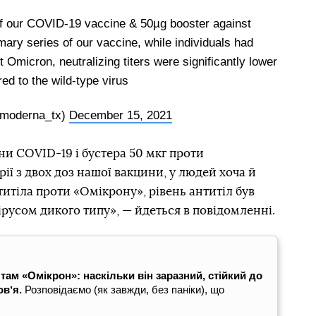
of our COVID-19 vaccine & 50µg booster against
imary series of our vaccine, while individuals had
t Omicron, neutralizing titers were significantly lower
d to the wild-type virus
moderna_tx)
December 15, 2021
и COVID-19 і бустера 50 мкг проти
ії з двох доз нашої вакцини, у людей хоча й
титіла проти «Омікрону», рівень антитіл був
ірусом дикого типу», — йдеться в повідомленні.
там «Омікрон»: наскільки він заразний, стійкий до
вʼя.
Розповідаємо (як завжди, без паніки), що