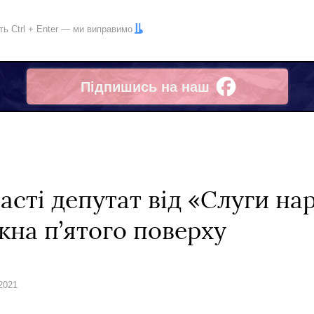
іть
Ctrl
+
Enter
— ми виправимо
Підпишись на наш
Facebook
асті депутат від «Слуги на
ікна п’ятого поверху
 2021