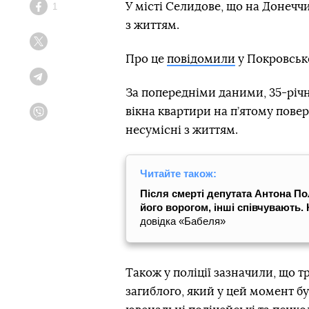
У місті Селидове, що на Донеччи
1
Facebook
з життям.
Twitter
Про це
повідомили
у Покровсько
Telegram
За попередніми даними, 35-річн
вікна квартири на п’ятому повер
Viber
несумісні з життям.
Читайте також:
Після смерті депутата Антона П
його ворогом, інші співчувають. 
довідка «Бабеля»
Також у поліції зазначили, що т
загиблого, який у цей момент б