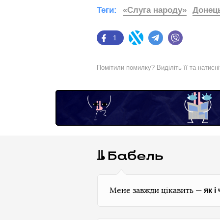
Теги:
«Слуга народу»
Донец
1
Facebook
Twitter
Telegram
Viber
Помітили помилку? Виділіть її та натисн
як і
Мене завжди цікавить —