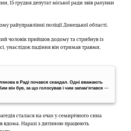
ни, 15 грудня депутат міської ради звів рахунки
му райуправлінні поліції Донецької області.
ий чоловік прийшов додому та стрибнув із
сі, унаслідок падіння він отримав травми,
олякова в Раді почався скандал. Одні вважають
Ким він був, за що голосував і чим запамʼятався
—
рагедія сталася на очах у семирічного сина
ув вдома. Наразі з дитиною працюють