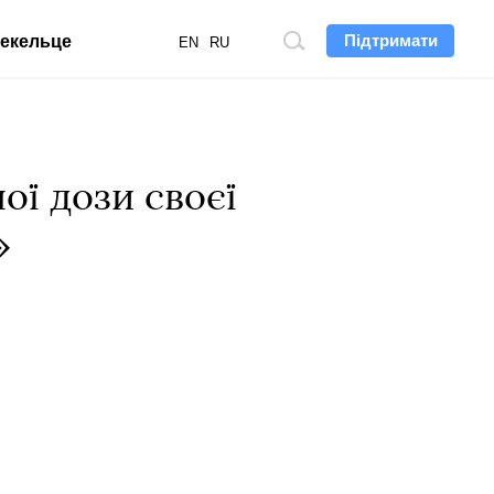
Підтримати
екельце
Пошук
EN
RU
по
сайту
ої дози своєї
»