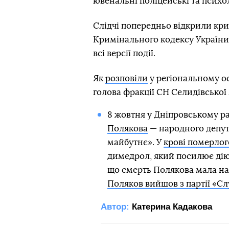
ювенальні поліцейські та психо
Слідчі попередньо відкрили кри
Кримінального кодексу України 
всі версії події.
Як
розповіли
у регіональному ос
голова фракції СН Селидівської
8 жовтня у Дніпровському р
Полякова
— народного депута
майбутнє». У
крові померлог
димедрол, який посилює дію 
що смерть Полякова мала нас
Поляков вийшов з партії «Сл
Автор:
Катерина Кадакова