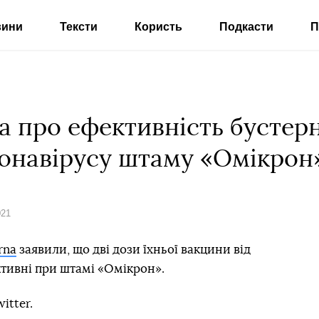
вини
Тексти
Користь
Подкасти
П
 про ефективність бустерн
ронавірусу штаму «Омікрон
021
rna
заявили, що дві дози їхньої вакцини від
тивні при штамі «Омікрон».
itter.