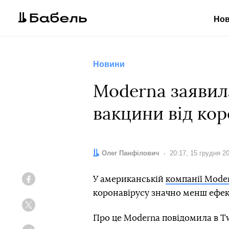
Но
Новини
Moderna заявила
вакцини від ко
Автор:
Олег Панфілович
Дата:
20:17, 15 грудня 2
У американській
компанії Mode
Facebook
коронавірусу значно менш ефек
Twitter
Про це Moderna повідомила в Tw