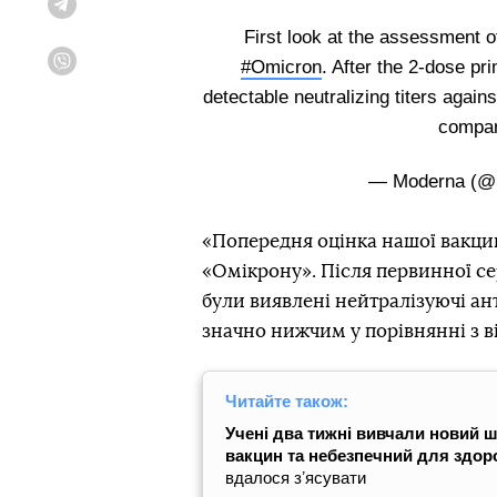
Telegram
First look at the assessment 
#Omicron
. After the 2-dose pr
Viber
detectable neutralizing titers agains
compare
— Moderna (@
«Попередня оцінка нашої вакцин
«Омікрону». Після первинної сер
були виявлені нейтралізуючі ан
значно нижчим у порівнянні з в
Читайте також:
Учені два тижні вивчали новий ш
вакцин та небезпечний для здоро
вдалося зʼясувати