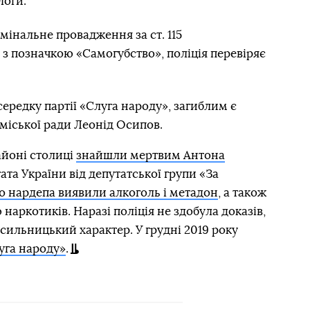
логи.
мінальне провадження за ст. 115
з позначкою «Самогубство», поліція перевіряє
ередку партії «Слуга народу», загиблим є
 міської ради Леонід Осипов.
айоні столиці
знайшли мертвим Антона
та України від депутатської групи «За
о нардепа виявили алкоголь і метадон
, а також
наркотиків. Наразі поліція не здобула доказів,
ильницький характер. У грудні 2019 року
уга народу»
.