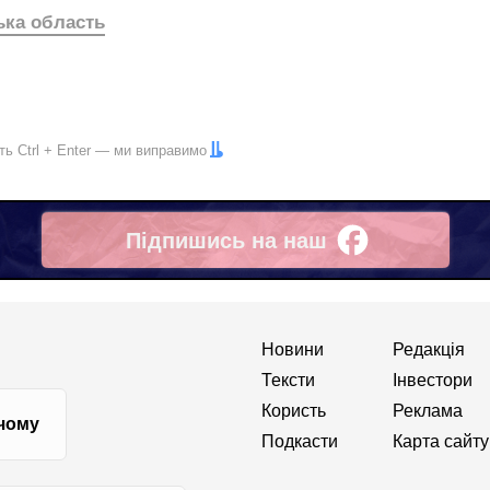
ька область
іть
Ctrl
+
Enter
— ми виправимо
Підпишись на наш
Facebook
Новини
Редакція
Тексти
Інвестори
Користь
Реклама
 чому
Подкасти
Карта сайту