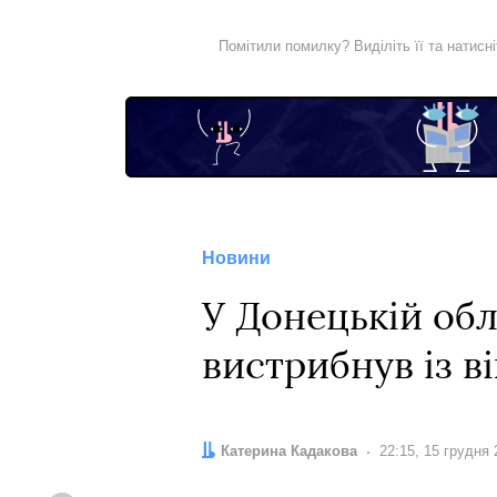
Помітили помилку? Виділіть її та натисн
Новини
У Донецькій обл
вистрибнув із в
Автор:
Катерина Кадакова
Дата:
22:15, 15 грудня