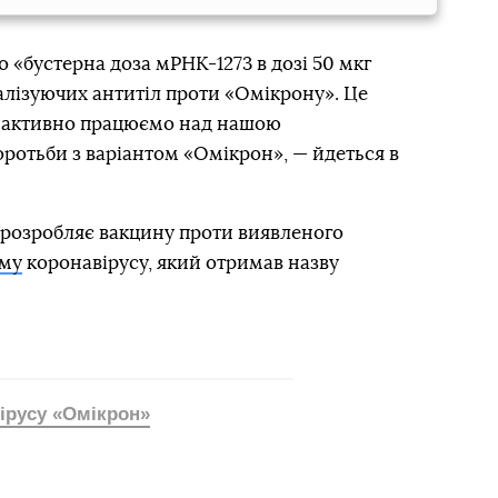
 «бустерна доза мРНК-1273 в дозі 50 мкг
алізуючих антитіл проти «Омікрону». Це
ми активно працюємо над нашою
ротьби з варіантом «Омікрон», — йдеться в
 розробляє вакцину проти виявленого
аму
коронавірусу, який отримав назву
ірусу «Омікрон»