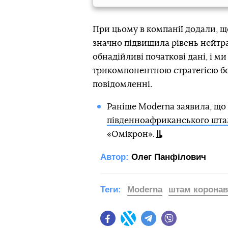
При цьому в компанії додали, що
значно підвищила рівень нейтр
обнадійливі початкові дані, і 
трикомпонентною стратегією бо
повідомленні.
Раніше Moderna заявила, що
південноафриканського шт
«Омікрон».
Автор:
Олег Панфілович
Теги:
Moderna
штам коронав
Facebook
Twitter
Telegram
Viber