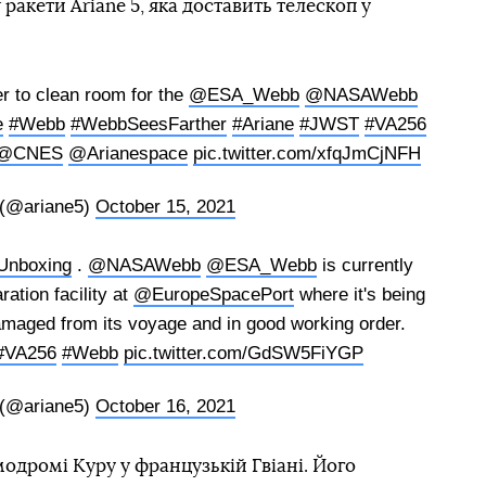
 ракети Ariane 5, яка доставить телескоп у
er to clean room for the
@ESA_Webb
@NASAWebb
e
#Webb
#WebbSeesFarther
#Ariane
#JWST
#VA256
@CNES
@Arianespace
pic.twitter.com/xfqJmCjNFH
 (@ariane5)
October 15, 2021
nboxing
.
@NASAWebb
@ESA_Webb
is currently
ation facility at
@EuropeSpacePort
where it's being
amaged from its voyage and in good working order.
#VA256
#Webb
pic.twitter.com/GdSW5FiYGP
 (@ariane5)
October 16, 2021
одромі Куру у французькій Гвіані. Його