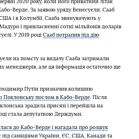
червні 2020 року, коли його приватний літак
або-Верде. За заявою уряду Венесуели, Сааб
США і в Колумбії, Сааба звинувачують у
Мадуро і привласненні сотні мільйонів доларів
уелі. У 2019 році
Сааб потрапив під дію
уели на помсту за видачу Сааба затримали
х менеджерів, але ця інформація остаточно ще
Володимир Путін призначив колишню
ю Поклонську послом в Кабо-Верде
. Після
оклонська зрадила присязі і перейшла на
 році стала депутаткою Держдуми.
лася до Кабо-Верде і нагадала про розшук
є під санкціями України, ЄС, США, Канади та