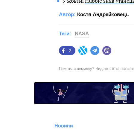
У жовтні
Hubble зняв «танец
Автор:
Костя Андрейковець
Теги:
NASA
2
Facebook
Twitter
Telegram
Viber
Помітили помилку? Виділіть її та натисн
Новини