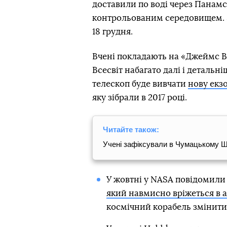
доставили по воді через Панамс
контрольованим середовищем. 
18 грудня.
Вчені покладають на «Джеймс Ве
Всесвіт набагато далі і детальн
телескоп буде вивчати
нову екз
яку зібрали в 2017 році.
Читайте також:
Учені зафіксували в Чумацькому Ш
У жовтні у NASA повідомили 
який навмисно вріжеться в а
космічний корабель змінити 