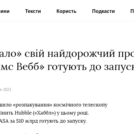
вини
Тексти
Користь
Подкасти
П
ало» свій найдорожчий проє
мс Вебб» готують до запус
ня 2021
шило «розпакування» космічного телескопу
нить Hubble («Хаббл») у цьому році.
SA за $10 млрд готують до запуску.