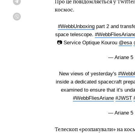
Про це повідомляється у Twitter
Telegram
космос.
Viber
#WebbUnboxing
part 2 and transf
space telescope.
#WebbFliesArian
📷 Service Optique Kourou
@esa
— Ariane 5
New views of yesterday's
#WebbU
inside a dedicated spacecraft prepar
examined to ensure that it's und
#WebbFliesAriane
#JWST
— Ariane 5
Телескоп «розпакували» на косм