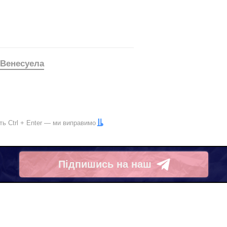
Венесуела
іть
Ctrl
+
Enter
— ми виправимо
Підпишись на наш
Telegram