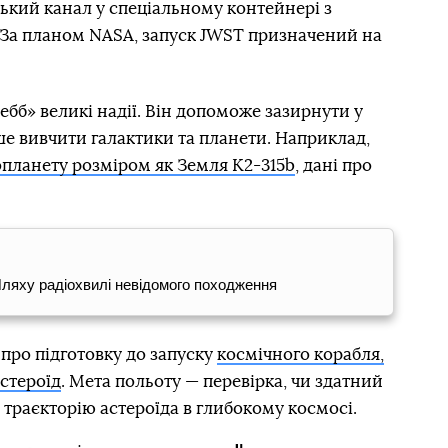
ький канал у спеціальному контейнері з
За планом NASA, запуск JWST призначений на
бб» великі надії. Він допоможе зазирнути у
іше вивчити галактики та планети. Наприклад,
опланету розміром як Земля K2-315b
, дані про
ляху радіохвилі невідомого походження
про підготовку до запуску
космічного корабля,
стероїд
. Мета польоту — перевірка, чи здатний
траєкторію астероїда в глибокому космосі.