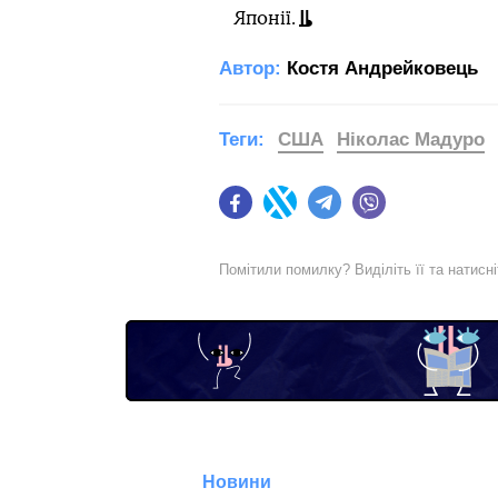
Японії.
Автор:
Костя Андрейковець
Теги:
США
Ніколас Мадуро
Facebook
Twitter
Telegram
Viber
Помітили помилку? Виділіть її та натисн
Новини