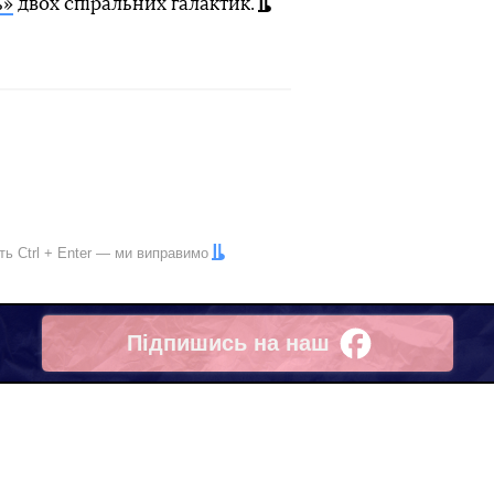
ь»
двох спіральних галактик.
іть
Ctrl
+
Enter
— ми виправимо
Підпишись на наш
Facebook