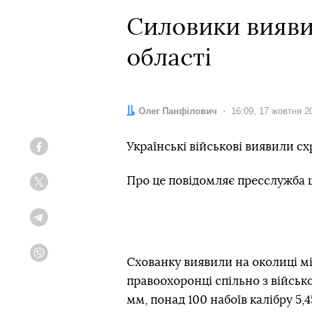
Силовики вияви
області
Автор:
Олег Панфілович
Дата:
16:09, 17 жовтня 2
Українські військові виявили сх
Facebook
Про це повідомляє пресслужба 
Twitter
Telegram
Viber
Схованку виявили на околиці мі
правоохоронці спільно з військ
мм, понад 100 набоїв калібру 5,4