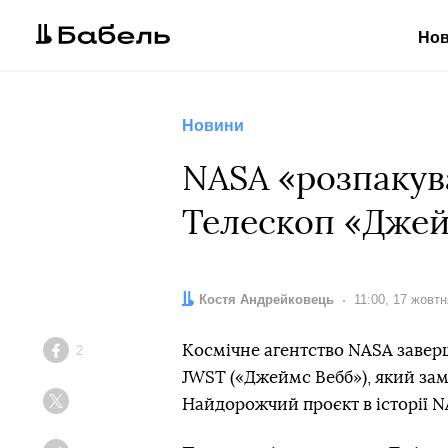
Но
Новини
NASA «розпакув
Телескоп «Джей
Автор:
Костя Андрейковець
Дата:
11:00, 17 жовт
Космічне агентство NASA завер
2
Facebook
JWST («Джеймс Вебб»), який замі
Найдорожчий проєкт в історії NA
Twitter