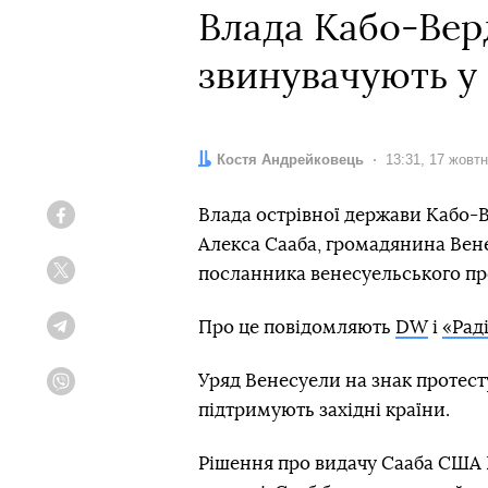
Влада Кабо-Вер
звинувачують у
Автор:
Костя Андрейковець
Дата:
13:31, 17 жовт
Влада острівної держави Кабо-
Facebook
Алекса Сааба, громадянина Вен
посланника венесуельського пр
Twitter
Про це повідомляють
DW
і
«Рад
Telegram
Уряд Венесуели на знак протест
Viber
підтримують західні країни.
Рішення про видачу Сааба США 