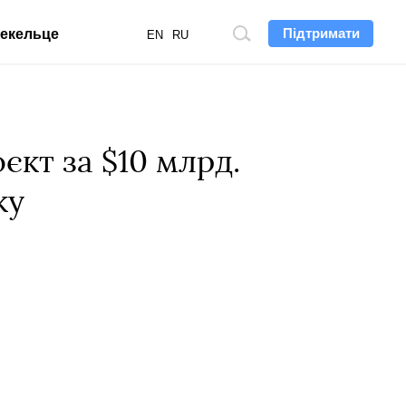
Підтримати
екельце
Пошук
EN
RU
по
сайту
кт за $10 млрд.
ку