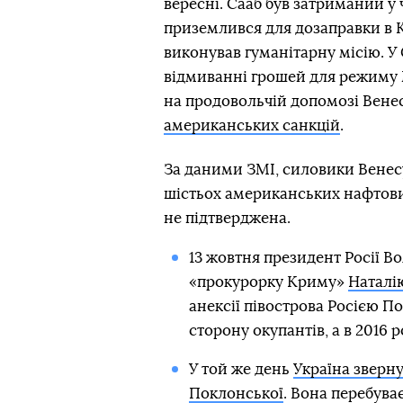
вересні. Сааб був затриманий у 
приземлився для дозаправки в К
виконував гуманітарну місію. У 
відмиванні грошей для режиму 
на продовольчій допомозі Венес
американських санкцій
.
За даними ЗМІ, силовики Венес
шістьох американських нафтови
не підтверджена.
13 жовтня президент Росії 
«прокурорку Криму»
Наталі
анексії півострова Росією П
сторону окупантів, а в 2016
У той же день
Україна зверну
Поклонської
. Вона перебува