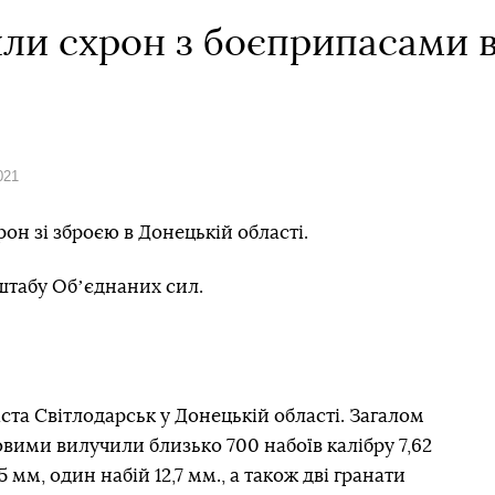
ли схрон з боєприпасами в
021
рон зі зброєю в Донецькій області.
штабу Обʼєднаних сил.
ста Світлодарськ у Донецькій області. Загалом
овими вилучили близько 700 набоїв калібру 7,62
5 мм, один набій 12,7 мм., а також дві гранати