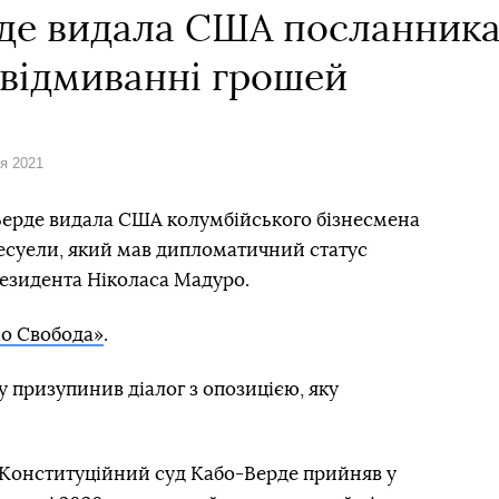
де видала США посланника
 відмиванні грошей
ня 2021
Верде видала США колумбійського бізнесмена
есуели, який мав дипломатичний статус
езидента Ніколаса Мадуро.
іо Свобода»
.
у призупинив діалог з опозицією, яку
Конституційний суд Кабо-Верде прийняв у