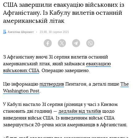
США завершили евакуацію військових із
Афганістану. Із Кабулу вилетів останній
американській літак
Автор:
Ангеліна Шеремет
Дата:
23:46, 30 серпня 2021
Facebook
Twitter
Telegram
Viber
З Афганістану вночі 31 серпня вилетів останній
американський літак, який займався
евакуацією
військових США
. Операцію завершено.
Цю інформацію
підтвердив
Пентагон, а деталі пише
The
Washington Post
.
У Кабулі настало 31 серпня (різниця у часі з Києвом
становить дві години) —
дедлайн від талібів
щодо
виведення військ США. Із виведенням військ США
завершується 20-річна місія американців в Афганістані.