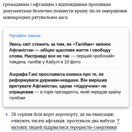
громадянам і афганцям з відповідними проїзними
документами безпечно покинути країну після завершення
міжнародної рятувальної місії.
Читайте також:
Увесь світ стежить за тим, як «Талібан» змінює
Афганістан — обіцяє щасливе життя і свободу
слова. Насправді все не так
— перший «робочий»
тиждень талібів у Кабулі в 10 фото
Ашрафа Гані прославила книжка про те, як
реформувати держави-невдахи. Він вирішив
врятувати Афганістан, однак «підручник» не
спрацював
― історія президента, який передав країну
талібам
26 серпня біля воріт аеропорту, де на евакуацію
очікують тисячі афганців, пролунали два вибухи.
У
натовпі людей підірвалися терористи-смертники
.