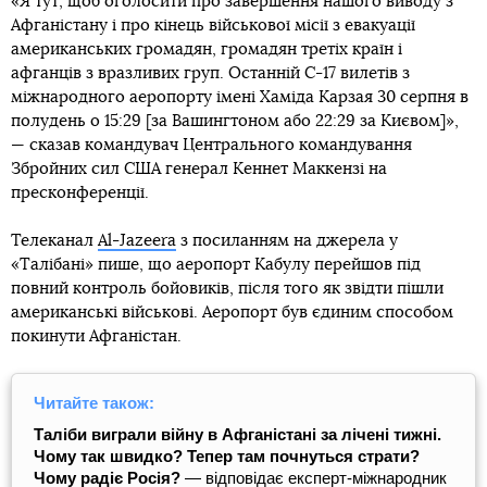
«Я тут, щоб оголосити про завершення нашого виводу з
Афганістану і про кінець військової місії з евакуації
американських громадян, громадян третіх країн і
афганців з вразливих груп. Останній C-17 вилетів з
міжнародного аеропорту імені Хаміда Карзая 30 серпня в
полудень о 15:29 [за Вашингтоном або 22:29 за Києвом]»,
— сказав командувач Центрального командування
Збройних сил США генерал Кеннет Маккензі на
пресконференції.
Телеканал
Al-Jazeera
з посиланням на джерела у
«Талібані» пише, що аеропорт Кабулу перейшов під
повний контроль бойовиків, після того як звідти пішли
американські військові. Аеропорт був єдиним способом
покинути Афганістан.
Читайте також:
Таліби виграли війну в Афганістані за лічені тижні.
Чому так швидко? Тепер там почнуться страти?
Чому радіє Росія?
— відповідає експерт-міжнародник