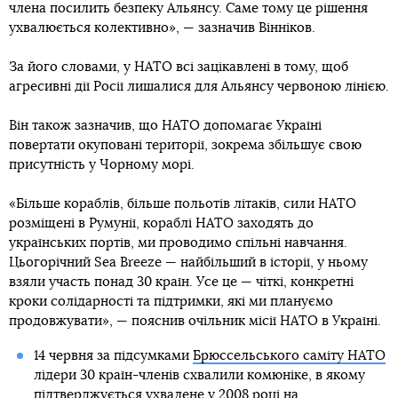
члена посилить безпеку Альянсу. Саме тому це рішення
ухвалюється колективно», — зазначив Вінніков.
За його словами, у НАТО всі зацікавлені в тому, щоб
агресивні дії Росії лишалися для Альянсу червоною лінією.
Він також зазначив, що НАТО допомагає Україні
повертати окуповані території, зокрема збільшує свою
присутність у Чорному морі.
«Більше кораблів, більше польотів літаків, сили НАТО
розміщені в Румунії, кораблі НАТО заходять до
українських портів, ми проводимо спільні навчання.
Цьогорічний Sea Breeze — найбільший в історії, у ньому
взяли участь понад 30 країн. Усе це — чіткі, конкретні
кроки солідарності та підтримки, які ми плануємо
продовжувати», — пояснив очільник місії НАТО в Україні.
14 червня за підсумками
Брюссельського саміту НАТО
лідери 30 країн-членів схвалили комюніке, в якому
підтверджується ухвалене у 2008 році на