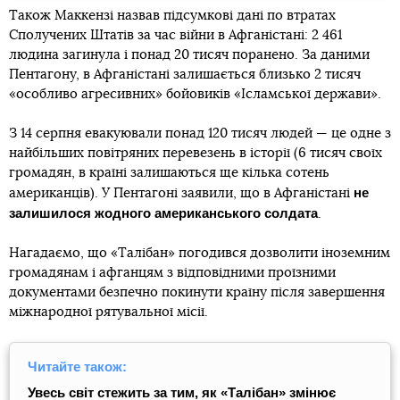
Також Маккензі назвав підсумкові дані по втратах
Сполучених Штатів за час війни в Афганістані: 2 461
людина загинула і понад 20 тисяч поранено. За даними
Пентагону, в Афганістані залишається близько 2 тисяч
«особливо агресивних» бойовиків «Ісламської держави».
З 14 серпня евакуювали понад 120 тисяч людей — це одне з
найбільших повітряних перевезень в історії (6 тисяч своїх
громадян, в країні залишаються ще кілька сотень
не
американців). У Пентагоні заявили, що в Афганістані
залишилося жодного американського солдата
.
Нагадаємо, що «Талібан» погодився дозволити іноземним
громадянам і афганцям з відповідними проїзними
документами безпечно покинути країну після завершення
міжнародної рятувальної місії.
Читайте також:
Увесь світ стежить за тим, як «Талібан» змінює