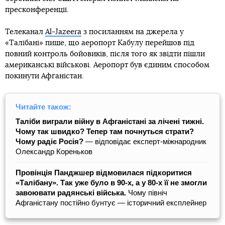
пресконференції.
Телеканал
Al-Jazeera
з посиланням на джерела у
«Талібані» пише, що аеропорт Кабулу перейшов під
повний контроль бойовиків, після того як звідти пішли
американські військові. Аеропорт був єдиним способом
покинути Афганістан.
Читайте також:
Таліби виграли війну в Афганістані за лічені тижні.
Чому так швидко? Тепер там почнуться страти?
Чому радіє Росія?
— відповідає експерт-міжнародник
Олександр Кореньков
Провінція Панджшер відмовилася підкоритися
«Талібану». Так уже було в 90-х, а у 80-х її не змогли
завоювати радянські війська.
Чому північ
Афганістану постійно бунтує — історичний експлейнер