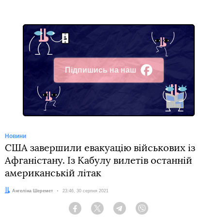
Підпишись на наш
Facebook
Новини
США завершили евакуацію військових із
Афганістану. Із Кабулу вилетів останній
американській літак
Автор:
Ангеліна Шеремет
Дата:
23:46, 30 серпня 2021
Facebook
Twitter
Telegram
Viber