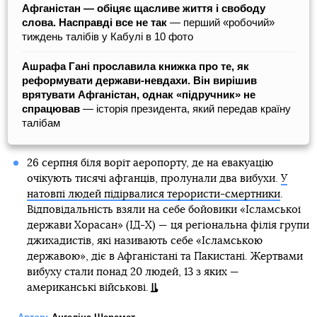
Афганістан — обіцяє щасливе життя і свободу
слова. Насправді все не так
— перший «робочий»
тиждень талібів у Кабулі в 10 фото
Ашрафа Гані прославила книжка про те, як
реформувати держави-невдахи. Він вирішив
врятувати Афганістан, однак «підручник» не
спрацював
― історія президента, який передав країну
талібам
26 серпня біля воріт аеропорту, де на евакуацію
очікують тисячі афганців, пролунали два вибухи.
У
натовпі людей підірвалися терористи-смертники
.
Відповідальність взяли на себе бойовики «Ісламської
держави Хорасан» (ІД-Х) — ця регіональна філія групи
джихадистів, які називають себе «Ісламською
державою», діє в Афганістані та Пакистані. Жертвами
вибуху стали понад 20 людей, 13 з яких —
американські військові.