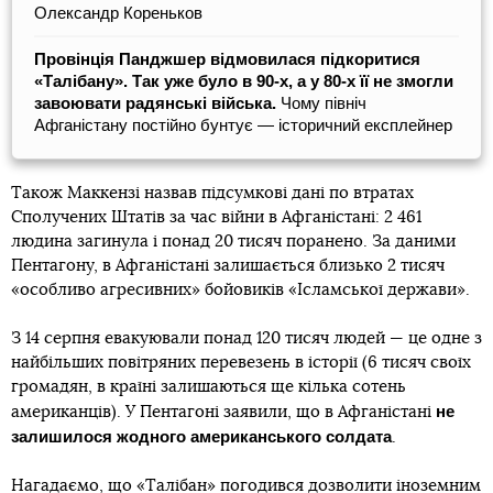
Олександр Кореньков
Провінція Панджшер відмовилася підкоритися
«Талібану». Так уже було в 90-х, а у 80-х її не змогли
завоювати радянські війська.
Чому північ
Афганістану постійно бунтує — історичний експлейнер
Також Маккензі назвав підсумкові дані по втратах
Сполучених Штатів за час війни в Афганістані: 2 461
людина загинула і понад 20 тисяч поранено. За даними
Пентагону, в Афганістані залишається близько 2 тисяч
«особливо агресивних» бойовиків «Ісламської держави».
З 14 серпня евакуювали понад 120 тисяч людей — це одне з
найбільших повітряних перевезень в історії (6 тисяч своїх
громадян, в країні залишаються ще кілька сотень
не
американців). У Пентагоні заявили, що в Афганістані
залишилося жодного американського солдата
.
Нагадаємо, що «Талібан» погодився дозволити іноземним