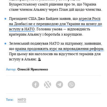
Бухарестському саміті рішення про те, що Україна
стане членом Альянсу через План дій щодо членства.
Президент США Джо Байден заявив, що
агресія Росії
на Донбасі не є перешкодою для України на шляху до
вступу в НАТО
. Головна умова — відповідність
критеріям Альянсу і боротьба з корупцією.
Зеленський подякував НАТО за підтримку, заявивши,
що
країна продовжить курс на впровадження реформ
.
При цьому він наголосив на відсутності термінів для
вступу в Альянс.
Автор:
Олексій Ярмоленко
Facebook
Twitter
Telegram
Viber
Теги:
НАТО