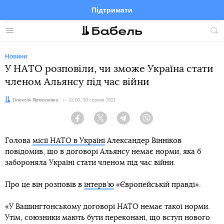
Підтримати
Facebook
Telegram
Twitter
Instagram
Меню
По
по
сай
Новини
У НАТО розповіли, чи зможе Україна стати
членом Альянсу під час війни
Автор:
Олексій Ярмоленко
Дата:
22:00, 30 серпня 2021
Facebook
Twitter
Telegram
Viber
Голова
місії НАТО в Україні
Александер Вінніков
повідомив, що в договорі Альянсу немає норми, яка б
забороняла Україні стати членом під час війни.
Про це він розповів в
інтерв’ю
«Європейській правді».
«У Вашингтонському договорі НАТО немає такої норми.
Утім, союзники мають бути переконані, що вступ нового