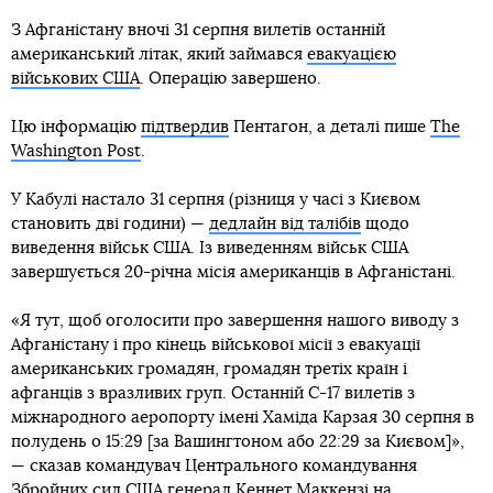
З Афганістану вночі 31 серпня вилетів останній
американський літак, який займався
евакуацією
військових США
. Операцію завершено.
Цю інформацію
підтвердив
Пентагон, а деталі пише
The
Washington Post
.
У Кабулі настало 31 серпня (різниця у часі з Києвом
становить дві години) —
дедлайн від талібів
щодо
виведення військ США. Із виведенням військ США
завершується 20-річна місія американців в Афганістані.
«Я тут, щоб оголосити про завершення нашого виводу з
Афганістану і про кінець військової місії з евакуації
американських громадян, громадян третіх країн і
афганців з вразливих груп. Останній C-17 вилетів з
міжнародного аеропорту імені Хаміда Карзая 30 серпня в
полудень о 15:29 [за Вашингтоном або 22:29 за Києвом]»,
— сказав командувач Центрального командування
Збройних сил США генерал Кеннет Маккензі на