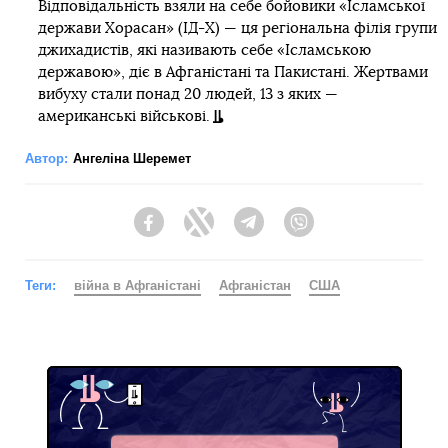
Відповідальність взяли на себе бойовики «Ісламської
держави Хорасан» (ІД-Х) — ця регіональна філія групи
джихадистів, які називають себе «Ісламською
державою», діє в Афганістані та Пакистані. Жертвами
вибуху стали понад 20 людей, 13 з яких —
американські військові.
Автор:
Ангеліна Шеремет
Facebook
Twitter
Telegram
Viber
Теги:
війна в Афганістані
Афганістан
США