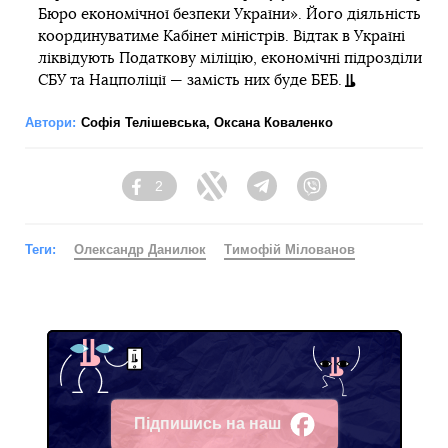
Бюро економічної безпеки України». Його діяльність
координуватиме Кабінет міністрів. Відтак в Україні
ліквідують Податкову міліцію, економічнi підрозділи
СБУ та Нацполіції — замість них буде БЕБ.
Автори:
Софія Телішевська
,
Оксана Коваленко
2
Facebook
Twitter
Telegram
Viber
Теги:
Олександр Данилюк
Тимофій Мілованов
Підпишись на наш
Facebook