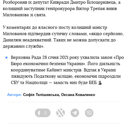
Розбороняв їх депутат Київради Дмитро Білоцерківець, а
колишній заступник генпрокурора Віктор Трепак вивів
Милованова зі свята.
У коментарях до власного посту колишній міністр
Милованов підтвердив сутичку словами, «якщо серйозно,
Данилюк неадекватний. Таких не можна допускати до
державної служби».
Верховна Рада 28 січня 2021 року ухвалила закон «Про
Бюро економічної безпеки України». Його діяльність
координуватиме Кабінет міністрів. Відтак в Україні
ліквідують Податкову міліцію, економічнi підрозділи
СБУ та Нацполіції — замість них буде БЕБ.
Автори:
Софія Телішевська
,
Оксана Коваленко
2
Facebook
Twitter
Telegram
Viber