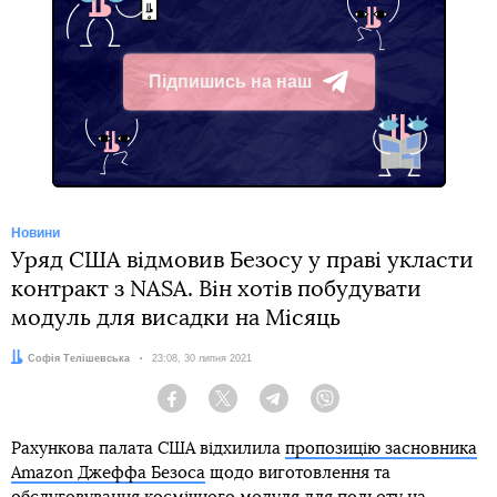
Підпишись на наш
Telegram
Новини
Уряд США відмовив Безосу у праві укласти
контракт з NASA. Він хотів побудувати
модуль для висадки на Місяць
Автор:
Софія Телішевська
Дата:
23:08, 30 липня 2021
Facebook
Twitter
Telegram
Viber
Рахункова палата США відхилила
пропозицію засновника
Amazon Джеффа Безоса
щодо виготовлення та