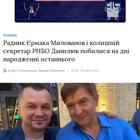
Новини
Радник Єрмака Милованов і колишній
секретар РНБО Данилюк побилися на дні
народженні останнього
Автори:
Софія Телішевська
,
Оксана Коваленко
Дата:
23:58, 30 липня 2021