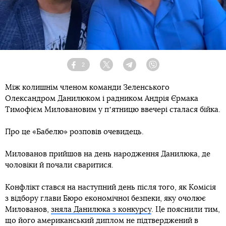
2
Facebook
Twitter
Telegram
Viber
Між колишнім членом команди Зеленського
Олександром Данилюком і радником Андрія Єрмака
Тимофієм Миловановим у пʼятницю ввечері сталася бійка.
Про це «Бабелю» розповів очевидець.
Милованов прийшов на день народження Данилюка, де
чоловіки й почали сваритися.
Конфлікт стався на наступний день після того, як Комісія
з відбору глави Бюро економічної безпеки, яку очолює
Милованов,
зняла Данилюка з конкурсу
. Це пояснили тим,
що його американський диплом не підтверджений в