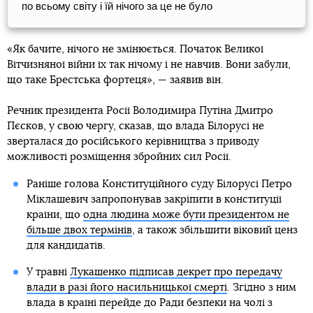
по всьому світу і їй нічого за це не було
«Як бачите, нічого не змінюється. Початок Великої
Вітчизняної війни їх так нічому і не навчив. Вони забули,
що таке Брестська фортеця», — заявив він.
Речник президента Росії Володимира Путіна Дмитро
Пєсков, у свою чергу, сказав, що влада Білорусі не
зверталася до російського керівництва з приводу
можливості розміщення збройних сил Росії.
Раніше голова Конституційного суду Білорусі Петро
Міклашевич запропонував закріпити в конституції
країни, що
одна людина може бути президентом не
більше двох термінів
, а також збільшити віковий ценз
для кандидатів.
У травні
Лукашенко підписав декрет про передачу
влади в разі його насильницької смерті
. Згідно з ним
влада в країні перейде до Ради безпеки на чолі з