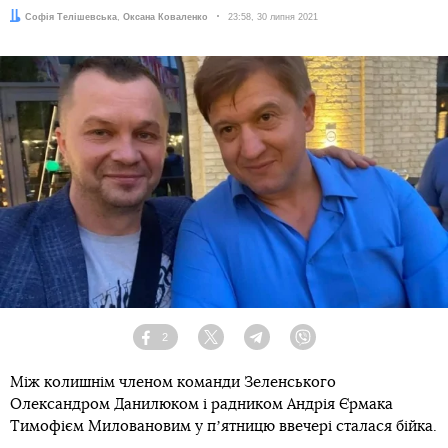
Автори:
Софія Телішевська
,
Оксана Коваленко
Дата:
23:58, 30 липня 2021
2
Facebook
Twitter
Telegram
Viber
Між колишнім членом команди Зеленського
Олександром Данилюком і радником Андрія Єрмака
Тимофієм Миловановим у пʼятницю ввечері сталася бійка.