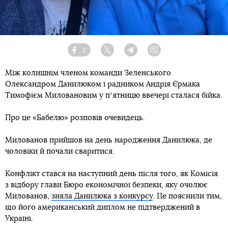
2
Facebook
Twitter
Telegram
Viber
Між колишнім членом команди Зеленського
Олександром Данилюком і радником Андрія Єрмака
Тимофієм Миловановим у пʼятницю ввечері сталася бійка.
Про це «Бабелю» розповів очевидець.
Милованов прийшов на день народження Данилюка, де
чоловіки й почали сваритися.
Конфлікт стався на наступний день після того, як Комісія
з відбору глави Бюро економічної безпеки, яку очолює
Милованов,
зняла Данилюка з конкурсу
. Це пояснили тим,
що його американський диплом не підтверджений в
Україні.