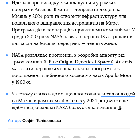
Йдеться про висадку. яка планується у рамках
програми Artemis. Її мета — доправити людей на
Місяць у 2024 році та створити інфраструктуру для
подальшого відправлення астронавтів на Марс.
Програма діє в кооперації з приватними компаніями. У
грудні 2020 року NASA назвало перших 18 астронавтів
для місій на Місяць, серед них — девʼять жінок.
NASA розглядає пропозиції з розробки апарату від
трьох компаній:
Blue Origin, Dynetics і SpaceX
. Artemis
має стати першою американською програмою з
дослідження глибинного космосу з часів Apollo Moon
у 1960-х.
У лютому стало відомо, що анонсована
висадка людей
на Місяці в рамках місії Artemis
у 2024 році може не
відбутися, оскільки NASA бракує фінансування.
Автор:
Софія Телішевська