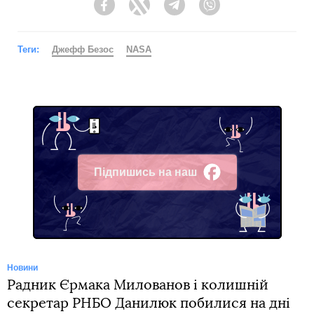
Facebook
Twitter
Telegram
Viber
Теги:
Джефф Безос
NASA
Підпишись на наш
Facebook
Новини
Радник Єрмака Милованов і колишній
секретар РНБО Данилюк побилися на дні