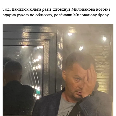
Тоді Данилюк кілька разів штовхнув Милованова ногою і
вдарив рукою по обличчю, розбивши Милованову брову.