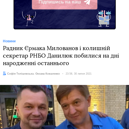
Підпишись на наш
Telegram
Новини
Радник Єрмака Милованов і колишній
секретар РНБО Данилюк побилися на дні
народженні останнього
Автори:
Софія Телішевська
,
Оксана Коваленко
Дата:
23:58, 30 липня 2021