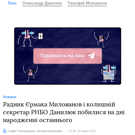
Теги:
Олександр Данилюк
Тимофій Мілованов
Підпишись на наш
Telegram
Новини
Радник Єрмака Милованов і колишній
секретар РНБО Данилюк побилися на дні
народженні останнього
Автори:
Софія Телішевська
,
Оксана Коваленко
Дата:
23:58, 30 липня 2021