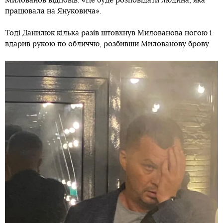
Милованов відповів: «Це буде розповідати людина, яка
працювала на Януковича».
Тоді Данилюк кілька разів штовхнув Милованова ногою і
вдарив рукою по обличчю, розбивши Милованову брову.