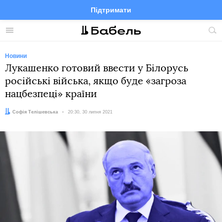
Підтримати
Facebook
Telegram
Twitter
Instagram
Меню
По
по
сай
Новини
Лукашенко готовий ввести у Білорусь
російські війська, якщо буде «загроза
нацбезпеці» країни
Автор:
Софія Телішевська
Дата:
20:30, 30 липня 2021