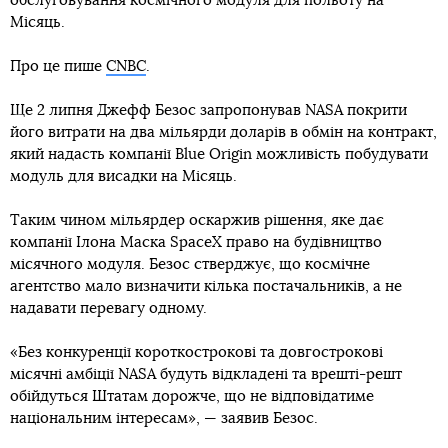
обслуговування космічного модуля для польоту на
Місяць.
Про це пише
CNBC
.
Ще 2 липня Джефф Безос запропонував NASA покрити
його витрати на два мільярди доларів в обмін на контракт,
який надасть компанії Blue Origin можливість побудувати
модуль для висадки на Місяць.
Таким чином мільярдер оскаржив рішення, яке дає
компанії Ілона Маска SpaceX право на будівництво
місячного модуля. Безос стверджує, що космічне
агентство мало визначити кілька постачальників, а не
надавати перевагу одному.
«Без конкуренції короткострокові та довгострокові
місячні амбіції NASA будуть відкладені та врешті-решт
обійдуться Штатам дорожче, що не відповідатиме
національним інтересам», — заявив Безос.