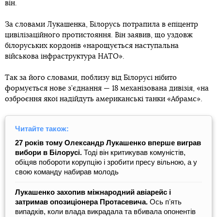
він.
За словами Лукашенка, Білорусь потрапила в епіцентр
цивілізаційного протистояння. Він заявив, що уздовж
білоруських кордонів «нарощується наступальна
військова інфраструктура НАТО».
Так за його словами, поблизу від Білорусі нібито
формується нове з’єднання — 18 механізована дивізія, «на
озброєння якої надійдуть американські танки «Абрамс».
Читайте також:
27 років тому Олександр Лукашенко вперше виграв
вибори в Білорусі.
Тоді він критикував комуністів,
обіцяв побороти корупцію і зробити пресу вільною, а у
свою команду набирав молодь
Лукашенко захопив міжнародний авіарейс і
затримав опозиціонера Протасевича.
Ось пʼять
випадків, коли влада викрадала та вбивала опонентів