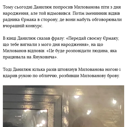
Тому сьогодні Данилюк попросив Милованова піти з дня
народження, але той відмовився. Потім іменинник відвів
радника Єрмака в сторону, де вони мабуть обговорювали
вчорашній конкурс.
В кінці Данилюк сказав фразу: «Передай своєму Єрмаку,
що тебе вигнали з мого дня народження», на що
Милованов відповів: «Це буде розповідати людина, яка
працювала на Януковича».
Тоді Данилюк кілька разів штовхнув Милованова ногою і
вдарив рукою по обличчю, розбивши Милованову брову.