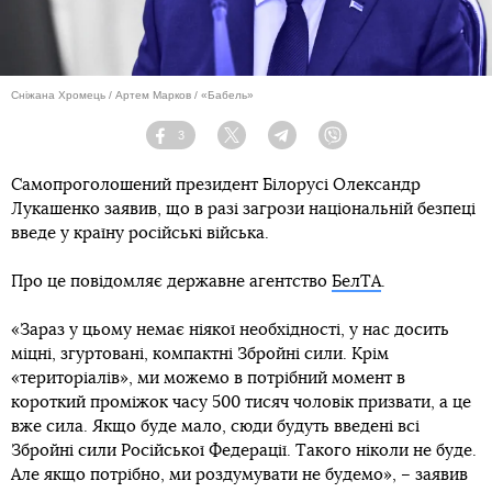
Сніжана Хромець / Артем Марков / «Бабель»
3
Facebook
Twitter
Telegram
Viber
Самопроголошений президент Білорусі Олександр
Лукашенко заявив, що в разі загрози національній безпеці
введе у країну російські війська.
Про це повідомляє державне агентство
БелТА
.
«Зараз у цьому немає ніякої необхідності, у нас досить
міцні, згуртовані, компактні Збройні сили. Крім
«територіалів», ми можемо в потрібний момент в
короткий проміжок часу 500 тисяч чоловік призвати, а це
вже сила. Якщо буде мало, сюди будуть введені всі
Збройні сили Російської Федерації. Такого ніколи не буде.
Але якщо потрібно, ми роздумувати не будемо», – заявив