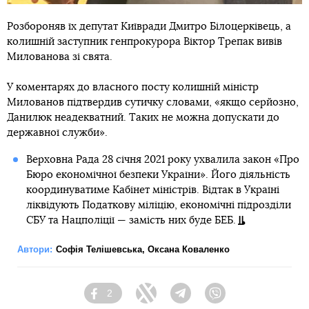
Розбороняв їх депутат Київради Дмитро Білоцерківець, а
колишній заступник генпрокурора Віктор Трепак вивів
Милованова зі свята.
У коментарях до власного посту колишній міністр
Милованов підтвердив сутичку словами, «якщо серйозно,
Данилюк неадекватний. Таких не можна допускати до
державної служби».
Верховна Рада 28 січня 2021 року ухвалила закон «Про
Бюро економічної безпеки України». Його діяльність
координуватиме Кабінет міністрів. Відтак в Україні
ліквідують Податкову міліцію, економічнi підрозділи
СБУ та Нацполіції — замість них буде БЕБ.
Автори:
Софія Телішевська
,
Оксана Коваленко
2
Facebook
Twitter
Telegram
Viber