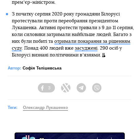
премʼєр-міністром.
З початку серпня 2020 року громадяни Білорусі
протестували проти переобрання президентом
Лукашенка. Активні протести тривали з 9 до 11 серпня,
коли силовики затримали найбільше людей. Багато з
них були побиті та
отримали покарання за рішенням
суду
. Понад 400 людей вже
засуджені
. 290 осіб у
Білорусі визнані політичними вʼязнями.
Автор:
Софія Телішевська
3
Facebook
Twitter
Telegram
Viber
Теги:
Олександр Лукашенко