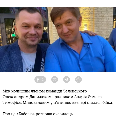
2
Facebook
Twitter
Telegram
Viber
Між колишнім членом команди Зеленського
Олександром Данилюком і радником Андрія Єрмака
Тимофієм Миловановим у пʼятницю ввечері сталася бійка.
Про це «Бабелю» розповів очевидець.