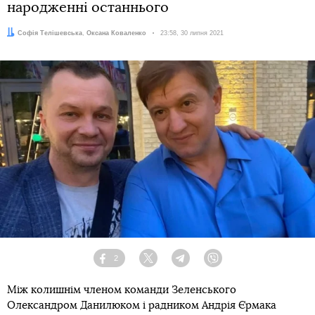
народженні останнього
Автори:
Софія Телішевська
,
Оксана Коваленко
Дата:
23:58, 30 липня 2021
2
Facebook
Twitter
Telegram
Viber
Між колишнім членом команди Зеленського
Олександром Данилюком і радником Андрія Єрмака