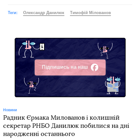
Теги:
Олександр Данилюк
Тимофій Мілованов
Підпишись на наш
Facebook
Новини
Радник Єрмака Милованов і колишній
секретар РНБО Данилюк побилися на дні
народженні останнього