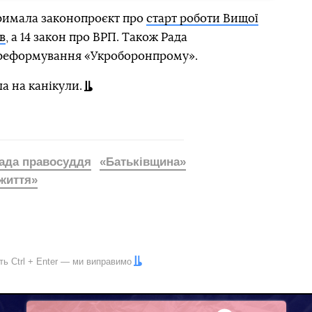
тримала законопроєкт про
старт роботи Вищої
в
, а 14 закон про ВРП. Також Рада
 реформування «Укроборонпрому».
ла на канікули.
ада правосуддя
«Батьківщина»
життя»
іть
Ctrl
+
Enter
— ми виправимо