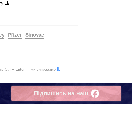
у.
су
Pfizer
Sinovac
іть
Ctrl
+
Enter
— ми виправимо
Підпишись на наш
Facebook