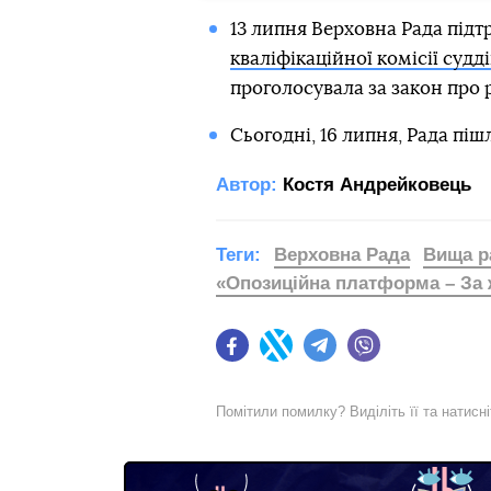
13 липня Верховна Рада під
кваліфікаційної комісії судді
проголосувала за закон про
Сьогодні, 16 липня, Рада піш
Автор:
Костя Андрейковець
Теги:
Верховна Рада
Вища р
«Опозиційна платформа – За 
Facebook
Twitter
Telegram
Viber
Помітили помилку? Виділіть її та натисн