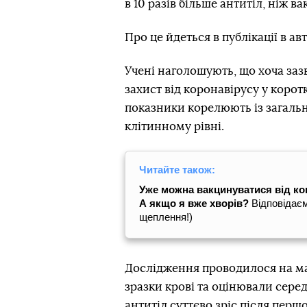
в 10 разів більше антитіл, ніж в
Про це йдеться в публікації в 
Учені наголошують, що хоча заз
захист від коронавірусу у коротк
показники корелюють із загальн
клітинному рівні.
Читайте також:
Уже можна вакцинуватися від кові
А якщо я вже хворів?
Відповідаєм
щеплення!)
Дослідження проводилося на май
зразки крові та оцінювали середн
антитіл суттєво зріс після першо