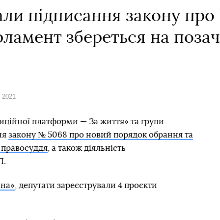
али підписання закону про
рламент збереться на поза
я 2021
иційної платформи — За життя» та групи
ня
закону № 5068 про новий порядок обрання та
 правосуддя
, а також діяльність
П.
їна»
, депутати зареєстрували 4 проєкти