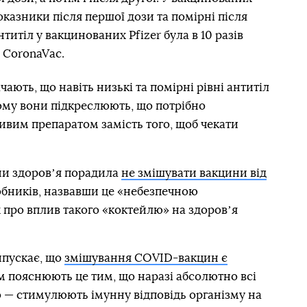
оказники після першої дози та помірні після
нтитіл у вакцинованих Pfizer була в 10 разів
 CoronaVac.
чають, що навіть низькі та помірні рівні антитіл
ому вони підкреслюють, що потрібно
вим препаратом замість того, щоб чекати
ни здоровʼя порадила
не змішувати вакцини від
обників, назвавши це «небезпечною
 про вплив такого «коктейлю» на здоровʼя
ипускає, що
змішування COVID-вакцин є
ам пояснюють це тим, що наразі абсолютно всі
— стимулюють імунну відповідь організму на