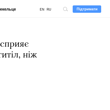
Підтримати
екельце
Пошук
EN
RU
по
сайту
 сприяє
титіл, ніж