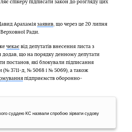
ляє спікеру підписати закон до розгляду цих
 Давид Арахамія
заявив
, що через це 20 липня
 Верховної Ради.
вже
чекає
від депутатів внесення листа з
н додав, що на порядку денному депутати
ти постанов, які блокували підписання
(№ 3711-д, № 5068 і № 5069), а також
ормування
підприємств оборонно-
кого суддею КС назвали спробою зірвати судову