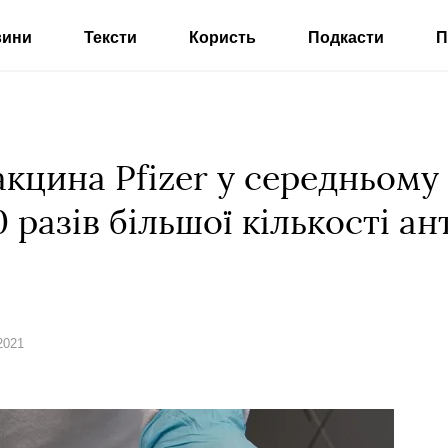
вини
Тексти
Користь
Подкасти
П
кцина Pfizer у середньому
разів більшої кількості ан
2021