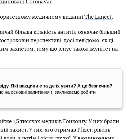
акциновані CoronaVac.
авторитетному медичному виданні
The Lancet
.
вичай більша кількість антитіл означає більший
остроковій перспективі, досі невідомо, як ці
им захистом, тому що існує також імунітет на
ду. Які вакцини є та де їх узяти? А це безпечно?
о на основні запитання (і закликаємо робити
же 1,5 тисячах медиків Гонконгу. У них брали
ій захист. У тих, хто отримав Pfizer, рівень
ї дози, а потім і після другої. У вакцинованих