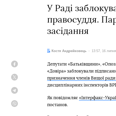
У Раді заблокув
правосуддя. Па
засідання
Автор:
Костя Андрейковець
Дата:
13:57, 16 липн
Депутати «Батьківщини», «Опоз
Facebook
«Довіра» заблокували підписан
призначення членів Вищої ради
Twitter
дисциплінарних інспекторів ВР
Telegram
Як повідомляє
«Інтерфакс-Укра
постанов.
Viber