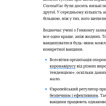
CoronaVac були досить низькі п
другої. У середньому кількість а
більшою, ніж у тих, кого щепили
Водночас учені з Гонконгу зазна
все одно краще, аніж жодних. Т
вакцинуватися будь-яким можли
конкретної вакцини.
Всесвітня організація охоро
коронавірусу
від різних вир
тенденцією», оскільки даних
мало.
Європейський регулятор пр
безпечним і ефективним
. Т
вакцини працюють однаково 