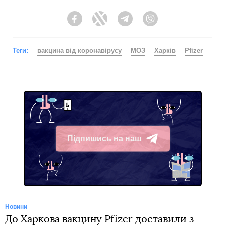
Facebook
Twitter
Telegram
Viber
Теги:
вакцина від коронавірусу
МОЗ
Харків
Pfizer
Підпишись на наш
Telegram
Новини
До Харкова вакцину Pfizer доставили з