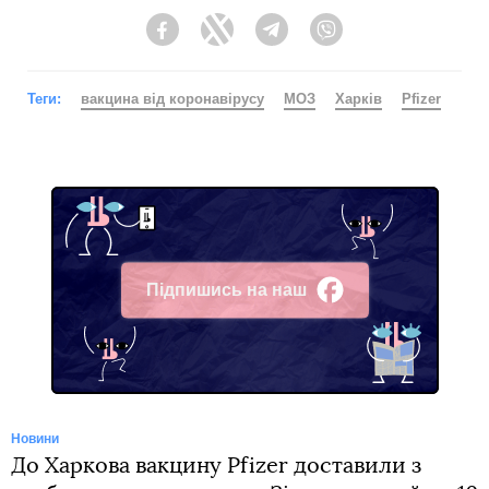
Facebook
Twitter
Telegram
Viber
Теги:
вакцина від коронавірусу
МОЗ
Харків
Pfizer
Підпишись на наш
Facebook
Новини
До Харкова вакцину Pfizer доставили з