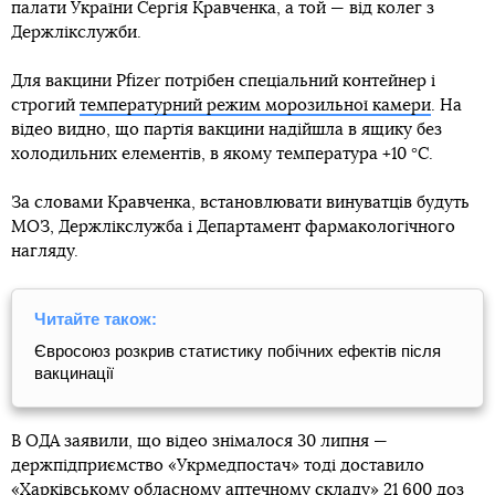
палати України Сергія Кравченка, а той — від колег з
Держлікслужби.
Для вакцини Pfizer потрібен спеціальний контейнер і
строгий
температурний режим морозильної камери
. На
відео видно, що партія вакцини надійшла в ящику без
холодильних елементів, в якому температура +10 °C.
За словами Кравченка, встановлювати винуватців будуть
МОЗ, Держлікслужба і Департамент фармакологічного
нагляду.
Читайте також:
Євросоюз розкрив статистику побічних ефектів після
вакцинації
В ОДА заявили, що відео знімалося 30 липня —
держпідприємство «Укрмедпостач» тоді доставило
«Харківському обласному аптечному складу» 21 600 доз