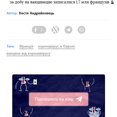
за добу на вакцинацію записалися 1,7 млн французів.
Автор:
Костя Андрейковець
2
Facebook
Twitter
Telegram
Viber
Теги:
Франція
коронавірус в Європі
вакцина від коронавірусу
Підпишись на наш
Telegram