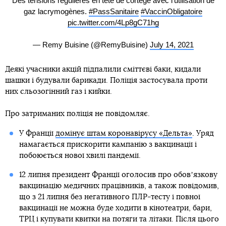
Des tensions régulières en tête de cortège avec l’utilisation de
gaz lacrymogènes.
#PassSanitaire
#VaccinObligatoire
pic.twitter.com/4Lp8gC71hg
— Remy Buisine (@RemyBuisine)
July 14, 2021
Деякі учасники акцій підпалили сміттєві баки, кидали
шашки і будували барикади. Поліція застосувала проти
них сльозогінний газ і кийки.
Про затриманих поліція не повідомляє.
У Франції
домінує штам коронавірусу «Дельта»
. Уряд
намагається прискорити кампанію з вакцинації і
побоюється нової хвилі пандемії.
12 липня президент Франції оголосив про обовʼязкову
вакцинацію медичних працівників, а також повідомив,
що з 21 липня без негативного ПЛР-тесту і повної
вакцинації не можна буде ходити в кінотеатри, бари,
ТРЦ і купувати квитки на потяги та літаки. Після цього