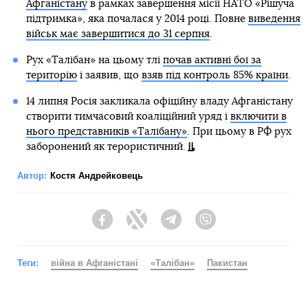
Афганістану
в рамках завершення місії НАТО «Рішуча
підтримка», яка почалася у 2014 році. Повне
виведення
військ має завершитися до 31 серпня
.
Рух «Талібан» на цьому тлі
почав активні бої за
територію
і заявив, що
взяв під контроль 85% країни
.
14 липня Росія закликала офіційну владу Афганістану
створити тимчасовий коаліційний уряд і
включити в
нього представників «Талібану»
. При цьому в РФ рух
заборонений як терористичний.
Автор:
Костя Андрейковець
Facebook
Twitter
Telegram
Viber
Теги:
війна в Афганістані
«Талібан»
Пакистан