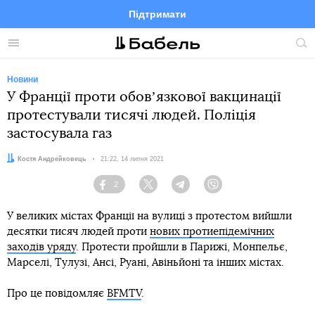
Підтримати
Facebook
Telegram
Twitter
Instagram
Меню
По
по
сай
Новини
У Франції проти обовʼязкової вакцинації
протестували тисячі людей. Поліція
застосувала газ
Автор:
Костя Андрейковець
Дата:
21:22, 14 липня 2021
2
Facebook
Twitter
Telegram
Viber
У великих містах Франції на вулиці з протестом вийшли
десятки тисяч людей проти
нових протиепідемічних
заходів уряду
. Протести пройшли в Парижі, Монпельє,
Марселі, Тулузі, Ансі, Руані, Авіньйоні та інших містах.
Про це повідомляє
BFMTV
.