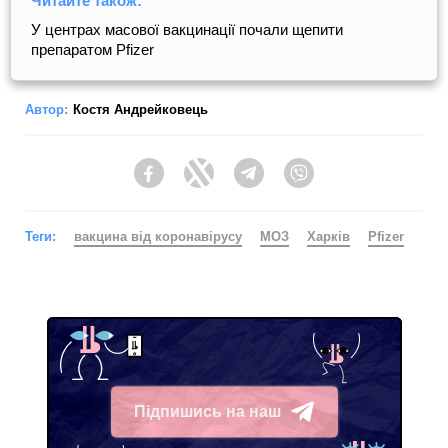
Читайте також:
У центрах масової вакцинації почали щепити
препаратом Pfizer
Автор:
Костя Андрейковець
Facebook
Twitter
Telegram
Viber
Теги:
вакцина від коронавірусу
МОЗ
Харків
Pfizer
Підпишись на наш
Telegram