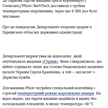
До Харкова партію вакцини проти коронавірусу
Comirnaty/Pfizer-BioNTech доставили з грубим
температурним порушенням, через що 9 360 доз було
зіпсовано.
Про це повідомляє Департамент охорони здоровʼя
Харківської обласної державної адміністрації.
Департамент відреагував на відеозапис, який
опублікувало видання
«Страна»
. Воно стверджувало, що
нібито отримало запис від голови Національної медичної
палати України Сергія Кравченка, а той — від колег з
Держлікслужби.
Для вакцини Pfizer потрібен спеціальний контейнер і
строгий
температурний режим морозильної камери
. На
відео видно, що партія вакцини надійшла в ящику без
холодильних елементів, в якому температура +10 °C.