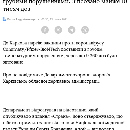
грубими порушеннями. Зіпсовано майже 10
тисяч доз
Автор:
Костя Андрейковець
Дата:
00:30, 15 липня 2021
Facebook
Twitter
Telegram
Viber
До Харкова партію вакцини проти коронавірусу
Comirnaty/Pfizer-BioNTech доставили з грубим
температурним порушенням, через що 9 360 доз було
зіпсовано.
Про це повідомляє Департамент охорони здоровʼя
Харківської обласної державної адміністрації.
Департамент відреагував на відеозапис, який
опублікувало видання
«Страна»
. Воно стверджувало, що
нібито отримало запис від голови Національної медичної
палати України Сергія Кравченка, а той — від колег з