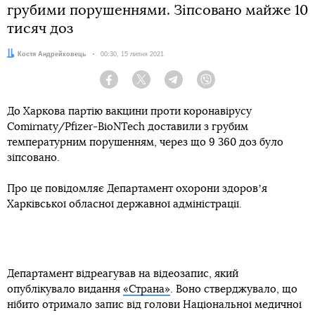
грубими порушеннями. Зіпсовано майже 10
тисяч доз
Автор:
Костя Андрейковець
Дата:
00:30, 15 липня 2021
Facebook
Twitter
Telegram
Viber
До Харкова партію вакцини проти коронавірусу
Comirnaty/Pfizer-BioNTech доставили з грубим
температурним порушенням, через що 9 360 доз було
зіпсовано.
Про це повідомляє Департамент охорони здоровʼя
Харківської обласної державної адміністрації.
Департамент відреагував на відеозапис, який
опублікувало видання
«Страна»
. Воно стверджувало, що
нібито отримало запис від голови Національної медичної