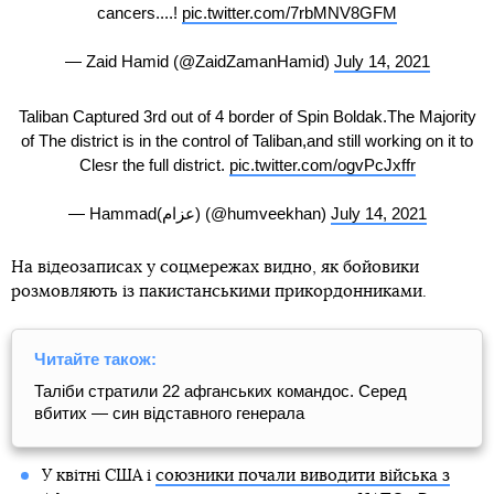
cancers....!
pic.twitter.com/7rbMNV8GFM
— Zaid Hamid (@ZaidZamanHamid)
July 14, 2021
Taliban Captured 3rd out of 4 border of Spin Boldak.The Majority
of The district is in the control of Taliban,and still working on it to
Clesr the full district.
pic.twitter.com/ogvPcJxffr
— Hammad(عزام) (@humveekhan)
July 14, 2021
На відеозаписах у соцмережах видно, як бойовики
розмовляють із пакистанськими прикордонниками.
Читайте також:
Таліби стратили 22 афганських командос. Серед
вбитих — син відставного генерала
У квітні США і
союзники почали виводити війська з