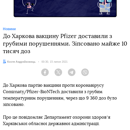
Новини
До Харкова вакцину Pfizer доставили з
грубими порушеннями. Зіпсовано майже 10
тисяч доз
Автор:
Костя Андрейковець
Дата:
00:30, 15 липня 2021
Facebook
Twitter
Telegram
Viber
До Харкова партію вакцини проти коронавірусу
Comirnaty/Pfizer-BioNTech доставили з грубим
температурним порушенням, через що 9 360 доз було
зіпсовано.
Про це повідомляє Департамент охорони здоровʼя
Харківської обласної державної адміністрації.