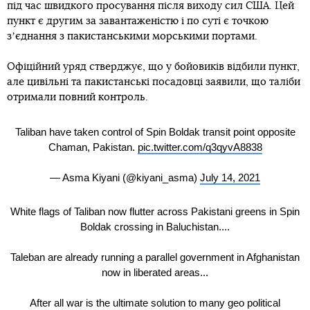
під час швидкого просування після виходу сил США. Цей
пункт є другим за завантаженістю і по суті є точкою
зʼєднання з пакистанськими морськими портами.
Офіційний уряд стверджує, що у бойовиків відбили пункт,
але цивільні та пакистанські посадовці заявили, що таліби
отримали повний контроль.
Taliban have taken control of Spin Boldak transit point opposite
Chaman, Pakistan.
pic.twitter.com/q3qyvA8838
— Asma Kiyani (@kiyani_asma)
July 14, 2021
White flags of Taliban now flutter across Pakistani greens in Spin
Boldak crossing in Baluchistan....
Taleban are already running a parallel government in Afghanistan
now in liberated areas...
After all war is the ultimate solution to many geo political