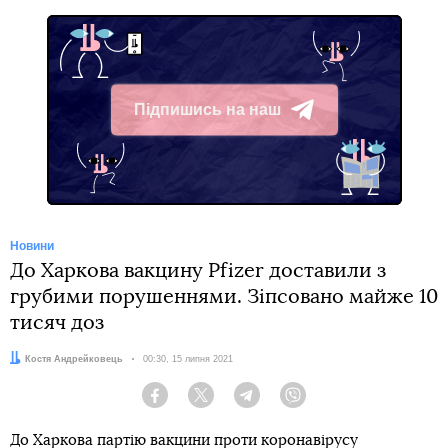
Підпишись на наш
Telegram
Новини
До Харкова вакцину Pfizer доставили з
грубими порушеннями. Зіпсовано майже 10
тисяч доз
Автор:
Костя Андрейковець
Дата:
00:30, 15 липня 2021
Facebook
Twitter
Telegram
Viber
До Харкова партію вакцини проти коронавірусу