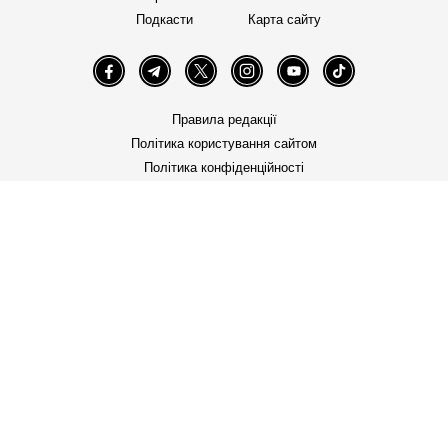
Подкасти
Карта сайту
Facebook
Telegram
Twitter
Instagram
YouTube
TikTok
Правила редакції
Політика користування сайтом
Політика конфіденційності
Політика використання cookies
«Бабель» працює за підтримки міжнародних
донорів. Вони не впливають на редакційну
політику та зміст публікацій.