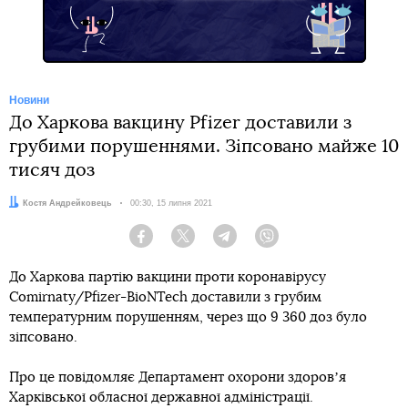
Новини
До Харкова вакцину Pfizer доставили з
грубими порушеннями. Зіпсовано майже 10
тисяч доз
Автор:
Костя Андрейковець
Дата:
00:30, 15 липня 2021
Facebook
Twitter
Telegram
Viber
До Харкова партію вакцини проти коронавірусу
Comirnaty/Pfizer-BioNTech доставили з грубим
температурним порушенням, через що 9 360 доз було
зіпсовано.
Про це повідомляє Департамент охорони здоровʼя
Харківської обласної державної адміністрації.