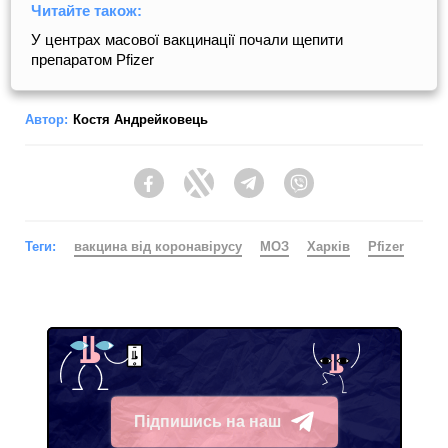
Читайте також:
У центрах масової вакцинації почали щепити
препаратом Pfizer
Автор:
Костя Андрейковець
Facebook
Twitter
Telegram
Viber
Теги:
вакцина від коронавірусу
МОЗ
Харків
Pfizer
Підпишись на наш
Telegram