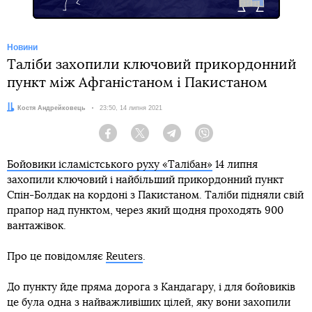
Новини
Таліби захопили ключовий прикордонний
пункт між Афганістаном і Пакистаном
Автор:
Костя Андрейковець
Дата:
23:50, 14 липня 2021
Facebook
Twitter
Telegram
Viber
Бойовики ісламістського руху «Талібан»
14 липня
захопили ключовий і найбільший прикордонний пункт
Спін-Болдак на кордоні з Пакистаном. Таліби підняли свій
прапор над пунктом, через який щодня проходять 900
вантажівок.
Про це повідомляє
Reuters
.
До пункту йде пряма дорога з Кандагару, і для бойовиків
це була одна з найважливіших цілей, яку вони захопили