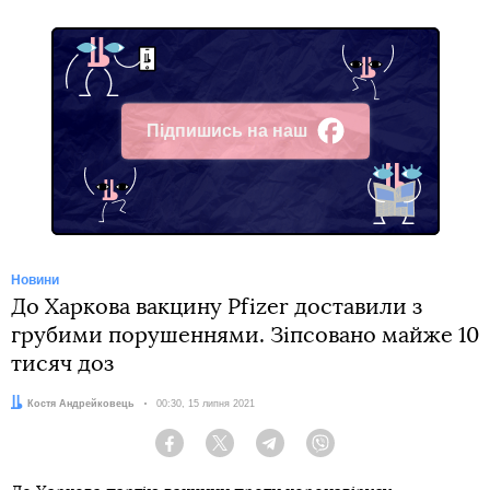
Підпишись на наш
Facebook
Новини
До Харкова вакцину Pfizer доставили з
грубими порушеннями. Зіпсовано майже 10
тисяч доз
Автор:
Костя Андрейковець
Дата:
00:30, 15 липня 2021
Facebook
Twitter
Telegram
Viber