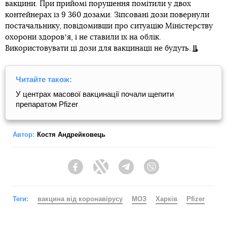
вакцини. При прийомі порушення помітили у двох
контейнерах із 9 360 дозами. Зіпсовані дози повернули
постачальнику, повідомивши про ситуацію Міністерству
охорони здоровʼя, і не ставили їх на облік.
Використовувати ці дози для вакцинації не будуть.
Читайте також:
У центрах масової вакцинації почали щепити
препаратом Pfizer
Автор:
Костя Андрейковець
Facebook
Twitter
Telegram
Viber
Теги:
вакцина від коронавірусу
МОЗ
Харків
Pfizer