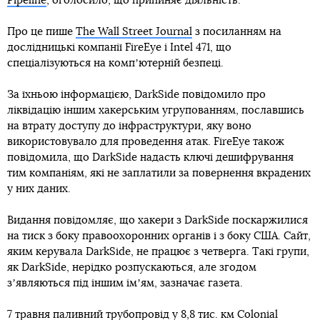
Pipeline
, оголосило, що припиняє діяльність.
Про це пише
The Wall Street Journal
з посиланням на
дослідницькі компанії FireEye і Intel 471, що
спеціалізуються на компʼютерній безпеці.
За їхньою інформацією, DarkSide повідомило про
ліквідацію іншим хакерським угрупованням, пославшись
на втрату доступу до інфраструктури, яку воно
використовувало для проведення атак. FireEye також
повідомила, що DarkSide надасть ключі дешифрування
тим компаніям, які не заплатили за повернення вкрадених
у них даних.
Видання повідомляє, що хакери з DarkSide поскаржилися
на тиск з боку правоохоронних органів і з боку США. Сайт,
яким керувала DarkSide, не працює з четверга. Такі групи,
як DarkSide, нерідко розпускаються, але згодом
зʼявляються під іншим імʼям, зазначає газета.
7 травня паливний трубопровід у 8,8 тис. км Colonial