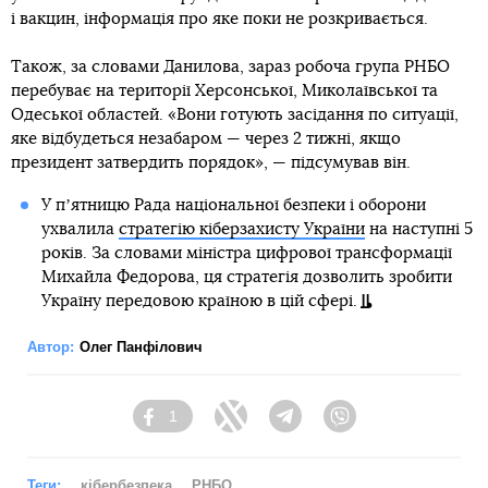
і вакцин, інформація про яке поки не розкривається.
Також, за словами Данилова, зараз робоча група РНБО
перебуває на території Херсонської, Миколаївської та
Одеської областей. «Вони готують засідання по ситуації,
яке відбудеться незабаром — через 2 тижні, якщо
президент затвердить порядок», — підсумував він.
У пʼятницю Рада національної безпеки і оборони
ухвалила
стратегію кіберзахисту України
на наступні 5
років. За словами міністра цифрової трансформації
Михайла Федорова, ця стратегія дозволить зробити
Україну передовою країною в цій сфері.
Автор:
Олег Панфілович
1
Facebook
Twitter
Telegram
Viber
Теги:
кібербезпека
РНБО