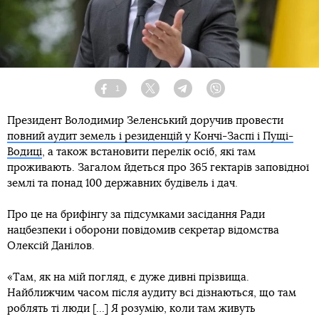
1
Facebook
Twitter
Telegram
Viber
Президент Володимир Зеленський доручив провести
повний аудит земель і резиденцій у Кончі-Заспі і Пущі-
Водиці
, а також встановити перелік осіб, які там
проживають. Загалом йдеться про 365 гектарів заповідної
землі та понад 100 державних будівель і дач.
Про це на брифінгу за підсумками засідання Ради
нацбезпеки і оборони повідомив секретар відомства
Олексій Данілов.
«Там, як на мій погляд, є дуже дивні прізвища.
Найближчим часом після аудиту всі дізнаються, що там
роблять ті люди […] Я розумію, коли там живуть