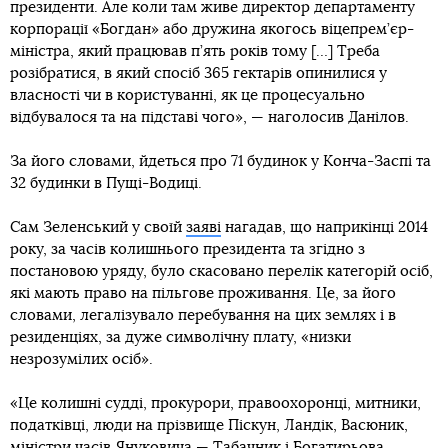
президенти. Але коли там живе директор департаменту
корпорації «Богдан» або дружина якогось віцепрем’єр-
міністра, який працював п’ять років тому […] Треба
розібратися, в який спосіб 365 гектарів опинилися у
власності чи в користуванні, як це процесуально
відбувалося та на підставі чого», — наголосив Данілов.
За його словами, йдеться про 71 будинок у Конча-Заспі та
32 будинки в Пущі-Водиці.
Сам Зеленський у своїй
заяві
нагадав, що наприкінці 2014
року, за часів колишнього президента та згідно з
постановою уряду, було скасовано перелік категорій осіб,
які мають право на пільгове проживання. Це, за його
словами, легалізувало перебування на цих землях і в
резиденціях, за дуже символічну плату, «низки
незрозумілих осіб».
«Це колишні судді, прокурори, правоохоронці, митники,
податківці, люди на прізвище Піскун, Ландік, Васюник,
міністри часів Януковича — Табачник і Богатирьова,