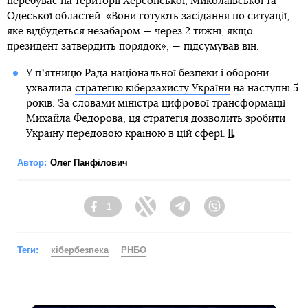
перебуває на території Херсонської, Миколаївської та
Одеської областей. «Вони готують засідання по ситуації,
яке відбудеться незабаром — через 2 тижні, якщо
президент затвердить порядок», — підсумував він.
У пʼятницю Рада національної безпеки і оборони
ухвалила
стратегію кіберзахисту України
на наступні 5
років. За словами міністра цифрової трансформації
Михайла Федорова, ця стратегія дозволить зробити
Україну передовою країною в цій сфері.
Автор:
Олег Панфілович
1
Facebook
Twitter
Telegram
Viber
Теги:
кібербезпека
РНБО