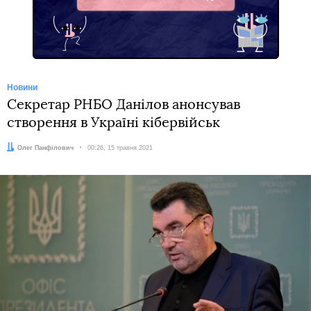
Facebook
Новини
Секретар РНБО Данілов анонсував
створення в Україні кібервійськ
Автор:
Олег Панфілович
Дата:
00:26, 15 травня 2021