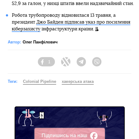
$2,9 за галон, у низці штатів ввели надзвичайний стан.
Робота трубопроводу відновилася 13 травня, а
президент
Джо Байден підписав указ про посилення
кіберзахисту
інфраструктури країни.
Автор:
Олег Панфілович
1
Facebook
Twitter
Telegram
Viber
Теги:
Colonial Pipeline
хакерська атака
Підпишись на наш