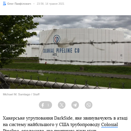
Автор:
Олег Панфілович
Дата:
23:58, 14 травня 2021
Michael M. Santiago / Staff
1
Facebook
Twitter
Telegram
Viber
Хакерське угруповання DarkSide, яке звинувачують в атаці
на систему найбільшого у США трубопроводу
Colonial