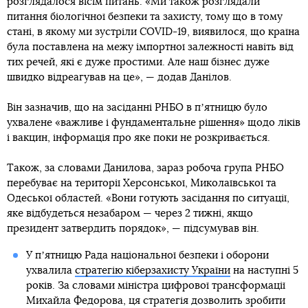
розглядалося вісім питань. «Ми також розглядали
питання біологічної безпеки та захисту, тому що в тому
стані, в якому ми зустріли COVID-19, виявилося, що країна
була поставлена на межу імпортної залежності навіть від
тих речей, які є дуже простими. Але наш бізнес дуже
швидко відреагував на це», — додав Данілов.
Він зазначив, що на засіданні РНБО в пʼятницю було
ухвалене «важливе і фундаментальне рішення» щодо ліків
і вакцин, інформація про яке поки не розкривається.
Також, за словами Данилова, зараз робоча група РНБО
перебуває на території Херсонської, Миколаївської та
Одеської областей. «Вони готують засідання по ситуації,
яке відбудеться незабаром — через 2 тижні, якщо
президент затвердить порядок», — підсумував він.
У пʼятницю Рада національної безпеки і оборони
ухвалила
стратегію кіберзахисту України
на наступні 5
років. За словами міністра цифрової трансформації
Михайла Федорова, ця стратегія дозволить зробити