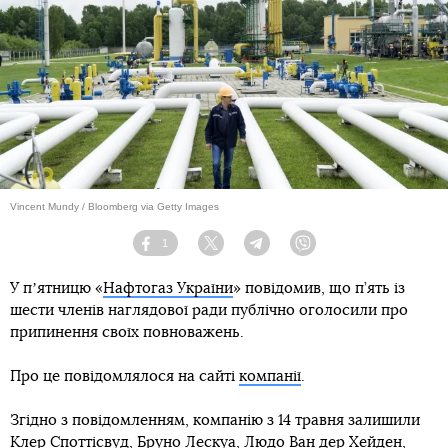
Vincent Mundy / Bloomberg via Getty Images
1
Facebook
Twitter
Telegram
Viber
У пʼятницю «
Нафтогаз України
» повідомив, що п’ять із
шести членів наглядової ради публічно оголосили про
припинення своїх повноважень.
Про це повідомлялося на сайті
компанії
.
Згідно з повідомленням, компанію з 14 травня залишили
Клер Споттісвуд, Бруно Лескуа, Людо Ван дер Хейден,