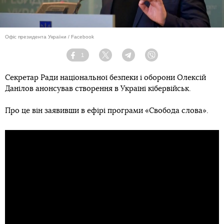
Офіс президента України / Facebook
1
Facebook
Twitter
Telegram
Viber
Секретар Ради національної безпеки і оборони Олексій
Данілов анонсував створення в Україні кібервійськ.
Про це він заявивши в ефірі програми «Свобода слова».