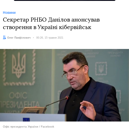
Новини
Секретар РНБО Данілов анонсував
створення в Україні кібервійськ
Автор:
Олег Панфілович
Дата:
00:26, 15 травня 2021
Офіс президента України / Facebook