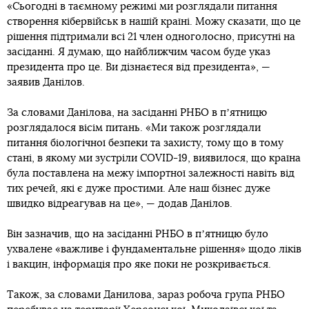
«Сьогодні в таємному режимі ми розглядали питання
створення кібервійськ в нашій країні. Можу сказати, що це
рішення підтримали всі 21 член одноголосно, присутні на
засіданні. Я думаю, що найближчим часом буде указ
президента про це. Ви дізнаєтеся від президента», —
заявив Данілов.
За словами Данілова, на засіданні РНБО в пʼятницю
розглядалося вісім питань. «Ми також розглядали
питання біологічної безпеки та захисту, тому що в тому
стані, в якому ми зустріли COVID-19, виявилося, що країна
була поставлена на межу імпортної залежності навіть від
тих речей, які є дуже простими. Але наш бізнес дуже
швидко відреагував на це», — додав Данілов.
Він зазначив, що на засіданні РНБО в пʼятницю було
ухвалене «важливе і фундаментальне рішення» щодо ліків
і вакцин, інформація про яке поки не розкривається.
Також, за словами Данилова, зараз робоча група РНБО