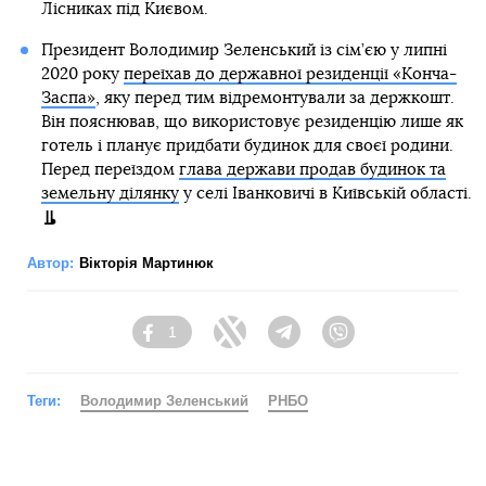
Лісниках під Києвом.
Президент Володимир Зеленський із сім’єю у липні
2020 року
переїхав до державної резиденції «Конча-
Заспа»
, яку перед тим відремонтували за держкошт.
Він пояснював, що використовує резиденцію лише як
готель і планує придбати будинок для своєї родини.
Перед переїздом
глава держави продав будинок та
земельну ділянку
у селі Іванковичі в Київській області.
Автор:
Вікторія Мартинюк
1
Facebook
Twitter
Telegram
Viber
Теги:
Володимир Зеленський
РНБО