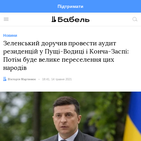
Підтримати
Facebook
Telegram
Twitter
Instagram
Меню
По
по
сай
Новини
Зеленський доручив провести аудит
резиденцій у Пущі-Водиці і Конча-Заспі:
Потім буде велике переселення цих
народів
Автор:
Вікторія Мартинюк
Дата:
18:41, 14 травня 2021