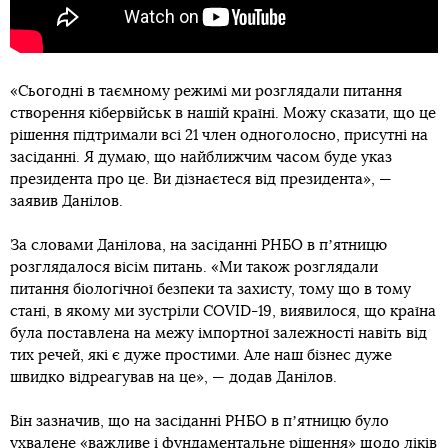
«Сьогодні в таємному режимі ми розглядали питання
створення кібервійськ в нашій країні. Можу сказати, що це
рішення підтримали всі 21 член одноголосно, присутні на
засіданні. Я думаю, що найближчим часом буде указ
президента про це. Ви дізнаєтеся від президента», —
заявив Данілов.
За словами Данілова, на засіданні РНБО в пʼятницю
розглядалося вісім питань. «Ми також розглядали
питання біологічної безпеки та захисту, тому що в тому
стані, в якому ми зустріли COVID-19, виявилося, що країна
була поставлена на межу імпортної залежності навіть від
тих речей, які є дуже простими. Але наш бізнес дуже
швидко відреагував на це», — додав Данілов.
Він зазначив, що на засіданні РНБО в пʼятницю було
ухвалене «важливе і фундаментальне рішення» щодо ліків