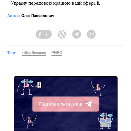
Україну передовою країною в цій сфері.
Автор:
Олег Панфілович
1
Facebook
Twitter
Telegram
Viber
Теги:
кібербезпека
РНБО
Підпишись на наш
Telegram