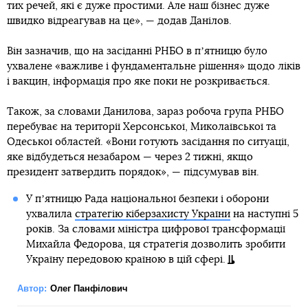
тих речей, які є дуже простими. Але наш бізнес дуже
швидко відреагував на це», — додав Данілов.
Він зазначив, що на засіданні РНБО в пʼятницю було
ухвалене «важливе і фундаментальне рішення» щодо ліків
і вакцин, інформація про яке поки не розкривається.
Також, за словами Данилова, зараз робоча група РНБО
перебуває на території Херсонської, Миколаївської та
Одеської областей. «Вони готують засідання по ситуації,
яке відбудеться незабаром — через 2 тижні, якщо
президент затвердить порядок», — підсумував він.
У пʼятницю Рада національної безпеки і оборони
ухвалила
стратегію кіберзахисту України
на наступні 5
років. За словами міністра цифрової трансформації
Михайла Федорова, ця стратегія дозволить зробити
Україну передовою країною в цій сфері.
Автор:
Олег Панфілович