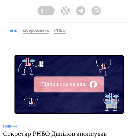
1
Facebook
Twitter
Telegram
Viber
Теги:
кібербезпека
РНБО
Підпишись на наш
Facebook
Новини
Секретар РНБО Данілов анонсував