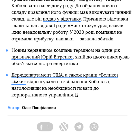
Коболєва та наглядову раду. До обрання нового
складу правління його функції мав виконувати чинний
склад, але він
подав у відставку
. Причиною відставки
глави та наглядової ради «Нафтогазу» уряд назвав
їхню незадовільну роботу. У 2020 році компанія не
отримала прибутку, навпаки — зазнала збитків.
Новим керівником компанії терміном на один рік
призначений Юрій Вітренко
, який до цього виконував
обовʼязки міністра енергетики.
Держдепартамент США, а також країни «Великої
сімки»
відреагували на звільнення Коболєва,
наголосивши на необхідності поваги до
корпоративного управління.
Автор:
Олег Панфілович
1
Facebook
Twitter
Telegram
Viber