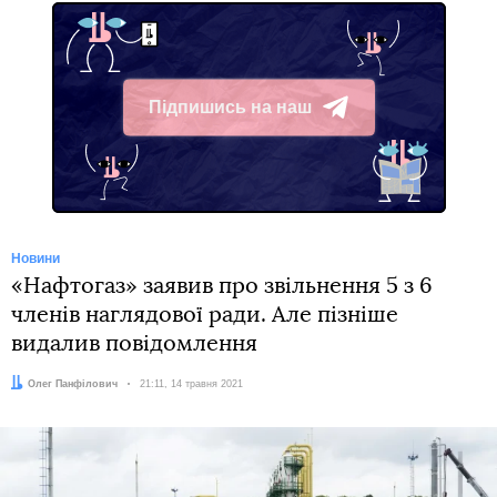
Підпишись на наш
Telegram
Новини
«Нафтогаз» заявив про звільнення 5 з 6
членів наглядової ради. Але пізніше
видалив повідомлення
Автор:
Олег Панфілович
Дата:
21:11, 14 травня 2021