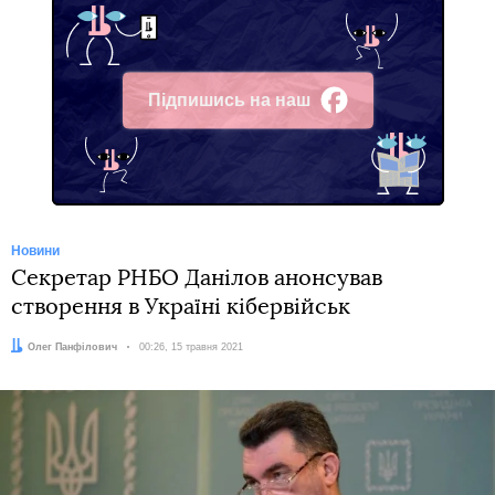
Підпишись на наш
Facebook
Новини
Секретар РНБО Данілов анонсував
створення в Україні кібервійськ
Автор:
Олег Панфілович
Дата:
00:26, 15 травня 2021