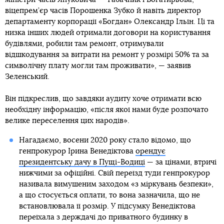
віцепрем’єр часів Порошенка Зубко й навіть директор
департаменту корпорації «Богдан» Олександр Ільїн. Ці та
низка інших людей отримали договори на користування
будівлями, робили там ремонт, отримували
відшкодування за витрати на ремонт у розмірі 50% та за
символічну плату могли там проживати», — заявив
Зеленський.
Він підкреслив, що завдяки аудиту хоче отримати всю
необхідну інформацію, «після якої нами буде розпочато
велике переселення цих народів».
Нагадаємо, восени 2020 року стало відомо, що
генпрокурор Ірина Венедіктова
орендує
президентську дачу в Пущі-Водиці
— за цінами, втричі
нижчими за офіційні. Свій переїзд туди генпрокурор
називала вимушеним заходом «з міркувань безпеки»,
а що стосується оплати, то вона зазначила, що не
встановлювала її розмір. У підсумку Венедіктова
переїхала з держдачі до приватного будинку в