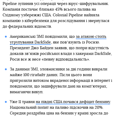
Pipeline зупинив усі операції через вірус-шифрувальник.
Компанія постачає близько 45% всього палива на
Східному узбережжі США. Colonial Pipeline найняла
компанію з кібербезпеки для розслідування і звернулася
до федеральних відомств.
Американські ЗМІ повідомили, що
за атакою стоїть
угрупування DarkSide
, яке повʼязують із Росією.
Президент Джо Байден заявив, що попри відсутність
доказів звʼязків російської влади з хакерами DarkSide,
Росія все ж несе «певну відповідальність».
За даними ЗМІ, зловмисники за дві години викрали
майже 100 гігабайт даних. Після цього вони
пригрозили витоком вкраденої інформації в інтернет і
повідомили, що зашифрували дані на компʼютерах,
вимагаючи викуп.
Уже 11 травня
на півдні США почався дефіцит бензину
.
Національний попит на паливо підскочив на 20%.
Середня роздрібна ціна на бензин у країні зросла до