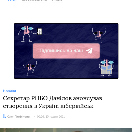
Підпишись на наш
Telegram
Новини
Секретар РНБО Данілов анонсував
створення в Україні кібервійськ
Автор:
Олег Панфілович
Дата:
00:26, 15 травня 2021