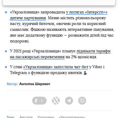
«Укрзалізниця» запровадила
у потягах «Інтерсіті+»
дитяче харчування
. Меню містить різнокольорову
пасту, курячий биточок, овочеві роли та корисний
смаколик. Фішкою називають інтерактивне пакування,
яке має додаткову функцію — розважити дітей під час
подорожі.
У 2021 році «Укрзалізниця» планує
піднімати тарифи
на пасажирські перевезення
на 2% щомісяця.
У січні
«Укрзалізниця» запустила чат-бот
у Viber і
Telegram з функцією продажу квитків.
Автор:
Ангеліна Шеремет
1
Facebook
Twitter
Telegram
Viber
Теги:
Австрія
Угорщина
«Укрзалізниця»