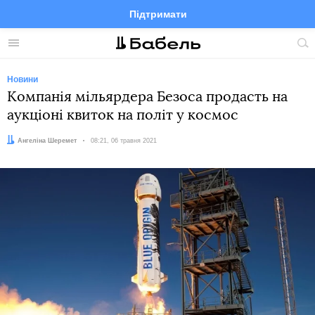
Підтримати
Facebook
Telegram
Twitter
Instagram
Меню
По
по
сай
Новини
Компанія мільярдера Безоса продасть на
аукціоні квиток на політ у космос
Автор:
Ангеліна Шеремет
Дата:
08:21, 06 травня 2021