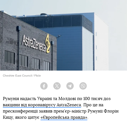
Cheshire East Council / Flickr
Facebook
Twitter
Telegram
Viber
Румунія надасть Україні та Молдові по 100 тисяч доз
вакцини від коронавірусу AstraZeneca
. Про це на
пресконференції заявив прем’єр-міністр Румунії Флорін
Кицу, якого цитує
«Європейська правда»
.