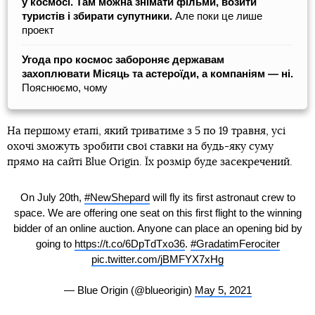
у космосі. Там можна знімати фільми, возити
туристів і збирати супутники.
Але поки це лише
проект
Угода про космос забороняє державам
захоплювати Місяць та астероїди, а компаніям — ні.
Пояснюємо, чому
На першому етапі, який триватиме з 5 по 19 травня, усі
охочі зможуть зробити свої ставки на будь-яку суму
прямо на сайті Blue Origin. Їх розмір буде засекречений.
On July 20th,
#NewShepard
will fly its first astronaut crew to
space. We are offering one seat on this first flight to the winning
bidder of an online auction. Anyone can place an opening bid by
going to
https://t.co/6DpTdTxo36
.
#GradatimFerociter
pic.twitter.com/jBMFYX7xHg
— Blue Origin (@blueorigin)
May 5, 2021