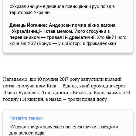
«Укрзалізниця» відновила повноцінний рух поїздів
територією України
Данець Йоганнес Андерсен помив вікно вагона
«Укрзалізниці» і став мемом. Його стосунки з
перевізником — тривалі й драматичні.
Хто він? І чого
хоче від УЗ? (Бонус — у цій історії є фрикадельки)
Нагадаємо, що 10 грудня 2017 року запустили прямий
потяг сполученням Київ — Відень, який проходив через
Львів і Будапешт. Тоді дорога з Києва до Відня займала 21
годину і 14 хвилин, а назад — трохи понад добу.
Читайте також:
«Укрзалізниця» запускає нові електрички з місцями
для велосипедів