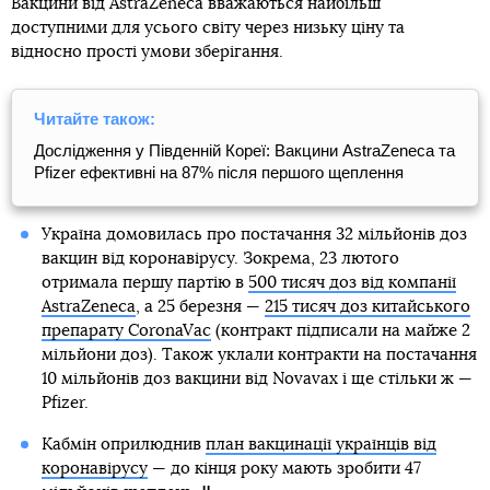
Вакцини від AstraZeneca вважаються найбільш
доступними для усього світу через низьку ціну та
відносно прості умови зберігання.
Читайте також:
Дослідження у Південній Кореї: Вакцини AstraZeneca та
Pfizer ефективні на 87% після першого щеплення
Україна домовилась про постачання 32 мільйонів доз
вакцин від коронавірусу. Зокрема, 23 лютого
отримала першу партію в
500 тисяч доз від компанії
AstraZeneca
, а 25 березня —
215 тисяч доз китайського
препарату CoronaVac
(контракт підписали на майже 2
мільйони доз). Також уклали контракти на постачання
10 мільйонів доз вакцини від Novavax і ще стільки ж —
Pfizer.
Кабмін оприлюднив
план вакцинації українців від
коронавірусу
— до кінця року мають зробити 47