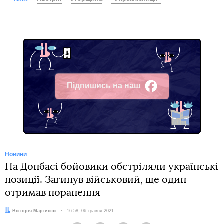
Підпишись на наш
Facebook
Новини
На Донбасі бойовики обстріляли українські
позиції. Загинув військовий, ще один
отримав поранення
Автор:
Вікторія Мартинюк
Дата:
16:58, 06 травня 2021