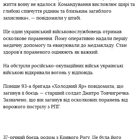
життя воїну не вдалося. Командування висловлює щирі та
глибокі співчуття рідним та близьким загиблого
захисника», — повідомили у штабі.
Ще один український військовослужбовець отримав
осколкове поранення. Йому оперативно надали першу
медичну допомогу та евакуювали до медзакладу. Стан
здоров’я пораненого оцінюють як важкий.
На обстріли російсько-окупаційних військ українські
військові відкривали вогонь у відповідь.
Пізніше 93-а бригада «Холодний Яр» повідомила, що
загинув її боєць — старший солдат Дмитро Товчигречка.
Зазначено, що він загинув від осколкових поранень від
ворожого пострілу з РПГ.
37-річний боєць родом з Кривого Рогу. Це була його