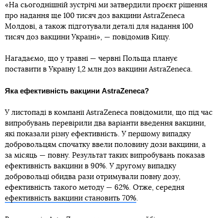
«На сьогоднішній зустрічі ми затвердили проєкт рішення
про надання ще 100 тисяч доз вакцини AstraZeneca
Молдові, а також підготували деталі для надання 100
тисяч доз вакцини Україні», — повідомив Кицу.
Нагадаємо, що у травні — червні Польща планує
поставити в Україну 1,2 млн доз вакцини AstraZeneca.
Яка ефективність вакцини AstraZeneca?
У листопаді в компанії AstraZeneca повідомили, що під час
випробувань перевірили два варіанти введення вакцини,
які показали різну ефективність. У першому випадку
добровольцям спочатку ввели половину дози вакцини, а
за місяць — повну. Результат таких випробувань показав
ефективність вакцини в 90%. У другому випадку
добровольці обидва рази отримували повну дозу,
ефективність такого методу — 62%. Отже, середня
ефективність вакцини становить 70%
.