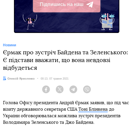
Підпишись на наш
Telegram
Новини
Єрмак про зустріч Байдена та Зеленського:
Є підстави вважати, що вона невдовзі
відбудеться
Автор:
Олексій Ярмоленко
Дата:
00:13, 07 травня 2021
Facebook
Twitter
Telegram
Viber
Голова Офісу президента Андрій Єрмак заявив, що під час
візиту державного секретаря США
Тоні Блінкена
до
України обговорювалася можлива зустріч президентів
Володимира Зеленського та Джо Байдена.