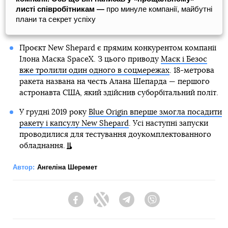
листі співробітникам —
про минуле компанії, майбутні
плани та секрет успіху
Проєкт New Shepard є прямим конкурентом компанії
Ілона Маска SpaceX. З цього приводу
Маск і Безос
вже тролили один одного в соцмережах
. 18-метрова
ракета названа на честь Алана Шепарда — першого
астронавта США, який здійснив суборбітальний політ.
У грудні 2019 року
Blue Origin вперше змогла посадити
ракету і капсулу New Shepard
. Усі наступні запуски
проводилися для тестування доукомплектованного
обладнання.
Автор:
Ангеліна Шеремет
Facebook
Twitter
Telegram
Viber