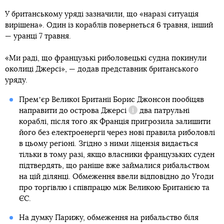
У британському уряді зазначили, що «наразі ситуація
вирішена». Один із кораблів повернеться 6 травня, інший
— уранці 7 травня.
«Ми раді, що французькі риболовецькі судна покинули
околиці Джерсі», — додав представник британського
уряду.
Премʼєр Великої Британії Борис Джонсон пообіцяв
направити до
острова Джерсі
два патрульні
Довідка
кораблі, після того як Франція пригрозила залишити
його без електроенергії через нові правила риболовлі
в цьому регіоні. Згідно з ними ліцензія видається
тільки в тому разі, якщо власники французьких суден
підтвердять, що раніше вже займалися рибальством
на цій ділянці. Обмеження ввели відповідно до Угоди
про торгівлю і співпрацю між Великою Британією та
ЄС.
На думку Парижу, обмеження на рибальство біля