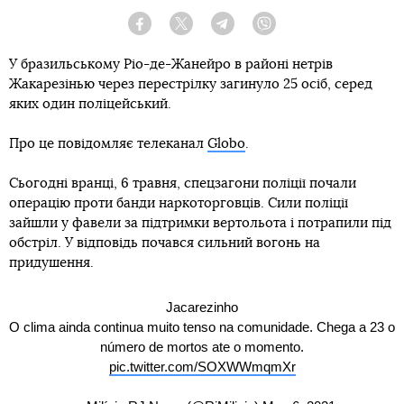
Facebook
Twitter
Telegram
Viber
У бразильському Ріо-де-Жанейро в районі нетрів
Жакарезінью через перестрілку загинуло 25 осіб, серед
яких один поліцейський.
Про це повідомляє телеканал
Globо
.
Сьогодні вранці, 6 травня, спецзагони поліції почали
операцію проти банди наркоторговців. Сили поліції
зайшли у фавели за підтримки вертольота і потрапили під
обстріл. У відповідь почався сильний вогонь на
придушення.
Jacarezinho
O clima ainda continua muito tenso na comunidade. Chega a 23 o
número de mortos ate o momento.
pic.twitter.com/SOXWWmqmXr