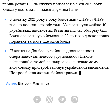
перша ротація — на службу призвався в січні 2021 року.
Вдома у нього залишилася дружина і діти.
З початку 2021 року з боку бойовиків «ДНР» і «ЛНР»
значно посилилися обстріли. Уже загинули майже 40
українських військових. 18 квітня під час обстрілу біля
Водяного
загинув військовий
, 22 квітня
від осколкових
поранень загинув іще один боєць
.
27 квітня на Донбасі, у районі відповідальності
оперативно-тактичного угруповання «Північ»
військовий автомобіль підірвався на невідомому
вибуховому пристрої, загинув український військовий.
Ще троє бійців дістали бойові травми.
Автор:
Вікторія Мартинюк
Facebook
Twitter
Telegram
Viber