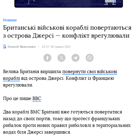
Новини
Британські військові кораблі повертаються
з острова Джерсі — конфлікт врегулювали
Автор:
Олексій Ярмоленко
Дата:
22:27, 06 травня 2021
Facebook
Twitter
Telegram
Viber
Велика Британія вирішила
повернути свої військові
кораблі
від острова Джерсі. Конфлікт із Францією
врегулювали.
Про це пише
BBC
.
Два кораблі ВМС Британії вже готуються повертатися
назад до своїх портів, тому що протест французьких
рибалок проти нових правил риболовлі в територіальних
водах біля Джерсі завершився.