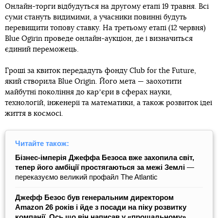
Онлайн-торги відбудуться на другому етапі 19 травня. Всі
суми стануть видимими, а учасники повинні будуть
перевищити топову ставку. На третьому етапі (12 червня)
Blue Ogirin проведе онлайн-аукціон, де і визначиться
єдиний переможець.
Гроші за квиток передадуть фонду Club for the Future,
який створила Blue Origin. Його мета — заохотити
майбутні покоління до карʼєри в сферах науки,
технологій, інженерії та математики, а також розвиток ідеї
життя в космосі.
Читайте також:
Бізнес-імперія Джеффа Безоса вже захопила світ,
тепер його амбіції простягаються за межі Землі
—
переказуємо великий профайл The Atlantic
Джефф Безос був генеральним директором
Amazon 26 років і йде з посади на піку розвитку
компанії. Ось що він написав у «прощальному»