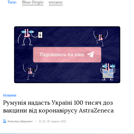
Теги:
Blue Origin
космос
Підпишись на наш
Telegram
Новини
Румунія надасть Україні 100 тисяч доз
вакцини від коронавірусу AstraZeneca
Автор:
Ангеліна Шеремет
Дата:
11:18, 06 травня 2021