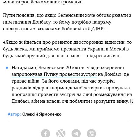
мови та російськомовних громадян.
Путін пояснив, що якщо Зеленський хоче обговорювати з
ним питання Донбасу, то йому потрібно напряму
спілкуватися з ватажками бойовиків «Л/ДНР».
«Якщо ж йдеться про розвиток двосторонніх відносин, то
будь ласка, ми приймемо президента України в Москві в
будь-який зручний для нього час», — підкреслив він.
Нагадаємо, Зеленський 20 квітня у відеозверненні
запропонував Путіну провести зустріч
на Донбасі, де
триває війна. За його словами, під час зустрічі
радників лідерів «нормандської четвірки» пролунала
пропозиція провести зустріч на лінії розмежування на
Донбасі, аби на власні очі побачити і зрозуміти війну.
Автор:
Олексій Ярмоленко
Facebook
Twitter
Telegram
Viber