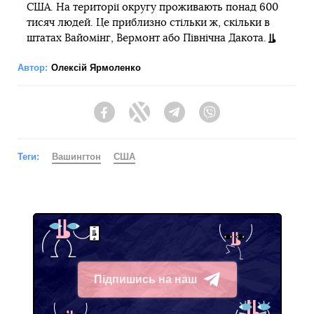
США. На території округу проживають понад 600
тисяч людей. Це приблизно стільки ж, скільки в
штатах Вайомінг, Вермонт або Північна Дакота.
Автор:
Олексій Ярмоленко
Facebook
Twitter
Telegram
Viber
Теги:
Вашингтон
США
Підпишись на наш
Telegram