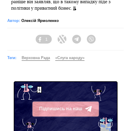
раніше він заявляв, що в такому випадку піде з
політики у приватний бізнес.
Автор:
Олексій Ярмоленко
1
Facebook
Twitter
Telegram
Viber
Теги:
Верховна Рада
«Слуга народу»
Підпишись на наш
Telegram