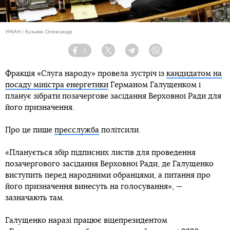
УНІАН / Кузьмін Олександр
1
Facebook
Twitter
Telegram
Viber
Фракція «Слуга народу» провела зустріч із
кандидатом на
посаду міністра енергетики
Германом Галущенком і
планує зібрати позачергове засідання Верховної Ради для
його призначення.
Про це пише
пресслужба
політсили.
«Планується збір підписних листів для проведення
позачергового засідання Верховної Ради, де Галущенко
виступить перед народними обранцями, а питання про
його призначення винесуть на голосування», —
зазначають там.
Галущенко наразі працює віцепрезидентом