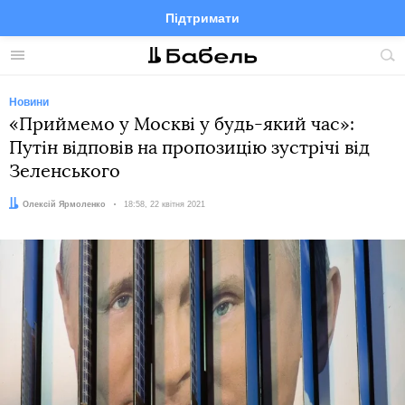
Підтримати
Facebook
Telegram
Twitter
Instagram
Меню
По
по
сай
Новини
«Приймемо у Москві у будь-який час»:
Путін відповів на пропозицію зустрічі від
Зеленського
Автор:
Олексій Ярмоленко
Дата:
18:58, 22 квітня 2021