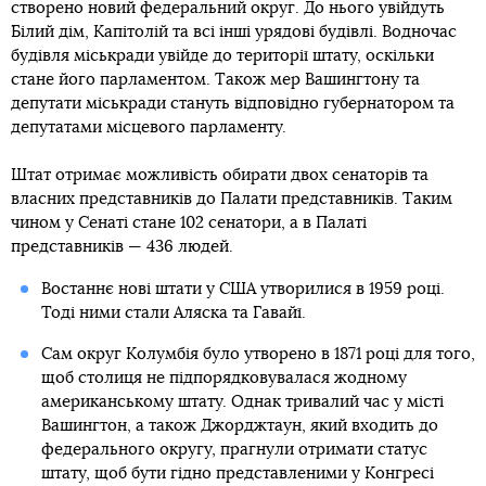
створено новий федеральний округ. До нього увійдуть
Білий дім, Капітолій та всі інші урядові будівлі. Водночас
будівля міськради увійде до території штату, оскільки
стане його парламентом. Також мер Вашингтону та
депутати міськради стануть відповідно губернатором та
депутатами місцевого парламенту.
Штат отримає можливість обирати двох сенаторів та
власних представників до Палати представників. Таким
чином у Сенаті стане 102 сенатори, а в Палаті
представників — 436 людей.
Востаннє нові штати у США утворилися в 1959 році.
Тоді ними стали Аляска та Гавайї.
Сам округ Колумбія було утворено в 1871 році для того,
щоб столиця не підпорядковувалася жодному
американському штату. Однак тривалий час у місті
Вашингтон, а також Джорджтаун, який входить до
федерального округу, прагнули отримати статус
штату, щоб бути гідно представленими у Конгресі