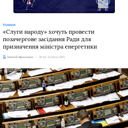
Новини
«Слуги народу» хочуть провести
позачергове засідання Ради для
призначення міністра енергетики
Автор:
Олексій Ярмоленко
Дата:
00:19, 23 квітня 2021