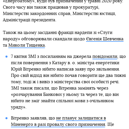
«Енергоатому», куди був призначений у травні 2020 року.
Свого часу він також працював у прокуратурі,
Міністерстві закордонних справ, Міністерстві юстиції,
Адміністрації президента.
Також на цьому засіданні фракції нардепи зі «Слуги
народу» обговорювали скандали щодо
Євгенія Шевченка
та
Миколи Тищенка
.
7 квітня ЗМІ з посиланням на джерела
повідомили
, що
після повернення з Катару в. о. міністра енергетики
Юрій Вітренко нібито написав заяву про звільнення.
Про свій відхід він нібито почав говорити ще два тижні
тому, тоді ж і вивіз з міністерства свої особисті речі.
ЗМІ також писали, що Вітренка замінять через
«розчарування Банкової у ньому та через те, що він
нібито не зміг знайти спільної мови з очільником
уряду».
Вітренко заявляв, що
не планує залишатися в
Міненерго в разі провалу свого призначення
. Ще