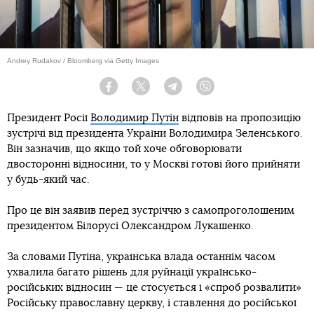
Andrey Rudakov / Bloomberg via Getty Images
Facebook
Twitter
Telegram
Viber
Президент Росії
Володимир Путін
відповів на пропозицію
зустрічі від президента України Володимира Зеленського.
Він зазначив, що якщо той хоче обговорювати
двосторонні відносини, то у Москві готові його прийняти
у будь-який час.
Про це він заявив перед зустріччю з самопроголошеним
президентом Білорусі Олександром Лукашенко.
За словами Путіна, українська влада останнім часом
ухвалила багато рішень для руйнації українсько-
російських відносин — це стосується і «спроб розвалити»
Російську православну церкву, і ставлення до російської