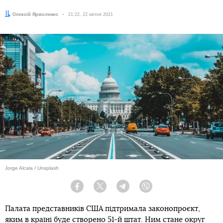
Автор:
Олексій Ярмоленко
Дата:
21:22, 22 квітня 2021
Jorge Alcala / Unsplash
Facebook
Twitter
Telegram
Viber
Палата представників США підтримала законопроєкт,
яким в країні буде створено 51-й штат. Ним стане округ