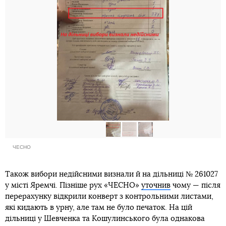
ЧЕСНО
Також вибори недійсними визнали й на дільниці № 261027
у місті Яремчі. Пізніше рух «ЧЕСНО»
уточнив
чому — після
перерахунку відкрили конверт з контрольними листами,
які кидають в урну, але там не було печаток. На цій
дільниці у Шевченка та Кошулинського була однакова