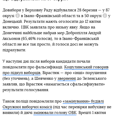
Довибори у Верховну Раду відбувалися 28 березня — у
87
окрузі
в Івано-Франківській області та в
50 окрузі
у
Довідка
Довідк
Донецькій. Результати мають оголосити до 12 квітня
включно. ЦВК заявляла про низьку явку. Якщо на
Донеччині найбільше набрав мер Добропілля Андрій
Аксьонов (65,46% голосів), то в Івано-Франківській
області не все так просто, й голоси досі не можуть
підрахувати.
У наступні дні після виборів кандидати почали
повідомляти про фальсифікації.
Кошулинський говорив
про підкуп виборців
, Вірастюк — про «інші» порушення
(без уточнень), а Шевченко у
зверненні
до Зеленського
заявляв, що Вірастюк «намагається сфальсифікувати»
результати голосування.
Також поліції повідомляли про
«замінування» будівлі
Окружної виборчої комісії
(під час перевірки вибухівку не
виявили) й двічі
змінювали голову ОВК
. Врешті 1 квітня