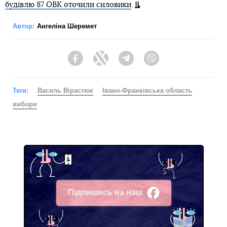
будівлю 87 ОВК оточили силовики
.
Автор:
Ангеліна Шеремет
Facebook
Twitter
Telegram
Viber
Теги:
Василь Вірастюк
Івано-Франківська область
вибори
Підпишись на наш
Facebook