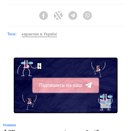
Facebook
Twitter
Telegram
Viber
Теги:
карантин в Україні
Підпишись на наш
Telegram
Новини