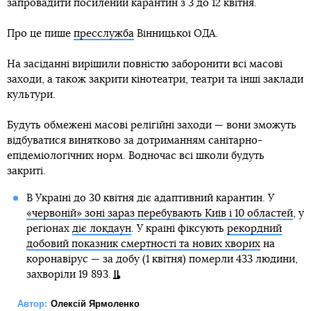
запровадити посилений карантин з 3 до 12 квітня.
Про це пише
пресслужба
Вінницької ОДА.
На засіданні вирішили повністю заборонити всі масові
заходи, а також закрити кінотеатри, театри та інші заклади
культури.
Будуть обмежені масові релігійні заходи — вони зможуть
відбуватися винятково за дотриманням санітарно-
епідеміологічних норм. Водночас всі школи будуть
закриті.
В Україні до 30 квітня діє адаптивний карантин. У
«червоній» зоні зараз перебувають Київ і 10 областей
, у
регіонах
діє локдаун
. У країні фіксують
рекордний
добовий показник смертності та нових хворих
на
коронавірус — за добу (1 квітня) померли 433 людини,
захворіли 19 893.
Автор:
Олексій Ярмоленко