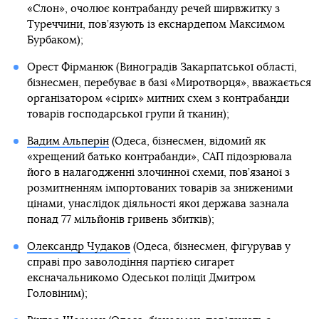
«Слон», очолює контрабанду речей ширвжитку з
Туреччини, пов’язують із екснардепом Максимом
Бурбаком);
Орест Фірманюк (Виноградів Закарпатської області,
бізнесмен, перебуває в базі «Миротворця», вважається
організатором «сірих» митних схем з контрабанди
товарів господарської групи й тканин);
Вадим Альперін
(Одеса, бізнесмен, відомий як
«хрещений батько контрабанди», САП підозрювала
його в налагодженні злочинної схеми, пов’язаної з
розмитненням імпортованих товарів за зниженими
цінами, унаслідок діяльності якої держава зазнала
понад 77 мільйонів гривень збитків);
Олександр Чудаков
(Одеса, бізнесмен, фігурував у
справі про заволодіння партією сигарет
ексначальникомо Одеської поліції Дмитром
Головіним);