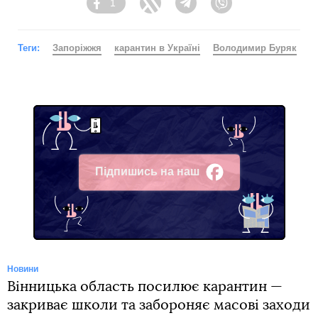
1
Facebook
Twitter
Telegram
Viber
Теги:
Запоріжжя
карантин в Україні
Володимир Буряк
Підпишись на наш
Facebook
Новини
Вінницька область посилює карантин —
закриває школи та забороняє масові заходи