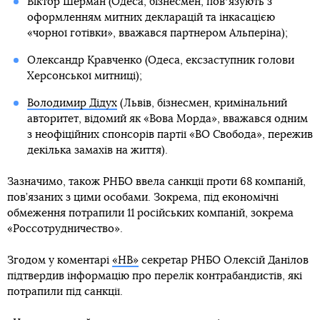
Віктор Шерман (Одеса, бізнесмен, повʼязують з
оформленням митних декларацій та інкасацією
«чорної готівки», вважався партнером Альперіна);
Олександр Кравченко (Одеса, ексзаступник голови
Херсонської митниці);
Володимир Дідух
(Львів, бізнесмен, кримінальний
авторитет, відомий як «Вова Морда», вважався одним
з неофіційних спонсорів партії «ВО Свобода», пережив
декілька замахів на життя).
Зазначимо, також РНБО ввела санкції проти 68 компаній,
пов’язаних з цими особами. Зокрема, під економічні
обмеження потрапили 11 російських компаній, зокрема
«Россотрудничество».
Згодом у коментарі
«НВ»
секретар РНБО Олексій Данілов
підтвердив інформацію про перелік контрабандистів, які
потрапили під санкції.