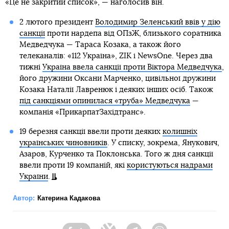
«Це не закритий список», — наголосив він.
2 лютого президент
Володимир Зеленський ввів у дію
санкції
проти нардепа від ОПзЖ, близького соратника
Медведчука — Тараса Козака, а також його
телеканалів: «112 Україна», ZIK і NewsOne. Через два
тижні
Україна ввела санкції проти Віктора Медведчука
,
його дружини Оксани Марченко, цивільної дружини
Козака Наталії Лавренюк і деяких інших осіб. Також
під санкціями опинилася «труба» Медведчука
—
компанія «ПрикарпатЗахідтранс».
19 березня санкції ввели проти деяких
колишніх
українських чиновників
. У списку, зокрема, Янукович,
Азаров, Курченко та Поклонська. Того ж дня санкції
ввели проти 19 компаній, які
користуються надрами
України
.
Автор:
Катерина Кадакова