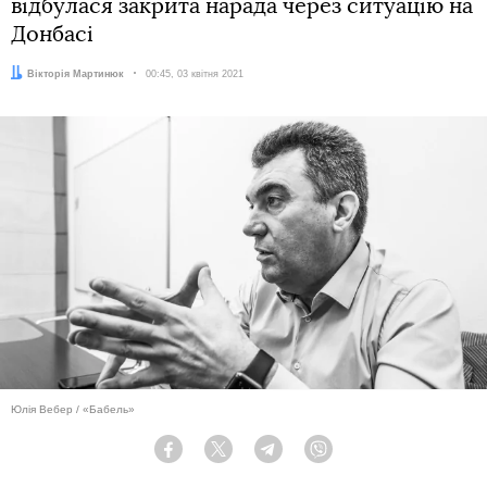
відбулася закрита нарада через ситуацію на
Донбасі
Автор:
Вікторія Мартинюк
Дата:
00:45, 03 квітня 2021
Юлія Вебер / «Бабель»
Facebook
Twitter
Telegram
Viber