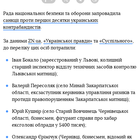
Facebook
Twitter
Telegram
Viber
Рада національної безпеки та оборони запровадила
санкції проти першої десятки українських
контрабандистів
.
За даними
ZN.ua
,
«Української правди»
та
«Суспільного»
,
до переліку цих осіб потрапили:
Іван Бокало (зареєстрований у Львові, колишній
старший інспектор відділу технічних засобів контролю
Львівської митниці);
Валерій Пересоляк (село Минай Закарпатської
області, ексзаступник керівника управління ризиків та
протидії правопорушенням Закарпатської митниці);
Юрій Кушнір (село Старий Вовчинець Чернівецької
області, бізнесмен, фігурант справи про хабар
ексголові облради у $400 тисяч);
Олександр Єрімічук (Чернівці, бізнесмен, відомий як