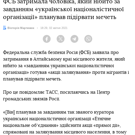
ФСБ затримала чоловіка, який нібито за
завданням «української націоналістичної
організації» планував підірвати мечеть
Автор:
Вікторія Мартинюк
Дата:
18:29, 02 квітня 2021
Facebook
Twitter
Telegram
Viber
Федеральна служба безпеки Росія (ФСБ) заявила про
затримання в Алтайському краї місцевого жителя, який
нібито за «завданням української націоналістичної
організації» готував «акції залякування» проти мігрантів і
планував підірвати мечеть.
Про це повідомляє ТАСС, посилаючись на Центр
громадських звязків Росії.
«[Він] планував за завданням так званого куратора
української націоналістичної організації «Етнічне
національне обʼєднання» здійснити акції «прямої дії»,
спрямовані на залякування місцевого населення, в тому