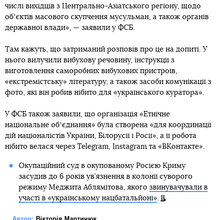
числі вихідців з Центрально-Азіатського регіону, щодо
обʼєктів масового скупчення мусульман, а також органів
державної влади», — заявили у ФСБ.
Там кажуть, що затриманий розповів про це на допиті. У
нього вилучили вибухову речовину, інструкції з
виготовлення саморобних вибухових пристроїв,
«екстремістську» літературу, а також засоби комунікації з
фото, які він робив нібито для «українського куратора».
У ФСБ також заявили, що організація «Етнічне
національне обʼєднання» була створена «для координації
дій націоналістів України, Білорусії і Росії», а її робота
нібито велася через Telegram, Instagram та «ВКонтакте».
Окупаційний суд в окупованому Росією Криму
засудив до 6 років ув’язнення в колонії суворого
режиму Меджита Аблямітова, якого
звинувачували в
участі в «українському нацбатальйоні»
.
Автор:
Вікторія Мартинюк