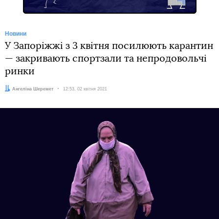
Новини
У Запоріжжі з 3 квітня посилюють карантин
— закривають спортзали та непродовольчі
ринки
Автор:
Ангеліна Шеремет
Дата:
12:53, 02 квітня 2021