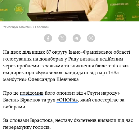
Yevheniya Kravchuk / Facebook
Facebook
Twitter
Telegram
Viber
На двох дільницях 87 округу Івано-Франківської області
голосування на довиборах у Раду визнали недійсним —
через проблеми із заявами та зникнення бюлетенів «за»
ексдиректора «Буковелю», кандидата від партії «За
майбутнє» Олександра Шевченка.
Про це
повідомив
його опонент від «Слуги народу»
Василь Вірастюк та рух
«ОПОРА»
, який спостерігає за
виборами.
За словами Вірастюка, нестачу бюлетенів виявили під час
перерахунку голосів.