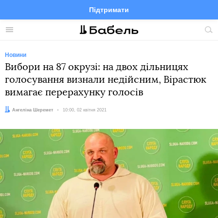
Підтримати
Facebook
Telegram
Twitter
Instagram
Меню
По
по
сай
Новини
Вибори на 87 окрузі: на двох дільницях
голосування визнали недійсним, Вірастюк
вимагає перерахунку голосів
Автор:
Ангеліна Шеремет
Дата:
10:00, 02 квітня 2021