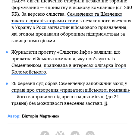
НАБУ» Євген Шевченко створили незаконне збройне
формування — «приватну військову компанію» (ст. 260
КК). За версією слідства,
Семенченко та Шевченко
також є організаторами схеми
з незаконного ввезення
в Україну з Росії запчастин військового призначення,
які згодом продавали оборонним підприємствам за
завищеними цінами.
Журналісти проєкту «Слідство.Інфо» заявили, що
приватна військова компанія, яку повʼязують із
Семенченком,
працювала в інтересах олігарха Ігоря
Коломойського
.
26 березня суд обрав Семенченку запобіжний захід у
справі про створення «приватної військової компанії»
— його відправили під арешт на два місяці (до 24
травня) без можливості внесення застави.
Автор:
Вікторія Мартинюк