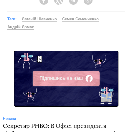
Facebook
Twitter
Telegram
Viber
Теги:
Євгеній Шевченко
Семен Семенченко
Андрій Єрмак
Підпишись на наш
Facebook
Новини
Секретар РНБО: В Офісі президента