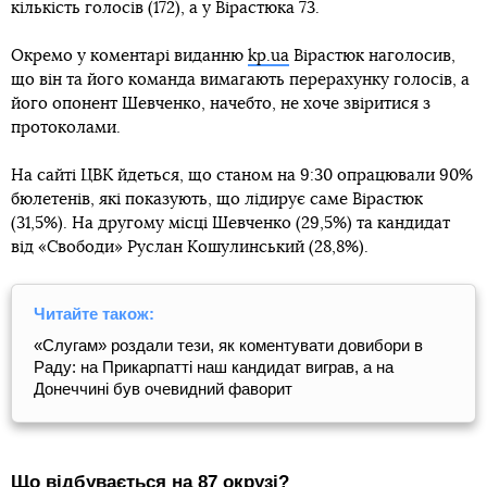
кількість голосів (172), а у Вірастюка 73.
Окремо у коментарі виданню
kp.ua
Вірастюк наголосив,
що він та його команда вимагають перерахунку голосів, а
його опонент Шевченко, начебто, не хоче звіритися з
протоколами.
На сайті ЦВК йдеться, що станом на 9:30 опрацювали 90%
бюлетенів, які показують, що лідирує саме Вірастюк
(31,5%). На другому місці Шевченко (29,5%) та кандидат
від «Свободи» Руслан Кошулинський (28,8%).
Читайте також:
«Слугам» роздали тези, як коментувати довибори в
Раду: на Прикарпатті наш кандидат виграв, а на
Донеччині був очевидний фаворит
Зіновій
Андрійович («Слуга народу») склав мандат
Що відбувається на 87 окрузі?