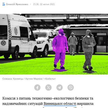
Автор:
Олексій Ярмоленко
Дата:
15:36, 02 квітня 2021
Сніжана Хромець / Артем Марков / «Бабель»
Facebook
Twitter
Telegram
Viber
Комісія з питань техногенно-екологічної безпеки та
надзвичайних ситуацій
Вінницької області
вирішила