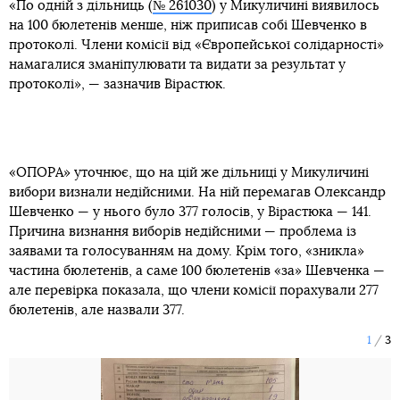
«По одній з дільниць (
№ 261030
) у Микуличині виявилось
на 100 бюлетенів менше, ніж приписав собі Шевченко в
протоколі. Члени комісії від «Європейської солідарності»
намагалися зманіпулювати та видати за результат у
протоколі», — зазначив Вірастюк.
«ОПОРА» уточнює, що на цій же дільниці у Микуличині
вибори визнали недійсними. На ній перемагав Олександр
Шевченко — у нього було 377 голосів, у Вірастюка — 141.
Причина визнання виборів недійсними — проблема із
заявами та голосуванням на дому. Крім того, «зникла»
частина бюлетенів, а саме 100 бюлетенів «за» Шевченка —
але перевірка показала, що члени комісії порахували 277
бюлетенів, але назвали 377.
1
3