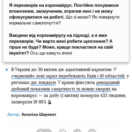
Я перехворів на коронавірус. Постійно почуваюся
втомленим, засмученим, втратив нюх і не можу
сфокусуватися на роботі.
Що зі мною? Як повернути
нормальне самопочуття?
Вакцини від коронавірусу на підході, а я вже
перехворів. Чи варто мені робити щеплення? А
гірше не буде? Може, краще покластися на свій
імунітет?
Ось що кажуть вчені
В Україні до 30 квітня діє адаптивний карантин. У
«червоній» зоні зараз перебувають Київ і 10 областей
, у
регіонах
діє локдаун
. У країні фіксують
рекордний
добовий показник смертності та нових хворих
на
коронавірус — за добу (1 квітня) померли 433 людини,
захворіли 19 893.
Автор:
Ангеліна Шеремет