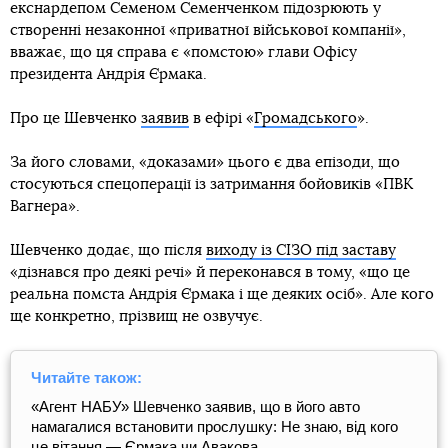
екснардепом Семеном Семенченком підозрюють у
створенні незаконної «приватної військової компанії»,
вважає, що ця справа є «помстою» глави Офісу
президента Андрія Єрмака.
Про це Шевченко
заявив
в ефірі «
Громадського
».
За його словами, «доказами» цього є два епізоди, що
стосуються спецоперації із затримання бойовиків «ПВК
Вагнера».
Шевченко додає, що після
виходу із СІЗО під заставу
«дізнався про деякі речі» й переконався в тому, «що це
реальна помста Андрія Єрмака і ще деяких осіб». Але кого
ще конкретно, прізвищ не озвучує.
Читайте також:
«Агент НАБУ» Шевченко заявив, що в його авто
намагалися встановити прослушку: Не знаю, від кого
це вітання — Єрмака чи Авакова