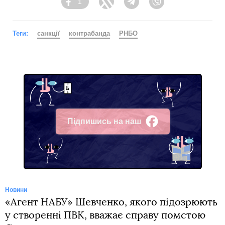
1
Facebook
Twitter
Telegram
Viber
Теги:
санкції
контрабанда
РНБО
Підпишись на наш
Facebook
Новини
«Агент НАБУ» Шевченко, якого підозрюють
у створенні ПВК, вважає справу помстою