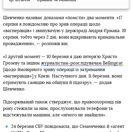
Шевченко називає доказами «помсти» два моменти. «17
серпня я повідомляю про зрив операції щодо
«вагнерівців» і звинувачую у держзраді Андрія Єрмака. 19
серпня, тобто через 2 дні, вони відкривають кримінальне
провадження», — розповів він.
«І другий момент — 10 березня я даю інтерв’ю Христо
Грозеву та іншим
журналістам-розслідувачам Bellingcat
[щодо ймовірного зриву операції із затримання
«вагнерівців»] у Києві. Наступного дня, 11 березня, вони
отримують санкцію на обшуки й підозру», — додав
Шевченко.
Підозрюваний також стверджує, що правоохоронці пів
року стежили за ним, прослуховували телефони та
відстежували машини, але «нічого не знайшли».
24 березня СБУ повідомила, що Семенченко й «агент