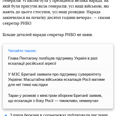
генералів. «1 квітня була у президента велика нарада, на
якій були присутні вісім генералів, усі наші військові, які
мають до цього стосунок, усі наші розвідки. Нарада
закінчилася на початку десятої години вечора», — сказав
секретар РНБО.
Більше деталей наради секретар РНБО не навів.
Читайте також:
Глава Пентагону пообіцяв підтримку Україні в разі
ескалації російської агресії
У МЗС Британії заявили про підтримку суверенітету
України: Масштабна військова ескалація Росії матиме
для неї тяжкі наслідки
Таран у розмові з міністром оборони Британії заявив,
що ескалація з боку Росії — «можливо, неминуча»
З кінця березня в соцмережах публікували численні