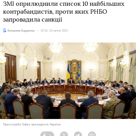
ЗМІ оприлюднили список 10 найбільших
контрабандистів, проти яких РНБО
запровадила санкції
Автор:
Катерина Кадакова
Дата:
20:52, 02 квітня 2021
Пресслужба Офісу президента України
1