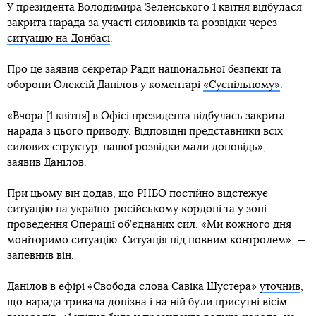
У президента Володимира Зеленського 1 квітня відбулася
закрита нарада за участі силовиків та розвідки через
ситуацію на Донбасі
.
Про це заявив секретар Ради національної безпеки та
оборони Олексій Данілов у коментарі
«Суспільному»
.
«Вчора [1 квітня] в Офісі президента відбулась закрита
нарада з цього приводу. Відповідні представники всіх
силових структур, нашої розвідки мали доповідь», —
заявив Данілов.
При цьому він додав, що РНБО постійно відстежує
ситуацію на україно-російському кордоні та у зоні
проведення Операції об’єднаних сил. «Ми кожного дня
моніторимо ситуацію. Ситуація під повним контролем», —
запевнив він.
Данілов в ефірі «Свобода слова Савіка Шустера»
уточнив
,
що нарада тривала допізна і на ній були присутні вісім