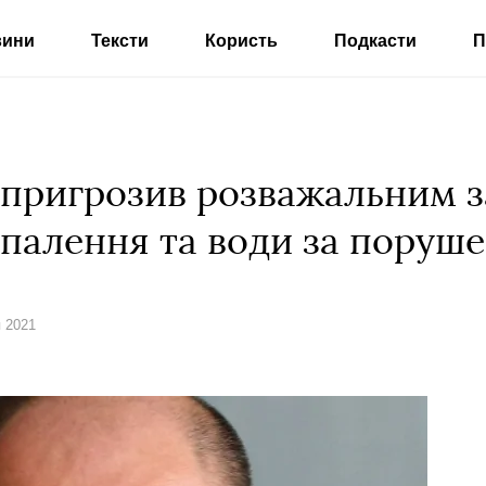
вини
Тексти
Користь
Подкасти
П
пригрозив розважальним 
палення та води за поруш
я 2021