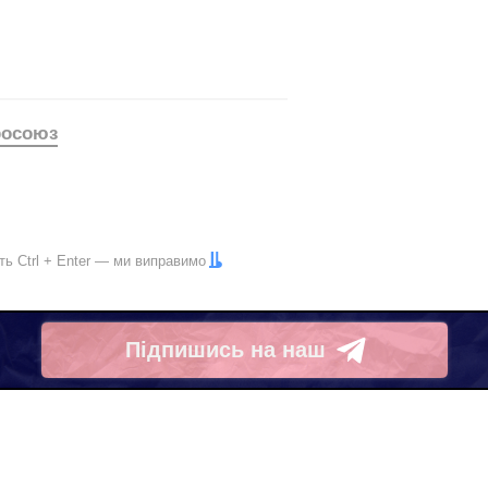
росоюз
іть
Ctrl
+
Enter
— ми виправимо
Підпишись на наш
Telegram