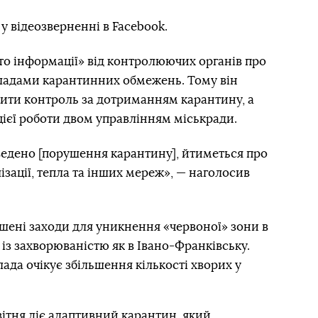
у відеозверненні в Facebook.
то інформації» від контролюючих органів про
адами карантинних обмежень. Тому він
ити контроль за дотриманням карантину, а
ієї роботи двом управлінням міськради.
ведено [порушення карантину], йтиметься про
ізації, тепла та інших мереж», — наголосив
ушені заходи для уникнення «червоної» зони в
 із захворюваністю як в Івано-Франківську.
лада очікує збільшення кількості хворих у
вітня
діє адаптивний карантин
, який