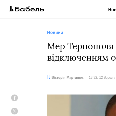
Но
Новини
Мер Тернополя 
відключенням о
Автор:
Вікторія Мартинюк
Дата:
13:32, 12 березн
Facebook
Twitter