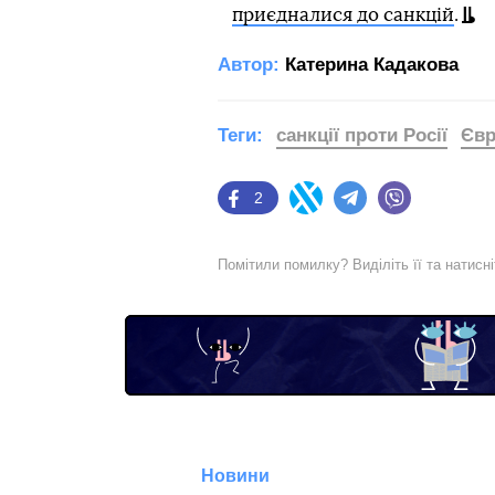
приєдналися до санкцій
.
Автор:
Катерина Кадакова
Теги:
санкції проти Росії
Єв
2
Facebook
Twitter
Telegram
Viber
Помітили помилку? Виділіть її та натисн
Новини