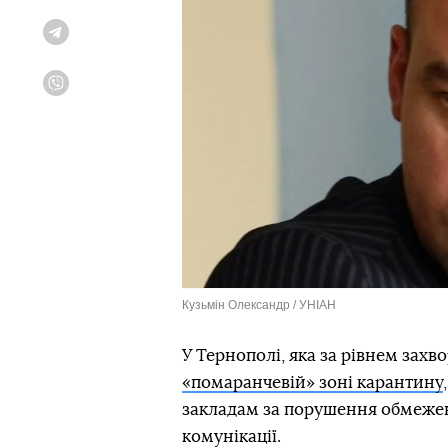
Telegram
Viber
Кузьмін Олександр / УНІАН
У Тернополі, яка за рівнем зах
«помаранчевій» зоні карантину
закладам за порушення обмежен
комунікації.