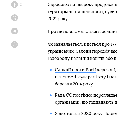
Євросоюз на пів року продовж
2
Facebook
територіальній цілісності
, суве
2021 року.
Twitter
Про це повідомляється в офіційн
Telegram
Як зазначається, йдеться про 177
Viber
українських. Заходи передбача
і заборону надання коштів або і
Санкції проти Росії
через дії
цілісності, суверенітету і н
березня 2014 року.
Рада ЄС постійно переглядає
організацій, що підпадають п
У листопаді 2020 року Норве