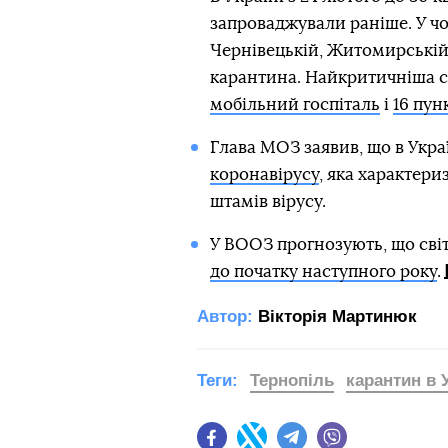
запроваджували раніше. У чо
Чернівецькій, Житомирській 
карантина. Найкритичніша си
мобільний госпіталь
і
16 пун
Глава МОЗ заявив, що в Укра
коронавірусу
, яка характер
штамів вірусу.
У ВООЗ прогнозують, що сві
до початку наступного року
.
Автор:
Вікторія Мартинюк
Теги:
Тернопіль
карантин в У
Facebook
Twitter
Telegram
Viber