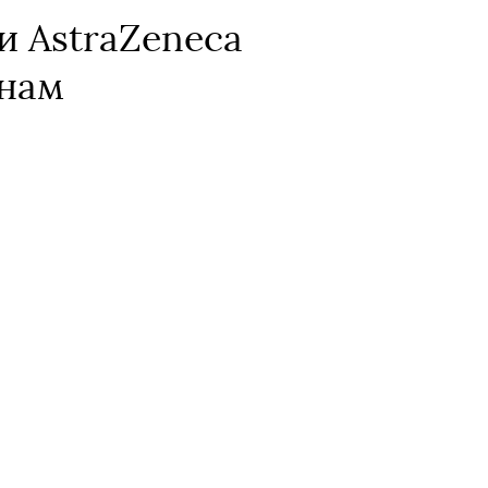
и AstraZeneca
їнам