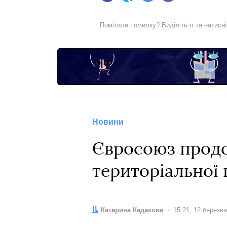
Помітили помилку? Виділіть її та натисн
Новини
Євросоюз продо
територіальної 
Автор:
Катерина Кадакова
Дата:
15:21, 12 березн