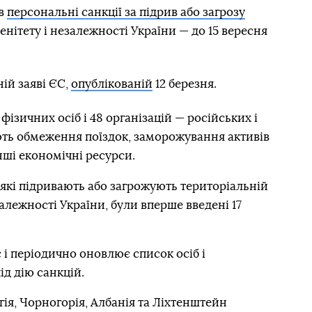
ив
персональні санкції за підрив або загрозу
ренітету і незалежності України — до 15 вересня
ій заяві ЄС,
опублікованій
12 березня.
 фізичних осіб і 48 організацій — російських і
ють обмеження поїздок, заморожування активів
нші економічні ресурси.
, які підривають або загрожують територіальній
езалежності України, були вперше введені 17
 і періодично оновлює список осіб і
ід дію санкцій.
гія, Чорногорія, Албанія та Ліхтенштейн