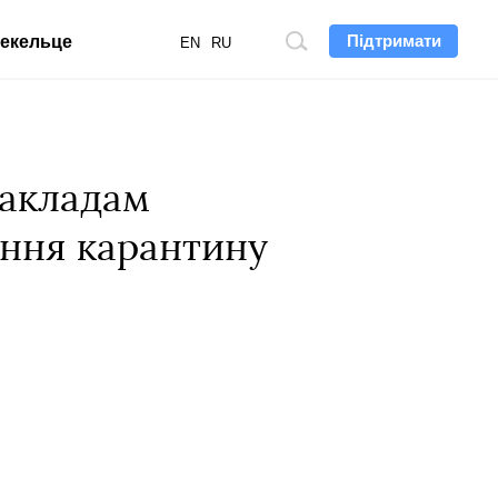
Підтримати
екельце
Пошук
EN
RU
по
сайту
закладам
ення карантину