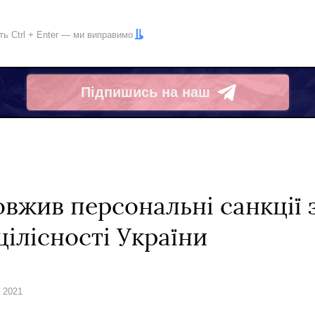
іть
Ctrl
+
Enter
— ми виправимо
Підпишись на наш
Telegram
вжив персональні санкції 
цілісності України
я 2021