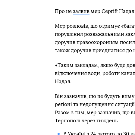
Про це
заявив
мер Сергій Надал 
Мер розповів, що отримує «бага
порушення розважальними закл
доручив правоохоронцям посил
також доручив приєднатися до ц
«Таким закладам, якщо буде до
відключення води, роботи канал
Надал.
Він зазначив, що це будуть вим
регіоні та недопущення ситуації
Разом з тим, мер зазначив, що в
Тернополі через тиждень.
В Україні з 24 лютого до 30 к