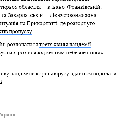
тирьох областях — в Івано-Франківській,
та Закарпатській — діє «червона» зона
туація на Прикарпатті, де розгорнуто
ктів пропуску
.
їні розпочалася
третя хвиля пандемії
изується розповсюдженням небезпечніших
тову пандемію коронавірусу вдасться подолати
країні