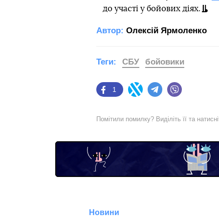
до участі у бойових діях.
Автор:
Олексій Ярмоленко
Теги:
СБУ
бойовики
1
Facebook
Twitter
Telegram
Viber
Помітили помилку? Виділіть її та натисн
Новини