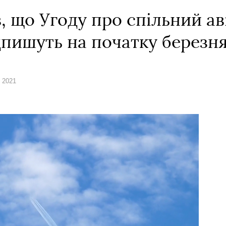
, що Угоду про спільний ав
дпишуть на початку березн
о 2021