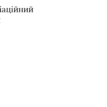
іаційний
я