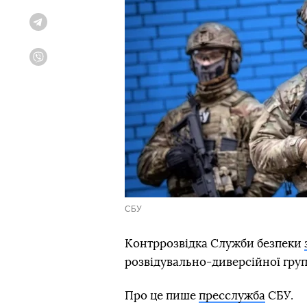
Telegram
Viber
СБУ
Контррозвідка Служби безпеки
розвідувально-диверсійної гру
Про це пише
пресслужба
СБУ.