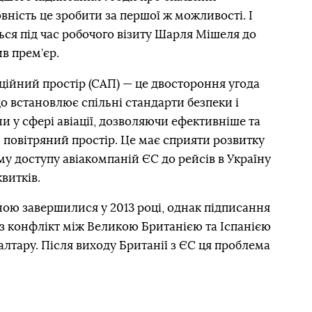
овність це зробити за першої ж можливості. І
ься під час робочого візиту Шарля Мішеля до
в прем’єр.
ційний простір (САП) — це двостороння угода
що встановлює спільні стандарти безпеки і
и у сфері авіації, дозволяючи ефективніше та
повітряний простір. Це має сприяти розвитку
му доступу авіакомпаній ЄС до рейсів в Україну
витків.
ою завершилися у 2013 році, однак підписання
з конфлікт між Великою Британією та Іспанією
алтару. Після виходу Британії з ЄС ця проблема