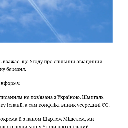
 вважає, що Угоду про спільний авіаційний
ку березня.
рінформу.
дписанням не пов’язана з Україною. Шмигаль
ку Іспанії, а сам конфлікт виник усередині ЄС.
, зокрема й з паном Шарлем Мішелем, ми
шого підписання Угоди про спільний