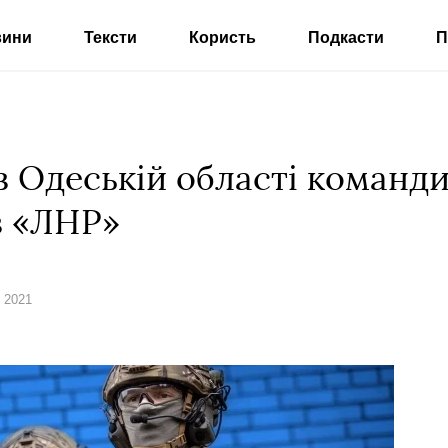
вини
Тексти
Користь
Подкасти
П
в Одеській області команди
в «ЛНР»
о 2021