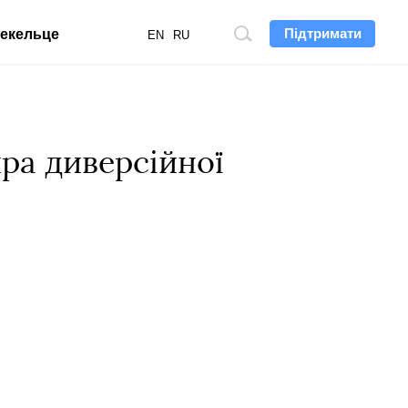
Підтримати
екельце
Пошук
EN
RU
по
сайту
ра диверсійної