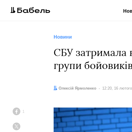
Но
Новини
СБУ затримала 
групи бойовикі
Автор:
Олексій Ярмоленко
Дата:
12:20, 16 лютог
1
Facebook
Twitter