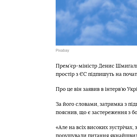
Pixabay
Прем’єр-міністр Денис Шмигаль
простір з ЄС підпишуть на почат
Про це він заявив в інтерв’ю Ук
За його словами, затримка з пі
пояснив, що є застереження з бо
«Але на всіх високих зустрічах
порушували питання якнайшвид