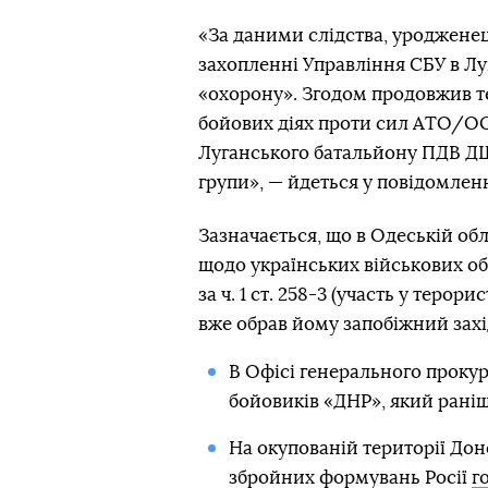
«За даними слідства, уродженец
захопленні Управління СБУ в Луг
«охорону». Згодом продовжив те
бойових діях проти сил АТО/ООС
Луганського батальйону ПДВ Д
групи», — йдеться у повідомленн
Зазначається, що в Одеській обл
щодо українських військових об
за ч. 1 ст. 258-3 (участь у терор
вже обрав йому запобіжний захі
В Офісі генерального проку
бойовиків «ДНР», який раніш
На окупованій території Дон
збройних формувань Росії
г