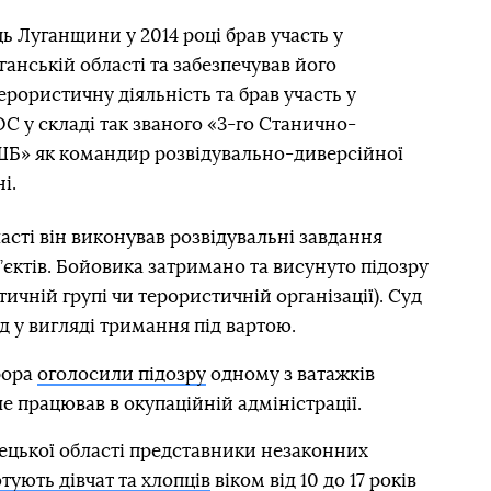
ь Луганщини у 2014 році брав участь у
анській області та забезпечував його
рористичну діяльність та брав участь у
 у складі так званого «3-го Станично-
ШБ» як командир розвідувально-диверсійної
і.
асті він виконував розвідувальні завдання
’єктів. Бойовика затримано та висунуто підозру
истичній групі чи терористичній організації). Суд
д у вигляді тримання під вартою.
рора
оголосили підозру
одному з ватажків
е працював в окупаційній адміністрації.
ецької області представники незаконних
отують дівчат та хлопців
віком від 10 до 17 років