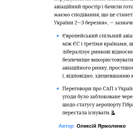
авіаційний простір і бачили гот
маємо сподівання, що це станет
України 2—3 березня», — зазначи
Європейський спільний авіа
між ЄС і третіми країнами, 
лібералізує ринкові відносин
безпечніше використовувати 
авіаційного ринку, простішо
і, відповідно, здешевшанню к
Переговори про САП з Україн
угоди було заблоковане чере
щодо статусу аеропорту Гібр
перестала існувати.
Автор:
Олексій Ярмоленко