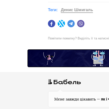
Теги:
Денис Шмигаль
Facebook
Twitter
Telegram
Viber
Помітили помилку? Виділіть її та натисн
як і
Мене завжди цікавить —