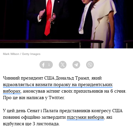
Mark Wilson / Getty Images
1
Facebook
Twitter
Telegram
Viber
Чинний президент США Дональд Трамп, який
відмовляється визнати поразку на президентських
виборах
, анонсував мітинг своїх прихильників на 6 січня.
Про це він написав у Twitter.
У цей день Сенат і Палата представників конгресу США
повинні офіційно затвердити
підсумки виборів
, які
відбулися ще 3 листопада.