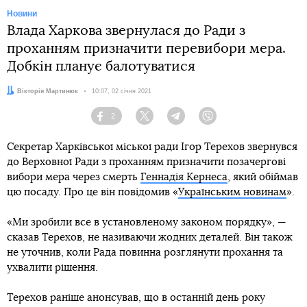
Новини
Влада Харкова звернулася до Ради з
проханням призначити перевибори мера.
Добкін планує балотуватися
Автор:
Вікторія Мартинюк
Дата:
10:07, 02 січня 2021
2
Facebook
Twitter
Telegram
Viber
Секретар Харківської міської ради Ігор Терехов звернувся
до Верховної Ради з проханням призначити позачергові
вибори мера через смерть
Геннадія Кернеса
, який обіймав
цю посаду. Про це він повідомив «
Українським новинам
».
«Ми зробили все в установленому законом порядку», —
сказав Терехов, не називаючи жодних деталей. Він також
не уточнив, коли Рада повинна розглянути прохання та
ухвалити рішення.
Терехов раніше анонсував, що в останній день року