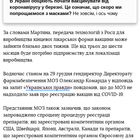
В Україні обіцяють почати вакцинувати від
коронавірусу у березні. Це означає, що скоро ми
попрощаємося з масками?
Не зовсім, і ось чому
За словами Мартина, передача технологій з Росії для
виробництва кінцевої лікарської форми вакцини може
зайняти близько двох тижнів. Ще від трьох до шести
місяців буде потрібно підприємству для локалізації
виробництва.
Водночас станом на 29 грудня гендиректор Директорату
фармзабезпечення МОЗ Олександр Комаріда у відповідь
на запит «
Української правди
» повідомив, що до МОЗ не
надходило заяв про реєстрацію вакцин від COVID-19.
Представник МОЗ також зазначив, що законом
запроваджено спрощену процедуру реєстрації
препаратів, які зареєстровані компетентним органом
США, Швейцарії, Японії, Австралії, Канади та препаратів,
що зареєстровані компетентним органом Євросоюзу для