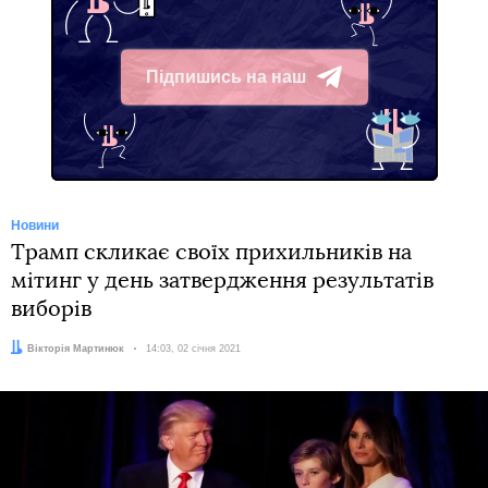
Підпишись на наш
Telegram
Новини
Трамп скликає своїх прихильників на
мітинг у день затвердження результатів
виборів
Автор:
Вікторія Мартинюк
Дата:
14:03, 02 січня 2021