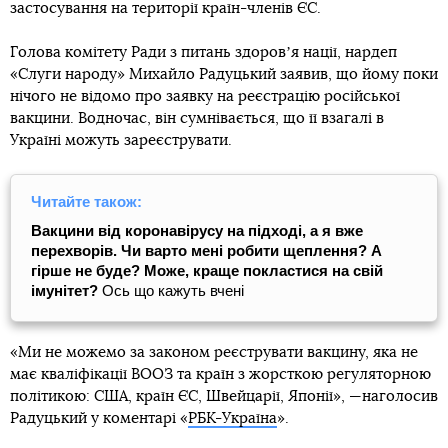
застосування на території країн-членів ЄС.
Голова комітету Ради з питань здоровʼя нації, нардеп
«Слуги народу» Михайло Радуцький заявив, що йому поки
нічого не відомо про заявку на реєстрацію російської
вакцини. Водночас, він сумнівається, що її взагалі в
Україні можуть зареєструвати.
Читайте також:
Вакцини від коронавірусу на підході, а я вже
перехворів. Чи варто мені робити щеплення? А
гірше не буде? Може, краще покластися на свій
імунітет?
Ось що кажуть вчені
«Ми не можемо за законом реєструвати вакцину, яка не
має кваліфікації ВООЗ та країн з жорсткою регуляторною
політикою: США, країн ЄС, Швейцарії, Японії», —наголосив
Радуцький у коментарі «
РБК-Україна
».