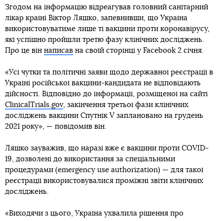
Згодом на інформацію відреагував головний санітарний
лікар країні Віктор Ляшко, запевнивши, що Україна
використовуватиме лише ті вакцини проти коронавірусу,
які успішно пройшли третю фазу клінічних досліджень.
Про це він
написав
на своїй сторінці у Facebook 2 січня.
«Усі чутки та політичні заяви щодо державної реєстрації в
Україні російської вакцини-кандидата не відповідають
дійсності. Відповідно до інформації, розміщеної на сайті
ClinicalTrials.gov
, закінчення третьої фази клінічних
досліджень вакцини Спутнік V заплановано на грудень
2021 року», — повідомив він.
Ляшко зауважив, що наразі вже є вакцини проти COVID-
19, дозволені до використання за спеціальними
процедурами (emergency use authorization) — для такої
реєстрації використовувалися проміжні звіти клінічних
досліджень.
«Виходячи з цього, Україна ухвалила рішення про