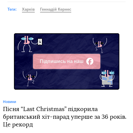
Теги:
Харків
Геннадій Кернес
Підпишись на наш
Facebook
Новини
Пісня “Last Christmas” підкорила
британський хіт-парад уперше за 36 років.
Це рекорд