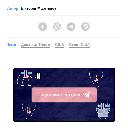
Автор:
Вікторія Мартинюк
Facebook
Twitter
Telegram
Viber
Теги:
Дональд Трамп
США
Сенат США
Підпишись на наш
Telegram