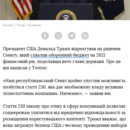
Donald J. Trump / Facebook
Facebook
Twitter
Telegram
Viber
Президент США Дональд Трамп відреагував на рішення
Сенату, який
схвалив оборонний бюджет
на 2021
фінансовий рік, подолавши вето глави держави. Про це
він написав у Twitter.
«Наш республіканський Сенат щойно упустив можливість
позбутися статті 230, яка дає необмежену владу великим
технологічним компаніям. Нікчемно», — заявив він.
Стаття 230 закону про етику в сфері комунікацій дозволяє
соцмережам ухилятися від юридичної відповідальності за
розміщення користувацького контенту. Трамп вважає, що
вона загрожує безпеці США і чесному проведенню виборів