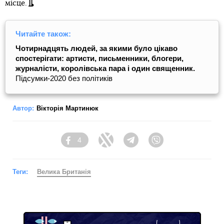
місце.
Читайте також:
Чотирнадцять людей, за якими було цікаво
спостерігати: артисти, письменники, блогери,
журналісти, королівська пара і один священник.
Підсумки-2020 без політиків
Автор:
Вікторія Мартинюк
4
Facebook
Twitter
Telegram
Viber
Теги:
Велика Британія