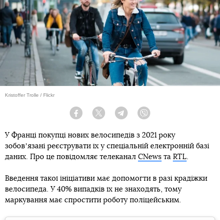
Kristoffer Trolle / Flickr
Facebook
Twitter
Telegram
Viber
У Франці покупці нових велосипедів з 2021 року
зобовʼязані реєструвати їх у спеціальній електронній базі
даних. Про це повідомляє телеканал
CNews
та
RTL
.
Введення такої ініціативи має допомогти в разі крадіжки
велосипеда. У 40% випадків їх не знаходять, тому
маркування має спростити роботу поліцейським.