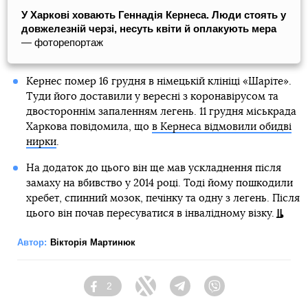
У Харкові ховають Геннадія Кернеса. Люди стоять у
довжелезній черзі, несуть квіти й оплакують мера
— фоторепортаж
Кернес помер 16 грудня в німецькій клініці «Шаріте».
Туди його доставили у вересні з коронавірусом та
двостороннім запаленням легень. 11 грудня міськрада
Харкова повідомила, що
в Кернеса відмовили обидві
нирки
.
На додаток до цього він ще мав ускладнення після
замаху на вбивство у 2014 році. Тоді йому пошкодили
хребет, спинний мозок, печінку та одну з легень. Після
цього він почав пересуватися в інвалідному візку.
Автор:
Вікторія Мартинюк
2
Facebook
Twitter
Telegram
Viber