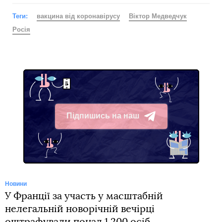
Теги:
вакцина від коронавірусу
Віктор Медведчук
Росія
Підпишись на наш
Telegram
Новини
У Франції за участь у масштабній
нелегальній новорічній вечірці
оштрафували понад 1 200 осіб