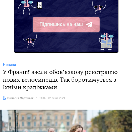
Підпишись на наш
Telegram
Новини
У Франції ввели обовʼязкову реєстрацію
нових велосипедів. Так боротимуться з
їхніми крадіжками
Автор:
Вікторія Мартинюк
Дата:
16:02, 02 січня 2021