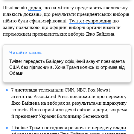
Пізніше він
додав
, що на мітингу представить «величезну
кількість доказів», що результати президентських виборів
нібито були сфальсифіковані.
Twitter супроводив
цю
заяву позначкою, що офіційні виборчі органи визнали
переможцем президентських виборів Джо Байдена.
Читайте також:
Twitter передасть Байдену офіційний акаунт президента
США без підписників. Хоча Трамп колись їх отримав від
Обами
7 листопада телеканали CNN, NBC, Fox News і
агентство Associated Press повідомили про перемогу
Джо Байдена на виборах за результатами підрахунку
голосів. Його привітали деякі світові лідери, зокрема
й президент України
Володимир Зеленський
.
Пізніше Трамп погодився розпочати передачу влади