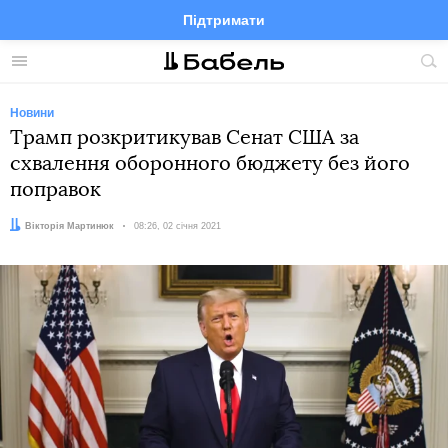
Підтримати
Facebook
Telegram
Twitter
Instagram
Меню
По
по
сай
Новини
Трамп розкритикував Сенат США за
схвалення оборонного бюджету без його
поправок
Автор:
Вікторія Мартинюк
Дата:
08:26, 02 січня 2021