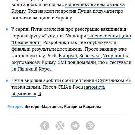
вони зробили це під час
відпочинку в анексованому
Криму
. Тоді нардеп попросив Путіна подумати про
поставки вакцини в Україну.
У серпні Путін оголосив про реєстрацію вакцини від
коронавірусу «Супутник V» попри
занепокоєння щодо
її безпечності
. Розробники так і не опублікували
фінальні результати досліджень. Проте вакцину вже
застосовують у Росії,
Білорусі
,
Венесуелі
,
Угорщині
та
окупованому Криму
. ЗМІ повідомляли, що її тестували
і в Північній Кореї.
Путін вирішив зробити собі щеплення «Супутником V»
тільки днями. Посол США в Росії
натомість
відмовився
.
Автори:
Вікторія Мартинюк
,
Катерина Кадакова
Facebook
Twitter
Telegram
Viber