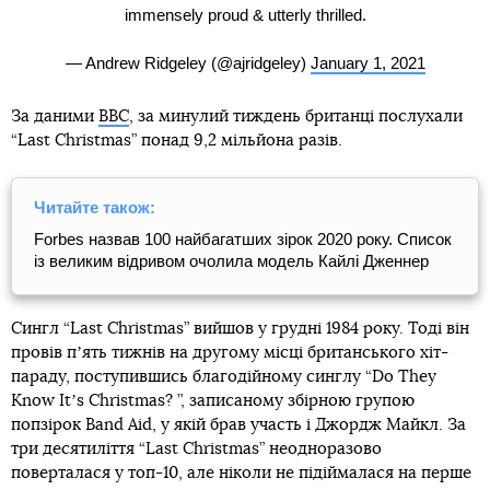
immensely proud & utterly thrilled.
— Andrew Ridgeley (@ajridgeley)
January 1, 2021
За даними
BBC
, за минулий тиждень британці послухали
“Last Christmas” понад 9,2 мільйона разів.
Читайте також:
Forbes назвав 100 найбагатших зірок 2020 року. Список
із великим відривом очолила модель Кайлі Дженнер
Сингл “Last Christmas” вийшов у грудні 1984 року. Тоді він
провів пʼять тижнів на другому місці британського хіт-
параду, поступившись благодійному синглу “Do They
Know Itʼs Christmas? ”, записаному збірною групою
попзірок Band Aid, у якій брав участь і Джордж Майкл. За
три десятиліття “Last Christmas” неодноразово
поверталася у топ-10, але ніколи не підіймалася на перше