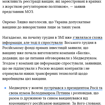
можливість реєстрації вакцин, які зареєстровані в країнах
з жорсткою регуляторною політикою», — заявив
представник МОЗ.
Окремо Ляшко наголосив, що Україна допускатиме
вакцини до використання лише за таких умов.
Нагадаємо, на початку грудня в ЗМІ вже
зʼявлялася схожа
інформація, але тоді її спростували
. Восьмого грудня в
Російському фонді прямих інвестицій заявили, що
вакцину вже почала виготовляти компанія «Біолік»,
додавши, що це питання обговорювали з Медведчуком.
Згодом у компанії цю інформацію спростували, заявивши,
що не підписували з Росією жодних контрактів і не
отримували ніяких трансферних технологій щодо
виробництва цієї вакцини.
Медведчук у жовтні
зустрічався з президентом Росії та
своїм кумом Володимиром Путіним
і розповідав, що
разом із дружиною та сином вакцинувався від
коронавірусу російською вакциною. За його словами,