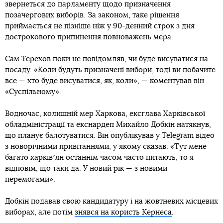
звернеться до парламенту щодо призначення
позачергових виборів. За законом, таке рішення
приймається не пізніше ніж у 90-денний строк з дня
дострокового припинення повноважень мера.
Сам Терехов поки не повідомляв, чи буде висуватися на
посаду. «Коли будуть призначені вибори, тоді ви побачите
все — хто буде висуватися, як, коли», — коментував він
«Суспільному».
Водночас, колишній мер Харкова, ексглава Харківської
обладміністрації та екснардеп Михайло Добкін натякнув,
що планує балотуватися. Він опублікував у Telegram відео
з новорічними привітаннями, у якому сказав: «Тут мене
багато харківʼян останнім часом часто питають, то я
відповім, що таки да. У новий рік — з новими
перемогами».
Добкін подавав свою кандидатуру і на жовтневих місцевих
виборах, але потім
знявся на користь Кернеса
.