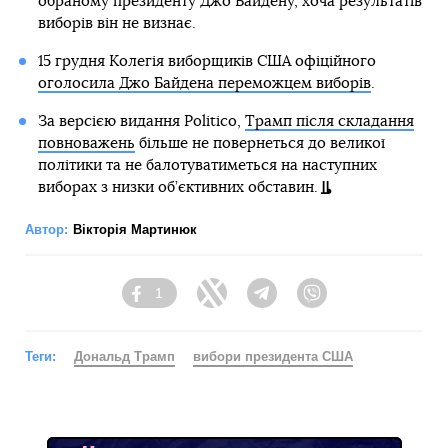
обраному президенту Джо Байдену, хоча результатів
виборів він не визнає.
15 грудня Колегія виборщиків США офіційного
оголосила Джо Байдена переможцем виборів
.
За версією видання Politico,
Трамп після складання
повноважень
більше не повернеться до великої
політики та не балотуватиметься на наступних
виборах з низки об’єктивних обставин.
Автор:
Вікторія Мартинюк
1
Facebook
Twitter
Telegram
Viber
Теги:
Дональд Трамп
вибори президента США