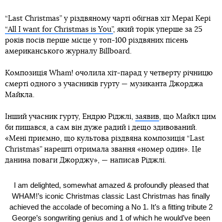
“Last Christmas” у різдвяному чарті обігнав хіт Мераї Кері
“All I want for Christmas is You”
, який торік уперше за 25
років посів перше місце у топ-100 різдвяних пісень
американського журналу Billboard.
Композиція Wham! очолила хіт-парад у четверту річницю
смерті одного з учасників гурту — музиканта Джорджа
Майкла.
Інший учасник гурту, Ендрю Ріджлі,
заявив
, що Майкл цим
би пишався, а сам він дуже радий і дещо здивований.
«Мені приємно, що культова різдвяна композиція “Last
Christmas” нарешті отримала звання «номер один». Це
данина поваги Джорджу», — написав Ріджлі.
I am delighted, somewhat amazed & profoundly pleased that
WHAM!’s iconic Christmas classic Last Christmas has finally
achieved the accolade of becoming a No 1. It’s a fitting tribute 2
George’s songwriting genius and 1 of which he would’ve been