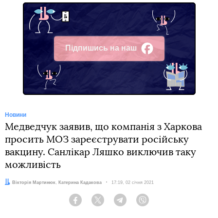
Підпишись на наш
Facebook
Новини
Медведчук заявив, що компанія з Харкова
просить МОЗ зареєструвати російську
вакцину. Санлікар Ляшко виключив таку
можливість
Автори:
Вікторія Мартинюк
,
Катерина Кадакова
Дата:
17:19, 02 січня 2021
Facebook
Twitter
Telegram
Viber