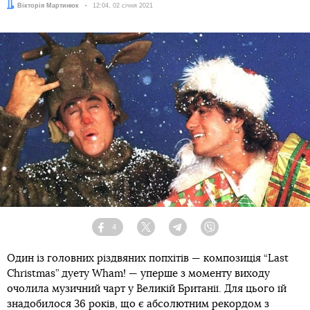
Автор:
Вікторія Мартинюк
Дата:
12:04, 02 січня 2021
4
Facebook
Twitter
Telegram
Viber
Один із головних різдвяних попхітів — композиція “Last
Christmas” дуету Wham! — уперше з моменту виходу
очолила музичний чарт у Великій Британії. Для цього їй
знадобилося 36 років, що є абсолютним рекордом з