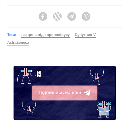
Facebook
Twitter
Telegram
Viber
Теги:
вакцина від коронавірусу
Супутник V
AstraZeneca
Підпишись на наш
Telegram