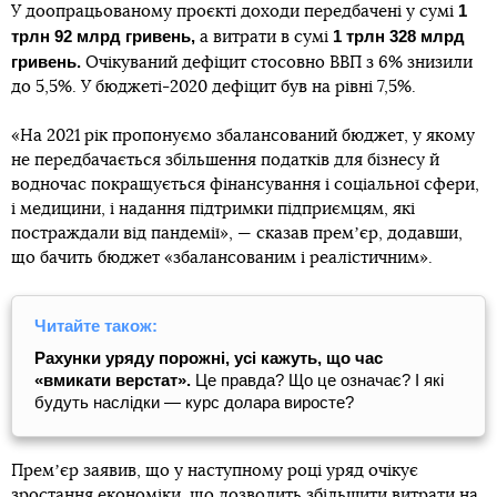
1
У доопрацьованому проєкті доходи передбачені у сумі
трлн 92 млрд гривень,
1 трлн 328 млрд
а витрати в сумі
гривень.
Очікуваний дефіцит стосовно ВВП з 6% знизили
до 5,5%. У бюджеті-2020 дефіцит був на рівні 7,5%.
«На 2021 рік пропонуємо збалансований бюджет, у якому
не передбачається збільшення податків для бізнесу й
водночас покращується фінансування і соціальної сфери,
і медицини, і надання підтримки підприємцям, які
постраждали від пандемії», — сказав премʼєр, додавши,
що бачить бюджет «збалансованим і реалістичним».
Читайте також:
Рахунки уряду порожні, усі кажуть, що час
«вмикати верстат».
Це правда? Що це означає? І які
будуть наслідки — курс долара виросте?
Премʼєр заявив, що у наступному році уряд очікує
зростання економіки, що дозволить збільшити витрати на