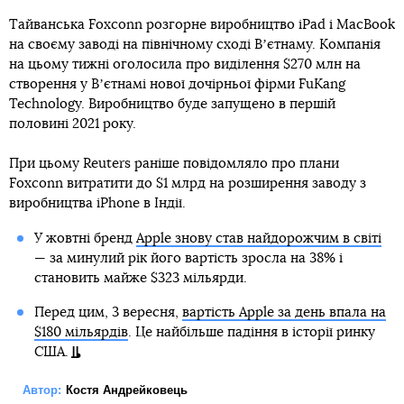
Тайванська Foxconn розгорне виробництво iPad і MacBook
на своєму заводі на північному сході Вʼєтнаму. Компанія
на цьому тижні оголосила про виділення $270 млн на
створення у Вʼєтнамі нової дочірньої фірми FuKang
Technology. Виробництво буде запущено в першій
половині 2021 року.
При цьому Reuters раніше повідомляло про плани
Foxconn витратити до $1 млрд на розширення заводу з
виробництва iPhone в Індії.
У жовтні бренд
Apple знову став найдорожчим в світі
— за минулий рік його вартість зросла на 38% і
становить майже $323 мільярди.
Перед цим, 3 вересня,
вартість Apple за день впала на
$180 мільярдів
. Це найбільше падіння в історії ринку
США.
Автор:
Костя Андрейковець