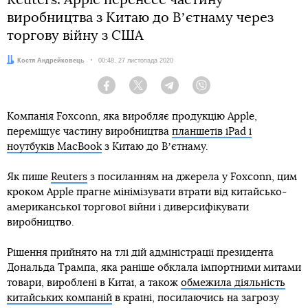
виробництва з Китаю до Вʼєтнаму через
торгову війну з США
Автор:
Костя Андрейковець
Дата:
00:48, 27 листопада 2020
Facebook
Twitter
Telegram
Viber
Компанія Foxconn, яка виробляє продукцію Apple,
переміщує частину виробництва
планшетів iPad і
ноутбуків MacBook
з Китаю до Вʼєтнаму.
Як пише
Reuters
з посиланням на джерела у Foxconn, цим
кроком Apple прагне мінімізувати втрати від китайсько-
американської торгової війни і диверсифікувати
виробництво.
Рішення прийнято на тлі дій адміністрації президента
Дональда Трампа, яка раніше обклала імпортними митами
товари, вироблені в Китаї, а також
обмежила діяльність
китайських компаній
в країні, посилаючись на загрозу