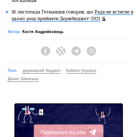
посадовців.
16 листопада Гетманцев говорив, що
Рада не встигне в
цьому році прийняти Держбюджет-2021
.
Автор:
Костя Андрейковець
Facebook
Twitter
Telegram
Viber
Теги:
державний бюджет
Кабмін України
Денис Шмигаль
Підпишись на наш
Telegram