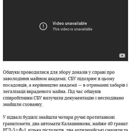
Обшуки проводилися для збору доказів у справі про
заволодіння майном академії. СБУ підозрює в цьому
посадовців, а керівництво академії — в отриманні хабарів і
легалізації вкраденого майна. Під час обшуків
співробітники СБУ вилучили документацію і несподівано
знайшли схованку.
У підвалі будівлі знайшли чотири ручні протитанкові
гранатомети, два автомати Калашникова, майже 40 гранат
РГД-5 і Ф-1, кілька пістолетів, два артилерійські снаряди та