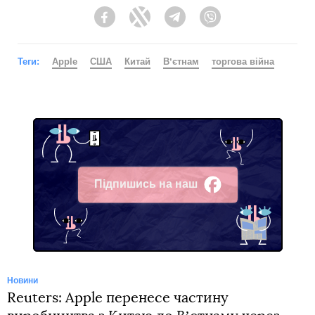
Facebook
Twitter
Telegram
Viber
Теги:
Apple
США
Китай
Вʼєтнам
торгова війна
Підпишись на наш
Facebook
Новини
Reuters: Apple перенесе частину