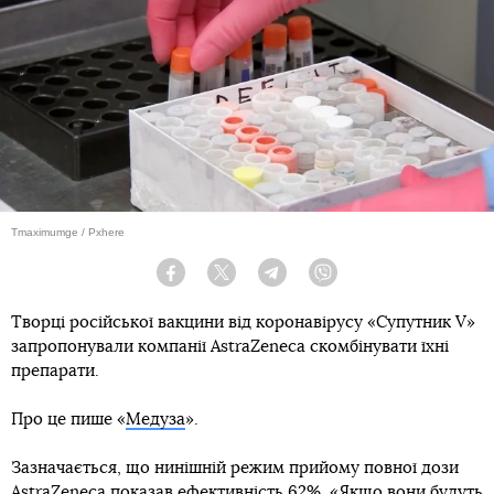
Tmaximumge / Pxhere
Facebook
Twitter
Telegram
Viber
Творці російської вакцини від коронавірусу «Супутник V»
запропонували компанії AstraZeneca скомбінувати їхні
препарати.
Про це пише «
Медуза
».
Зазначається, що нинішній режим прийому повної дози
AstraZeneca показав ефективність 62%. «Якщо вони будуть