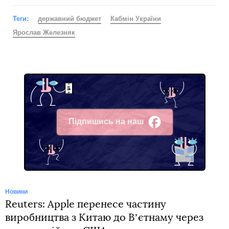
Теги:
державний бюджет
Кабмін України
Ярослав Железняк
Підпишись на наш
Facebook
Новини
Reuters: Apple перенесе частину
виробництва з Китаю до Вʼєтнаму через