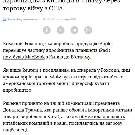
виробництва з Китаю до Вʼєтнаму через
торгову війну з США
Автор:
Костя Андрейковець
Дата:
00:48, 27 листопада 2020
Facebook
Twitter
Telegram
Viber
Компанія Foxconn, яка виробляє продукцію Apple,
переміщує частину виробництва
планшетів iPad і
ноутбуків MacBook
з Китаю до Вʼєтнаму.
Як пише
Reuters
з посиланням на джерела у Foxconn, цим
кроком Apple прагне мінімізувати втрати від китайсько-
американської торгової війни і диверсифікувати
виробництво.
Рішення прийнято на тлі дій адміністрації президента
Дональда Трампа, яка раніше обклала імпортними митами
товари, вироблені в Китаї, а також
обмежила діяльність
китайських компаній
в країні, посилаючись на загрозу
нацбезпеці.