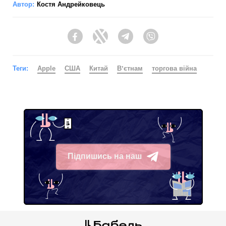
Автор:
Костя Андрейковець
Facebook
Twitter
Telegram
Viber
Теги:
Apple
США
Китай
Вʼєтнам
торгова війна
Підпишись на наш
Telegram