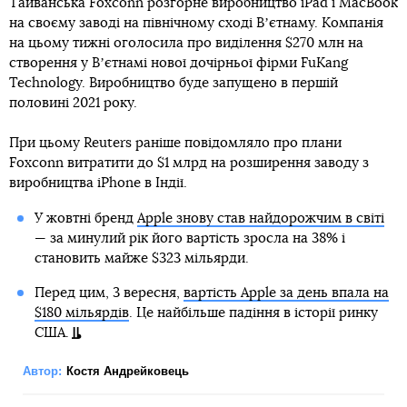
Тайванська Foxconn розгорне виробництво iPad і MacBook
на своєму заводі на північному сході Вʼєтнаму. Компанія
на цьому тижні оголосила про виділення $270 млн на
створення у Вʼєтнамі нової дочірньої фірми FuKang
Technology. Виробництво буде запущено в першій
половині 2021 року.
При цьому Reuters раніше повідомляло про плани
Foxconn витратити до $1 млрд на розширення заводу з
виробництва iPhone в Індії.
У жовтні бренд
Apple знову став найдорожчим в світі
— за минулий рік його вартість зросла на 38% і
становить майже $323 мільярди.
Перед цим, 3 вересня,
вартість Apple за день впала на
$180 мільярдів
. Це найбільше падіння в історії ринку
США.
Автор:
Костя Андрейковець