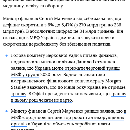
медицину, освіту та оборону.
Міністр фінансів Сергій Марченко від себе зазначив, що
дефіцит скоротили з 6% до 5,47% (з 270 млрд грн до 236
млрд грн). В абсолютних цифрах це 34 млрд гривень. Він
сказав, що з МВФ Україна домовилася шукати шляхи
скорочення держбюджету без збільшення податків.
Голова комітету Верховної Ради з питань фінансів,
податкової та митної політики Данило Гетманцев
заявив, що
Україна може отримати черговий транш
МВФ у грудні
2020 року. Водночас аналітики
американського фінансового конгломерату Morgan
Stanley вважають, що до кінця року країна
не отримає
траншу
. В Офісі президента також заявили, що
траншу
в цьому році чекати не варто
.
Міністр фінансів Сергій Марченко раніше заявив, що
в
МВФ є додаткові питання до роботи антикорупційних
органів
в Україні та обмежень заробітної плати