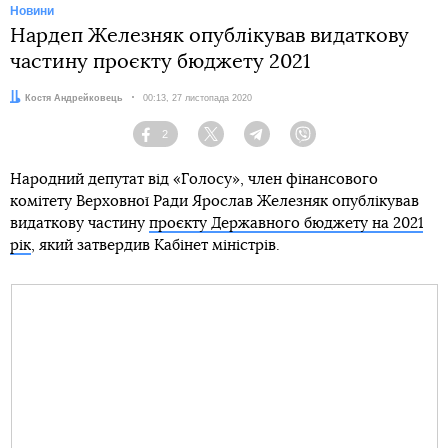
Новини
Нардеп Железняк опублікував видаткову
частину проєкту бюджету 2021
Автор:
Костя Андрейковець
Дата:
00:13, 27 листопада 2020
2
Facebook
Twitter
Telegram
Viber
Народний депутат від «Голосу», член фінансового
комітету Верховної Ради Ярослав Железняк опублікував
видаткову частину
проєкту Державного бюджету на 2021
рік
, який затвердив Кабінет міністрів.