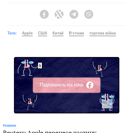
Facebook
Twitter
Telegram
Viber
Теги:
Apple
США
Китай
Вʼєтнам
торгова війна
Підпишись на наш
Facebook
Новини
Reuters: Apple перенесе частину