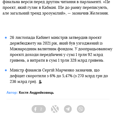
фінальна версія перед другим читання в парламенті. «Це
проєкт, який гуляє в Кабміні. Ще до ранку переписують,
але загальний тренд зрозумілий», — зазначив Железняк.
26 листопада Кабінет міністрів затвердив проєкт
держбюджету на 2021 рік, який був узгоджений із
Міжнародним валютним фондом. У доопрацьованому
проєкті доходи передбачені у сумі 1 трлн 92 млрд
гривень, а витрати в сумі 1 трлн 328 млрд гривень.
Міністр фінансів Сергій Марченко зазначив, що
дефіцит скоротили з 6% до 5,47% (з 270 млрд грн до
236 млрд грн).
Автор:
Костя Андрейковець
2
Facebook
Twitter
Telegram
Viber