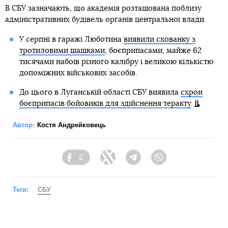
В СБУ зазначають, що академія розташована поблизу
адміністративних будівель органів центральної влади.
У серпні в гаражі Люботина
виявили схованку з
тротиловими шашками
, боєприпасами, майже 62
тисячами набоїв різного калібру і великою кількістю
допоміжних військових засобів.
До цього в Луганській області СБУ виявила
схрон
боєприпасів бойовиків для здійснення теракту
.
Автор:
Костя Андрейковець
2
Facebook
Twitter
Telegram
Viber
Теги:
СБУ