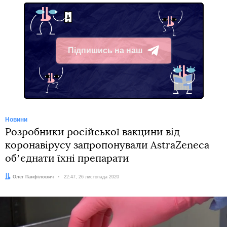
Підпишись на наш
Telegram
Новини
Розробники російської вакцини від
коронавірусу запропонували AstraZeneca
обʼєднати їхні препарати
Автор:
Олег Панфілович
Дата:
22:47, 26 листопада 2020