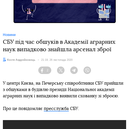
Новини
СБУ під час обшуків в Академії аграрних
наук випадково знайшла арсенал зброї
Автор:
Костя Андрейковець
Дата:
21:19, 26 листопада 2020
2
Facebook
Twitter
Telegram
Viber
У центрі Києва, на Печерську співробітники СБУ прийшли
з обшуками в будівлю президії Національної академії
аграрних наук і випадково виявили схованку зі зброєю.
Про це повідомляє
пресслужба
СБУ.