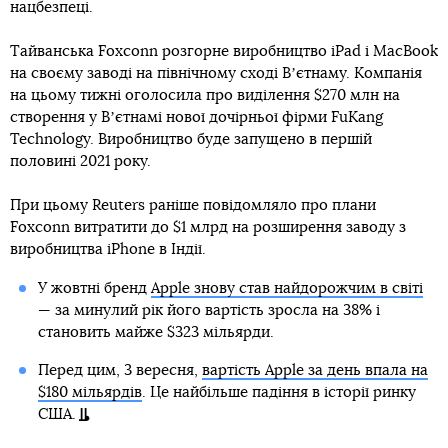
нацбезпеці.
Тайванська Foxconn розгорне виробництво iPad і MacBook
на своєму заводі на північному сході Вʼєтнаму. Компанія
на цьому тижні оголосила про виділення $270 млн на
створення у Вʼєтнамі нової дочірньої фірми FuKang
Technology. Виробництво буде запущено в першій
половині 2021 року.
При цьому Reuters раніше повідомляло про плани
Foxconn витратити до $1 млрд на розширення заводу з
виробництва iPhone в Індії.
У жовтні бренд
Apple знову став найдорожчим в світі
— за минулий рік його вартість зросла на 38% і
становить майже $323 мільярди.
Перед цим, 3 вересня,
вартість Apple за день впала на
$180 мільярдів
. Це найбільше падіння в історії ринку
США.