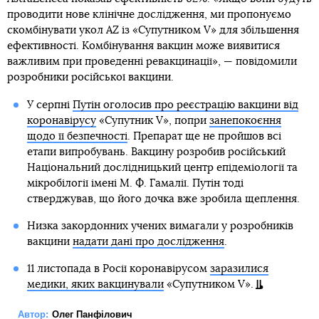
проводити нове клінічне дослідження, ми пропонуємо
скомбінувати укол AZ із «Супутником V» для збільшення
ефективності. Комбінування вакцин може виявитися
важливим при проведенні ревакцинації», — повідомили
розробники російської вакцини.
У серпні
Путін оголосив про реєстрацію вакцини від
коронавірусу
«Супутник V», попри
занепокоєння
щодо її безпечності
. Препарат ще не пройшов всі
етапи випробувань. Вакцину розробив російський
Національний дослідницький центр епідеміології та
мікробілогії імені М. Ф. Гамалії. Путін тоді
стверджував, що його дочка вже зробила щеплення.
Низка закордонних учених вимагали у розробників
вакцини
надати дані про дослідження
.
11 листопада в Росії коронавірусом
заразилися
медики, яких вакцинували
«Супутником V».
Автор:
Олег Панфілович