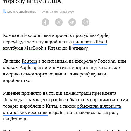
торгову війну з США
Автор:
Костя Андрейковець
Дата:
00:48, 27 листопада 2020
Facebook
Twitter
Telegram
Viber
Компанія Foxconn, яка виробляє продукцію Apple,
переміщує частину виробництва
планшетів iPad і
ноутбуків MacBook
з Китаю до Вʼєтнаму.
Як пише
Reuters
з посиланням на джерела у Foxconn, цим
кроком Apple прагне мінімізувати втрати від китайсько-
американської торгової війни і диверсифікувати
виробництво.
Рішення прийнято на тлі дій адміністрації президента
Дональда Трампа, яка раніше обклала імпортними митами
товари, вироблені в Китаї, а також
обмежила діяльність
китайських компаній
в країні, посилаючись на загрозу
нацбезпеці.