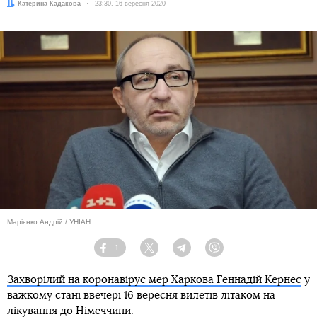
Автор:
Катерина Кадакова
Дата:
23:30, 16 вересня 2020
Марієнко Андрій / УНІАН
1
Facebook
Twitter
Telegram
Viber
Захворілий на коронавірус мер Харкова Геннадій Кернес
у
важкому стані ввечері 16 вересня вилетів літаком на
лікування до Німеччини.