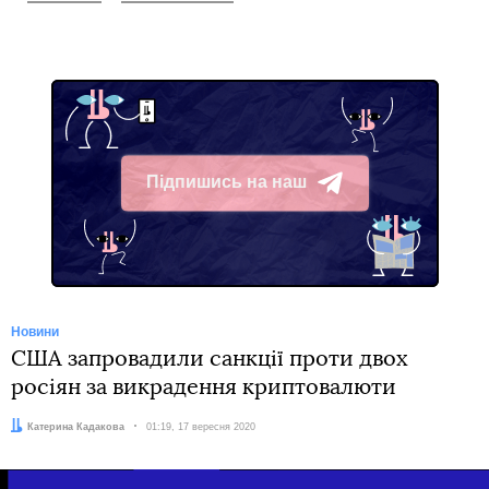
Підпишись на наш
Telegram
Новини
США запровадили санкції проти двох
росіян за викрадення криптовалюти
Автор:
Катерина Кадакова
Дата:
01:19, 17 вересня 2020