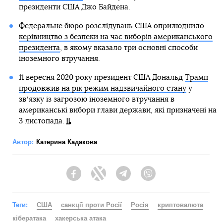
президенти США Джо Байдена.
Федеральне бюро розслідувань США оприлюднило
керівництво з безпеки на час виборів американського
президента
, в якому вказало три основні способи
іноземного втручання.
11 вересня 2020 року президент США Дональд
Трамп
продовжив на рік режим надзвичайного стану
у
звʼязку із загрозою іноземного втручання в
американські вибори глави держави, які призначені на
3 листопада.
Автор:
Катерина Кадакова
Facebook
Twitter
Telegram
Viber
Теги:
США
санкції проти Росії
Росія
криптовалюта
кібератака
хакерська атака