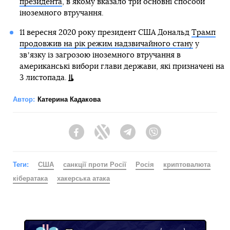
президента
, в якому вказало три основні способи
іноземного втручання.
11 вересня 2020 року президент США Дональд
Трамп
продовжив на рік режим надзвичайного стану
у
звʼязку із загрозою іноземного втручання в
американські вибори глави держави, які призначені на
3 листопада.
Автор:
Катерина Кадакова
Facebook
Twitter
Telegram
Viber
Теги:
США
санкції проти Росії
Росія
криптовалюта
кібератака
хакерська атака