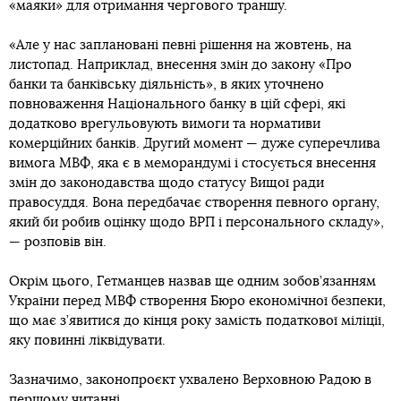
«маяки» для отримання чергового траншу.
«Але у нас заплановані певні рішення на жовтень, на
листопад. Наприклад, внесення змін до закону «Про
банки та банківську діяльність», в яких уточнено
повноваження Національного банку в цій сфері, які
додатково врегульовують вимоги та нормативи
комерційних банків. Другий момент — дуже суперечлива
вимога МВФ, яка є в меморандумі і стосується внесення
змін до законодавства щодо статусу Вищої ради
правосуддя. Вона передбачає створення певного органу,
який би робив оцінку щодо ВРП і персонального складу»,
— розповів він.
Окрім цього, Гетманцев назвав ще одним зобов’язанням
України перед МВФ створення Бюро економічної безпеки,
що має з’явитися до кінця року замість податкової міліції,
яку повинні ліквідувати.
Зазначимо, законопроєкт ухвалено Верховною Радою в
першому читанні.