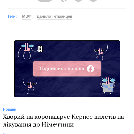
Facebook
Twitter
Telegram
Viber
Теги:
МВФ
Данило Гетманцев
Підпишись на наш
Facebook
Новини
Хворий на коронавірус Кернес вилетів на
лікування до Німеччини