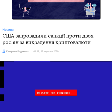
Новини
США запровадили санкції проти двох
росіян за викрадення криптовалюти
Автор:
Катерина Кадакова
Дата:
01:19, 17 вересня 2020