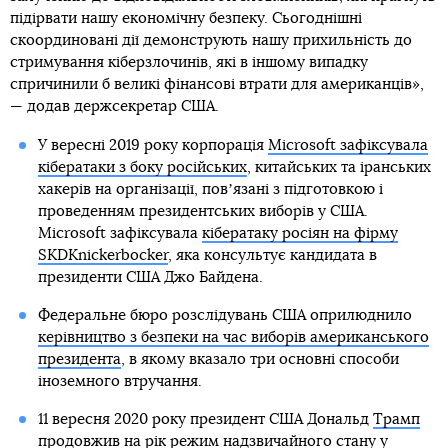
підірвати нашу економічну безпеку. Сьогоднішні
скоординовані дії демонструють нашу прихильність до
стримування кіберзлочинів, які в іншому випадку
спричинили б великі фінансові втрати для американців»,
— додав держсекретар США.
У вересні 2019 року корпорація
Microsoft зафіксувала
кібератаки з боку російських
, китайських та іранських
хакерів на організації, повʼязані з підготовкою і
проведенням президентських виборів у США.
Microsoft зафіксувала
кібератаку росіян на фірму
SKDKnickerbocker
, яка консультує кандидата в
президенти США Джо Байдена.
Федеральне бюро розслідувань США оприлюднило
керівництво з безпеки на час виборів американського
президента
, в якому вказало три основні способи
іноземного втручання.
11 вересня 2020 року президент США Дональд
Трамп
продовжив на рік режим надзвичайного стану
у