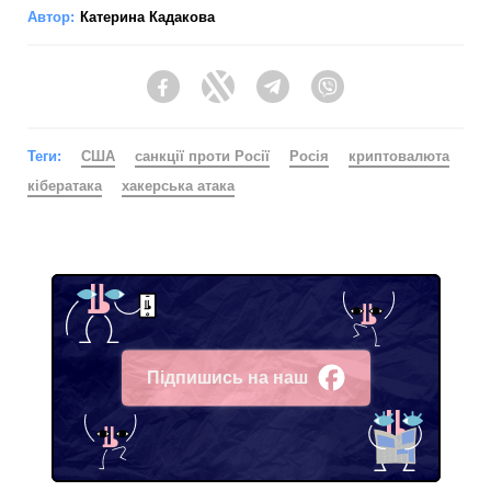
Автор:
Катерина Кадакова
Facebook
Twitter
Telegram
Viber
Теги:
США
санкції проти Росії
Росія
криптовалюта
кібератака
хакерська атака
Підпишись на наш
Facebook