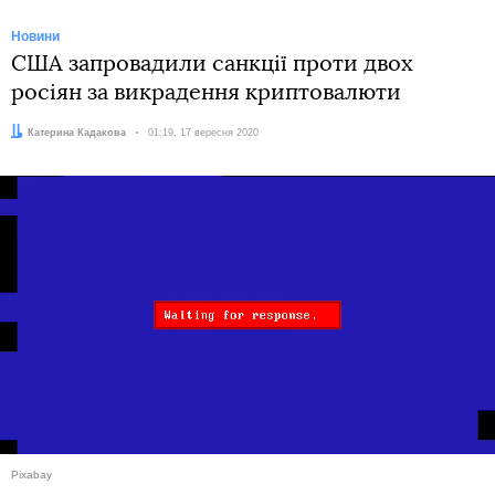
Новини
США запровадили санкції проти двох
росіян за викрадення криптовалюти
Автор:
Катерина Кадакова
Дата:
01:19, 17 вересня 2020
Pixabay