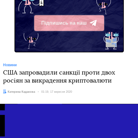
Підпишись на наш
Telegram
Новини
США запровадили санкції проти двох
росіян за викрадення криптовалюти
Автор:
Катерина Кадакова
Дата:
01:19, 17 вересня 2020