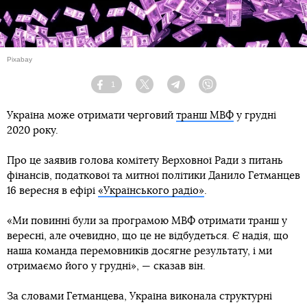
Pixabay
1
Facebook
Twitter
Telegram
Viber
Україна може отримати черговий
транш МВФ
у грудні
2020 року.
Про це заявив голова комітету Верховної Ради з питань
фінансів, податкової та митної політики Данило Гетманцев
16 вересня в ефірі
«Українського радіо»
.
«Ми повинні були за програмою МВФ отримати транш у
вересні, але очевидно, що це не відбудеться. Є надія, що
наша команда перемовників досягне результату, і ми
отримаємо його у грудні», — сказав він.
За словами Гетманцева, Україна виконала структурні