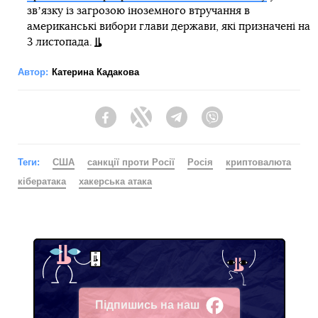
звʼязку із загрозою іноземного втручання в
американські вибори глави держави, які призначені на
3 листопада.
Автор:
Катерина Кадакова
Facebook
Twitter
Telegram
Viber
Теги:
США
санкції проти Росії
Росія
криптовалюта
кібератака
хакерська атака
Підпишись на наш
Facebook