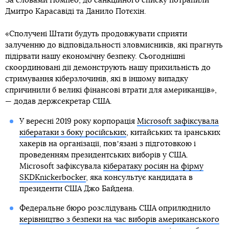
За словами Помпео, до санкційного списку потрапили
Дмитро Карасавіді та Данило Потєхін.
«Сполучені Штати будуть продовжувати сприяти
залученню до відповідальності зловмисників, які прагнуть
підірвати нашу економічну безпеку. Сьогоднішні
скоординовані дії демонструють нашу прихильність до
стримування кіберзлочинів, які в іншому випадку
спричинили б великі фінансові втрати для американців»,
— додав держсекретар США.
У вересні 2019 року корпорація
Microsoft зафіксувала
кібератаки з боку російських
, китайських та іранських
хакерів на організації, повʼязані з підготовкою і
проведенням президентських виборів у США.
Microsoft зафіксувала
кібератаку росіян на фірму
SKDKnickerbocker
, яка консультує кандидата в
президенти США Джо Байдена.
Федеральне бюро розслідувань США оприлюднило
керівництво з безпеки на час виборів американського