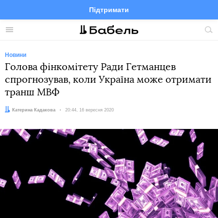
Підтримати
Facebook
Telegram
Twitter
Instagram
Меню
По
по
сай
Новини
Голова фінкомітету Ради Гетманцев
спрогнозував, коли Україна може отримати
транш МВФ
Автор:
Катерина Кадакова
Дата:
20:44, 16 вересня 2020