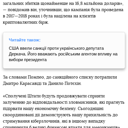
загальних збитків щонайменше на 16,8 мільйона доларів»,
— повідомив він, уточнивши, що кампанія була проведена
в 2017—2018 роках і була націлена на клієнтів
криптовалютних бірж.
Читайте також:
США ввели санкції проти українського депутата
Деркача. Його вважають російським агентом впливу на
вибори президента
За словами Помпео, до санкційного списку потрапили
Дмитро Карасавіді та Данило Потєхін.
«Сполучені Штати будуть продовжувати сприяти
залученню до відповідальності зловмисників, які прагнуть
підірвати нашу економічну безпеку. Сьогоднішні
скоординовані дії демонструють нашу прихильність до
стримування кіберзлочинів, які в іншому випадку
спричинили б великі фінансові втрати для американців»,