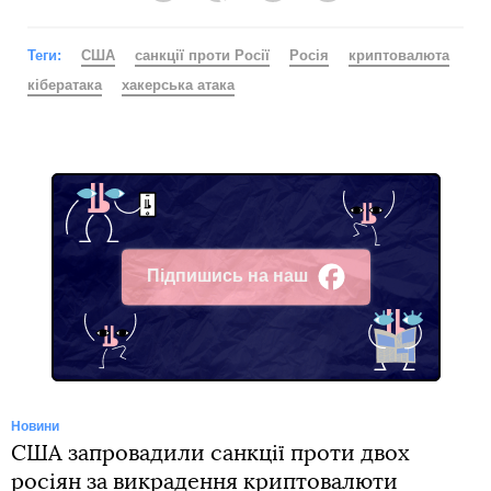
Теги:
США
санкції проти Росії
Росія
криптовалюта
кібератака
хакерська атака
Підпишись на наш
Facebook
Новини
США запровадили санкції проти двох
росіян за викрадення криптовалюти