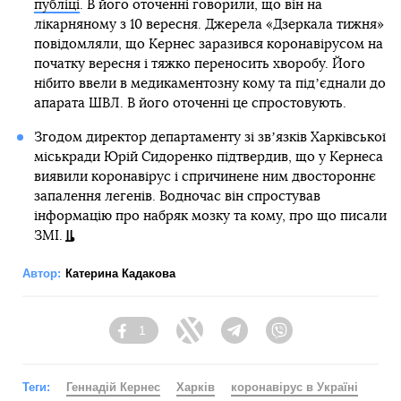
публіці
. В його оточенні говорили, що він на
лікарняному з 10 вересня. Джерела «Дзеркала тижня»
повідомляли, що Кернес заразився коронавірусом на
початку вересня і тяжко переносить хворобу. Його
нібито ввели в медикаментозну кому та підʼєднали до
апарата ШВЛ. В його оточенні це спростовують.
Згодом директор департаменту зі звʼязків Харківської
міськради Юрій Сидоренко підтвердив, що у Кернеса
виявили коронавірус і спричинене ним двостороннє
запалення легенів. Водночас він спростував
інформацію про набряк мозку та кому, про що писали
ЗМІ.
Автор:
Катерина Кадакова
1
Facebook
Twitter
Telegram
Viber
Теги:
Геннадій Кернес
Харків
коронавірус в Україні