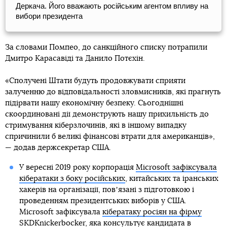
Деркача. Його вважають російським агентом впливу на
вибори президента
За словами Помпео, до санкційного списку потрапили
Дмитро Карасавіді та Данило Потєхін.
«Сполучені Штати будуть продовжувати сприяти
залученню до відповідальності зловмисників, які прагнуть
підірвати нашу економічну безпеку. Сьогоднішні
скоординовані дії демонструють нашу прихильність до
стримування кіберзлочинів, які в іншому випадку
спричинили б великі фінансові втрати для американців»,
— додав держсекретар США.
У вересні 2019 року корпорація
Microsoft зафіксувала
кібератаки з боку російських
, китайських та іранських
хакерів на організації, повʼязані з підготовкою і
проведенням президентських виборів у США.
Microsoft зафіксувала
кібератаку росіян на фірму
SKDKnickerbocker
, яка консультує кандидата в