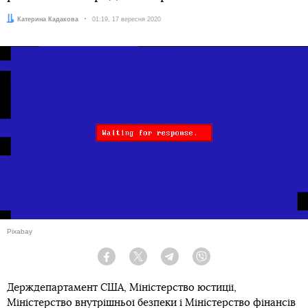
Автор:
Катерина Кадакова
Дата:
01:19, 17 вересня 2020
Pixabay
Facebook
Twitter
Telegram
Viber
Держдепартамент США, Міністерство юстиції,
Міністерство внутрішньої безпеки і Міністерство фінансів