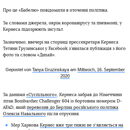
Про це «Бабелю» повідомили в оточенні політика.
За словами джерела, окрім коронавірусу та пневмонії, у
Кернеса підозрюють інсульт.
Зазначимо, ввечері на сторінці прессекретаря Кернеса
Тетяни Грузинської у Facebook з’явилася публікація з його
фото та словом «Дихай».
Gepostet von
Tanya Gruzinskaya
am
Mittwoch, 16. September
2020
За даними
«Суспільного»
, Кернеса забрав до Німеччини
літак Bombardier Challenger 604 із бортовим номером D-
AFAD, який
перевозив до Берліна російського політика
Олексія Навального
після отруєння.
Мер Харкова
Кернес вже три тижні не зʼявляється на