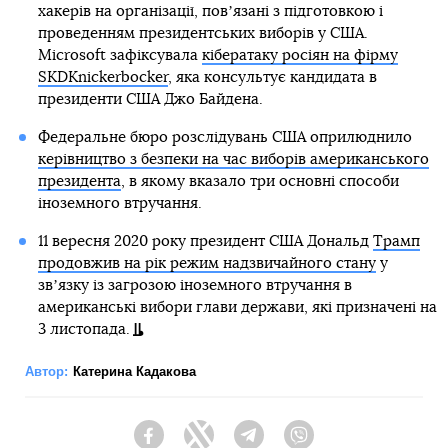
хакерів на організації, повʼязані з підготовкою і
проведенням президентських виборів у США.
Microsoft зафіксувала
кібератаку росіян на фірму
SKDKnickerbocker
, яка консультує кандидата в
президенти США Джо Байдена.
Федеральне бюро розслідувань США оприлюднило
керівництво з безпеки на час виборів американського
президента
, в якому вказало три основні способи
іноземного втручання.
11 вересня 2020 року президент США Дональд
Трамп
продовжив на рік режим надзвичайного стану
у
звʼязку із загрозою іноземного втручання в
американські вибори глави держави, які призначені на
3 листопада.
Автор:
Катерина Кадакова
Facebook
Twitter
Telegram
Viber