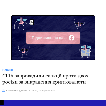
Підпишись на наш
Facebook
Новини
США запровадили санкції проти двох
росіян за викрадення криптовалюти
Автор:
Катерина Кадакова
Дата:
01:19, 17 вересня 2020