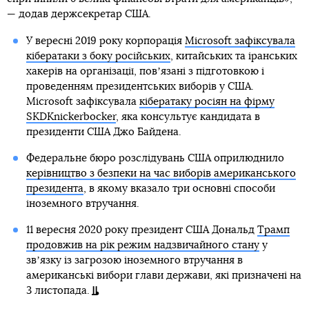
— додав держсекретар США.
У вересні 2019 року корпорація
Microsoft зафіксувала
кібератаки з боку російських
, китайських та іранських
хакерів на організації, повʼязані з підготовкою і
проведенням президентських виборів у США.
Microsoft зафіксувала
кібератаку росіян на фірму
SKDKnickerbocker
, яка консультує кандидата в
президенти США Джо Байдена.
Федеральне бюро розслідувань США оприлюднило
керівництво з безпеки на час виборів американського
президента
, в якому вказало три основні способи
іноземного втручання.
11 вересня 2020 року президент США Дональд
Трамп
продовжив на рік режим надзвичайного стану
у
звʼязку із загрозою іноземного втручання в
американські вибори глави держави, які призначені на
3 листопада.