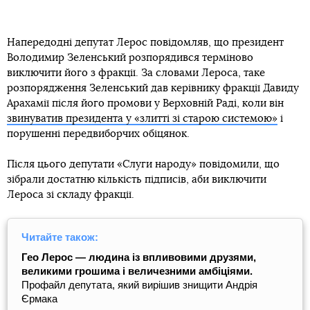
Напередодні депутат Лерос повідомляв, що президент
Володимир Зеленський розпорядився терміново
виключити його з фракції. За словами Лероса, таке
розпорядження Зеленський дав керівнику фракції Давиду
Арахамії після його промови у Верховній Раді, коли він
звинуватив президента у «злитті зі старою системою»
і
порушенні передвиборчих обіцянок.
Після цього депутати «Слуги народу» повідомили, що
зібрали достатню кількість підписів, аби виключити
Лероса зі складу фракції.
Читайте також:
Гео Лерос — людина із впливовими друзями,
великими грошима і величезними амбіціями.
Профайл депутата, який вирішив знищити Андрія
Єрмака