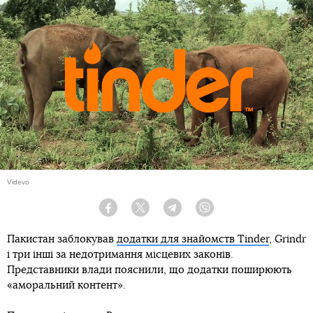
Videvo
Facebook
Twitter
Telegram
Viber
Пакистан заблокував
додатки для знайомств Tinder
, Grindr
і три інші за недотримання місцевих законів.
Представники влади пояснили, що додатки поширюють
«аморальний контент».