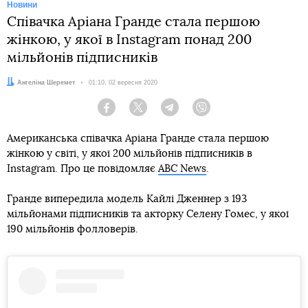
Новини
Співачка Аріана Гранде стала першою
жінкою, у якої в Instagram понад 200
мільйонів підписників
Автор:
Ангеліна Шеремет
Дата:
01:10, 02 вересня 2020
Facebook
Twitter
Telegram
Viber
Американська співачка Аріана Гранде стала першою
жінкою у світі, у якої 200 мільйонів підписників в
Instagram. Про це повідомляє
ABC News
.
Гранде випередила модель Кайлі Дженнер з 193
мільйонами підписників та акторку Селену Гомес, у якої
190 мільйонів фолловерів.