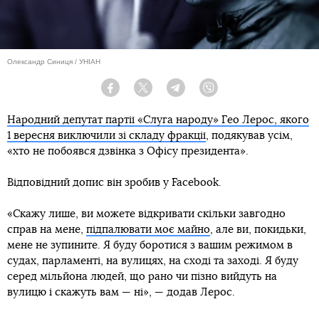
Олександр Синиця / УНІАН
Facebook
Twitter
Telegram
Viber
Народний депутат партії «Слуга народу» Гео Лерос, якого
1 вересня виключили зі складу фракції
, подякував усім,
«хто не побоявся дзвінка з Офісу президента».
Відповідний допис він зробив у Facebook.
«Скажу лише, ви можете відкривати скільки завгодно
справ на мене,
підпалювати моє майно
, але ви, покидьки,
мене не зупините. Я буду боротися з вашим режимом в
судах, парламенті, на вулицях, на сході та заході. Я буду
серед мільйона людей, що рано чи пізно вийдуть на
вулицю і скажуть вам — ні», — додав Лерос.