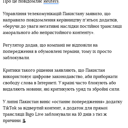
Про це повідомляє
Reuters
.
Управління телекомунікацій Пакистану заявило, що
направило повідомлення керівництву пʼятьох додатків,
«беручи до уваги негативні наслідки постійної трансляції
аморального або непристойного контенту».
Регулятор додав, що компанії не відповіли на
попередження в обумовлені терміни, тому їх просто
заблокували.
Критики такого рішення заявляють, що Пакистан
використовує цифрове законодавство, аби приборкати
свободу слова в Інтернеті. У країні часто блокують або
видаляють новини, які критикують уряд та збройні сили.
У липні Пакистан виніс «останнє попередження» додатку
TikTok за відвертий контент, а додаток для прямої
трансляції Bigo Live заблокували на 10 днів з тієї ж
причини.