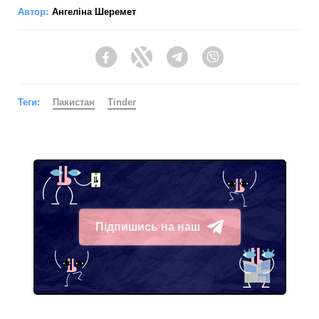
Автор:
Ангеліна Шеремет
Facebook
Twitter
Telegram
Viber
Теги:
Пакистан
Tinder
Підпишись на наш
Telegram