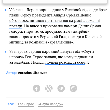
У березні Лерос оприлюднив у Facebook відео, де брат
глави Офісу президента Андрія Єрмака Денис
обговорює питання призначення на різні державні
посади
. На відео з прихованої камери Денис Єрмак
говорить про те, як просуваються «потрібні»
законопроєкти у Верховній Раді, посади в Київській
митниці та компанії «Укрзалізниця».
Увечері 28 серпня народний депутат від «Слуги
народу» Гео Лерос заявив, що йому підпалили
автомобіль. Поліція
почала розслідування
.
Автор:
Ангеліна Шеремет
Facebook
Twitter
Telegram
Viber
Теги:
Гео Лерос
«Слуга народу»