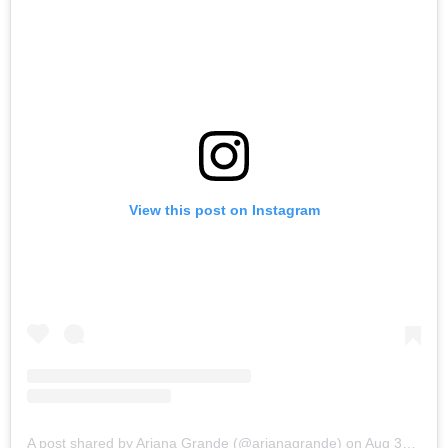
View this post on Instagram
A post shared by Ariana Grande (@arianagrande)
on
Aug 30, 2020 at 3:00pm PDT