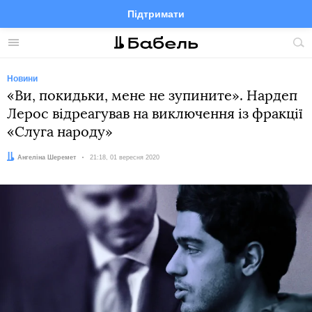
Підтримати
Facebook
Telegram
Twitter
Instagram
Меню
По
по
сай
Новини
«Ви, покидьки, мене не зупините». Нардеп
Лерос відреагував на виключення із фракції
«Слуга народу»
Автор:
Ангеліна Шеремет
Дата:
21:18, 01 вересня 2020