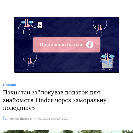
Підпишись на наш
Facebook
Новини
Пакистан заблокував додаток для
знайомств Tinder через «аморальну
поведінку»
Автор:
Ангеліна Шеремет
Дата:
00:12, 02 вересня 2020