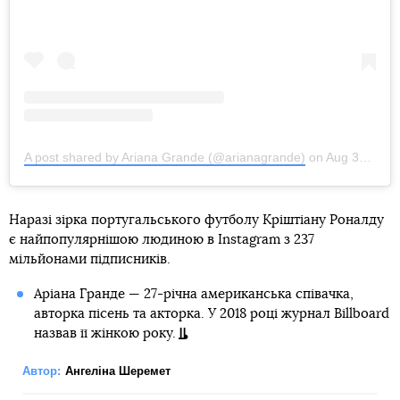
A post shared by Ariana Grande (@arianagrande)
on
Aug 30, 2020 at 3:00pm PDT
Наразі зірка португальського футболу Кріштіану Роналду
є найпопулярнішою людиною в Instagram з 237
мільйонами підписників.
Аріана Гранде — 27-річна американська співачка,
авторка пісень та акторка. У 2018 році журнал Billboard
назвав її жінкою року.
Автор:
Ангеліна Шеремет