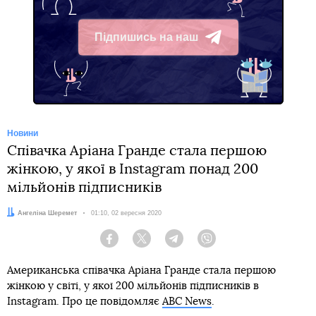
Підпишись на наш
Telegram
Новини
Співачка Аріана Гранде стала першою
жінкою, у якої в Instagram понад 200
мільйонів підписників
Автор:
Ангеліна Шеремет
Дата:
01:10, 02 вересня 2020
Facebook
Twitter
Telegram
Viber
Американська співачка Аріана Гранде стала першою
жінкою у світі, у якої 200 мільйонів підписників в
Instagram. Про це повідомляє
ABC News
.