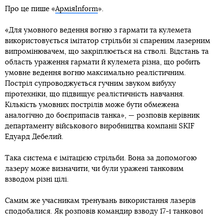
Про це пише «
АрміяInform
».
«Для умовного ведення вогню з гармати та кулемета
використовується імітатор стрільби зі спареним лазерним
випромінювачем, що закріплюється на стволі. Відстань та
область ураження гармати й кулемета різна, що робить
умовне ведення вогню максимально реалістичним.
Постріл супроводжується гучним звуком вибуху
піротехніки, що підвищує реалістичність навчання.
Кількість умовних пострілів може бути обмежена
аналогічно до боєприпасів танка», — розповів керівник
департаменту військового виробництва компанії SKIF
Едуард Дебелий.
Така система є імітацією стрільби. Вона за допомогою
лазеру може визначити, чи були уражені танковим
взводом різні цілі.
Самим же учасникам тренувань використання лазерів
сподобалися. Як розповів командир взводу 17-ї танкової