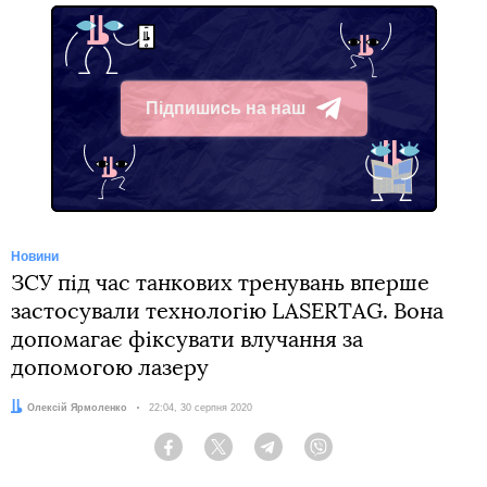
Підпишись на наш
Telegram
Новини
ЗСУ під час танкових тренувань вперше
застосували технологію LASERTAG. Вона
допомагає фіксувати влучання за
допомогою лазеру
Автор:
Олексій Ярмоленко
Дата:
22:04, 30 серпня 2020
Facebook
Twitter
Telegram
Viber