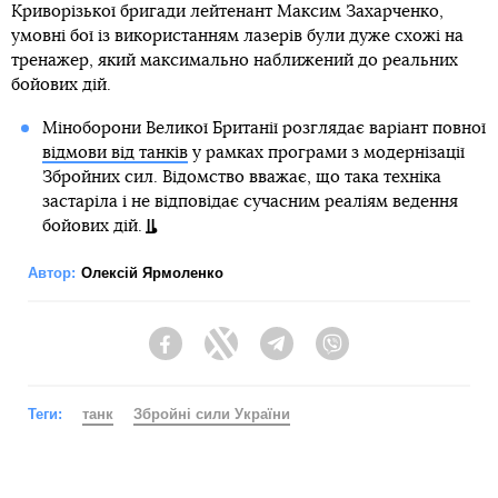
Криворізької бригади лейтенант Максим Захарченко,
умовні бої із використанням лазерів були дуже схожі на
тренажер, який максимально наближений до реальних
бойових дій.
Міноборони Великої Британії розглядає варіант повної
відмови від танків
у рамках програми з модернізації
Збройних сил. Відомство вважає, що така техніка
застаріла і не відповідає сучасним реаліям ведення
бойових дій.
Автор:
Олексій Ярмоленко
Facebook
Twitter
Telegram
Viber
Теги:
танк
Збройні сили України