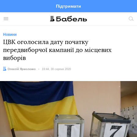
Підтримати
Facebook
Telegram
Twitter
Instagram
Меню
По
по
сай
Новини
ЦВК оголосила дату початку
передвиборчої кампанії до місцевих
виборів
Автор:
Олексій Ярмоленко
Дата:
19:44, 30 серпня 2020