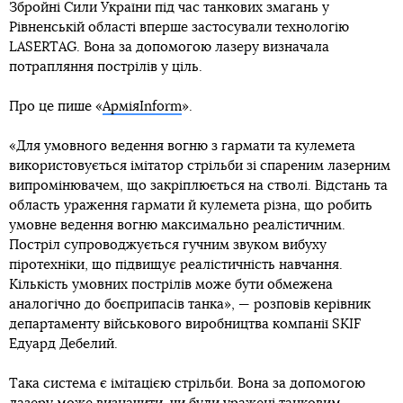
Збройні Сили України під час танкових змагань у
Рівненській області вперше застосували технологію
LASERTAG. Вона за допомогою лазеру визначала
потрапляння пострілів у ціль.
Про це пише «
АрміяInform
».
«Для умовного ведення вогню з гармати та кулемета
використовується імітатор стрільби зі спареним лазерним
випромінювачем, що закріплюється на стволі. Відстань та
область ураження гармати й кулемета різна, що робить
умовне ведення вогню максимально реалістичним.
Постріл супроводжується гучним звуком вибуху
піротехніки, що підвищує реалістичність навчання.
Кількість умовних пострілів може бути обмежена
аналогічно до боєприпасів танка», — розповів керівник
департаменту військового виробництва компанії SKIF
Едуард Дебелий.
Така система є імітацією стрільби. Вона за допомогою