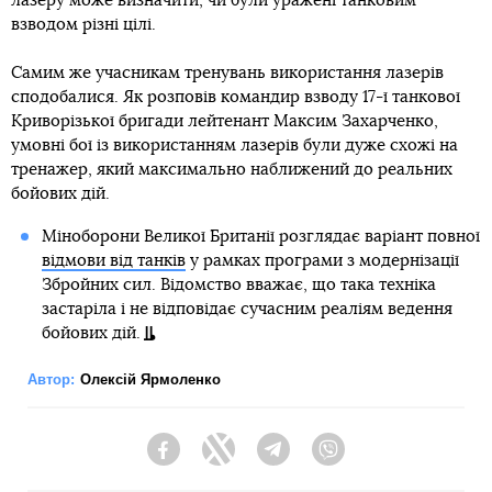
лазеру може визначити, чи були уражені танковим
взводом різні цілі.
Самим же учасникам тренувань використання лазерів
сподобалися. Як розповів командир взводу 17-ї танкової
Криворізької бригади лейтенант Максим Захарченко,
умовні бої із використанням лазерів були дуже схожі на
тренажер, який максимально наближений до реальних
бойових дій.
Міноборони Великої Британії розглядає варіант повної
відмови від танків
у рамках програми з модернізації
Збройних сил. Відомство вважає, що така техніка
застаріла і не відповідає сучасним реаліям ведення
бойових дій.
Автор:
Олексій Ярмоленко
Facebook
Twitter
Telegram
Viber