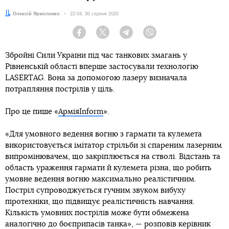
Автор:
Олексій Ярмоленко
Дата:
22:04, 30 серпня 2020
Facebook
Twitter
Telegram
Viber
Збройні Сили України під час танкових змагань у
Рівненській області вперше застосували технологію
LASERTAG. Вона за допомогою лазеру визначала
потрапляння пострілів у ціль.
Про це пише «
АрміяInform
».
«Для умовного ведення вогню з гармати та кулемета
використовується імітатор стрільби зі спареним лазерним
випромінювачем, що закріплюється на стволі. Відстань та
область ураження гармати й кулемета різна, що робить
умовне ведення вогню максимально реалістичним.
Постріл супроводжується гучним звуком вибуху
піротехніки, що підвищує реалістичність навчання.
Кількість умовних пострілів може бути обмежена
аналогічно до боєприпасів танка», — розповів керівник