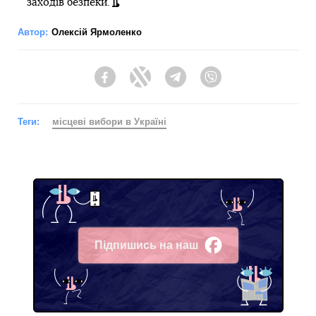
заходів безпеки.
Автор:
Олексій Ярмоленко
Facebook
Twitter
Telegram
Viber
Теги:
місцеві вибори в Україні
Підпишись на наш
Facebook