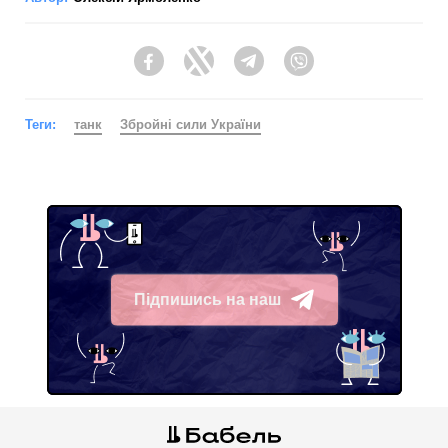
Facebook
Twitter
Telegram
Viber
Теги:
танк
Збройні сили України
Підпишись на наш
Telegram