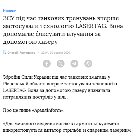
Новини
ЗСУ під час танкових тренувань вперше
застосували технологію LASERTAG. Вона
допомагає фіксувати влучання за
допомогою лазеру
Автор:
Олексій Ярмоленко
Дата:
22:04, 30 серпня 2020
Facebook
Twitter
Telegram
Viber
Збройні Сили України під час танкових змагань у
Рівненській області вперше застосували технологію
LASERTAG. Вона за допомогою лазеру визначала
потрапляння пострілів у ціль.
Про це пише «
АрміяInform
».
«Для умовного ведення вогню з гармати та кулемета
використовується імітатор стрільби зі спареним лазерним