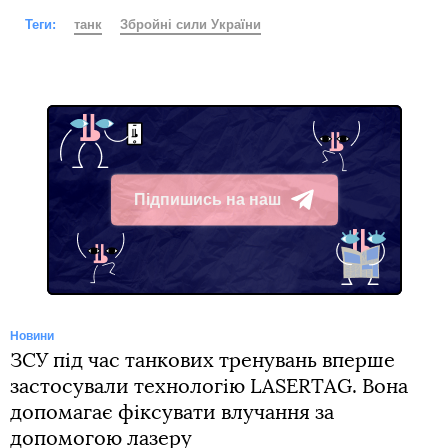
Теги:
танк
Збройні сили України
Підпишись на наш
Telegram
Новини
ЗСУ під час танкових тренувань вперше
застосували технологію LASERTAG. Вона
допомагає фіксувати влучання за
допомогою лазеру