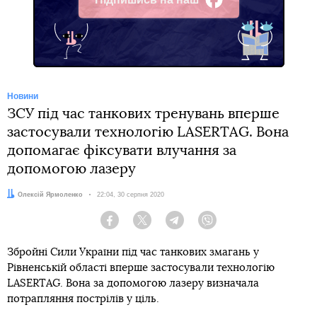
Facebook
Новини
ЗСУ під час танкових тренувань вперше
застосували технологію LASERTAG. Вона
допомагає фіксувати влучання за
допомогою лазеру
Автор:
Олексій Ярмоленко
Дата:
22:04, 30 серпня 2020
Facebook
Twitter
Telegram
Viber
Збройні Сили України під час танкових змагань у
Рівненській області вперше застосували технологію
LASERTAG. Вона за допомогою лазеру визначала
потрапляння пострілів у ціль.