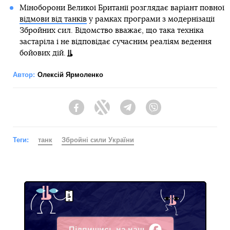
Міноборони Великої Британії розглядає варіант повної
відмови від танків
у рамках програми з модернізації
Збройних сил. Відомство вважає, що така техніка
застаріла і не відповідає сучасним реаліям ведення
бойових дій.
Автор:
Олексій Ярмоленко
Facebook
Twitter
Telegram
Viber
Теги:
танк
Збройні сили України
Підпишись на наш