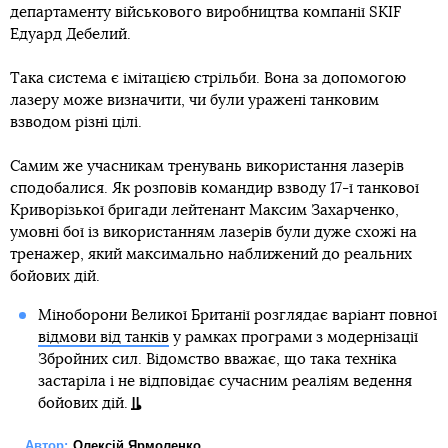
департаменту військового виробництва компанії SKIF
Едуард Дебелий.
Така система є імітацією стрільби. Вона за допомогою
лазеру може визначити, чи були уражені танковим
взводом різні цілі.
Самим же учасникам тренувань використання лазерів
сподобалися. Як розповів командир взводу 17-ї танкової
Криворізької бригади лейтенант Максим Захарченко,
умовні бої із використанням лазерів були дуже схожі на
тренажер, який максимально наближений до реальних
бойових дій.
Міноборони Великої Британії розглядає варіант повної
відмови від танків
у рамках програми з модернізації
Збройних сил. Відомство вважає, що така техніка
застаріла і не відповідає сучасним реаліям ведення
бойових дій.
Автор:
Олексій Ярмоленко