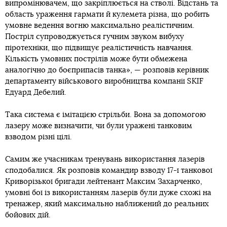
випромінювачем, що закріплюється на стволі. Відстань та
область ураження гармати й кулемета різна, що робить
умовне ведення вогню максимально реалістичним.
Постріл супроводжується гучним звуком вибуху
піротехніки, що підвищує реалістичність навчання.
Кількість умовних пострілів може бути обмежена
аналогічно до боєприпасів танка», — розповів керівник
департаменту військового виробництва компанії SKIF
Едуард Дебелий.
Така система є імітацією стрільби. Вона за допомогою
лазеру може визначити, чи були уражені танковим
взводом різні цілі.
Самим же учасникам тренувань використання лазерів
сподобалися. Як розповів командир взводу 17-ї танкової
Криворізької бригади лейтенант Максим Захарченко,
умовні бої із використанням лазерів були дуже схожі на
тренажер, який максимально наближений до реальних
бойових дій.