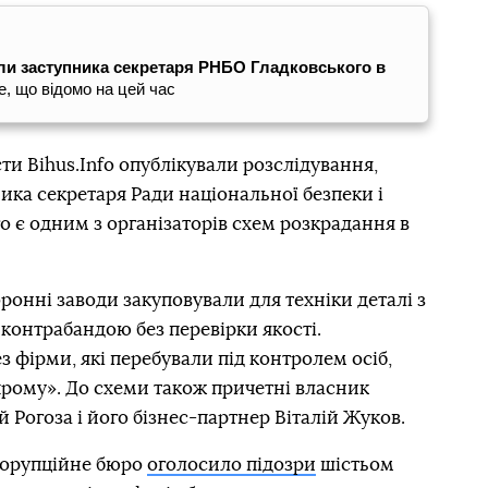
или заступника секретаря РНБО Гладковського в
е, що відомо на цей час
ти Bihus.Info опублікували розслідування,
ника секретаря Ради національної безпеки і
 є одним з організаторів схем розкрадання в
ронні заводи закуповували для техніки деталі з
 контрабандою без перевірки якості.
 фірми, які перебували під контролем осіб,
ому». До схеми також причетні власник
Рогоза і його бізнес-партнер Віталій Жуков.
корупційне бюро
оголосило підозри
шістьом