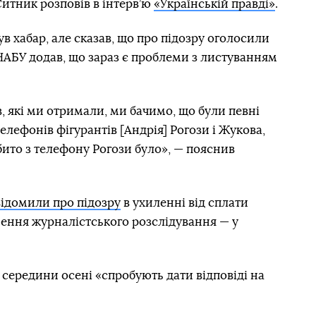
итник розповів в інтерв’ю
«Українській правді»
.
в хабар, але сказав, що про підозру оголосили
НАБУ додав, що зараз є проблеми з
листуванням
в, які ми отримали, ми бачимо, що були певні
телефонів фігурантів [Андрія] Рогози і Жукова,
бито з телефону Рогози було», — пояснив
відомили про підозру
в ухиленні від сплати
нення журналістського розслідування — у
середини осені «спробують дати відповіді на