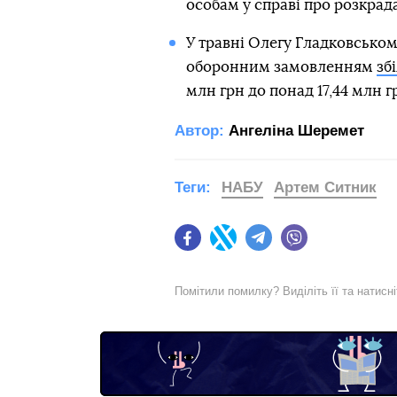
особам у справі про розкрад
У травні Олегу Гладковсько
оборонним замовленням
зб
млн грн до понад 17,44 млн г
Автор:
Ангеліна Шеремет
Теги:
НАБУ
Артем Ситник
Facebook
Twitter
Telegram
Viber
Помітили помилку? Виділіть її та натисн