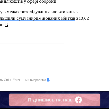
ання коштів у сфері оборони.
му в межах розслідування зловживань з
ільшили суму інкримінованих збитків
з 10,62
рн.
іть
Ctrl
+
Enter
— ми виправимо
Підпишись на наш
Facebook