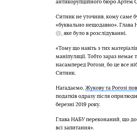
антикорупційного бюро Артем С
Ситник не уточнив, кому саме бу
«буквально нещодавно». Глава 
, яке було в розслідуванні.
Довідка
«Тому що навіть з тих матеріалі
маніпуляції. Тобто зараз немає 
насамперед Рогози, бо це все ні
Ситник.
Нагадаємо,
Жукову та Рогозі по
податків одразу після оприлюд
березні 2019 року.
Глава НАБУ переконаний, що до 
всі запитання».