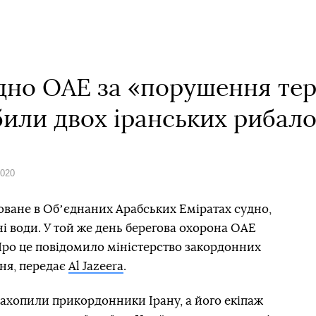
удно ОАЕ за «порушення те
били двох іранських рибал
2020
роване в Обʼєднаних Арабських Еміратах судно,
і води. У той же день берегова охорона ОАЕ
Про це повідомило міністерство закордонних
пня, передає
Al Jazeera
.
захопили прикордонники Ірану, а його екіпаж