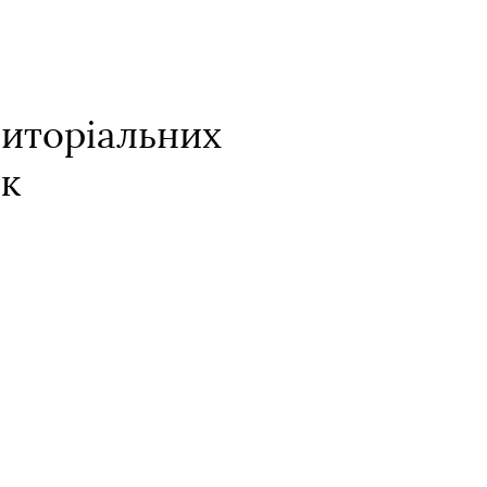
риторіальних
ок