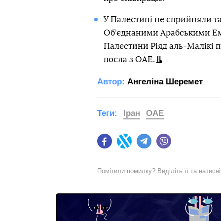
У Палестині не сприйняли т
Об’єднаними Арабськими Ем
Палестини Ріяд аль-Малікі п
посла з ОАЕ.
Автор:
Ангеліна Шеремет
Теги:
Іран
ОАЕ
Facebook
Twitter
Telegram
Viber
Помітили помилку? Виділіть її та натисн