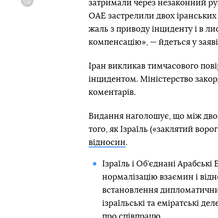
затримали через незаконний рух
Viber
ОАЕ застрелили двох іранських 
жаль з приводу інциденту і в ли
компенсацію», — йдеться у заяв
Іран викликав тимчасового повір
інцидентом. Міністерство закор
коментарів.
Видання наголошує, що між дво
того, як Ізраїль («заклятий воро
відносин
.
Ізраїль і Об’єднані Арабські
нормалізацію взаємин і відн
встановлення дипломатичних
ізраїльські та еміратські дел
про співпрацю.