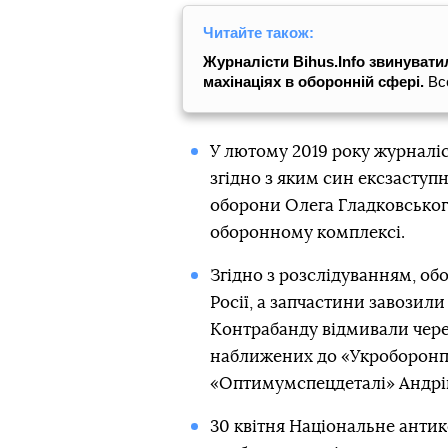
Читайте також:
Журналісти Bihus.Info звинуват
махінаціях в оборонній сфері.
Вс
У лютому 2019 року журналіс
згідно з яким син ексзаступ
оборони Олега Гладковського
оборонному комплексі.
Згідно з розслідуванням, обо
Росії, а запчастини завозили
Контрабанду відмивали через
наближених до «Укроборонпр
«Оптимумспецдеталі» Андрій 
30 квітня Національне анти