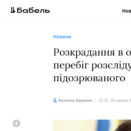
Но
Новини
Розкрадання в 
перебіг розслі
підозрюваного
Автор:
Ангеліна Шеремет
Дата:
12:33, 20 серпня 
Facebook