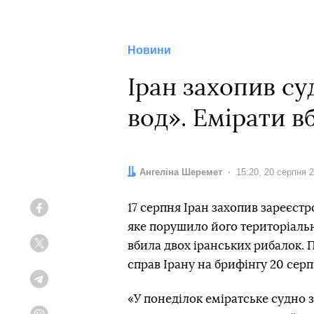
Новини
Іран захопив с
вод». Емірати в
Автор:
Ангеліна Шеремет
Дата:
15:20, 20 серпня 
17 серпня Іран захопив зареєст
Facebook
яке порушило його територіальн
вбила двох іранських рибалок. 
Twitter
справ Ірану на брифінгу 20 сер
Telegram
«У понеділок еміратське судно 