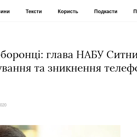
вини
Тексти
Користь
Подкасти
П
оборонці: глава НАБУ Ситни
дування та зникнення телеф
2020