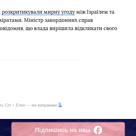
а
розкритикували мирну угоду
між Ізраїлем та
іратами. Міністр закордонних справ
овідомив, що влада вирішила відкликати свого
іть
Ctrl
+
Enter
— ми виправимо
Підпишись на наш
Facebook