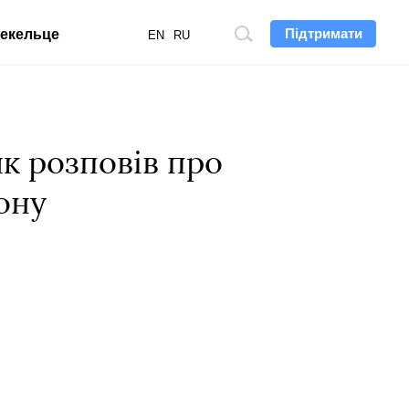
Підтримати
екельце
Пошук
EN
RU
по
сайту
к розповів про
ону