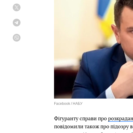
Twitter
Telegram
Viber
Facebook / НАБУ
Фігуранту справи про
розкрадан
повідомили також про підозру в