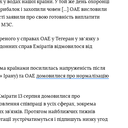
 у водах нашої країни. У той же день охоронці
рибалок і захопили човен [...] ОАЕ висловили
сті заявили про свою готовність виплатити
і МЗС.
еного у справах ОАЕ у Тегеран у звʼязку з
донних справ Еміратів відмовилося від
ма країнами посилилась напруженість після
г» Ірану) та ОАЕ
домовилися про нормалізацію
 Емірати 13 серпня домовилися про
овлення співпраці в усіх сферах, зокрема
 зв’язків. Протягом найближчих тижнів
егації зустрічатимуться і підпишуть низку угод