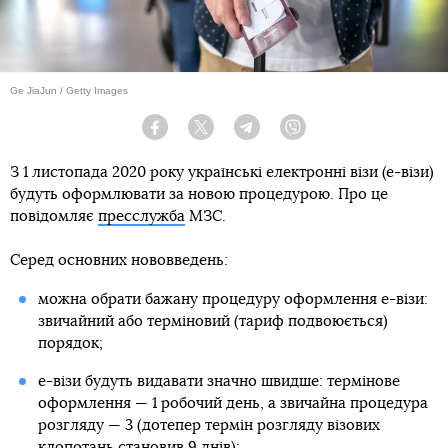
Ge JiaJun / Getty Images
Facebook
Twitter
Telegram
Viber
З 1 листопада 2020 року українські електронні візи (е-візи)
будуть оформлювати за новою процедурою. Про це
повідомляє
пресслужба
МЗС.
Серед основних нововведень:
можна обрати бажану процедуру оформлення е-візи:
звичайний або терміновий (тариф подвоюється)
порядок;
е-візи будуть видавати значно швидше: термінове
оформлення — 1 робочий день, а звичайна процедура
розгляду — 3 (дотепер термін розгляду візових
клопотань становив 9 днів);