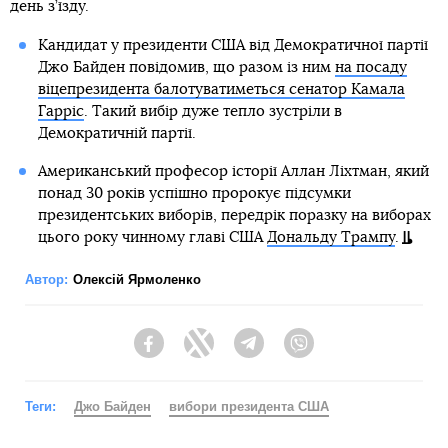
день з’їзду.
Кандидат у президенти США від Демократичної партії
Джо Байден повідомив, що разом із ним
на посаду
віцепрезидента балотуватиметься сенатор Камала
Гарріс
. Такий вибір дуже тепло зустріли в
Демократичній партії.
Американський професор історії Аллан Ліхтман, який
понад 30 років успішно пророкує підсумки
президентських виборів, передрік поразку на виборах
цього року чинному главі США
Дональду Трампу
.
Автор:
Олексій Ярмоленко
Facebook
Twitter
Telegram
Viber
Теги:
Джо Байден
вибори президента США