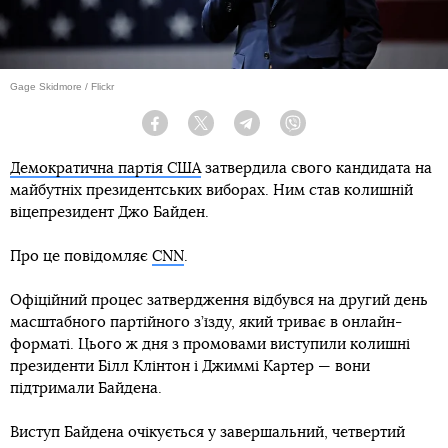
Gage Skidmore / Flickr
Facebook
Twitter
Telegram
Viber
Демократична партія США
затвердила свого кандидата на
майбутніх президентських виборах. Ним став колишній
віцепрезидент Джо Байден.
Про це повідомляє
CNN
.
Офіційний процес затвердження відбувся на другий день
масштабного партійного з’їзду, який триває в онлайн-
форматі. Цього ж дня з промовами виступили колишні
президенти Білл Клінтон і Джиммі Картер — вони
підтримали Байдена.
Виступ Байдена очікується у завершальний, четвертий