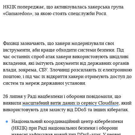
НКЦК попереджає, що активізувалась хакерська група
«Gamaredon», за якою стоять спецслужби Росії.
Фахівці зазначають, що хакери модернізували свої
інструменти, аби краще обходити системи безпеки. Під
час останніх спроб атак хакери використовують шкідливі
вкладення, які імітують документи від державних органів
влади, зокрема, СБУ. Злочинці розсилають їх електронною
поштою, і під час їх відкриття хакери отримують доступ до
систем та мереж державної установи.
26 липня у Раді нацбезпеки і оборони повідомили, що
виявили
масштабний витік даних із сервісу Cloudfare
, який
використовують для захисту від DDoS та інших кібератак.
Національний координаційний центр кібербезпеки
(НКЦК) при Раді національної безпеки і оборони
навесні зафіксував
новий тип DDoS-атак
. У червні