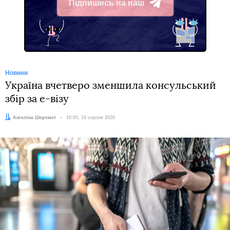
Підпишись на наш
Telegram
Новини
Україна вчетверо зменшила консульський
збір за е-візу
Автор:
Ангеліна Шеремет
Дата:
16:05, 19 серпня 2020