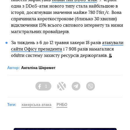
одна з DDoS-атак нового типу стала найбільшою в
історії, досягнувши значення майже 780 Гбіт/с. Вона
спричинила короткострокове (близько 30 хвилин)
відключення 15% всього світового інтернету та низки
магістральних провайдерів.
За тиждень з 6 до 12 травня хакери 18 разів
атакували
сайти Офісу президента
і 7 908 разів намагалися
обійти систему захисту ресурсів держорганів.
Автор:
Ангеліна Шеремет
1
Facebook
Twitter
Telegram
Viber
Теги:
хакерська атака
РНБО