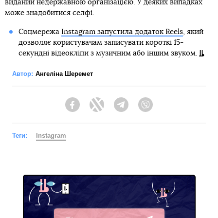
виданий недержавною організацією. У деяких випадках
може знадобитися селфі.
Соцмережа
Instagram запустила додаток Reels
, який
дозволяє користувачам записувати короткі 15-
секундні відеокліпи з музичним або іншим звуком.
Автор:
Ангеліна Шеремет
Facebook
Twitter
Telegram
Viber
Теги:
Instagram