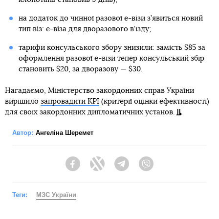
на додаток до чинної разової е-візи з’явиться новий
тип віз: е-віза для дворазового в’їзду;
тарифи консульського збору знизили: замість $85 за
оформлення разової е-візи тепер консульський збір
становить $20, за дворазову — $30.
Нагадаємо, Міністерство закордонних справ України
вирішило
запровадити KPI
(критерії оцінки ефективності)
для своїх закордонних дипломатичних установ.
Автор:
Ангеліна Шеремет
Facebook
Twitter
Telegram
Viber
Теги:
МЗС України