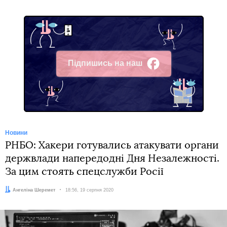
Підпишись на наш
Facebook
Новини
РНБО: Хакери готувались атакувати органи
держвлади напередодні Дня Незалежності.
За цим стоять спецслужби Росії
Автор:
Ангеліна Шеремет
Дата:
18:56, 19 серпня 2020