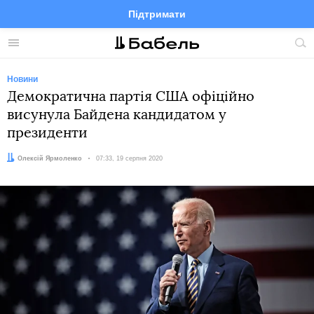
Підтримати
Facebook
Telegram
Twitter
Instagram
Меню
По
по
сай
Новини
Демократична партія США офіційно
висунула Байдена кандидатом у
президенти
Автор:
Олексій Ярмоленко
Дата:
07:33, 19 серпня 2020