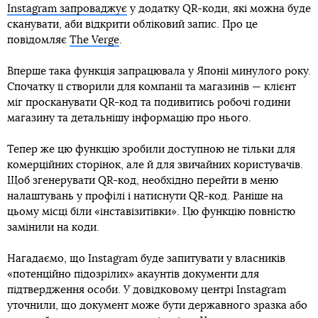
Instagram запроваджує
у додатку QR-коди, які можна буде
сканувати, аби відкрити обліковий запис. Про це
повідомляє
The Verge
.
Вперше така функція запрацювала у Японії минулого року.
Спочатку її створили для компанії та магазинів — клієнт
міг просканувати QR-код та подивитись робочі години
магазину та детальнішу інформацію про нього.
Тепер же цю функцію зробили доступною не тільки для
комерційних сторінок, але й для звичайних користувачів.
Щоб згенерувати QR-код, необхідно перейти в меню
налаштувань у профілі і натиснути QR-код. Раніше на
цьому місці біли «інставізитівки». Цю функцію повністю
замінили на коди.
Нагадаємо, що Instagram буде запитувати у власників
«потенційно підозрілих» акаунтів документи для
підтвердження особи. У довідковому центрі Instagram
уточнили, що документ може бути державного зразка або