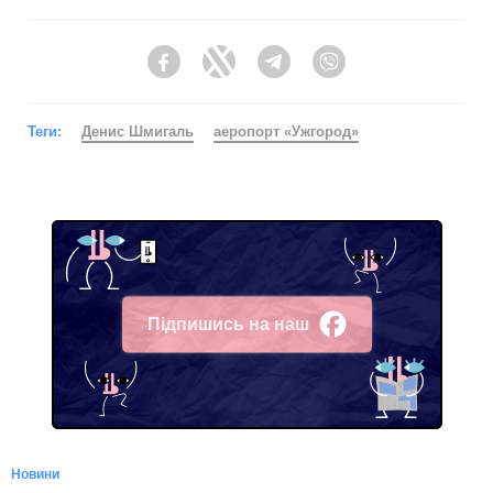
Facebook
Twitter
Telegram
Viber
Теги:
Денис Шмигаль
аеропорт «Ужгород»
Підпишись на наш
Facebook
Новини