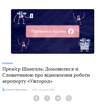
Підпишись на наш
Facebook
Новини
Прем’єр Шмигаль: Домовилися зі
Словаччиною про відновлення роботи
аеропорту «Ужгород»
Автор:
Олексій Ярмоленко
Дата:
10:22, 19 серпня 2020
Facebook
Twitter
Telegram
Viber