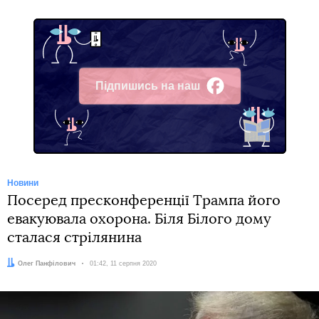
Підпишись на наш
Facebook
Новини
Посеред пресконференції Трампа його
евакуювала охорона. Біля Білого дому
сталася стрілянина
Автор:
Олег Панфілович
Дата:
01:42, 11 серпня 2020