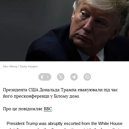
Alex Wong / Getty Images
3
Facebook
Twitter
Telegram
Viber
Президента США Дональда Трампа евакуювали під час
його пресконференції у Білому домі.
Про це повідомляє
ВВС
.
President Trump was abruptly escorted from the White House