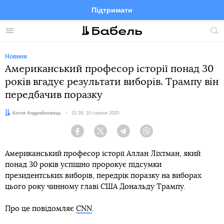
Підтримати
Facebook
Telegram
Twitter
Instagram
Меню
По
по
сай
Новини
Американський професор історії понад 30
років вгадує результати виборів. Трампу він
передбачив поразку
Автор:
Костя Андрейковець
Дата:
22:39, 10 серпня 2020
Facebook
Twitter
Telegram
Viber
Американський професор історії Аллан Ліхтман, який
понад 30 років успішно пророкує підсумки
президентських виборів, передрік поразку на виборах
цього року чинному главі США Дональду Трампу.
Про це повідомляє
CNN
.