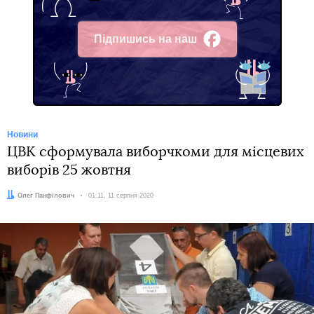
Підпишись на наш
Facebook
Новини
ЦВК сформувала виборчкоми для місцевих
виборів 25 жовтня
Автор:
Олег Панфілович
Дата:
01:11, 11 серпня 2020