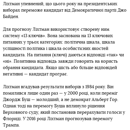
Ліхтман упевнений, що цього року на президентських
виборах переможе кандидат від Демократичної партії Джо
Байден.
Для прогнозу Ліхтман використовує створену ним
систему «13 ключів». Вона заснована на 13 ключових
питаннях у трьох категоріях: політична шкала, шкала
успішності політика і шкала особистісних якостей
кандидата. На питання (ключі) даються відповіді «так» чи
«ні». Позитивна відповідь завжди говорить на користь
обрання кандидата. Якщо шість або більше відповідей
негативні — кандидат програє.
Ліхтман вгадував результати виборів з 1984 року. Він
помилився лише один раз — у 2000 році, коли переміг
Джордж Буш — молодший, а не демократ Альберт Гор.
Однак тоді на перемогу Буша вплинуло рішення
Верховного суду, який постановив перерахувати голоси у
Флориді. У 2016 році Ліхтман прогнозував перемогу
Трампа.