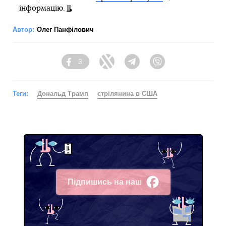
інформацію.
Автор:
Олег Панфілович
3
Facebook
Twitter
Telegram
Viber
Теги:
Дональд Трамп
стрілянина в США
Підпишись на наш
Facebook