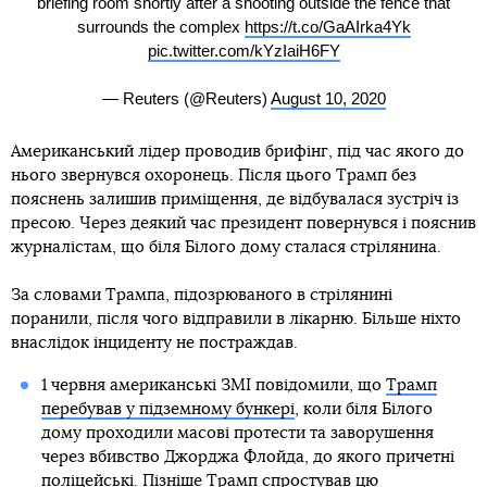
briefing room shortly after a shooting outside the fence that
surrounds the complex
https://t.co/GaAIrka4Yk
pic.twitter.com/kYzIaiH6FY
— Reuters (@Reuters)
August 10, 2020
Американський лідер проводив брифінг, під час якого до
нього звернувся охоронець. Після цього Трамп без
пояснень залишив приміщення, де відбувалася зустріч із
пресою. Через деякий час президент повернувся і пояснив
журналістам, що біля Білого дому сталася стрілянина.
За словами Трампа, підозрюваного в стрілянині
поранили, після чого відправили в лікарню. Більше ніхто
внаслідок інциденту не постраждав.
1 червня американські ЗМІ повідомили, що
Трамп
перебував у підземному бункері
, коли біля Білого
дому проходили масові протести та заворушення
через вбивство Джорджа Флойда, до якого причетні
поліцейські. Пізніше
Трамп спростував
цю