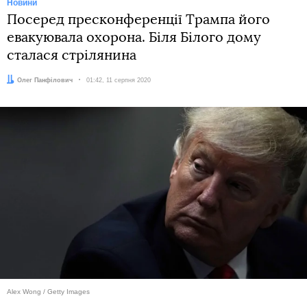
Новини
Посеред пресконференції Трампа його
евакуювала охорона. Біля Білого дому
сталася стрілянина
Автор:
Олег Панфілович
Дата:
01:42, 11 серпня 2020
Alex Wong / Getty Images