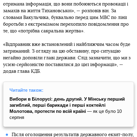
отримана інформація, що вони побоюються провокації і
замахів на життя Тихановської», — розповів він. За
словами Вакульчика, буквально перед цим МВС по лінії
боротьби з екстремізмом перехопило повідомлення про
те, що «потрібна сакральна жертва».
«Відправник вже встановлений і найближчим часом буде
затриманий. З огляду на цю обставину, про ситуацію
негайно доповіли главі держави. Слід зазначити, що ми з
усією серйозністю поставилися до цієї інформації», —
додав глава КДБ.
Читайте також:
Вибори в Білорусі: день другий. У Мінську перший
загиблий, перші барикади і перші коктейлі
Молотова, протести по всій країні
— як це було 10
серпня
Після оголошення
результатів державного екзит-полу
,