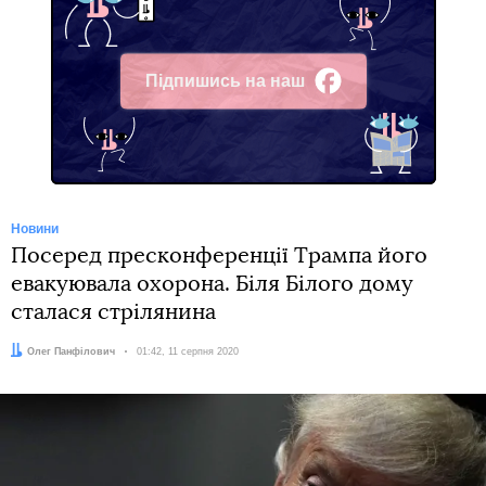
Підпишись на наш
Facebook
Новини
Посеред пресконференції Трампа його
евакуювала охорона. Біля Білого дому
сталася стрілянина
Автор:
Олег Панфілович
Дата:
01:42, 11 серпня 2020