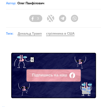
Автор:
Олег Панфілович
3
Facebook
Twitter
Telegram
Viber
Теги:
Дональд Трамп
стрілянина в США
Підпишись на наш
Facebook