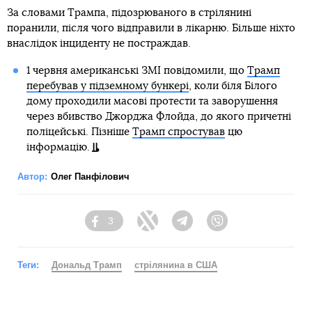
За словами Трампа, підозрюваного в стрілянині
поранили, після чого відправили в лікарню. Більше ніхто
внаслідок інциденту не постраждав.
1 червня американські ЗМІ повідомили, що
Трамп
перебував у підземному бункері
, коли біля Білого
дому проходили масові протести та заворушення
через вбивство Джорджа Флойда, до якого причетні
поліцейські. Пізніше
Трамп спростував
цю
інформацію.
Автор:
Олег Панфілович
3
Facebook
Twitter
Telegram
Viber
Теги:
Дональд Трамп
стрілянина в США