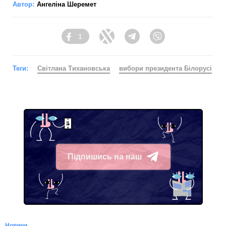
Автор:
Ангеліна Шеремет
1
Facebook
Twitter
Telegram
Viber
Теги:
Світлана Тихановська
вибори президента Білорусі
Підпишись на наш
Telegram
Новини