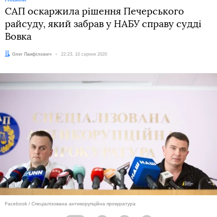
САП оскаржила рішення Печерського
райсуду, який забрав у НАБУ справу судді
Вовка
Автор:
Олег Панфілович
Дата:
22:23, 10 серпня 2020
Facebook / Спеціалізована антикорупційна прокуратура