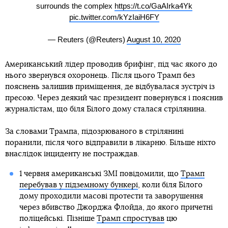
surrounds the complex
https://t.co/GaAIrka4Yk
pic.twitter.com/kYzIaiH6FY
— Reuters (@Reuters)
August 10, 2020
Американський лідер проводив брифінг, під час якого до
нього звернувся охоронець. Після цього Трамп без
пояснень залишив приміщення, де відбувалася зустріч із
пресою. Через деякий час президент повернувся і пояснив
журналістам, що біля Білого дому сталася стрілянина.
За словами Трампа, підозрюваного в стрілянині
поранили, після чого відправили в лікарню. Більше ніхто
внаслідок інциденту не постраждав.
1 червня американські ЗМІ повідомили, що
Трамп
перебував у підземному бункері
, коли біля Білого
дому проходили масові протести та заворушення
через вбивство Джорджа Флойда, до якого причетні
поліцейські. Пізніше
Трамп спростував
цю