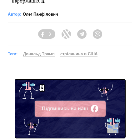
інформацію.
Автор:
Олег Панфілович
3
Facebook
Twitter
Telegram
Viber
Теги:
Дональд Трамп
стрілянина в США
Підпишись на наш
Facebook