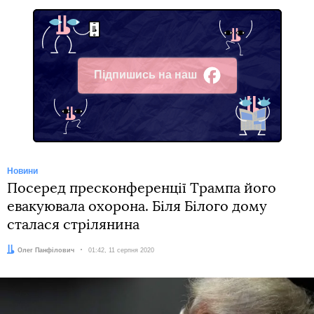
Підпишись на наш
Facebook
Новини
Посеред пресконференції Трампа його
евакуювала охорона. Біля Білого дому
сталася стрілянина
Автор:
Олег Панфілович
Дата:
01:42, 11 серпня 2020