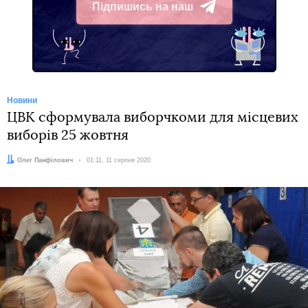
Підпишись на наш
Telegram
Новини
ЦВК сформувала виборчкоми для місцевих
виборів 25 жовтня
Автор:
Олег Панфілович
Дата:
01:11, 11 серпня 2020