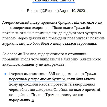
pic.twitter.com/kYzIaiH6FY
— Reuters (@Reuters)
August 10, 2020
Американський лідер проводив брифінг, під час якого до
нього звернувся охоронець. Після цього Трамп без
пояснень залишив приміщення, де відбувалася зустріч із
пресою. Через деякий час президент повернувся і пояснив
журналістам, що біля Білого дому сталася стрілянина.
За словами Трампа, підозрюваного в стрілянині
поранили, після чого відправили в лікарню. Більше ніхто
внаслідок інциденту не постраждав.
1 червня американські ЗМІ повідомили, що
Трамп
перебував у підземному бункері
, коли біля Білого
дому проходили масові протести та заворушення
через вбивство Джорджа Флойда, до якого причетні
поліцейські. Пізніше
Трамп спростував
цю
інформацію.