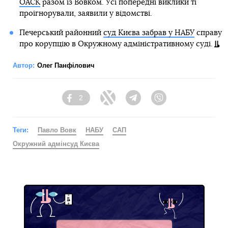
ОАСК
разом із Вовком. Усі попередні виклики ті
проігнорували, заявили у відомстві.
Печерський районний
суд Києва забрав у НАБУ
справу
про корупцію в Окружному адміністративному суді.
Автор:
Олег Панфілович
2
Facebook
Twitter
Telegram
Viber
Теги:
Павло Вовк
НАБУ
САП
Окружний адмінсуд Києва