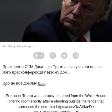
Alex Wong / Getty Images
3
Facebook
Twitter
Telegram
Viber
Президента США Дональда Трампа евакуювали під час
його пресконференції у Білому домі.
Про це повідомляє
ВВС
.
President Trump was abruptly escorted from the White House
briefing room shortly after a shooting outside the fence that
surrounds the complex
https://t.co/GaAIrka4Yk