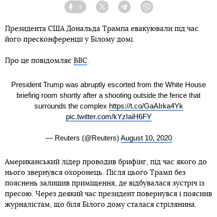
3
Facebook
Twitter
Telegram
Viber
Президента США Дональда Трампа евакуювали під час
його пресконференції у Білому домі.
Про це повідомляє
ВВС
.
President Trump was abruptly escorted from the White House
briefing room shortly after a shooting outside the fence that
surrounds the complex
https://t.co/GaAIrka4Yk
pic.twitter.com/kYzIaiH6FY
— Reuters (@Reuters)
August 10, 2020
Американський лідер проводив брифінг, під час якого до
нього звернувся охоронець. Після цього Трамп без
пояснень залишив приміщення, де відбувалася зустріч із
пресою. Через деякий час президент повернувся і пояснив
журналістам, що біля Білого дому сталася стрілянина.