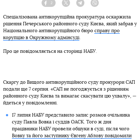
2
Facebook
Twitter
Telegram
Viber
Спеціалізована антикорупційна прокуратура оскаржила
рішення Печерського районного суду Києва, який забрав у
Національного антикорупційного бюро
справу про
корупцію в Окружному адмінсуді
.
Про це повідомляється на сторінці НАБУ.
Скаргу до Вищого антикорупційного суду прокурори САП
подали ще 7 серпня. «САП не погоджується з рішенням
районного суду Києва та вимагає скасувати цю ухвалу», —
йдеться у повідомленні.
17 липня НАБУ представило запис розмов очільника
суду Павла Вовка і суддів ОАСК. Того ж дня
працівники НАБУ провели обшуки в суді, після чого
Вовку та його заступнику Євгену Аблову повідомили