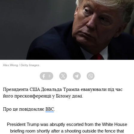
Alex Wong / Getty Images
3
Facebook
Twitter
Telegram
Viber
Президента США Дональда Трампа евакуювали під час
його пресконференції у Білому домі.
Про це повідомляє
ВВС
.
President Trump was abruptly escorted from the White House
briefing room shortly after a shooting outside the fence that