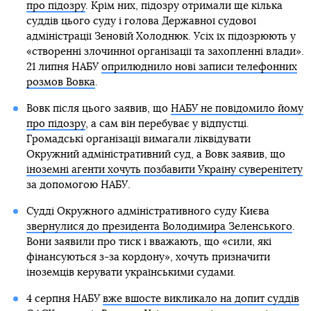
про підозру
. Крім них, підозру отримали ще кілька
суддів цього суду і голова Державної судової
адміністрації Зеновій Холоднюк. Усіх їх підозрюють у
«створенні злочинної організації та захопленні влади».
21 липня НАБУ
оприлюднило нові записи телефонних
розмов Вовка
.
Вовк після цього заявив, що
НАБУ не повідомило йому
про підозру
, а сам він перебуває у відпустці.
Громадські організації вимагали ліквідувати
Окружний адміністративний суд, а Вовк заявив, що
іноземні агенти хочуть позбавити Україну суверенітету
за допомогою НАБУ.
Судді Окружного адміністративного суду Києва
звернулися до президента Володимира Зеленського
.
Вони заявили про тиск і вважають, що «сили, які
фінансуються з-за кордону», хочуть призначити
іноземців керувати українськими судами.
4 серпня НАБУ
вже вшосте викликало на допит суддів