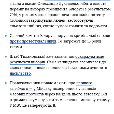
згідно з якими Олександр Лукашенко нібито вшосте
переміг на виборах президента Білорусі з результатом
79%, у різних
містах країни почалися акції протесту
.
Силовики затримували людей, застосовуючи
сльозогінний газ, світлошумові гранати та водомети.
Слідчий комітет Білорусі
порушив кримінальні справи
проти протестувальників
. Їм загрожує до 15 років
тюрми.
Штаб Тихановської вже заявив, що
оскаржуватиме
результати виборів
. Сама кандидатка звернулася до
своїх прихильників і силовиків із
закликом зупинити
насильство
.
Правозахисники повідомляють про
першого
загиблого — у Мінську
помер один з учасників
масових протестів через наїзд на нього автозаку. Він
отримав несумісну з життям черепно-мозкову травму.
У МВС це заперечують.