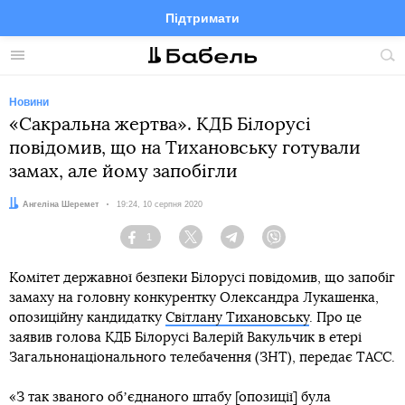
Підтримати
Facebook
Telegram
Twitter
Instagram
Меню
По
по
сай
Новини
«Сакральна жертва». КДБ Білорусі
повідомив, що на Тихановську готували
замах, але йому запобігли
Автор:
Ангеліна Шеремет
Дата:
19:24, 10 серпня 2020
1
Facebook
Twitter
Telegram
Viber
Комітет державної безпеки Білорусі повідомив, що запобіг
замаху на головну конкурентку Олександра Лукашенка,
опозиційну кандидатку
Світлану Тихановську
. Про це
заявив голова КДБ Білорусі Валерій Вакульчик в етері
Загальнонаціонального телебачення (ЗНТ), передає ТАСС.
«З так званого обʼєднаного штабу [опозиції] була