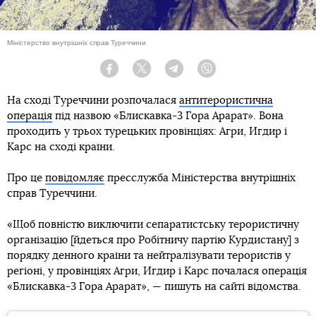
Міністерство внутрішніх справ Туреччини
Facebook
Twitter
Telegram
Viber
На сході Туреччини розпочалася
антитерористична
операція
під назвою «Блискавка-3 Гора Арарат». Вона
проходить у трьох турецьких провінціях: Агри, Игдир і
Карс на сході країни.
Про це
повідомляє
пресслужба Міністерства внутрішніх
справ Туреччини.
«Щоб повністю виключити сепаратистську терористичну
організацію [йдеться про Робітничу партію Курдистану] з
порядку денного країни та нейтралізувати терористів у
регіоні, у провінціях Агри, Игдир і Карс почалася операція
«Блискавка-3 Гора Арарат», — пишуть на сайті відомства.