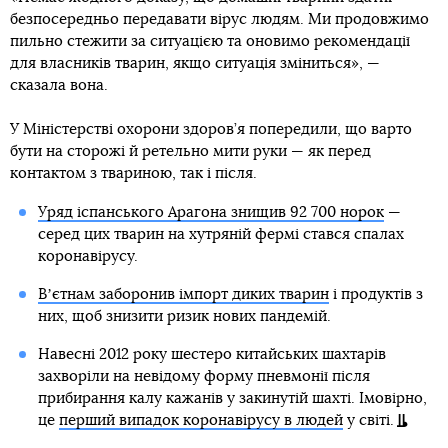
безпосередньо передавати вірус людям. Ми продовжимо
пильно стежити за ситуацією та оновимо рекомендації
для власників тварин, якщо ситуація зміниться», —
сказала вона.
У Міністерстві охорони здоров’я попередили, що варто
бути на сторожі й ретельно мити руки — як перед
контактом з твариною, так і після.
Уряд іспанського Арагона знищив 92 700 норок
—
серед цих тварин на хутряній фермі стався спалах
коронавірусу.
Вʼєтнам заборонив імпорт диких тварин
і продуктів з
них, щоб знизити ризик нових пандемій.
Навесні 2012 року шестеро китайських шахтарів
захворіли на невідому форму пневмонії після
прибирання калу кажанів у закинутій шахті. Імовірно,
це
перший випадок коронавірусу в людей
у світі.