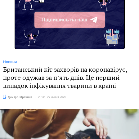
Підпишись на наш
Telegram
Новини
Британський кіт захворів на коронавірус,
проте одужав за пʼять днів. Це перший
випадок інфікування тварини в країні
Автор:
Дмитро Мрачник
Дата:
20:36, 27 липня 2020