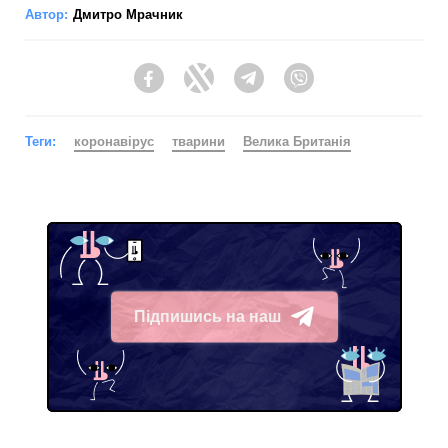
Автор:
Дмитро Мрачник
Facebook
Twitter
Telegram
Viber
Теги:
коронавірус
тварини
Велика Британія
Підпишись на наш
Telegram