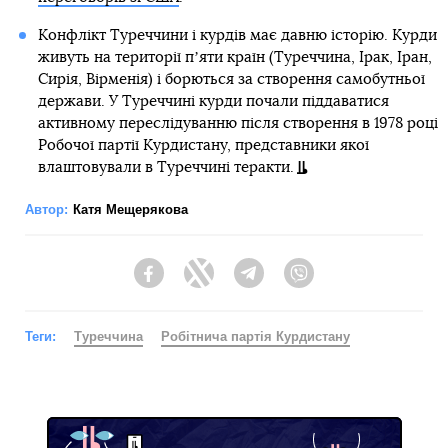
Конфлікт Туреччини і курдів має давню історію. Курди
живуть на території пʼяти країн (Туреччина, Ірак, Іран,
Сирія, Вірменія) і борються за створення самобутньої
держави. У Туреччині курди почали піддаватися
активному переслідуванню після створення в 1978 році
Робочої партії Курдистану, представники якої
влаштовували в Туреччині теракти.
Автор:
Катя Мещерякова
Facebook
Twitter
Telegram
Viber
Теги:
Туреччина
Робітнича партія Курдистану