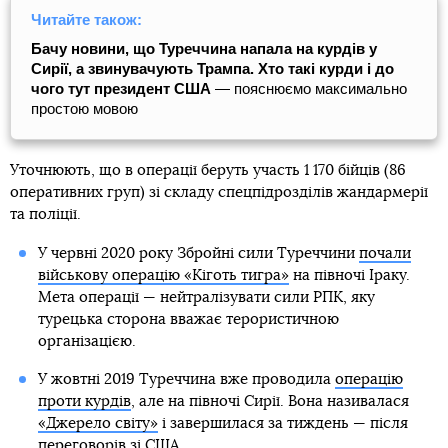
Читайте також:
Бачу новини, що Туреччина напала на курдів у
Сирії, а звинувачують Трампа. Хто такі курди і до
чого тут президент США
— пояснюємо максимально
простою мовою
Уточнюють, що в операції беруть участь 1 170 бійців (86
оперативних груп) зі складу спецпідрозділів жандармерії
та поліції.
У червні 2020 року Збройні сили Туреччини
почали
військову операцію «Кіготь тигра»
на півночі Іраку.
Мета операції — нейтралізувати сили РПК, яку
турецька сторона вважає терористичною
організацією.
У жовтні 2019 Туреччина вже проводила
операцію
проти курдів
, але на півночі Сирії. Вона називалася
«Джерело світу»
і завершилася за тиждень — після
переговорів зі США
.