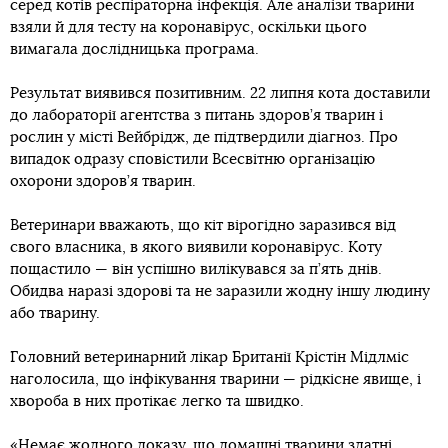
серед котів респіраторна інфекція. Але аналізи тварини
взяли й для тесту на коронавірус, оскільки цього
вимагала дослідницька програма.
Результат виявився позитивним. 22 липня кота доставили
до лабораторії агентства з питань здоров’я тварин і
рослин у місті Вейбрідж, де підтвердили діагноз. Про
випадок одразу сповістили Всесвітню організацію
охорони здоров’я тварин.
Ветеринари вважають, що кіт вірогідно заразився від
свого власника, в якого виявили коронавірус. Коту
пощастило — він успішно вилікувався за п’ять днів.
Обидва наразі здорові та не заразили жодну іншу людину
або тварину.
Головний ветеринарний лікар Британії Крістін Мідлміс
наголосила, що інфікування тварини — рідкісне явище, і
хвороба в них протікає легко та швидко.
«Немає жодного доказу, що домашні тварини здатні