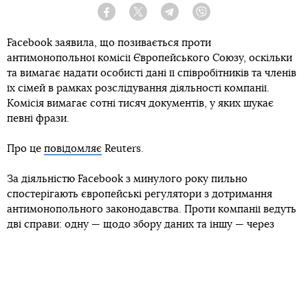
Facebook
Twitter
Telegram
Viber
Facebook заявила, що позивається проти
антимонопольної комісії Європейського Союзу, оскільки
та вимагає надати особисті дані її співробітників та членів
їх сімей в рамках розслідування діяльності компанії.
Комісія вимагає сотні тисяч документів, у яких шукає
певні фрази.
Про це
повідомляє
Reuters.
За діяльністю Facebook з минулого року пильно
спостерігають європейські регулятори з дотримання
антимонопольного законодавства. Проти компанії ведуть
дві справи: одну — щодо збору даних та іншу — через
запуск торгового майданчику в 2016 році, яким
користується для продажу та придбання речей близько
800 млн користувачів з 70 країн світу.
Відтоді компанія надала комісії майже 2 млн сторінок