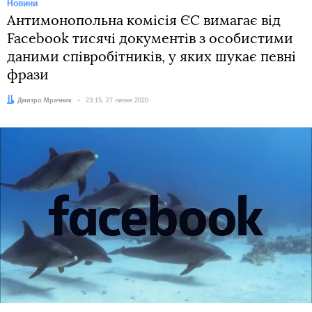
Новини
Антимонопольна комісія ЄС вимагає від
Facebook тисячі документів з особистими
даними співробітників, у яких шукає певні
фрази
Автор:
Дмитро Мрачник
Дата:
23:15, 27 липня 2020