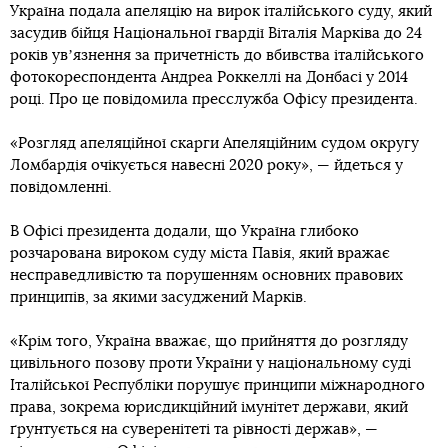
Україна подала апеляцію на вирок італійського суду, який
засудив бійця Національної гвардії Віталія Марківа до 24
років увʼязнення за причетність до вбивства італійського
фотокореспондента Андреа Роккеллі на Донбасі у 2014
році. Про це повідомила пресслужба Офісу президента.
«Розгляд апеляційної скарги Апеляційним судом округу
Ломбардія очікується навесні 2020 року», — йдеться у
повідомленні.
В Офісі президента додали, що Україна глибоко
розчарована вироком суду міста Павія, який вражає
несправедливістю та порушенням основних правових
принципів, за якими засуджений Марків.
«Крім того, Україна вважає, що прийняття до розгляду
цивільного позову проти України у національному суді
Італійської Республіки порушує принципи міжнародного
права, зокрема юрисдикційний імунітет держави, який
ґрунтується на суверенітеті та рівності держав», —