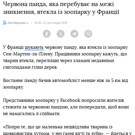
Червона панда, яка перебуває на межі
зникнення, втекла із зоопарку у Франції
Автор:
Оля Березюк ь
Дата:
19:40, 21 листопада 2019
Facebook
Twitter
Telegram
Viber
У Франції
шукають
червону панду, яка втекла із зоопарку
Сен-Мартен-ла-Плену. Працівники зоопарку кажуть, що
тварин втекла, перелізши через зламані недавніми
снігопадами гілки дерев.
Востаннє панду бачив автомобіліст менше ніж за 5 км від
зоопарку.
Представники зоопарку у Facebook попросили жителів
стежити за червоною пандою, але попередили, щоб вони
не намагались її спіймати.
«Попри те, що це маленька нешкідлива тварина із
шовковистим хутром, у неї гарні кігті та зуби», — йдеться у