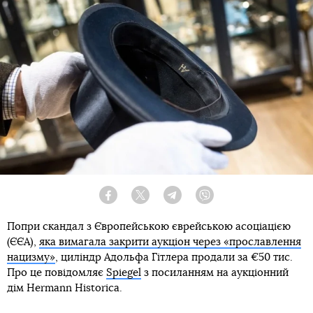
Facebook
Twitter
Telegram
Viber
Попри скандал з Європейською єврейською асоціацією
(ЄЄА),
яка вимагала закрити аукціон через «прославлення
нацизму»
, циліндр Адольфа Гітлера продали за €50 тис.
Про це повідомляє
Spiegel
з посиланням на аукціонний
дім Hermann Historica.