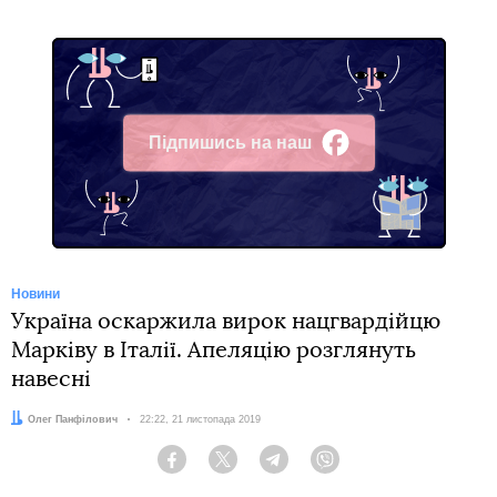
Підпишись на наш
Facebook
Новини
Україна оскаржила вирок нацгвардійцю
Марківу в Італії. Апеляцію розглянуть
навесні
Автор:
Олег Панфілович
Дата:
22:22, 21 листопада 2019
Facebook
Twitter
Telegram
Viber