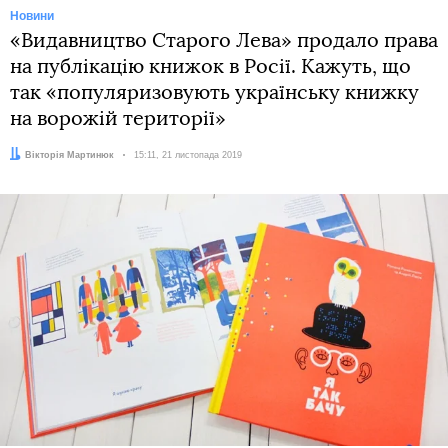
Новини
«Видавництво Старого Лева» продало права
на публікацію книжок в Росії. Кажуть, що
так «популяризовують українську книжку
на ворожій території»
Автор:
Вікторія Мартинюк
Дата:
15:11, 21 листопада 2019