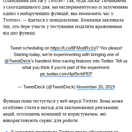
Планування постів у Twitter? Так, будь ласка! Починаючи
з сьогоднішнього дня, ми експериментуємо із залученням
однієї з найзручніших функцій, яка економить час у
Twitter», — йдеться у повідомленні. Компанія закликала
тих, хто бере участь у тестування поділити враженнями
від цієї функції.
Tweet scheduling on
https://t.co/8FModRv1sl
? Yes please!
Starting today, we’re experimenting with bringing one of
@TweetDeck
’s handiest time-saving features into Twitter. Tell us
what you think if you’re part of the experiment.
pic.twitter.com/4pI9xrbPEP
— TweetDeck (@TweetDeck)
November 20, 2019
Функція поки тестується у веб-версії Twitter. Вона може
особливо стати в нагоді для запланованих рекламних
акцій, оголошень компаній та користувачам, які
використовують сервіс для роботи.