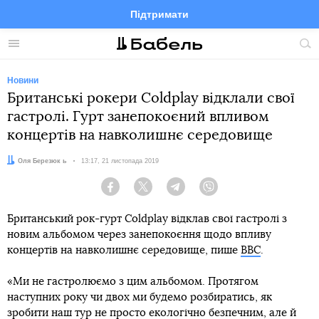
Підтримати
Facebook
Telegram
Twitter
Instagram
Меню
По
по
сай
Новини
Британські рокери Coldplay відклали свої
гастролі. Гурт занепокоєний впливом
концертів на навколишнє середовище
Автор:
Оля Березюк ь
Дата:
13:17, 21 листопада 2019
Facebook
Twitter
Telegram
Viber
Британський рок-гурт Coldplay відклав свої гастролі з
новим альбомом через занепокоєння щодо впливу
концертів на навколишнє середовище, пише
BBC
.
«Ми не гастролюємо з цим альбомом. Протягом
наступних року чи двох ми будемо розбиратись, як
зробити наш тур не просто екологічно безпечним, але й