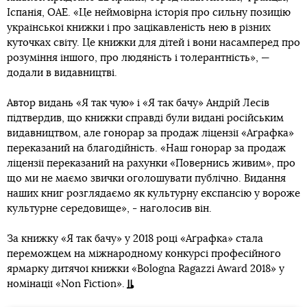
Іспанія, ОАЕ. «Це неймовірна історія про сильну позицію
української книжки і про зацікавленість нею в різних
куточках світу. Це книжки для дітей і вони насамперед про
розуміння іншого, про людяність і толерантність», —
додали в видавництві.
Автор видань «Я так чую» і «Я так бачу» Андрій Лесів
підтвердив, що книжки справді були видані російським
видавництвом, але гонорар за продаж ліцензії «Аґрафка»
переказаний на благодійність. «Наш гонорар за продаж
ліцензії переказаний на рахунки «Повернись живим», про
що ми не маємо звички оголошувати публічно. Видання
наших книг розглядаємо як культурну експансію у вороже
культурне середовище», - наголосив він.
За книжку «Я так бачу» у 2018 році «Аґрафка» стала
переможцем на міжнародному конкурсі професійного
ярмарку дитячої книжки «Bologna Ragazzi Award 2018» у
номінації «Non Fiction».