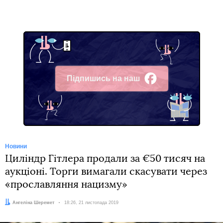
Підпишись на наш
Facebook
Новини
Циліндр Гітлера продали за €50 тисяч на
аукціоні. Торги вимагали скасувати через
«прославляння нацизму»
Автор:
Ангеліна Шеремет
Дата:
18:26, 21 листопада 2019