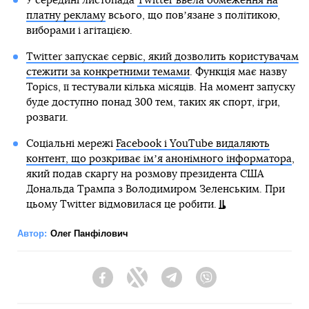
У середині листопада
Twitter ввела обмеження на
платну рекламу
всього, що повʼязане з політикою,
виборами і агітацією.
Twitter запускає сервіс, який дозволить користувачам
стежити за конкретними темами
. Функція має назву
Topics, її тестували кілька місяців. На момент запуску
буде доступно понад 300 тем, таких як спорт, ігри,
розваги.
Соціальні мережі
Facebook і YouTube видаляють
контент, що розкриває імʼя анонімного інформатора
,
який подав скаргу на розмову президента США
Дональда Трампа з Володимиром Зеленським. При
цьому Twitter відмовилася це робити.
Автор:
Олег Панфілович
Facebook
Twitter
Telegram
Viber