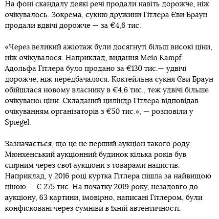
На фоні скандалу деякі речі продали навіть дорожче, ніж
очікувалось. Зокрема, сукню дружини Гітлера Єви Браун
продали вдвічі дорожче — за €4,6 тис.
«Через великий ажіотаж були досягнуті більш високі ціни,
ніж очікувалося. Наприклад, видання Mein Kampf
Адольфа Гітлера було продано за €130 тис.— удвічі
дорожче, ніж передбачалося. Коктейльна сукня Єви Браун
обійшлася новому власнику в €4,6 тис., теж удвічі більше
очікуваної ціни. Складаний циліндр Гітлера відповідав
очікуванням організаторів з €50 тис.», — розповіли у
Spiegel.
Зазначається, що це не перший аукціон такого роду.
Мюнхенський аукціонний будинок кілька років був
спірним через свої аукціони з товарами нацистів.
Наприклад, у 2016 році куртка Гітлера пішла за найвищою
ціною — € 275 тис. На початку 2019 року, незадовго до
аукціону, 63 картини, імовірно, написані Гітлером, були
конфісковані через сумніви в їхній автентичності.