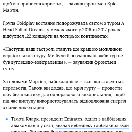
щоб він приносив користь», — заявив фронтмен Кріс
Мартін.
Група Coldplay востаннє подорожувала світом з туром A
Head Full of Dreams, у межах якого у 2016 та 2017 роках
відбулися 122 концерти на чотирьох континентах.
«Наступні наші гастролі стануть ще кращою можливою
версією такого туру. Ми були б розчаровані, якби тур не
був вуглецево-нейтральним», — зауважив фронтмен
гурту.
За словами Мартіна, найскладніше — все, що стосується
перельотів. Також він додав, що мрія гурту — провести
шоу без пластику для одноразового використання, і щоб
під час виступу використовувалась відновлювана енергія
з сонячних батарей.
Тімоті Кларк, президент Emirates, однієї з найбільших
авіакомпаній у світі,
визнав небезпеку глобальних змін