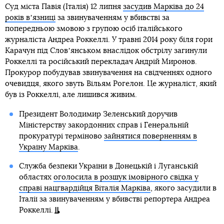
Суд міста Павія (Італія) 12 липня
засудив Марківа до 24
років вʼязниці
за звинуваченням у вбивстві за
попередньою змовою з групою осіб італійського
журналіста Андреа Роккеллі. У травні 2014 року біля гори
Карачун під Словʼянськом внаслідок обстрілу загинули
Роккеллі та російський перекладач Андрій Миронов.
Прокурор побудував звинувачення на свідченнях одного
очевидця, якого звуть Вільям Рогелон. Це журналіст, який
був із Роккеллі, але лишився живим.
Президент Володимир Зеленський доручив
Міністерству закордонних справ і Генеральній
прокуратурі терміново
зайнятися поверненням в
Україну Марківа
.
Служба безпеки України в Донецькій і Луганській
областях
оголосила в розшук імовірного свідка у
справі нацгвардійця Віталія Марківа
, якого засудили в
Італії за звинуваченням у вбивстві репортера Андреа
Роккеллі.