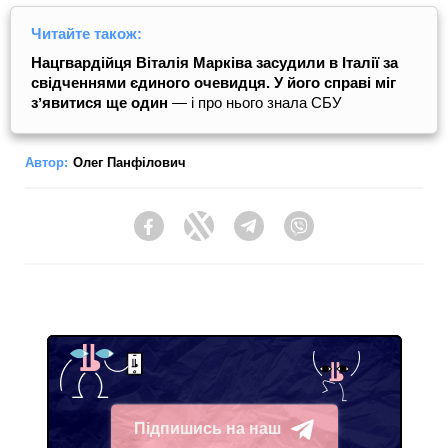
Читайте також:
Нацгвардійця Віталія Марківа засудили в Італії за
свідченнями єдиного очевидця. У його справі міг
зʼявитися ще один
— і про нього знала СБУ
Автор:
Олег Панфілович
Facebook
Twitter
Telegram
Viber
Підпишись на наш
Telegram