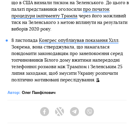
що в США визнали тиском на Зеленського. До цього в
палаті представників оголосили
про початок
процедури імпічменту Трампа
через його можливий
тиск на Зеленського з метою вплинути на результати
виборів 2020 року.
8 листопада
Конгрес опублікував показання Хілл
.
Зокрема, вона стверджувала, що намагалася
повідомити законодавцям про занепокоєння серед
топчиновників Білого дому вжитими напередодні
телефонної розмови між Трампом і Зеленським 25
липня заходами, щоб змусити Україну розпочати
політично мотивовані переслідування.
Автор:
Олег Панфілович
Facebook
Twitter
Telegram
Viber