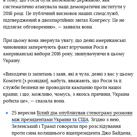
в тому, що Росія була іноземною державою, яка
систематично атакувала наші демократичні інститути у
2016 році. Це публічний висновок наших спецслужб,
підтверджений в двохпартійних звітах Конгресу. Це не
підлягає обговоренню», — заявила вона.
При цьому вона звернула увагу, що деякі американські
чиновники заперечують факт втручання Росії в
американські вибори 2016 року, звинувачуючи в цьому
Україну.
«Виходячи із запитань і заяв, які я чула, деякі з вас у цьому
Комітеті [з розвідки], мабуть, вважають, що Росія та її
служби безпеки не проводили кампанію проти нашої
країни, і що, можливо, чомусь, з якоїсь причини, Україна
робила це», — сказала вона.
25 вересня
Білий дім опублікував стенограму розмови
між президентами України та США
. Згідно з нею,
Зеленський і Трамп говорили про розслідування
проти сина колишнього віцепрезидента Джо Байдена,