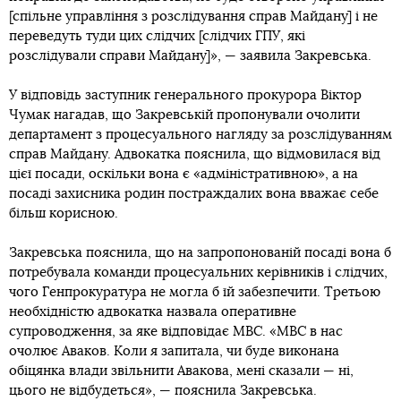
[спільне управління з розслідування справ Майдану] і не
переведуть туди цих слідчих [слідчих ГПУ, які
розслідували справи Майдану]», — заявила Закревська.
У відповідь заступник генерального прокурора Віктор
Чумак нагадав, що Закревській пропонували очолити
департамент з процесуального нагляду за розслідуванням
справ Майдану. Адвокатка пояснила, що відмовилася від
цієї посади, оскільки вона є «адміністративною», а на
посаді захисника родин постраждалих вона вважає себе
більш корисною.
Закревська пояснила, що на запропонованій посаді вона б
потребувала команди процесуальних керівників і слідчих,
чого Генпрокуратура не могла б їй забезпечити. Третьою
необхідністю адвокатка назвала оперативне
супроводження, за яке відповідає МВС. «МВС в нас
очолює Аваков. Коли я запитала, чи буде виконана
обіцянка влади звільнити Авакова, мені сказали — ні,
цього не відбудеться», — пояснила Закревська.