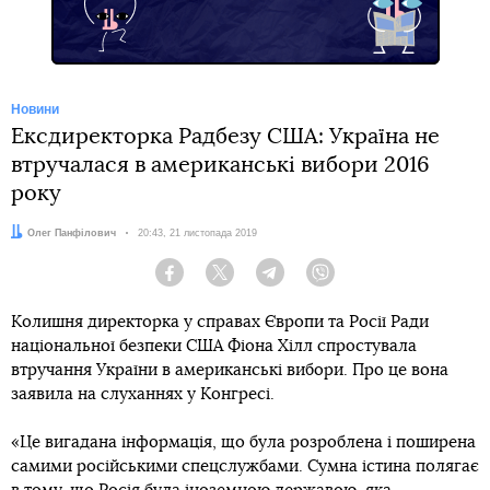
Новини
Ексдиректорка Радбезу США: Україна не
втручалася в американські вибори 2016
року
Автор:
Олег Панфілович
Дата:
20:43, 21 листопада 2019
Facebook
Twitter
Telegram
Viber
Колишня директорка у справах Європи та Росії Ради
національної безпеки США Фіона Хілл спростувала
втручання України в американські вибори. Про це вона
заявила на слуханнях у Конгресі.
«Це вигадана інформація, що була розроблена і поширена
самими російськими спецслужбами. Сумна істина полягає