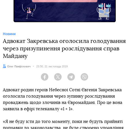
Новини
Адвокат Закревська оголосила голодування
через призупинення розслідування справ
Майдану
Автор:
Олег Панфілович
Дата:
23:50, 21 листопада 2019
Facebook
Twitter
Telegram
Viber
Адвокат родин героїв Небесної Сотні Євгенія Закревська
оголосила голодування через зупинку розслідування
проваджень щодо злочинів на Євромайдані. Про це вона
заявила в ефірі телеканалу «1 + 1».
«Я не буду їсти до того моменту, поки не будуть прийняті
поправки до законодавства, не буде створено управління