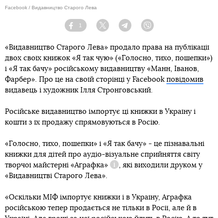
Facebook / Видавництво Старого Лева
1
Facebook
Twitter
Telegram
Viber
«Видавництво Старого Лева» продало права на публікації
двох своїх книжок «Я так чую» («Голосно, тихо, пошепки»)
і «Я так бачу» російському видавництву «Манн, Іванов,
Фарбер». Про це на своїй сторінці у Facebook
повідомив
видавець і художник Ілля Стронговський.
Російське видавництво імпортує ці книжки в Україну і
кошти з їх продажу спрямовуються в Росію.
«Голосно, тихо, пошепки» і «Я так бачу» - це пізнавальні
книжки для дітей про аудіо-візуальне сприйняття світу
творчої майстерні «Аґрафка»
, які виходили друком у
Довідка
«Видавництві Старого Лева».
«Оскільки МІФ імпортує книжки і в Україну, Аґрафка
російською тепер продається не тільки в Росії, але й в