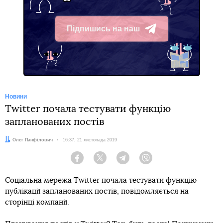
Підпишись на наш
Telegram
Новини
Twitter почала тестувати функцію
запланованих постів
Автор:
Олег Панфілович
Дата:
16:37, 21 листопада 2019
Facebook
Twitter
Telegram
Viber
Соціальна мережа Twitter почала тестувати функцію
публікації запланованих постів, повідомляється на
сторінці компанії.