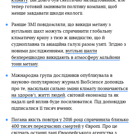
клімату
. Він довго був скептично налаштованим, але
тепер готовий змінювати політику компанії, щоб
менше завдавати шкоди екології.
Раніше ЗМІ повідомляли, що викиди метану з
вугільних шахт можуть спричинити глобальну
кліматичну кризу з тією ж швидкістю, що й
судноплавна та авіаційна галузі разом узяті. Згідно з
новими дослідженнями,
вугільні шахти
безперешкодно викидають в атмосферу мільйони
тонн метану
.
Міжнародна група дослідників опублікувала в
науково-популярному журналі BioScience доповідь
про те,
наскільки сильно зміни клімату позначаються
на здоровʼї, житті людей
, світовій економіці та як
надалі цей вплив буде посилюватися. Під доповіддю
підписалися 11 тисяч вчених.
Погана якість повітря у 2016 році спричинила близько
400 тисяч передчасних смертей
у Європі. Про це
свідчать останні дані Європейського агентства з