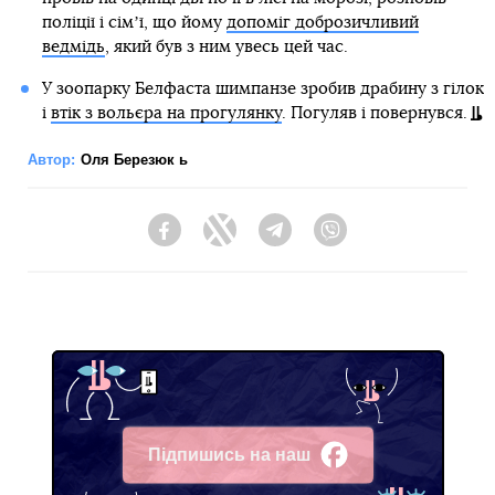
поліції і сімʼї, що йому
допоміг доброзичливий
ведмідь
, який був з ним увесь цей час.
У зоопарку Белфаста шимпанзе зробив драбину з гілок
і
втік з вольєра на прогулянку
. Погуляв і повернувся.
Автор:
Оля Березюк ь
Facebook
Twitter
Telegram
Viber
Підпишись на наш
Facebook