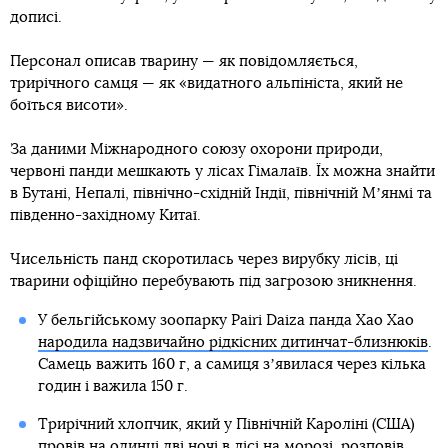
дописі.
Персонал описав тварину — як повідомляється,
трирічного самця — як «видатного альпініста, який не
боїться висоти».
За даними Міжнародного союзу охорони природи,
червоні панди мешкають у лісах Гімалаїв. Їх можна знайти
в Бутані, Непалі, північно-східній Індії, північній Мʼянмі та
південно-західному Китаї.
Чисельність панд скоротилась через вирубку лісів, ці
тварини офіційно перебувають під загрозою зникнення.
У бельгійському зоопарку Pairi Daiza панда Хао Хао
народила надзвичайно рідкісних дитинчат-близнюків
.
Самець важить 160 г, а самиця зʼявилася через кілька
годин і важила 150 г.
Трирічний хлопчик, який у Північній Кароліні (США)
провів на одинці дві ночі в лісі на морозі, розповів