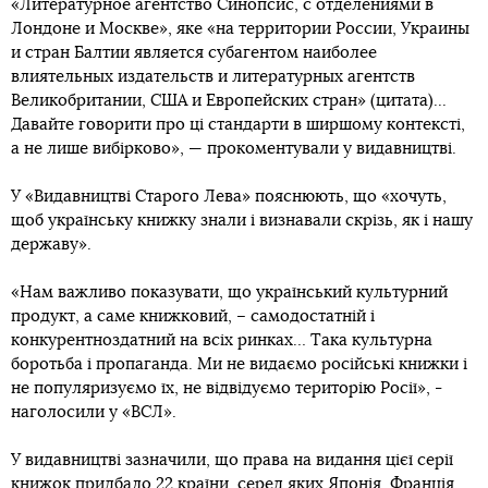
«Литературное агентство Синопсис, с отделениями в
Лондоне и Москве», яке «на территории России, Украины
и стран Балтии является субагентом наиболее
влиятельных издательств и литературных агентств
Великобритании, США и Европейских стран» (цитата)...
Давайте говорити про ці стандарти в ширшому контексті,
а не лише вибірково», — прокоментували у видавництві.
У «Видавництві Старого Лева» пояснюють, що «хочуть,
щоб українську книжку знали і визнавали скрізь, як і нашу
державу».
«Нам важливо показувати, що український культурний
продукт, а саме книжковий, – самодостатній і
конкурентноздатний на всіх ринках… Така культурна
боротьба і пропаганда. Ми не видаємо російські книжки і
не популяризуємо їх, не відвідуємо територію Росії», -
наголосили у «ВСЛ».
У видавництві зазначили, що права на видання цієї серії
книжок придбало 22 країни, серед яких Японія, Франція,