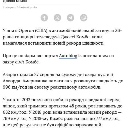
Джессі Комбс.
Instagram / thejessicombs
Facebook
Twitter
Telegram
Viber
У штаті Орегон (США) в автомобільній аварії загинула 36-
річна гонщиця і телеведуча Джессі Комбс, коли
намагалася встановити новий рекорд швидкості.
Про це повідомляє портал
Autoblog
із посиланням на
заяву сімʼї Комбс.
Аварія сталася 27 серпня на сухому дні озера пустелі
Алворда. Американка намагалася розвинути швидкість до
996 км/год на своєму реактивному автомобілі.
У жовтні 2013 року вона побила рекорд швидкості серед
жінок, який тримався протягом 48 років, розігнавшись до
632 км/год. У 2016 році вона встановила новий рекорд —
769 км/год. У 2018-му Комбс розігналася до 777 км/год,
але цей результат не був офіційно зарахований.