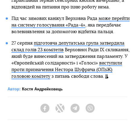
гарантійний термін сенсорних кнопок вичерпано, а
відповідей на питання про їхню роботу нема.
Під час зимових канікул Верховна Рада
може перейти
на систему голосування «Рада-4»
, яка передбачає
волевиявлення за допомогою відбитка пальця.
27 серпня
підготовча депутатська група затвердила
склад голів 23 комітетів
Верховної Ради IX скликання,
який буде винесений на затвердження парламенту. У
«Європейській солідарності» і «Голосі»
виступили
проти призначення Нестора Шуфрича (ОПзЖ)
головою комітету
з питань свободи слова.
Автор:
Костя Андрейковець
Facebook
Twitter
Telegram
Viber