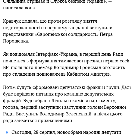
Очільника отримає й Служба безпеки України», —
написала вона.
Кравчук додала, що проти розгляду зняття
недоторканності на першому засіданні виступили
представники «Європейської солідарності» Петра
Порошенка.
Як повідомляє
Інтерфакс-Україна
, в перший день Ради
почнеться з формування тимчасової президії першої сесії
ВР, після чого премʼєр Володимир Гройсман оголосить
про складення повноважень Кабінетом міністрів.
Потім будуть сформовані депутатські фракції і групи. Далі
буде вирішено питання про коаліцію депутатських
фракцій. Буде обрана Лічильна комісія парламенту,
голова, перший заступник і заступник голови Верховної
Ради. Виступить Володимир Зеленський, а після цього
рада займеться призначеннями.
Сьогодні, 28 серпня,
новообрані народні депутати