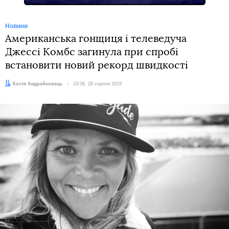
Новини
Американська гонщиця і телеведуча
Джессі Комбс загинула при спробі
встановити новий рекорд швидкості
Автор:
Костя Андрейковець
Дата:
23:08, 28 серпня 2019