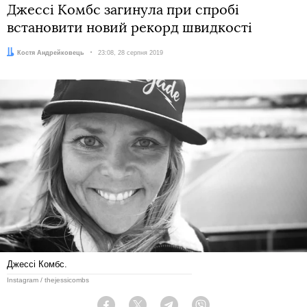
Джессі Комбс загинула при спробі
встановити новий рекорд швидкості
Автор:
Костя Андрейковець
Дата:
23:08, 28 серпня 2019
Джессі Комбс.
Instagram / thejessicombs