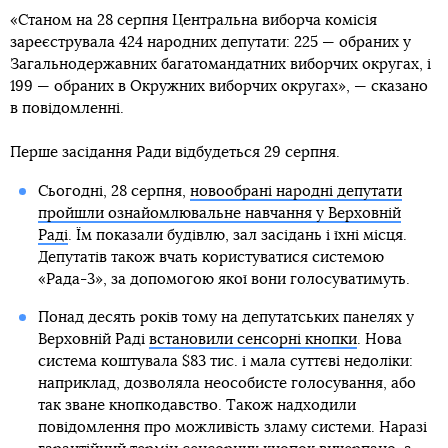
«Станом на 28 серпня Центральна виборча комісія
зареєструвала 424 народних депутати: 225 — обраних у
Загальнодержавних багатомандатних виборчих округах, і
199 — обраних в Окружних виборчих округах», — сказано
в повідомленні.
Перше засідання Ради відбудеться 29 серпня.
Сьогодні, 28 серпня,
новообрані народні депутати
пройшли ознайомлювальне навчання у Верховній
Раді
. Їм показали будівлю, зал засідань і їхні місця.
Депутатів також вчать користуватися системою
«Рада-3», за допомогою якої вони голосуватимуть.
Понад десять років тому на депутатських панелях у
Верховній Раді
встановили сенсорні кнопки
. Нова
система коштувала $83 тис. і мала суттєві недоліки:
наприклад, дозволяла неособисте голосування, або
так зване кнопкодавство. Також надходили
повідомлення про можливість зламу системи. Наразі