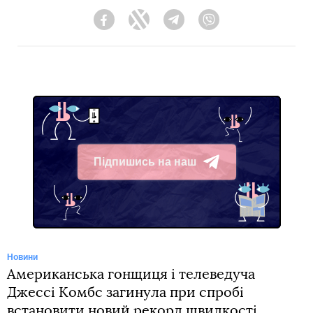
Facebook
Twitter
Telegram
Viber
Підпишись на наш
Telegram
Новини
Американська гонщиця і телеведуча
Джессі Комбс загинула при спробі
встановити новий рекорд швидкості