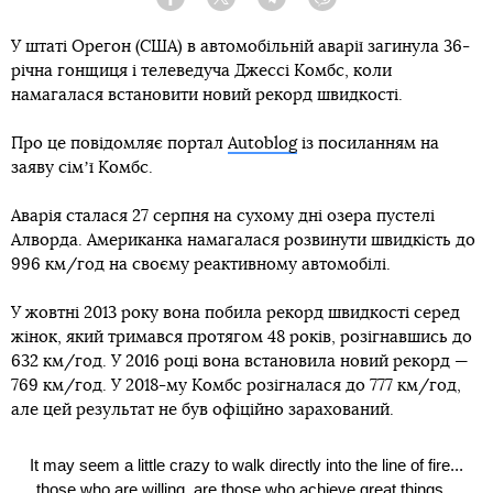
Facebook
Twitter
Telegram
Viber
У штаті Орегон (США) в автомобільній аварії загинула 36-
річна гонщиця і телеведуча Джессі Комбс, коли
намагалася встановити новий рекорд швидкості.
Про це повідомляє портал
Autoblog
із посиланням на
заяву сімʼї Комбс.
Аварія сталася 27 серпня на сухому дні озера пустелі
Алворда. Американка намагалася розвинути швидкість до
996 км/год на своєму реактивному автомобілі.
У жовтні 2013 року вона побила рекорд швидкості серед
жінок, який тримався протягом 48 років, розігнавшись до
632 км/год. У 2016 році вона встановила новий рекорд —
769 км/год. У 2018-му Комбс розігналася до 777 км/год,
але цей результат не був офіційно зарахований.
It may seem a little crazy to walk directly into the line of fire...
those who are willing, are those who achieve great things. .