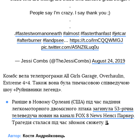
.
People say I’m crazy. I say thank you ;)
.
.
.
#fastestwomanonearth
#almost
#fasterthanfast
#jetcar
#afterburner
#landpsee
…
https://t.co/IrnCQQWMGJ
pic.twitter.com/A5NZ6Luq0u
— Jessi Combs (@TheJessiCombs)
August 24, 2019
Комбс вела телепрограми All Girls Garage, Overhaulin,
Extreme 4×4. Також вона була тимчасовою співведучою
шоу «Руйнівники легенд».
Раніше в Новому Орлеані (США) під час падіння
легкомоторного двомісного літака
загинула 53-річна
телеведуча новин на каналі FOX 8 News Ненсі Паркер
.
Трагедія сталася під час зйомок сюжету.
Автор:
Костя Андрейковець