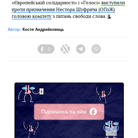
«Європейській солідарності» і «Голосі»
виступили
проти призначення Нестора Шуфрича (ОПзЖ)
головою комітету
з питань свободи слова.
Автор:
Костя Андрейковець
2
Facebook
Twitter
Telegram
Viber
Підпишись на наш
Facebook