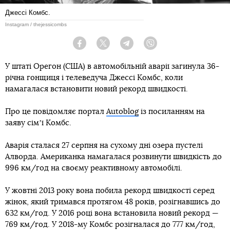
Джессі Комбс.
Instagram / thejessicombs
Facebook
Twitter
Telegram
Viber
У штаті Орегон (США) в автомобільній аварії загинула 36-
річна гонщиця і телеведуча Джессі Комбс, коли
намагалася встановити новий рекорд швидкості.
Про це повідомляє портал
Autoblog
із посиланням на
заяву сімʼї Комбс.
Аварія сталася 27 серпня на сухому дні озера пустелі
Алворда. Американка намагалася розвинути швидкість до
996 км/год на своєму реактивному автомобілі.
У жовтні 2013 року вона побила рекорд швидкості серед
жінок, який тримався протягом 48 років, розігнавшись до
632 км/год. У 2016 році вона встановила новий рекорд —
769 км/год. У 2018-му Комбс розігналася до 777 км/год,