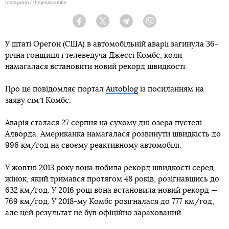
Instagram / thejessicombs
Facebook
Twitter
Telegram
Viber
У штаті Орегон (США) в автомобільній аварії загинула 36-
річна гонщиця і телеведуча Джессі Комбс, коли
намагалася встановити новий рекорд швидкості.
Про це повідомляє портал
Autoblog
із посиланням на
заяву сімʼї Комбс.
Аварія сталася 27 серпня на сухому дні озера пустелі
Алворда. Американка намагалася розвинути швидкість до
996 км/год на своєму реактивному автомобілі.
У жовтні 2013 року вона побила рекорд швидкості серед
жінок, який тримався протягом 48 років, розігнавшись до
632 км/год. У 2016 році вона встановила новий рекорд —
769 км/год. У 2018-му Комбс розігналася до 777 км/год,
але цей результат не був офіційно зарахований.