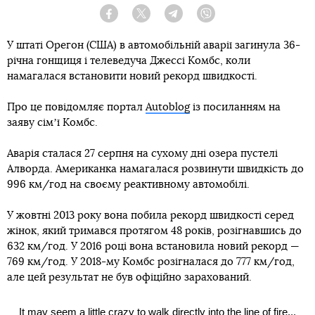
Facebook
Twitter
Telegram
Viber
У штаті Орегон (США) в автомобільній аварії загинула 36-
річна гонщиця і телеведуча Джессі Комбс, коли
намагалася встановити новий рекорд швидкості.
Про це повідомляє портал
Autoblog
із посиланням на
заяву сімʼї Комбс.
Аварія сталася 27 серпня на сухому дні озера пустелі
Алворда. Американка намагалася розвинути швидкість до
996 км/год на своєму реактивному автомобілі.
У жовтні 2013 року вона побила рекорд швидкості серед
жінок, який тримався протягом 48 років, розігнавшись до
632 км/год. У 2016 році вона встановила новий рекорд —
769 км/год. У 2018-му Комбс розігналася до 777 км/год,
але цей результат не був офіційно зарахований.
It may seem a little crazy to walk directly into the line of fire...