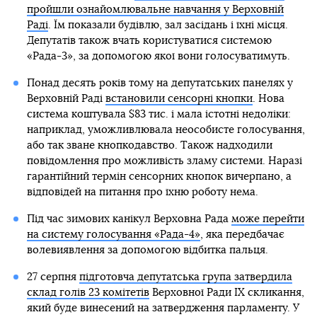
пройшли ознайомлювальне навчання у Верховній
Раді
. Їм показали будівлю, зал засідань і їхні місця.
Депутатів також вчать користуватися системою
«Рада-3», за допомогою якої вони голосуватимуть.
Понад десять років тому на депутатських панелях у
Верховній Раді
встановили сенсорні кнопки
. Нова
система коштувала $83 тис. і мала істотні недоліки:
наприклад, уможливлювала неособисте голосування,
або так зване кнопкодавство. Також надходили
повідомлення про можливість зламу системи. Наразі
гарантійний термін сенсорних кнопок вичерпано, а
відповідей на питання про їхню роботу нема.
Під час зимових канікул Верховна Рада
може перейти
на систему голосування «Рада-4»
, яка передбачає
волевиявлення за допомогою відбитка пальця.
27 серпня
підготовча депутатська група затвердила
склад голів 23 комітетів
Верховної Ради IX скликання,
який буде винесений на затвердження парламенту. У