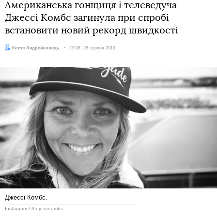
Американська гонщиця і телеведуча
Джессі Комбс загинула при спробі
встановити новий рекорд швидкості
Автор:
Костя Андрейковець
Дата:
23:08, 28 серпня 2019
Джессі Комбс.
Instagram / thejessicombs