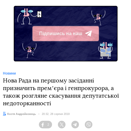
Підпишись на наш
Telegram
Новини
Нова Рада на першому засіданні
призначить премʼєра і генпрокурора, а
також розгляне скасування депутатської
недоторканності
Автор:
Костя Андрейковець
Дата:
20:32, 28 серпня 2019
2
Facebook
Twitter
Telegram
Viber