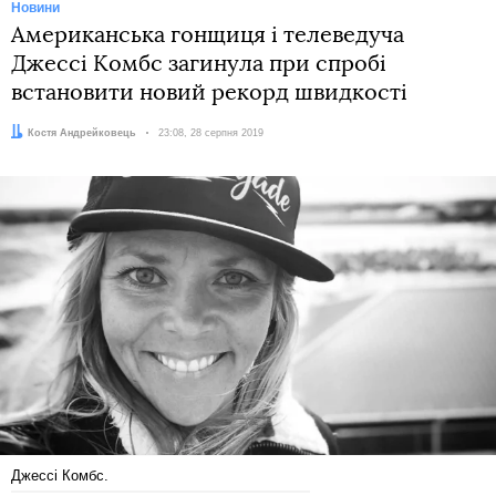
Новини
Американська гонщиця і телеведуча
Джессі Комбс загинула при спробі
встановити новий рекорд швидкості
Автор:
Костя Андрейковець
Дата:
23:08, 28 серпня 2019
Джессі Комбс.