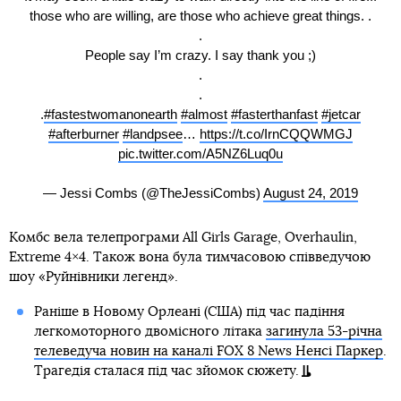
those who are willing, are those who achieve great things. .
.
People say I’m crazy. I say thank you ;)
.
.
.
#fastestwomanonearth
#almost
#fasterthanfast
#jetcar
#afterburner
#landpsee
…
https://t.co/IrnCQQWMGJ
pic.twitter.com/A5NZ6Luq0u
— Jessi Combs (@TheJessiCombs)
August 24, 2019
Комбс вела телепрограми All Girls Garage, Overhaulin,
Extreme 4×4. Також вона була тимчасовою співведучою
шоу «Руйнівники легенд».
Раніше в Новому Орлеані (США) під час падіння
легкомоторного двомісного літака
загинула 53-річна
телеведуча новин на каналі FOX 8 News Ненсі Паркер
.
Трагедія сталася під час зйомок сюжету.