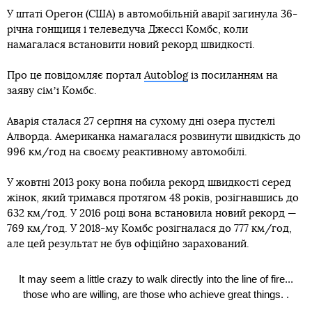
У штаті Орегон (США) в автомобільній аварії загинула 36-
річна гонщиця і телеведуча Джессі Комбс, коли
намагалася встановити новий рекорд швидкості.
Про це повідомляє портал
Autoblog
із посиланням на
заяву сімʼї Комбс.
Аварія сталася 27 серпня на сухому дні озера пустелі
Алворда. Американка намагалася розвинути швидкість до
996 км/год на своєму реактивному автомобілі.
У жовтні 2013 року вона побила рекорд швидкості серед
жінок, який тримався протягом 48 років, розігнавшись до
632 км/год. У 2016 році вона встановила новий рекорд —
769 км/год. У 2018-му Комбс розігналася до 777 км/год,
але цей результат не був офіційно зарахований.
It may seem a little crazy to walk directly into the line of fire...
those who are willing, are those who achieve great things. .
.