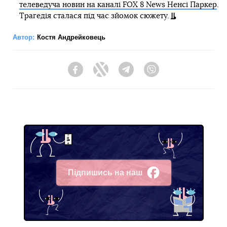
телеведуча новин на каналі FOX 8 News Ненсі Паркер
.
Трагедія сталася під час зйомок сюжету.
Автор:
Костя Андрейковець
Facebook
Twitter
Telegram
Viber
Підпишись на наш
Facebook