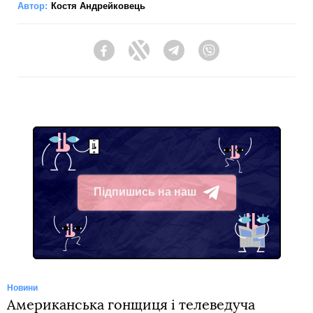
Автор:
Костя Андрейковець
Facebook
Twitter
Telegram
Viber
Підпишись на наш
Telegram
Новини
Американська гонщиця і телеведуча