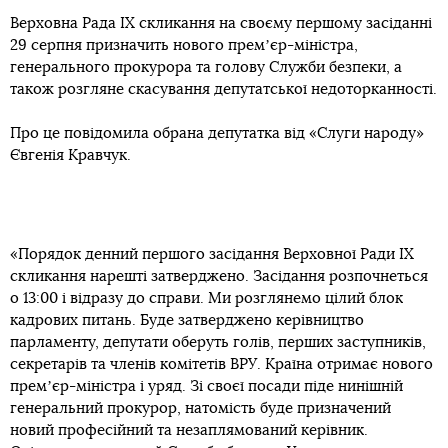
Верховна Рада IX скликання на своєму першому засіданні
29 серпня призначить нового премʼєр-міністра,
генерального прокурора та голову Служби безпеки, а
також розгляне скасування депутатської недоторканності.
Про це повідомила обрана депутатка від «Слуги народу»
Євгенія Кравчук.
«Порядок денний першого засідання Верховної Ради ІХ
скликання нарешті затверджено. Засідання розпочнеться
о 13:00 і відразу до справи. Ми розглянемо цілий блок
кадрових питань. Буде затверджено керівництво
парламенту, депутати оберуть голів, перших заступників,
секретарів та членів комітетів ВРУ. Країна отримає нового
премʼєр-міністра і уряд. Зі своєї посади піде нинішній
генеральний прокурор, натомість буде призначений
новий професійний та незаплямований керівник.