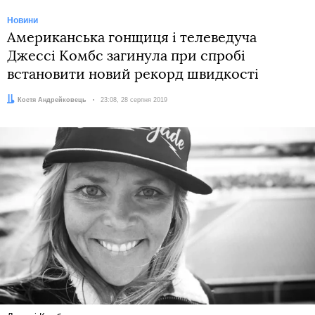
Новини
Американська гонщиця і телеведуча
Джессі Комбс загинула при спробі
встановити новий рекорд швидкості
Автор:
Костя Андрейковець
Дата:
23:08, 28 серпня 2019