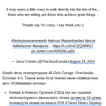
It may seem a little crazy to walk directly into the line of fire...
those who are willing, are those who achieve great things. .
.
People say I’m crazy. I say thank you ;)
.
.
.
#fastestwomanonearth
#almost
#fasterthanfast
#jetcar
#afterburner
#landpsee
…
https://t.co/IrnCQQWMGJ
pic.twitter.com/A5NZ6Luq0u
— Jessi Combs (@TheJessiCombs)
August 24, 2019
Комбс вела телепрограми All Girls Garage, Overhaulin,
Extreme 4×4. Також вона була тимчасовою співведучою
шоу «Руйнівники легенд».
Раніше в Новому Орлеані (США) під час падіння
легкомоторного двомісного літака
загинула 53-річна
телеведуча новин на каналі FOX 8 News Ненсі Паркер
.