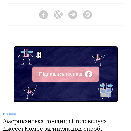
Facebook
Twitter
Telegram
Viber
Підпишись на наш
Facebook
Новини
Американська гонщиця і телеведуча
Джессі Комбс загинула при спробі