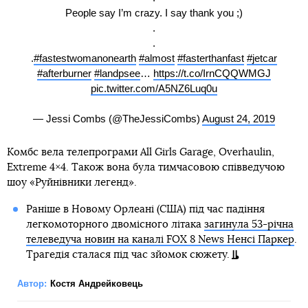
People say I’m crazy. I say thank you ;)
.
.
.
#fastestwomanonearth
#almost
#fasterthanfast
#jetcar
#afterburner
#landpsee
…
https://t.co/IrnCQQWMGJ
pic.twitter.com/A5NZ6Luq0u
— Jessi Combs (@TheJessiCombs)
August 24, 2019
Комбс вела телепрограми All Girls Garage, Overhaulin,
Extreme 4×4. Також вона була тимчасовою співведучою
шоу «Руйнівники легенд».
Раніше в Новому Орлеані (США) під час падіння
легкомоторного двомісного літака
загинула 53-річна
телеведуча новин на каналі FOX 8 News Ненсі Паркер
.
Трагедія сталася під час зйомок сюжету.
Автор:
Костя Андрейковець