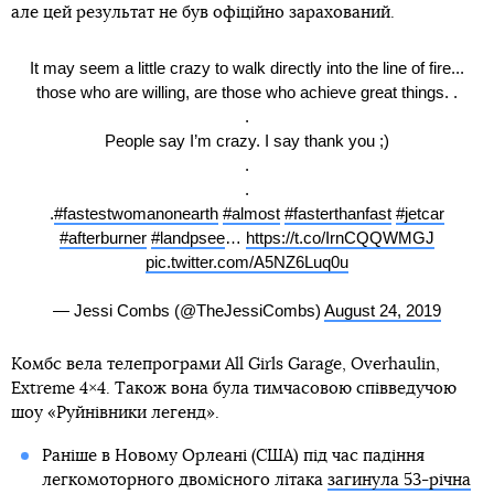
але цей результат не був офіційно зарахований.
It may seem a little crazy to walk directly into the line of fire...
those who are willing, are those who achieve great things. .
.
People say I’m crazy. I say thank you ;)
.
.
.
#fastestwomanonearth
#almost
#fasterthanfast
#jetcar
#afterburner
#landpsee
…
https://t.co/IrnCQQWMGJ
pic.twitter.com/A5NZ6Luq0u
— Jessi Combs (@TheJessiCombs)
August 24, 2019
Комбс вела телепрограми All Girls Garage, Overhaulin,
Extreme 4×4. Також вона була тимчасовою співведучою
шоу «Руйнівники легенд».
Раніше в Новому Орлеані (США) під час падіння
легкомоторного двомісного літака
загинула 53-річна