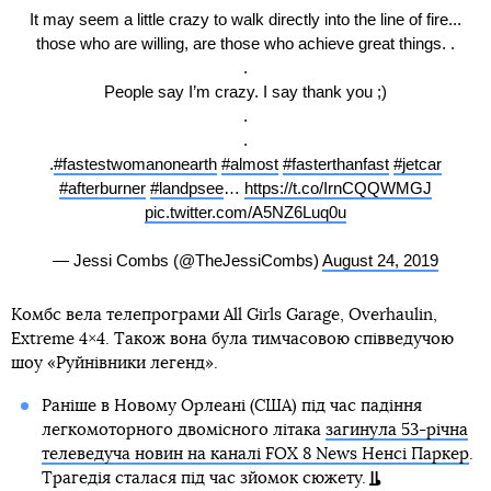
It may seem a little crazy to walk directly into the line of fire...
those who are willing, are those who achieve great things. .
.
People say I’m crazy. I say thank you ;)
.
.
.
#fastestwomanonearth
#almost
#fasterthanfast
#jetcar
#afterburner
#landpsee
…
https://t.co/IrnCQQWMGJ
pic.twitter.com/A5NZ6Luq0u
— Jessi Combs (@TheJessiCombs)
August 24, 2019
Комбс вела телепрограми All Girls Garage, Overhaulin,
Extreme 4×4. Також вона була тимчасовою співведучою
шоу «Руйнівники легенд».
Раніше в Новому Орлеані (США) під час падіння
легкомоторного двомісного літака
загинула 53-річна
телеведуча новин на каналі FOX 8 News Ненсі Паркер
.
Трагедія сталася під час зйомок сюжету.