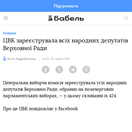
Підтримати
Facebook
Telegram
Twitter
Instagram
Меню
По
по
сай
Новини
ЦВК зареєструвала всіх народних депутатів
Верховної Ради
Автор:
Костя Андрейковець
Дата:
18:00, 28 серпня 2019
Facebook
Twitter
Telegram
Viber
Центральна виборча комісія зареєструвала усіх народних
депутатів Верховної Ради, обраних на позачергових
парламентських виборах, — у цьому скликанні їх 424.
Про це ЦВК повідомляє у Facebook.