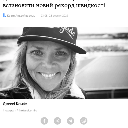
встановити новий рекорд швидкості
Автор:
Костя Андрейковець
Дата:
23:08, 28 серпня 2019
Джессі Комбс.
Instagram / thejessicombs
Facebook
Twitter
Telegram
Viber