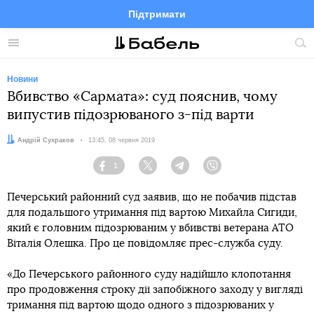
Підтримати
Facebook
Telegram
Twitter
Instagram
Меню
По
по
сай
Новини
Вбивство «Сармата»: суд пояснив, чому
випустив підозрюваного з-під варти
Автор:
Андрій Сухраков
Дата:
13:45, 08 червня 2019
1
Facebook
Twitter
Telegram
Viber
Печерський районний суд заявив, що не побачив підстав
для подальшого утримання під вартою Михайла Сигиди,
який є головним підозрюваним у вбивстві ветерана АТО
Віталія Олешка. Про це повідомляє прес-служба суду.
«До Печерського районного суду надійшло клопотання
про продовження строку дії запобіжного заходу у вигляді
тримання під вартою щодо одного з підозрюваних у