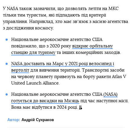
У NASA також зазначили, що дозволять летіти на МКС
тільки тим туристам, які підпадають під критерії
управління. Наприклад, хто має звʼязок з місією агентства
з дослідження космосу.
Національне аерокосмічне агентство США
повідомило, що з 2020 року
відкриє орбітальну
станцію для туризму
та інших комерційних заходів.
NASA доставить на Марс у 2021 році велосипед і
вертоліт
для вивчення території. Транспортні засоби
на червону планету привезуть на борту ракети Atlas V
United Launch Alliance.
Національне аерокосмічне агентство США
(NASA)
готується до висадки на Місяць
під час наступної місії.
Вона має відбутися в 2024 році.
Автор:
Андрій Сухраков