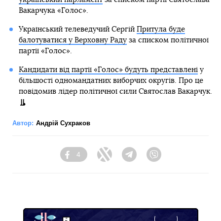
Вакарчука «Голос».
Український телеведучий Сергій
Притула буде
балотуватися у Верховну Раду
за списком політичної
партії «Голос».
Кандидати від партії «Голос» будуть представлені
у
більшості одномандатних виборчих округів. Про це
повідомив лідер політичної сили Святослав Вакарчук.
Автор:
Андрій Сухраков
4
Facebook
Twitter
Telegram
Viber