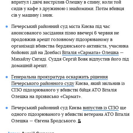
впритул і двічі вистрілив Олешку в спину, коли той
сидів у кафе з дружиною і знайомими. Потім вбивця
сів у машину і зник.
Печерський районний суд міста Києва під час
анонсованого засідання пізно ввечері 6 червня не
продовжив арешт головному підозрюваному в
організації вбивства бердянського активіста, учасника
бойових дій на Донбасі
Віталія «Сармата» Олешка
—
Михайлу Сигиді. Суддя Сергій Вовк відпустив його під
домашній арешт.
Генеральна прокуратура оскаржить рішення
Печерського районного суду
Києва, який звільнив із
СІЗО підозрюваного у вбивстві бійця АТО Віталія
Олешка на прізвисько «Сармат».
Печерський районний суд Києва
випустив із СІЗО
ще
одного підозрюваного у вбивстві ветерана АТО Віталія
Олешка — Євгена Бродського.