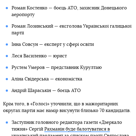
Роман Костенко — боєць АТО, захисник Донецького
аеропорту
Роман Лозинський — ексголова Української галицької
партії
Інна Совсун — експерт у сфері освіти
Леся Василенко — юрист
Рустем Умеров — представник Курултаю
Аліна Свідерська — економістка
Андрій Шараськін — боєць АТО
Крім того, в «Голосі» уточнили, що в мажоритарних
округах партія має намір висунути близько 70 кандидатів.
Заступник головного редактора газети «Дзеркало
тижня» Сергій
Рахманін буде балотуватися в
український парламент
за списком партії Святослава