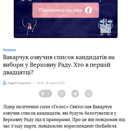
Підпишись на наш
Facebook
Новини
Вакарчук озвучив список кандидатів на
вибори у Верховну Раду. Хто в першій
двадцятці?
Автор:
Андрій Сухраков
Дата:
19:50, 08 червня 2019
4
Facebook
Twitter
Telegram
Viber
Лідер політичної сили «Голос» Святослав Вакарчук
озвучив список кандидатів, які будуть балотуватися у
Верховну Раду під її прапорами. Про це він повідомив під
час зʼїзду партії, повідомляє кореспондент theБабеля.