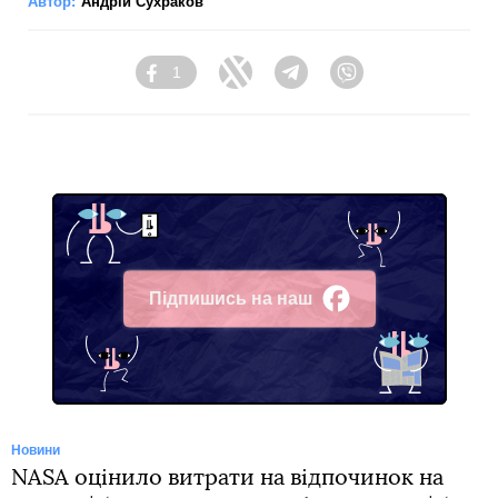
Автор:
Андрій Сухраков
1
Facebook
Twitter
Telegram
Viber
Підпишись на наш
Facebook
Новини
NASA оцінило витрати на відпочинок на