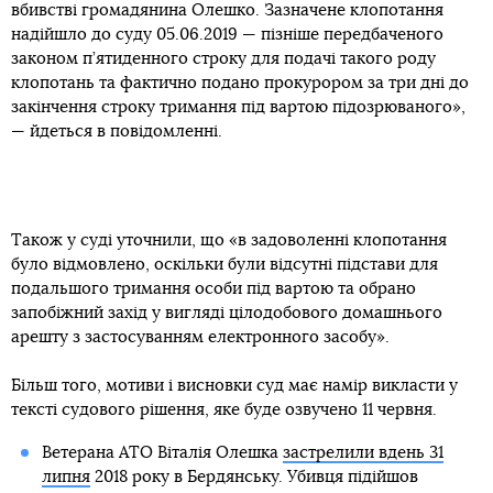
вбивстві громадянина Олешко. Зазначене клопотання
надійшло до суду 05.06.2019 — пізніше передбаченого
законом п’ятиденного строку для подачі такого роду
клопотань та фактично подано прокурором за три дні до
закінчення строку тримання під вартою підозрюваного»,
— йдеться в повідомленні.
Також у суді уточнили, що «в задоволенні клопотання
було відмовлено, оскільки були відсутні підстави для
подальшого тримання особи під вартою та обрано
запобіжний захід у вигляді цілодобового домашнього
арешту з застосуванням електронного засобу».
Більш того, мотиви і висновки суд має намір викласти у
тексті судового рішення, яке буде озвучено 11 червня.
Ветерана АТО Віталія Олешка
застрелили вдень 31
липня
2018 року в Бердянську. Убивця підійшов