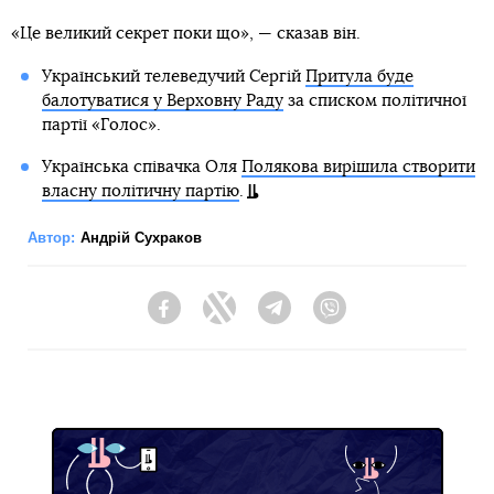
«Це великий секрет поки що», — сказав він.
Український телеведучий Сергій
Притула буде
балотуватися у Верховну Раду
за списком політичної
партії «Голос».
Українська співачка Оля
Полякова вирішила створити
власну політичну партію
.
Автор:
Андрій Сухраков
Facebook
Twitter
Telegram
Viber