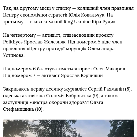
Так, на другому місці у списку — колишній член правління
Центру економічної стратегії Юлія Ковальчук. На
третьому — глава компанії Ring Ukraine Кіра Рудик.
На четвертому — активіст, співзасновник проекту
PolitEyes Ярослав Железняк. Під номером 5 піде член
правління «Центру протидії корупції» Олександра
Устинова.
Під номером 6 балотуватиметься юрист Олег Макаров.
Під номером 7 — активіст Ярослав Юрчишин.
Закривають першу десятку журналіст Сергій Рахманін (8),
одеська активістка Соломія Бобровська (9), а також
заступниця міністра охорони здоровʼя Ольга
Стефанишина (10).