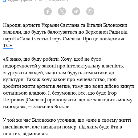
Автор:
Андрій Сухраков
Дата:
18:32, 08 червня 2019
Facebook
Twitter
Telegram
Viber
Народні артисти України Світлана та Віталій Білоножки
заявили, що будуть балотуватися до Верховної Ради від
партії «Сила і честь» Ігоря Смешка. Про це повідомляє
ТСН
.
«Я знаю, що буду робити. Хочу, щоб не було
недоречностей у законі про інтелектуальну власність,
згуртувати людей, якщо там будуть симпатики до
культури. Також хочу закон про меценатство, щоб
зробити життя артистів легше, тому що вони дійсно кинуті
останньою владою. І, безумовно, все, що буде Ігор
Петрович [Смешко] пропонувати, що не зашкодить моєму
народові», — зазначив Віталій.
У той же час Білоножко уточнив, що «вже в своєму житті
наспівався», але називати номер, під яким буде йти в
політик, відмовився.