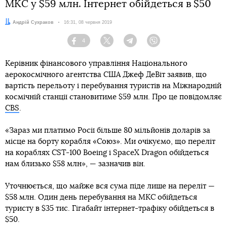
МКС у $59 млн. Інтернет обійдеться в $50
Автор:
Андрій Сухраков
Дата:
16:31, 08 червня 2019
4
Facebook
Twitter
Telegram
Viber
Керівник фінансового управління Національного
аерокосмічного агентства США Джеф ДеВіт заявив, що
вартість перельоту і перебування туристів на Міжнародній
космічній станції становитиме $59 млн. Про це повідомляє
CBS
.
«Зараз ми платимо Росії більше 80 мільйонів доларів за
місце на борту корабля «Союз». Ми очікуємо, що переліт
на кораблях CST-100 Boeing і SpaceX Dragon обійдеться
нам близько $58 млн», — зазначив він.
Уточнюється, що майже вся сума піде лише на переліт —
$58 млн. Один день перебування на МКС обійдеться
туристу в $35 тис. Гігабайт інтернет-трафіку обійдеться в
$50.