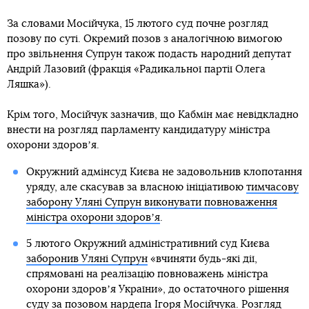
За словами Мосійчука, 15 лютого суд почне розгляд
позову по суті. Окремий позов з аналогічною вимогою
про звільнення Супрун також подасть народний депутат
Андрій Лазовий (фракція «Радикальної партії Олега
Ляшка»).
Крім того, Мосійчук зазначив, що Кабмін має невідкладно
внести на розгляд парламенту кандидатуру міністра
охорони здоровʼя.
Окружний адмінсуд Києва не задовольнив клопотання
уряду, але скасував за власною ініціативою
тимчасову
заборону Уляні Супрун виконувати повноваження
міністра охорони здоровʼя
.
5 лютого Окружний адміністративний суд Києва
заборонив Уляні Супрун
«вчиняти будь-які дії,
спрямовані на реалізацію повноважень міністра
охорони здоровʼя України», до остаточного рішення
суду за позовом нардепа Ігоря Мосійчука. Розгляд