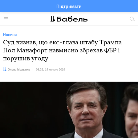
Підтримати
Facebook
Telegram
Twitter
Instagram
Меню
По
по
сай
Новини
Суд визнав, що екс-глава штабу Трампа
Пол Манафорт навмисно збрехав ФБР і
порушив угоду
Автор:
Олена Мельник
Дата:
08:32, 14 лютого 2019