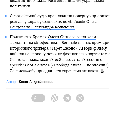
вимагав, щоб влада Росії звільнила 64 українських
політвʼязні.
Європейський суд з прав людини
повернув пріоритет
розгляду справ українських політвʼязнів Олега
Сенцова та Олександра Кольченка
.
Політвʼязня Кремля
Олега Сенцова закликали
звільнити на кінофестивалі Berlinale
під час премʼєри
історичного трилера «Гарет Джонс». Автори фільму
вийшли на червону доріжку фестивалю з портретами
Сенцова і плакатами «FreeSentsov» та «Freedom of
speech is not a crime» («Свобода слова — не злочин»).
До флешмобу приєдналися українські активісти.
Автор:
Костя Андрейковець
4
Facebook
Twitter
Telegram
Viber