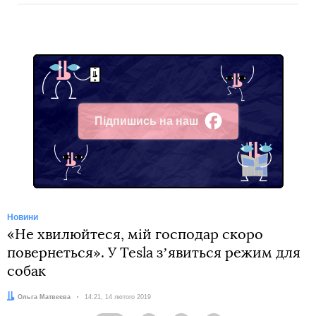
Підпишись на наш
Facebook
Новини
«Не хвилюйтеся, мій господар скоро
повернеться». У Tesla зʼявиться режим для
собак
Автор:
Ольга Матвєєва
Дата:
14:21, 14 лютого 2019