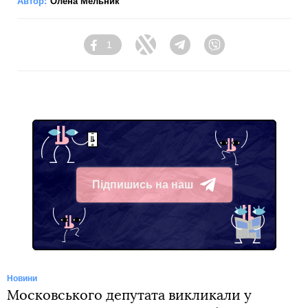
Автор:
Олена Мельник
1
Facebook
Twitter
Telegram
Viber
Підпишись на наш
Telegram
Новини
Московського депутата викликали у