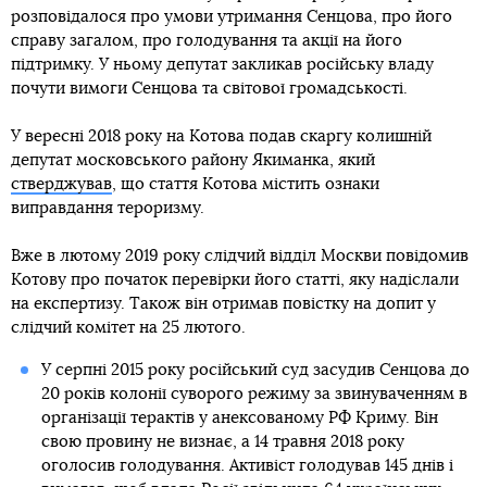
розповідалося про умови утримання Сенцова, про його
справу загалом, про голодування та акції на його
підтримку. У ньому депутат закликав російську владу
почути вимоги Сенцова та світової громадськості.
У вересні 2018 року на Котова подав скаргу колишній
депутат московського району Якиманка, який
стверджував
, що стаття Котова містить ознаки
виправдання тероризму.
Вже в лютому 2019 року слідчий відділ Москви повідомив
Котову про початок перевірки його статті, яку надіслали
на експертизу. Також він отримав повістку на допит у
слідчий комітет на 25 лютого.
У серпні 2015 року російський суд засудив Сенцова до
20 років колонії суворого режиму за звинуваченням в
організації терактів у анексованому РФ Криму. Він
свою провину не визнає, а 14 травня 2018 року
оголосив голодування. Активіст голодував 145 днів і