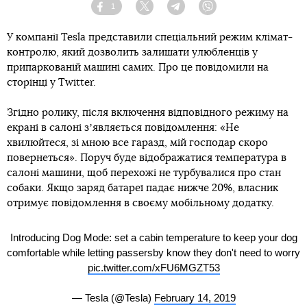
1
Facebook
Twitter
Telegram
Viber
У компанії Tesla представили спеціальний режим клімат-
контролю, який дозволить залишати улюбленців у
припаркованій машині самих. Про це повідомили на
сторінці у Twitter.
Згідно ролику, після включення відповідного режиму на
екрані в салоні зʼявляється повідомлення: «Не
хвилюйтеся, зі мною все гаразд, мій господар скоро
повернеться». Поруч буде відображатися температура в
салоні машини, щоб перехожі не турбувалися про стан
собаки. Якщо заряд батареї падає нижче 20%, власник
отримує повідомлення в своєму мобільному додатку.
Introducing Dog Mode: set a cabin temperature to keep your dog
comfortable while letting passersby know they don't need to worry
pic.twitter.com/xFU6MGZT53
— Tesla (@Tesla)
February 14, 2019