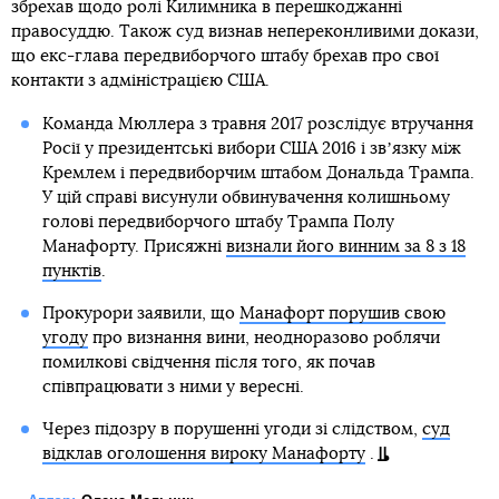
збрехав щодо ролі Килимника в перешкоджанні
правосуддю. Також суд визнав непереконливими докази,
що екс-глава передвиборчого штабу брехав про свої
контакти з адміністрацією США.
Команда Мюллера з травня 2017 розслідує втручання
Росії у президентські вибори США 2016 і звʼязку між
Кремлем і передвиборчим штабом Дональда Трампа.
У цій справі висунули обвинувачення колишньому
голові передвиборчого штабу Трампа Полу
Манафорту. Присяжні
визнали його винним за 8 з 18
пунктів
.
Прокурори заявили, що
Манафорт порушив свою
угоду
про визнання вини, неодноразово роблячи
помилкові свідчення після того, як почав
співпрацювати з ними у вересні.
Через підозру в порушенні угоди зі слідством,
суд
відклав оголошення вироку Манафорту
.