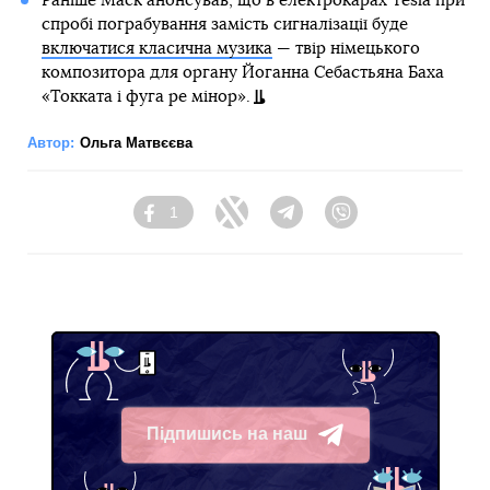
Раніше Маск анонсував, що в електрокарах Tesla при
спробі пограбування замість сигналізації буде
включатися класична музика
— твір німецького
композитора для органу Йоганна Себастьяна Баха
«Токката і фуга ре мінор».
Автор:
Ольга Матвєєва
1
Facebook
Twitter
Telegram
Viber
Підпишись на наш
Telegram