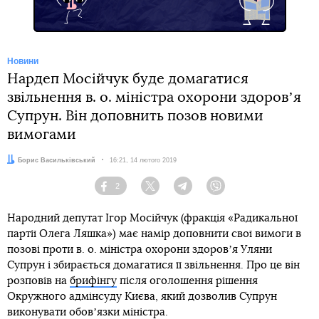
Новини
Нардеп Мосійчук буде домагатися
звільнення в. о. міністра охорони здоровʼя
Супрун. Він доповнить позов новими
вимогами
Автор:
Борис Васильківський
Дата:
16:21, 14 лютого 2019
2
Facebook
Twitter
Telegram
Viber
Народний депутат Ігор Мосійчук (фракція «Радикальної
партії Олега Ляшка») має намір доповнити свої вимоги в
позові проти в. о. міністра охорони здоровʼя Уляни
Супрун і збирається домагатися її звільнення. Про це він
розповів на
брифінгу
після оголошення рішення
Окружного адмінсуду Києва, який дозволив Супрун
виконувати обовʼязки міністра.