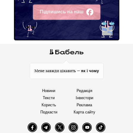
Підпишись на наш
Facebook
як і чому
Мене завжди цікавить —
Новини
Редакція
Тексти
Інвестори
Користь
Реклама
Подкасти
Карта сайту
Facebook
Telegram
Twitter
Instagram
YouTube
TikTok