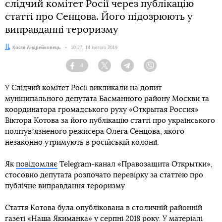
слідчий комітет Росії через публікацію
статті про Сенцова. Його підозрюють у
виправданні тероризму
Автор:
Костя Андрейковець
Дата:
10:27, 14 лютого 2019
4
Facebook
Twitter
Telegram
Viber
У Слідчий комітет Росії викликали на допит
муніципального депутата Басманного району Москви та
координатора громадського руху «Открытая Россия»
Віктора Котова за його публікацію статті про українського
політувʼязненого режисера Олега Сенцова, якого
незаконно утримують в російській колонії.
Як
повідомляє
Telegram-канал «Правозащита Открытки»,
стосовно депутата розпочато перевірку за статтею про
публічне виправдання тероризму.
Стаття Котова була опублікована в столичній районній
газеті «Наша Якиманка» у серпні 2018 року. У матеріалі