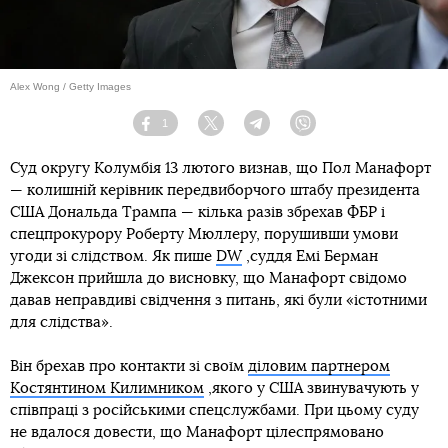
Alex Wong / Getty Images
1
Facebook
Twitter
Telegram
Viber
Суд округу Колумбія 13 лютого визнав, що Пол Манафорт
— колишній керівник передвиборчого штабу президента
США Дональда Трампа — кілька разів збрехав ФБР і
спецпрокурору Роберту Мюллеру, порушивши умови
угоди зі слідством. Як пише
DW
,суддя Емі Берман
Джексон прийшла до висновку, що Манафорт свідомо
давав неправдиві свідчення з питань, які були «істотними
для слідства».
Він брехав про контакти зі своїм
діловим партнером
Костянтином Килимником
,якого у США звинувачують у
співпраці з російськими спецслужбами. При цьому суду
не вдалося довести, що Манафорт цілеспрямовано