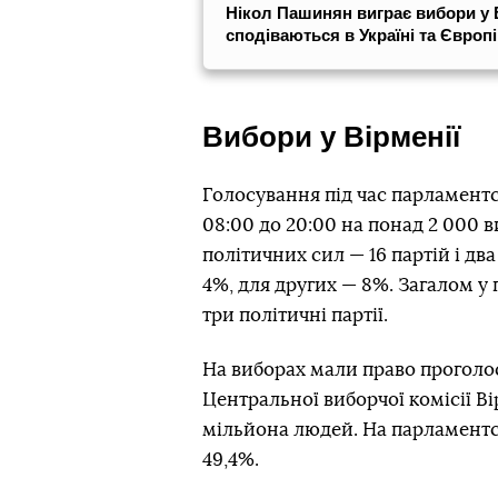
Нікол Пашинян виграє вибори у Ві
сподіваються в Україні та Європі
Вибори у Вірменії
Голосування під час парламентсь
08:00 до 20:00 на понад 2 000 в
політичних сил — 16 партій і дв
4%, для других — 8%. Загалом у
три політичні партії.
На виборах мали право проголос
Центральної виборчої комісії Ві
мільйона людей. На парламентс
49,4%.