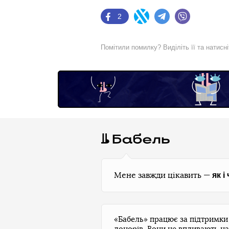
2
Facebook
Twitter
Telegram
Viber
Помітили помилку? Виділіть її та натисн
як і
Мене завжди цікавить —
«Бабель» працює за підтримк