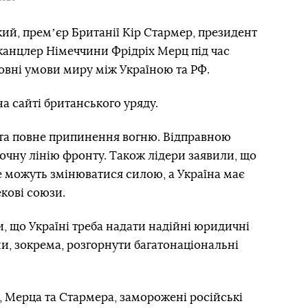
й, премʼєр Британії Кір Стармер, президент
анцлер Німеччини Фрідріх Мерц під час
ловні умови миру між Україною та РФ.
на сайті британського уряду.
 та повне припинення вогню. Відправною
очну лінію фронту. Також лідери заявили, що
 можуть змінюватися силою, а Україна має
кові союзи.
и, що Україні треба надати надійні юридичні
йни, зокрема, розгорнути багатонаціональні
 Мерца та Стармера, заморожені російські