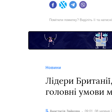
Facebook
Twitter
Telegram
Viber
Помітили помилку? Виділіть її та натисн
Новини
Лідери Британії
головні умови 
Автор:
Анастасія Зайкова
Дата:
09:01, 08 червня 