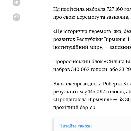
Telegram
Ця політсила набрала 727 160 го
про свою перемогу та зазначив,
Viber
«Це історична перемога, яка, бе
розвиток Республіки Вірменія, 
інституційний мир», — запевнив
Проросійський блок «Сильна Ві
набрав 340 062 голоси, або 23,2
Блок експрезидента Роберта Коч
результатом у 145 097 голосів, 
«Процвітаюча Вірменія» — 58 368
прохідний барʼєр.
Читайте також: