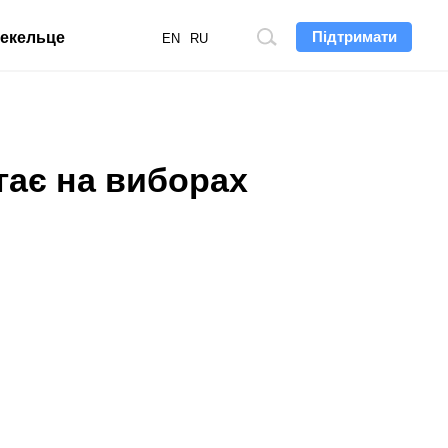
Підтримати
екельце
Пошук
EN
RU
по
сайту
гає на виборах