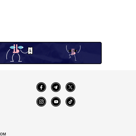
Facebook
Telegram
Twitter
Instagram
YouTube
TikTok
том