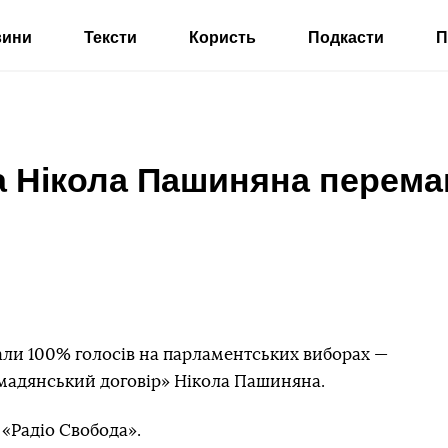
вини
Тексти
Користь
Подкасти
П
а Нікола Пашиняна перема
али 100% голосів на парламентських виборах —
омадянський договір» Нікола Пашиняна.
«Радіо Свобода».