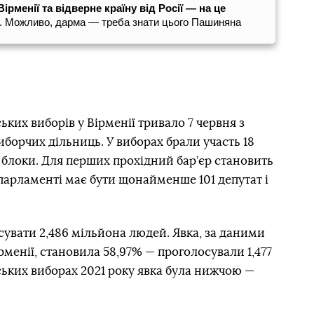
рменії та відверне країну від Росії — на це
. Можливо, дарма — треба знати цього Пашиняна
ких виборів у Вірменії тривало 7 червня з
иборчих дільниць. У виборах брали участь 18
а блоки. Для перших прохідний бар’єр становить
 парламенті має бути щонайменше 101 депутат і
увати 2,486 мільйона людей. Явка, за даними
рменії, становила 58,97% — проголосували 1,477
ьких виборах 2021 року явка була нижчою —