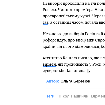
Ці вибори проходили на тлі пол
Росією. Чинного премʼєра Ніко
проєвропейському курсі. Через
газ
, а останнім часом почала вв
Незадовго до виборів Росія та ї
референдум про вибір між Євро
країни від цього відмовилася, б
Агентство Reuters писало, що в
вірмен
, які проживають у Росії,
суперників Пашиняна.
Автор:
Ольга Березюк
Теги:
Нікол Пашинян
Вірмен