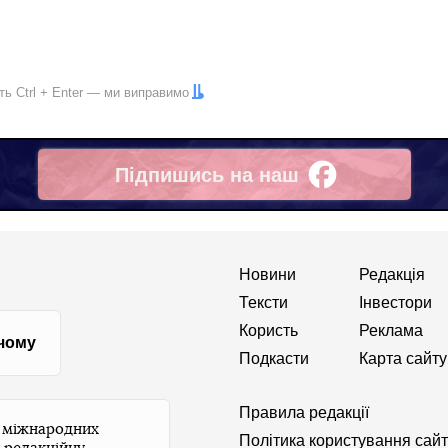
іть
Ctrl
+
Enter
— ми виправимо
Підпишись на наш
Facebook
Новини
Редакція
Тексти
Інвестори
Користь
Реклама
 чому
Подкасти
Карта сайту
Правила редакції
и міжнародних
Політика користування сай