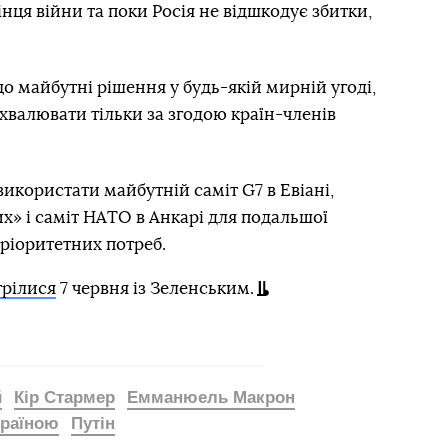
інця війни та поки Росія не відшкодує збитки,
о майбутні рішення у будь-якій мирній угоді,
ухвалювати тільки за згодою країн-членів
икористати майбутній саміт G7 в Евіані,
их» і саміт НАТО в Анкарі для подальшої
пріоритетних потреб.
трілися
7 червня із Зеленським.
й
Кір Стармер
Емманюель Макрон
Україною
Путін