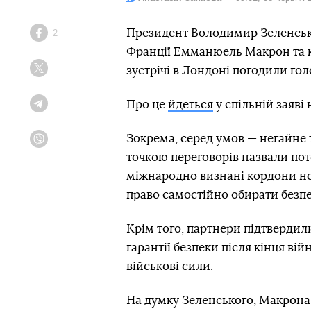
Президент Володимир Зеленськи
2
Facebook
Франції Емманюель Макрон та к
зустрічі в Лондоні погодили го
Twitter
Про це
йдеться
у спільній заяві 
Telegram
Зокрема, серед умов — негайне
Viber
точкою переговорів назвали пот
міжнародно визнані кордони не
право самостійно обирати безпе
Крім того, партнери підтвердил
гарантії безпеки після кінця ві
військові сили.
На думку Зеленського, Макрона,