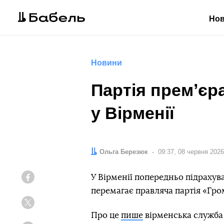
Но
Новини
Партія премʼєр
у Вірменії
Автор:
Ольга Березюк
Дата:
09:37, 08 червня 2026
У Вірменії попередньо підрахув
Facebook
перемагає правляча партія «Гр
Twitter
Про це
пише
вірменська служба 