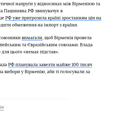
ітичної напруги у відносинах між Вірменією та
ла Пашиняна РФ звинувачує в
 це
РФ уже пригрозила країні зростанням цін на
одити обмеження на імпорт з країни.
ї союзники
вимагали
, щоб Вірменія провела
пейським та Євразійським союзами. Влада
о для цього «немає підстав».
лада
РФ планувала завезти майже 100 тисяч
 на вибори у Вірменію, аби ті голосували за
ія