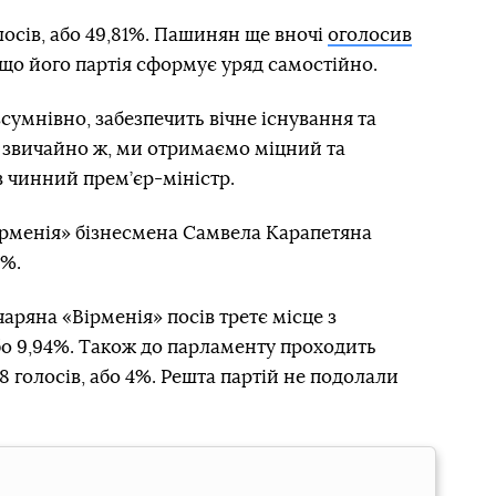
лосів, або 49,81%. Пашинян ще вночі
оголосив
 що його партія сформує уряд самостійно.
зсумнівно, забезпечить вічне існування та
і, звичайно ж, ми отримаємо міцний та
 чинний прем’єр-міністр.
рменія» бізнесмена Самвела Карапетяна
9%.
аряна «Вірменія» посів третє місце з
або 9,94%. Також до парламенту проходить
 голосів, або 4%. Решта партій не подолали