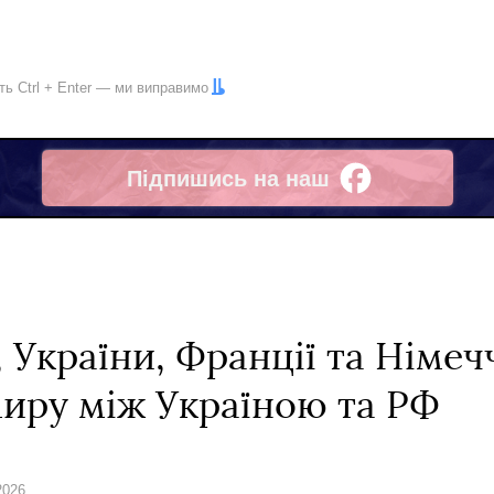
іть
Ctrl
+
Enter
— ми виправимо
Підпишись на наш
Facebook
, України, Франції та Німе
миру між Україною та РФ
2026