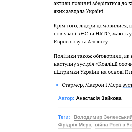
активи повинні зберігатися до к
яких завдала Україні.
Крім того, лідери домовилися, щ
повʼязані з ЄС та НАТО, мають 
Євросоюзу та Альянсу.
Політики також обговорили, як в
наступну зустріч «Коаліції охоч
підтримки України на основі її 
Стармер, Макрон і Мерц
зус
Автор:
Анастасія Зайкова
Теги:
Володимир Зеленськи
Фрідріх Мерц
війна Росії з 