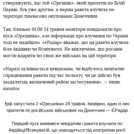
стверджують, що той «Орєшнік», який прилетів по Білій
Церкві, був уже другим, а перша ракета влучила по
території тимчасово окупованої Донеччини.
Так, близько 01:00 24 травня монітори повідомили про
пуск «Орєшніка», але інформації про влучання по Україні
тоді не надійшло. «єРадар» вважає, що ця ракета влучила
біля Авдіївки чи Ясинуватої. Не виключено, що росіяни
могли вдарити по своїх же військах на цій території.
«Наразі залишається невідомим, чи відбулось нештатне
спрацювання ракети під час польоту, чи це дійсно був
заздалегідь визначений район застосування», — пише
monitor.
❗️рф запустила 2 «Орєшніка» 24 травня. Імовірно, один із них
прилетів по російських військових на Донеччині — ЄРадар
Перший пуск виявився невдалим і ракета влучила по
Авдіївці/Ясинуватій, що знаходяться під контролем росії