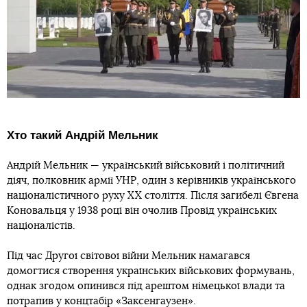
Хто такий Андрій Мельник
Андрій Мельник — український військовий і політичний
діяч, полковник армії УНР, один з керівників українського
націоналістичного руху XX століття. Після загибелі Євгена
Коновальця у 1938 році він очолив Провід українських
націоналістів.
Під час Другої світової війни Мельник намагався
домогтися створення українських військових формувань,
однак згодом опинився під арештом німецької влади та
потрапив у концтабір «Заксенгаузен».