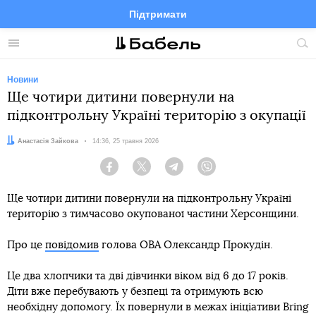
Підтримати
Facebook
Telegram
Twitter
Instagram
Меню
По
по
сай
Новини
Ще чотири дитини повернули на
підконтрольну Україні територію з окупації
Автор:
Анастасія Зайкова
Дата:
14:36, 25 травня 2026
Facebook
Twitter
Telegram
Viber
Ще чотири дитини повернули на підконтрольну Україні
територію з тимчасово окупованої частини Херсонщини.
Про це
повідомив
голова ОВА Олександр Прокудін.
Це два хлопчики та дві дівчинки віком від 6 до 17 років.
Діти вже перебувають у безпеці та отримують всю
необхідну допомогу. Їх повернули в межах ініціативи Bring