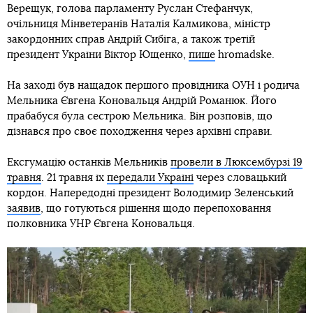
Верещук, голова парламенту Руслан Стефанчук,
очільниця Мінветеранів Наталія Калмикова, міністр
закордонних справ Андрій Сибіга, а також третій
президент України Віктор Ющенко,
пише
hromadske.
На заході був нащадок першого провідника ОУН і родича
Мельника Євгена Коновальця Андрій Романюк. Його
прабабуся була сестрою Мельника. Він розповів, що
дізнався про своє походження через архівні справи.
Ексгумацію останків Мельників
провели в Люксембурзі 19
травня
. 21 травня їх
передали Україні
через словацький
кордон. Напередодні президент Володимир Зеленський
заявив
, що готуються рішення щодо перепоховання
полковника УНР Євгена Коновальця.