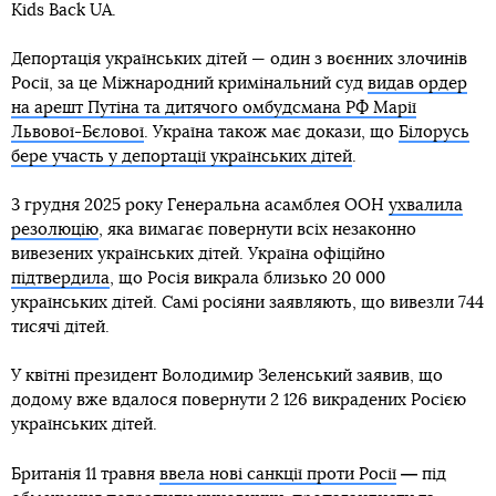
Kids Back UA.
Депортація українських дітей — один з воєнних злочинів
Росії, за це Міжнародний кримінальний суд
видав ордер
на арешт Путіна та дитячого омбудсмана РФ Марії
Львової-Бєлової
. Україна також має докази, що
Білорусь
бере участь у депортації українських дітей
.
3 грудня 2025 року Генеральна асамблея ООН
ухвалила
резолюцію
, яка вимагає повернути всіх незаконно
вивезених українських дітей. Україна офіційно
підтвердила
, що Росія викрала близько 20 000
українських дітей. Самі росіяни заявляють, що вивезли 744
тисячі дітей.
У квітні президент Володимир Зеленський заявив, що
додому вже вдалося повернути 2 126 викрадених Росією
українських дітей.
—
Британія 11 травня
ввела нові санкції проти Росії
під