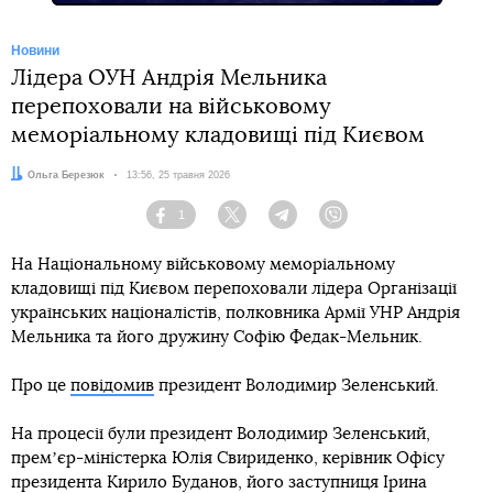
Новини
Лідера ОУН Андрія Мельника
перепоховали на військовому
меморіальному кладовищі під Києвом
Автор:
Ольга Березюк
Дата:
13:56, 25 травня 2026
1
Facebook
Twitter
Telegram
Viber
На Національному військовому меморіальному
кладовищі під Києвом перепоховали лідера Організації
українських націоналістів, полковника Армії УНР Андрія
Мельника та його дружину Софію Федак-Мельник.
Про це
повідомив
президент Володимир Зеленський.
На процесії були президент Володимир Зеленський,
премʼєр-міністерка Юлія Свириденко, керівник Офісу
президента Кирило Буданов, його заступниця Ірина