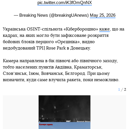
pic.twitter.com/iK3fOmQnNX
— Breaking News (@breakingUAnews)
May 25, 2026
Українська OSINT-спільнота «Кіберборошно»
каже
, що на
кадрах, на яких могло бути зафіксоване розкриття
бойових блоків першого «Орєшніка», видно
недобудований ТРЦ Rose Park в Донецьку.
Камера направлена в бік півночі або північного заходу,
тобто населених пунктів Авдіївка, Краматорськ,
Словʼянськ, Ізюм, Вовчанськ, Бєлгород. При цьому
визначити, куди саме влучила ракета, поки неможливо.
1
2