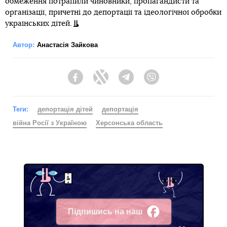
обмеження потрапили чиновники, пропагандисти та
організації, причетні до депортації та ідеологічної обробки
українських дітей.
Автор:
Анастасія Зайкова
Facebook
Twitter
Telegram
Viber
Теги:
депортація дітей
депортація
війна Росії з Україною
Херсонська область
Підпишись на наш
Facebook