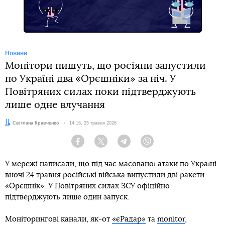
Новини
Монітори пишуть, що росіяни запустили
по Україні два «Орєшніки» за ніч. У
Повітряних силах поки підтверджують
лише одне влучання
Автор:
Світлана Кравченко
Дата:
14:16, 25 травня 2026
Facebook
Twitter
Telegram
Viber
У мережі написали, що під час масованої атаки по Україні
вночі 24 травня російські війська випустили дві ракети
«Орєшнік». У Повітряних силах ЗСУ офіційно
підтверджують лише один запуск.
Моніторингові канали, як-от
«єРадар»
та
monitor
,