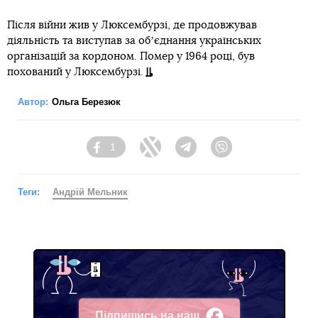
Після війни жив у Люксембурзі, де продовжував
діяльність та виступав за обʼєднання українських
організацій за кордоном. Помер у 1964 році, був
похований у Люксембурзі.
Автор:
Ольга Березюк
1
Facebook
Twitter
Telegram
Viber
Теги:
Андрій Мельник
Підпишись на наш