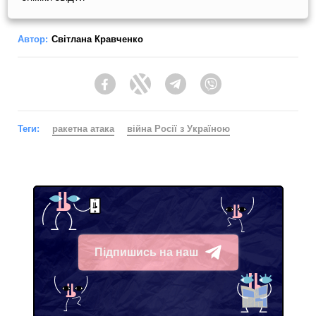
Автор:
Світлана Кравченко
Facebook
Twitter
Telegram
Viber
Теги:
ракетна атака
війна Росії з Україною
Підпишись на наш
Telegram