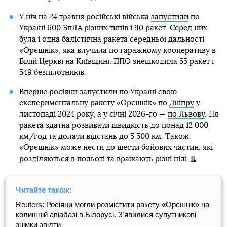
У ніч на 24 травня російські війська
запустили
по
Україні 600 БпЛА різних типів і 90 ракет. Серед них
була і одна балістична ракета середньої дальності
«Орєшнік», яка влучила по гаражному кооперативу в
Білій Церкві на Київщині. ППО знешкодила 55 ракет і
549 безпілотників.
Вперше росіяни запустили по Україні свою
експериментальну ракету «Орєшнік» по
Дніпру
у
листопаді 2024 року, а у січні 2026-го —
по Львову
. Ця
ракета здатна розвивати швидкість до понад 12 000
км/год та долати відстань до 5 500 км. Також
«Орєшнік» може нести до шести бойових частин, які
розділяються в польоті та вражають різні цілі.
Читайте також:
Reuters: Росіяни могли розмістити ракету «Орєшнік» на
колишній авіабазі в Білорусі. Зʼявилися супутникові
знімки звідти