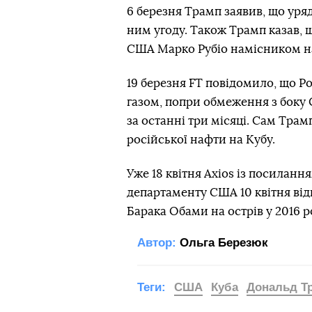
6 березня Трамп заявив, що уряд
ним угоду. Також Трамп казав, 
США Марко Рубіо намісником на
19 березня FT повідомило, що Р
газом, попри обмеження з боку 
за останні три місяці. Сам Трам
російської нафти на Кубу.
Уже 18 квітня Axios із посилан
департаменту США 10 квітня від
Барака Обами на острів у 2016 р
Автор:
Ольга Березюк
Теги:
США
Куба
Дональд Т