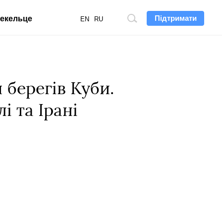
Підтримати
екельце
Пошук
EN
RU
по
сайту
 берегів Куби.
і та Ірані