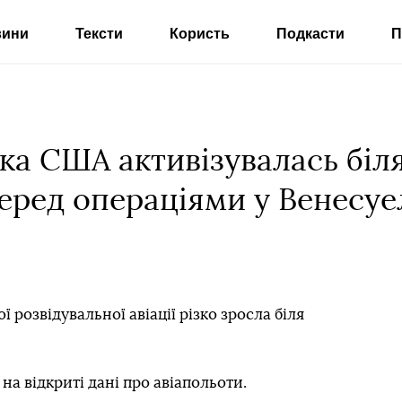
вини
Тексти
Користь
Подкасти
П
ка США активізувалась біля
еред операціями у Венесуел
 розвідувальної авіації різко зросла біля
а відкриті дані про авіапольоти.