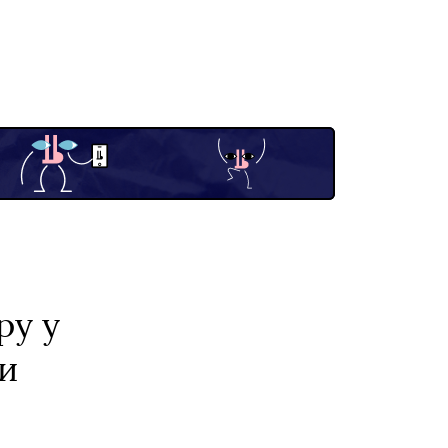
ру у
ни