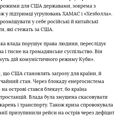
 ворожими для США державами, зокрема з
кож у підтримці угруповань ХАМАС і «Хезболла».
розміщувати у себе російські й китайські
ти, які стежать за США.
ька влада порушує права людини, переслідує
а і тисне на громадянське суспільство. Він
муть дій комуністичного режиму Куби».
и, що США становлять загрозу для країни, й
чайний стан. Через блокаду енергосистема
на острові стався блекаут, бо країна
тростанцій. Влада була змушена скасовувати
карень і транспорту. Також криза спровокувала
анії призупинили рейси на острів через дефіцит