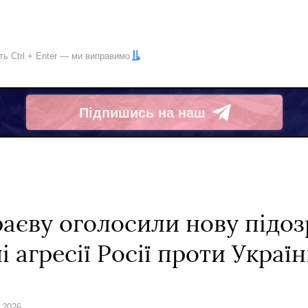
іть
Ctrl
+
Enter
— ми виправимо
Підпишись на наш
Telegram
аєву оголосили нову підоз
 агресії Росії проти Украї
я 2026