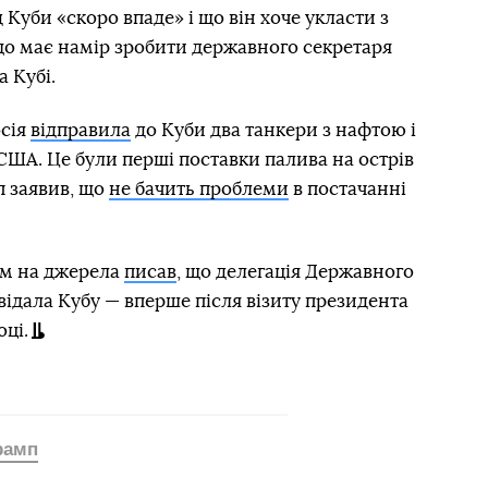
 Куби «скоро впаде» і що він хоче укласти з
що має намір зробити державного секретаря
 Кубі.
осія
відправила
до Куби два танкери з нафтою і
США. Це були перші поставки палива на острів
п заявив, що
не бачить проблеми
в постачанні
ням на джерела
писав
, що делегація Державного
відала Кубу — вперше після візиту президента
оці.
рамп