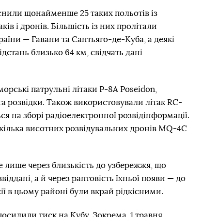
снили щонайменше 25 таких польотів із
ів і дронів. Більшість із них пролітали
аїни — Гавани та Сантьяго-де-Куба, а деякі
дстань близько 64 км, свідчать дані
орські патрульні літаки P-8A Poseidon,
а розвідки. Також використовували літак RC-
ться на зборі радіоелектронної розвідінформації.
ь кілька висотних розвідувальних дронів MQ-4C
е лише через близькість до узбережжя, що
іддані, а й через раптовість їхньої появи — до
сії в цьому районі були вкрай рідкісними.
осилили тиск на Кубу. Зокрема, 1 травня