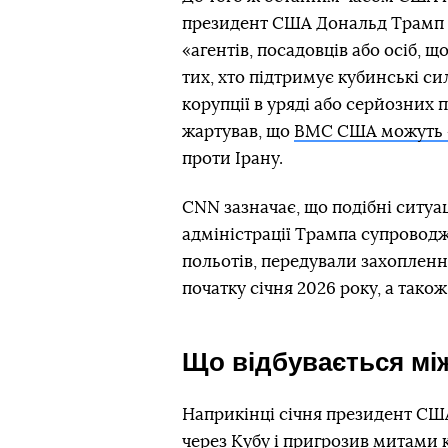
президент США Дональд Трамп
«агентів, посадовців або осіб, 
тих, хто підтримує кубинські си
корупції в уряді або серйозних
жартував, що
ВМС США можуть «
проти Ірану.
CNN зазначає, що подібні ситуа
адміністрації Трампа супроводж
польотів, передували захоплен
початку січня 2026 року, а тако
Що відбувається мі
Наприкінці січня президент С
через Кубу
і пригрозив митами к