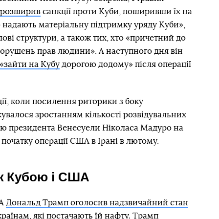
розширив
санкції проти Куби, поширивши їх на
що надають матеріальну підтримку уряду Куби»,
лові структури, а також тих, хто «причетний до
 порушень прав людини». А наступного дня він
зайти на Кубу
дорогою додому» після операції
ції, коли посилення риторики з боку
увалося зростанням кількості розвідувальних
ню президента Венесуели Ніколаса Мадуро на
ж початку операції США в Ірані в лютому.
ж Кубою і США
ША
Дональд Трамп оголосив надзвичайний стан
раїнам, які постачають їй нафту. Трамп