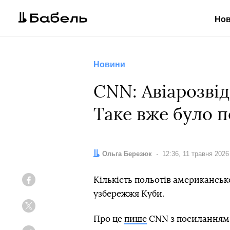
Но
Новини
CNN: Авіарозвід
Таке вже було п
Автор:
Ольга Березюк
Дата:
12:36, 11 травня 2026
Кількість польотів американської
Facebook
узбережжя Куби.
Twitter
Про це
пише
СNN з посиланням н