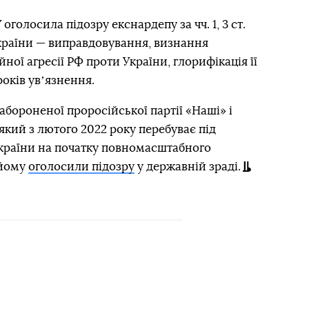
 оголосила підозру екснардепу за чч. 1, 3 ст.
країни — виправдовування, визнання
ої агресії РФ проти України, глорифікація її
років увʼязнення.
абороненої проросійської партії «Наші» і
кий з лютого 2022 року перебуває під
України на початку повномасштабного
 йому
оголосили підозру
у державній зраді.