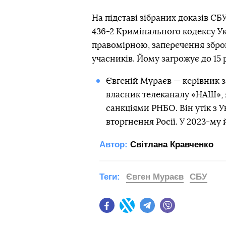
На підставі зібраних доказів СБУ
436-2 Кримінального кодексу У
правомірною, заперечення збройн
учасників. Йому загрожує до 15 
Євгеній Мураєв — керівник з
власник телеканалу «НАШ», я
санкціями РНБО. Він утік з 
вторгнення Росії. У 2023-му
Автор:
Світлана Кравченко
Теги:
Євген Мураєв
СБУ
Facebook
Twitter
Telegram
Viber