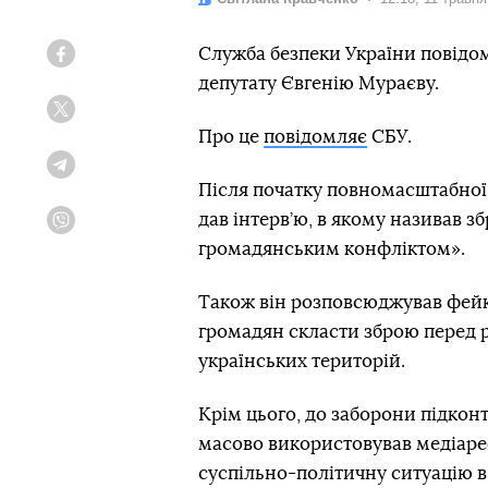
Служба безпеки України повідо
Facebook
депутату Євгенію Мураєву.
Twitter
Про це
повідомляє
СБУ.
Telegram
Після початку повномасштабної
дав інтерв’ю, в якому називав 
Viber
громадянським конфліктом».
Також він розповсюджував фейки
громадян скласти зброю перед 
українських територій.
Крім цього, до заборони підко
масово використовував медіаре
суспільно-політичну ситуацію в 