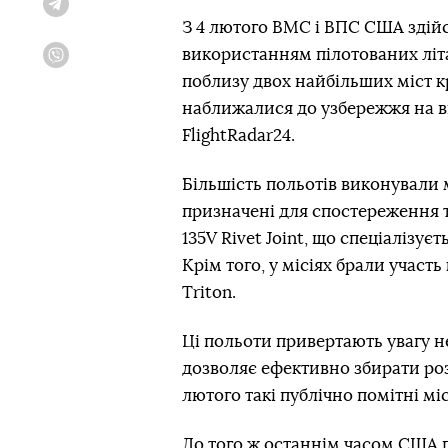
Telegram
З 4 лютого ВМС і ВПС США здій
використанням пілотованих літак
Viber
поблизу двох найбільших міст кр
наближалися до узбережжя на ві
FlightRadar24.
Більшість польотів виконували м
призначені для спостереження т
135V Rivet Joint, що спеціалізує
Крім того, у місіях брали участ
Triton.
Ці польоти привертають увагу н
дозволяє ефективно збирати розв
лютого такі публічно помітні мі
До того ж останнім часом США п