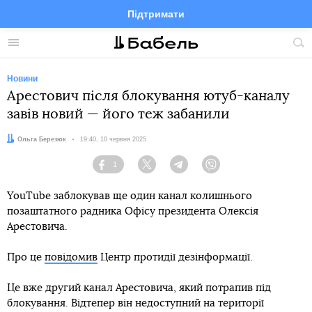
Підтримати
Facebook
Telegram
Twitter
Instagram
Меню
По
по
сай
Новини
Арестович після блокування ютуб-каналу
завів новий — його теж забанили
Автор:
Ольга Березюк
Дата:
19:40, 10 червня 2025
1
Facebook
Twitter
Telegram
Viber
YouTube заблокував ще один канал колишнього
позаштатного радника Офісу президента Олексія
Арестовича.
Про це
повідомив
Центр протидії дезінформації.
Це вже другий канал Арестовича, який потрапив під
блокування. Відтепер він недоступний на території