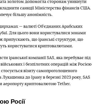
лата золотом допомогла сторонам уникнути
складнити санкції Міністерства фінансів США.
зпечує більшу анонімність.
 дирхамах — валюті Об’єднаних Арабських
Дубаї. Для цього вони користувалися зонами
кож припускають, що іранські структури, що
жуть користуватися криптовалютами.
ти іранської компанії SAS, яка перебуває під
ійськових і безпілотних операцій між Росією
що стосується візиту самопроголошеного
 Лукашенка до Ірану в березні 2023 року, SAS
и аеропорту криптовалютою Tether.
ою Росії