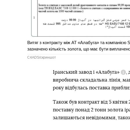
Витяг з контракту між АТ «Алабуга» та компанією S
зазначено кількість золота, що має бути виплачено
C4ADS/скриншот
Іранський завод і
«Алабуга»
,
Дов
виробнича складальна лінія, ма
року відбулась поставка приблиз
Також був контракт від 5 квітня
поставку понад 2 тонн золота ір
залишаються невідомими, також