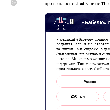
про це на основі звіту
пише
The 
Viber
«Бабелю» п
У редакції «Бабеля» працює
редакція, але й не старта
та тікток. Ми свідомо відм
(наприклад, від реклами онла
читачів. Ми хочемо менше по
підтримку. Так ми зможемо 
представляти повну й об’єкт
Разово
250 грн