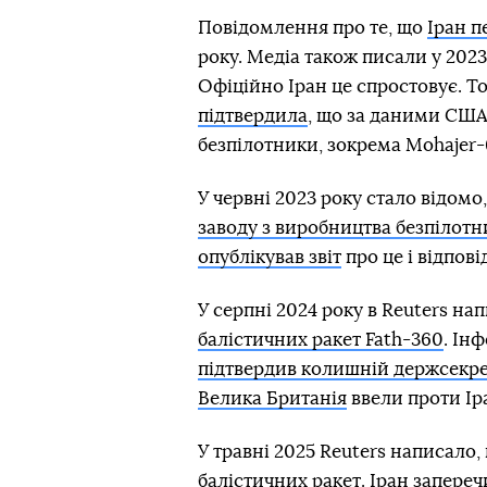
Повідомлення про те, що
Іран п
року. Медіа також писали у 202
Офіційно Іран це спростовує. Т
підтвердила
, що за даними США,
безпілотники, зокрема Mohajer-6
У червні 2023 року стало відомо
заводу з виробництва безпілотни
опублікував звіт
про це і відпов
У серпні 2024 року в Reuters на
балістичних ракет Fath-360
. Ін
підтвердив колишній держсекр
Велика Британія
ввели проти Іра
У травні 2025 Reuters написало,
балістичних ракет. Іран
запереч