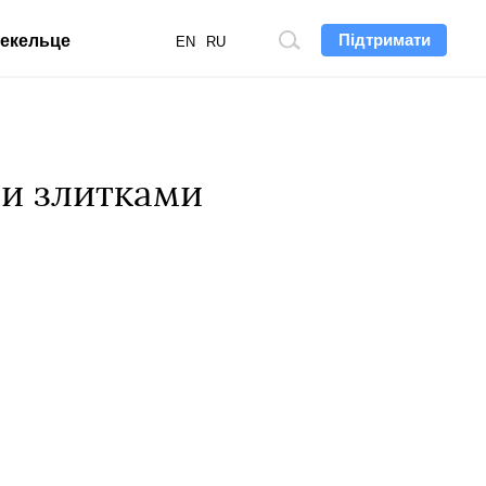
Підтримати
екельце
Пошук
EN
RU
по
сайту
ми злитками