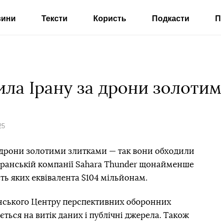
вини
Тексти
Користь
Подкасти
П
тила Ірану за дрони золоти
25
і дрони золотими злитками — так вони обходили
 іранській компанії Sahara Thunder щонайменше
сть яких еквівалента $104 мільйонам.
онського Центру перспективних оборонних
ться на витік даних і публічні джерела. Також