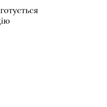
 готується
цію