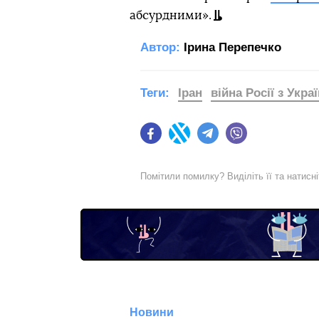
абсурдними».
Автор:
Ірина Перепечко
Теги:
Іран
війна Росії з Укра
Facebook
Twitter
Telegram
Viber
Помітили помилку? Виділіть її та натисн
Новини