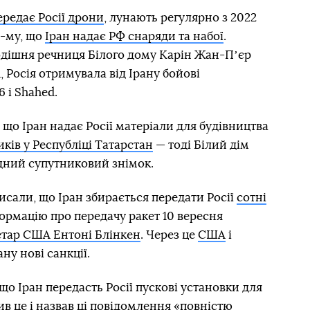
ередає Росії дрони
, лунають регулярно з 2022
3-му, що
Іран надає РФ снаряди та набої
.
одішня речниця Білого дому Карін Жан-Пʼєр
 Росія отримувала від Ірану бойові
 і Shahed.
, що Іран надає Росії матеріали для будівництва
ків у Республіці Татарстан
— тоді Білий дім
ідний супутниковий знімок.
писали, що Іран збирається передати Росії
сотні
формацію про передачу ракет 10 вересня
етар США Ентоні Блінкен
. Через це
США
і
ну нові санкції.
 що Іран передасть Росії пускові установки для
ив
це і назвав ці повідомлення «повністю