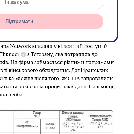
Підтримати
rana Network виклали у відкритий доступ 10
 Thunder
з Тегерану, яка потрапила до
Довідка
ків. Ця фірма займається різними напрямами
івлі військового обладнання. Дані іранських
 кілька місяців після того, як США запровадили
мпанія розпочала процес ліквідації. На її місці,
на особа.