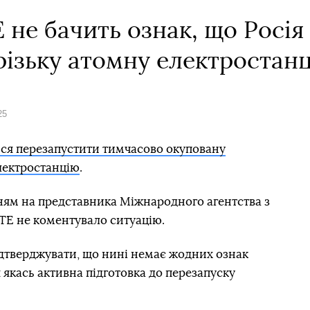
 не бачить ознак, що Росія
різьку атомну електростан
25
ься перезапустити тимчасово окуповану
лектростанцію
.
ням на представника Міжнародного агентства з
ТЕ не коментувало ситуацію.
дтверджувати, що нині немає жодних ознак
 якась активна підготовка до перезапуску