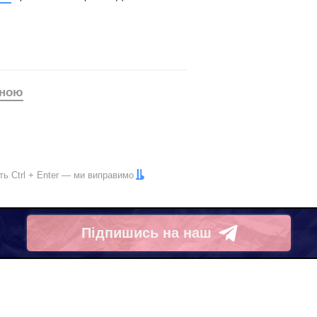
їною
іть
Ctrl
+
Enter
— ми виправимо
Підпишись на наш
Telegram