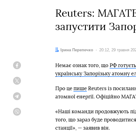
Reuters: МАГАТЕ
запустити Запо
Автор:
Ірина Перепечко
Дата:
20:12, 29 травня 20
Немає ознак того, що
РФ готуєт
Facebook
українську Запорізьку атомну е
Twitter
Про це
пише
Reuters із посилан
атомної енергії. Офіційно МАГА
Telegram
«Наші команди продовжують пі
Viber
того, що зараз буде проводитися
станції», — заявив він.