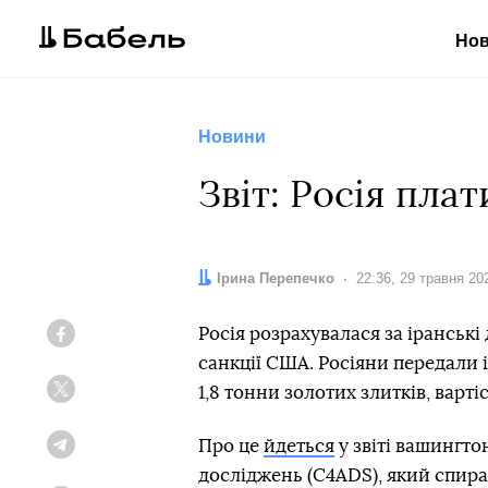
Но
Новини
Звіт: Росія пла
Автор:
Ірина Перепечко
Дата:
22:36, 29 травня 20
Росія розрахувалася за іранськ
Facebook
санкції США. Росіяни передали
1,8 тонни золотих злитків, варті
Twitter
Про це
йдеться
у звіті вашингт
Telegram
досліджень (C4ADS), який спирає