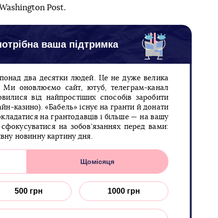
Washington Post.
отрібна ваша підтримка
 понад два десятки людей. Це не дуже велика
п. Ми оновлюємо сайт, ютуб, телеграм-канал
овилися від найпростіших способів заробити
йн-казино). «Бабель» існує на гранти й донати
кладатися на грантодавців і більше — на вашу
сфокусуватися на зобов’язаннях перед вами:
ивну новинну картину дня.
Щомісяця
500 грн
1000 грн