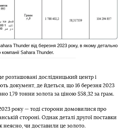
ahara Thunder від березня 2023 року, в якому детально
 компанії Sahara Thunder.
 де розташовані дослідницький центр і
ідка
ють документ, де йдеться, що 16 березня 2023
но 1,79 тонни золота за ціною $58,32 за грам.
 2023 року — тоді сторони домовилися про
анській стороні. Однак деталі другої поставки
 неясно, чи доставили це золото.