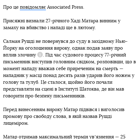
Про це
повідомляє
Associated Press.
Присяжні визнали 27-річного Хаді Матара винним у
замаху на вбивство і нападі ще в лютому.
Салман Рушді не повернувся до суду в західному Нью-
Йорку на оголошення вироку, однак подав
заяву про
вплив злочину
. Під час судового процесу 77-річний
Довідка
письменник виступив головним свідком, розповівши, що в
момент нападу вважав себе приреченим на смерть —
нападник у масці понад десять разів ударив його ножем у
голову та тулуб. Це сталося, щойно його почали
представляти на сцені в Інституті Шатоква, де він мав
говорити про безпеку письменників.
Перед винесенням вироку Матар підвівся і виголосив
промову про свободу слова, в якій назвав Рушді
лицеміром.
Матар отримав максимальний термін увʼязнення — 25