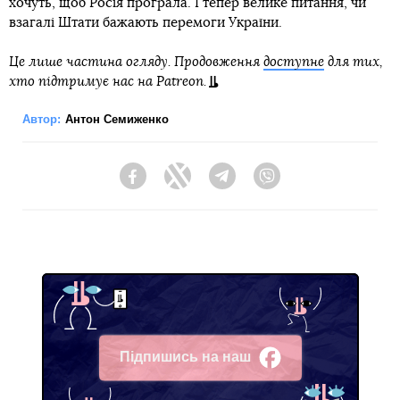
хочуть, щоб Росія програла. І тепер велике питання, чи
взагалі Штати бажають перемоги України.
Це лише частина огляду. Продовження
доступне
для тих,
хто підтримує нас на Patreon.
Автор:
Антон Семиженко
Facebook
Twitter
Telegram
Viber
Підпишись на наш
Facebook