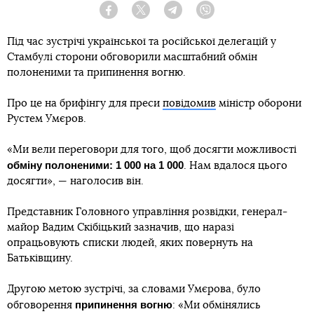
Facebook
Twitter
Telegram
Viber
Під час зустрічі української та російської делегацій у
Стамбулі сторони обговорили масштабний обмін
полоненими та припинення вогню.
Про це на брифінгу для преси
повідомив
міністр оборони
Рустем Умєров.
«Ми вели переговори для того, щоб досягти можливості
обміну полоненими: 1 000 на 1 000
. Нам вдалося цього
досягти», — наголосив він.
Представник Головного управління розвідки, генерал-
майор Вадим Скібіцький зазначив, що наразі
опрацьовують списки людей, яких повернуть на
Батьківщину.
Другою метою зустрічі, за словами Умєрова, було
припинення вогню
обговорення
: «Ми обмінялись