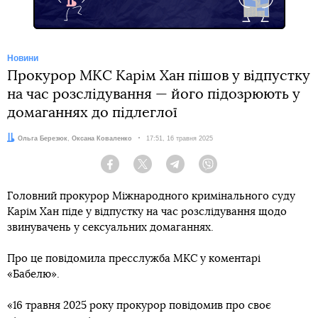
Новини
Прокурор МКС Карім Хан пішов у відпустку
на час розслідування — його підозрюють у
домаганнях до підлеглої
Автори:
Ольга Березюк
,
Оксана Коваленко
Дата:
17:51, 16 травня 2025
Facebook
Twitter
Telegram
Viber
Головний прокурор Міжнародного кримінального суду
Карім Хан піде у відпустку на час розслідування щодо
звинувачень у сексуальних домаганнях.
Про це повідомила пресслужба МКС у коментарі
«Бабелю».
«16 травня 2025 року прокурор повідомив про своє