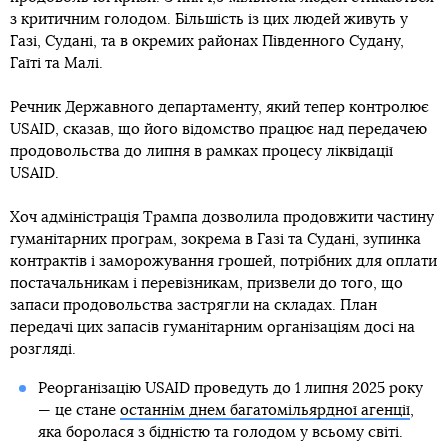
з критичним голодом. Більшість із цих людей живуть у
Газі, Судані, та в окремих районах Південного Судану,
Гаїті та Малі.
Речник Державного департаменту, який тепер контролює
USAID, сказав, що його відомство працює над передачею
продовольства до липня в рамках процесу ліквідації
USAID.
Хоч адміністрація Трампа дозволила продовжити частину
гуманітарних програм, зокрема в Газі та Судані, зупинка
контрактів і заморожування грошей, потрібних для оплати
постачальникам і перевізникам, призвели до того, що
запаси продовольства застрягли на складах. План
передачі цих запасів гуманітарним організаціям досі на
розгляді.
Реорганізацію USAID проведуть до 1 липня 2025 року
— це стане
останнім днем багатомільярдної агенції
,
яка боролася з бідністю та голодом у всьому світі.