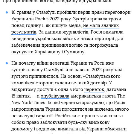
про припинення вогню, на відміну від української.
16 травня у Стамбулі пройшли перші прямі переговори
України та Росії з 2022 року. Зустріч тривала трохи
понад годину і, як пишуть медіа,
не мала значних
результатів
. За даними журналістів, Росія вимагала
виведення українських військ з низки території для
забезпечення припинення вогню та погрожувала
окупувати Харківщину і Сумщину.
На початку війни делегації України та Росії вже
зустрічалися у Стамбулі, але навесні 2022 року такі
зустрічі припинилися. На основі «Стамбульського
комюніке» сторони склали великий договір. У
відкритому доступі є одна з його
чернеток
, датована
15 квітня, — її
опублікувала
американська газета The
New York Times. Із цієї чернетки зрозуміло, що Росія
запропонувала Україні погодитися на нікчемні, нічого
не значущі гарантії. Російська сторона залишала за
собою право заблокувати будь-яку військову
допомогу і водночас вимагала від України обмежити