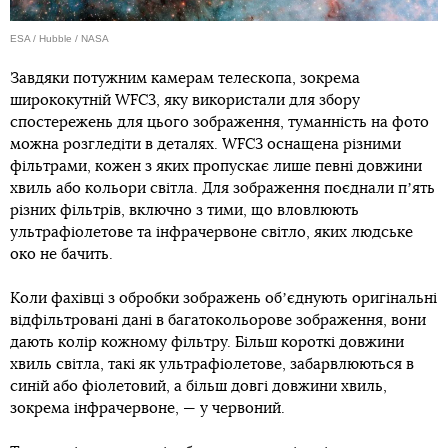
ESA / Hubble / NASA
Завдяки потужним камерам телескопа, зокрема
ширококутній WFC3, яку використали для збору
спостережень для цього зображення, туманність на фото
можна розгледіти в деталях. WFC3 оснащена різними
фільтрами, кожен з яких пропускає лише певні довжини
хвиль або кольори світла. Для зображення поєднали пʼять
різних фільтрів, включно з тими, що вловлюють
ультрафіолетове та інфрачервоне світло, яких людське
око не бачить.
Коли фахівці з обробки зображень обʼєднують оригінальні
відфільтровані дані в багатокольорове зображення, вони
дають колір кожному фільтру. Більш короткі довжини
хвиль світла, такі як ультрафіолетове, забарвлюються в
синій або фіолетовий, а більш довгі довжини хвиль,
зокрема інфрачервоне, — у червоний.