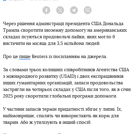
Facebook
Twitter
Telegram
Viber
Через рішення адміністрації президента США Дональда
Трампа скоротити іноземну допомогу на американських
складах псуються продовольчі пайки, яких могло б
вистачити на місяць для 3,5 мільйона людей.
Про це
пише
Reuters із посиланням на джерела.
За словами трьох колишніх співробітників Агентства США
з міжнародного розвитку (USAID) і двох експрацівників
інших гуманітарних організацій, запаси продовольства
застрягли на чотирьох складах у США після того, як в січні
2025 року скоротили глобальні програми допомоги.
У частини запасів термін придатності збігає у липні. Їх,
найімовірніше, спалять чи використають як корм для
тварин. Або ж утилізують в інший спосіб.