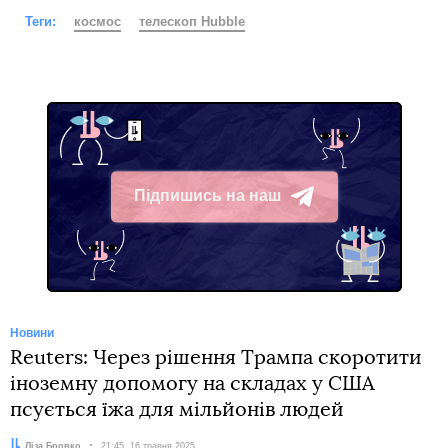
Теги:
космос
телескоп Hubble
Підпишись на наш
Telegram
Новини
Reuters: Через рішення Трампа скоротити
іноземну допомогу на складах у США
псується їжа для мільйонів людей
Автор:
Ліза Бровко
Дата:
21:45, 16 травня 2025