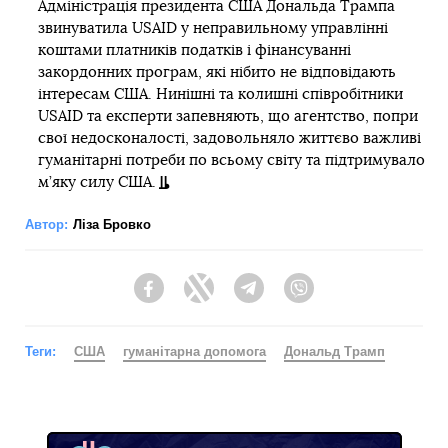
Адміністрація президента США Дональда Трампа
звинуватила USAID у неправильному управлінні
коштами платників податків і фінансуванні
закордонних програм, які нібито не відповідають
інтересам США. Нинішні та колишні співробітники
USAID та експерти запевняють, що агентство, попри
свої недосконалості, задовольняло життєво важливі
гуманітарні потреби по всьому світу та підтримувало
м’яку силу США.
Автор:
Ліза Бровко
Facebook
Twitter
Telegram
Viber
Теги:
США
гуманітарна допомога
Дональд Трамп