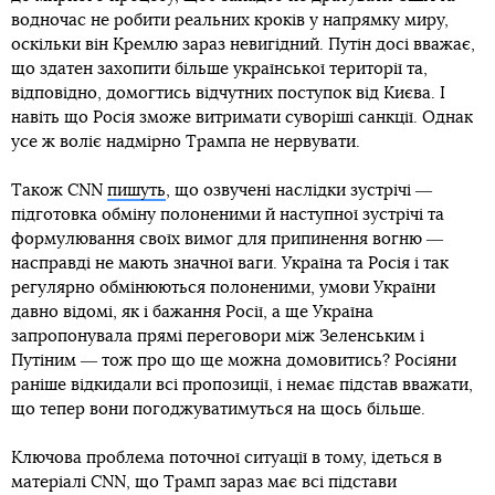
водночас не робити реальних кроків у напрямку миру,
оскільки він Кремлю зараз невигідний. Путін досі вважає,
що здатен захопити більше української території та,
відповідно, домогтись відчутних поступок від Києва. І
навіть що Росія зможе витримати суворіші санкції. Однак
усе ж воліє надмірно Трампа не нервувати.
Також CNN
пишуть
, що озвучені наслідки зустрічі ―
підготовка обміну полоненими й наступної зустрічі та
формулювання своїх вимог для припинення вогню ―
насправді не мають значної ваги. Україна та Росія і так
регулярно обмінюються полоненими, умови України
давно відомі, як і бажання Росії, а ще Україна
запропонувала прямі переговори між Зеленським і
Путіним ― тож про що ще можна домовитись? Росіяни
раніше відкидали всі пропозиції, і немає підстав вважати,
що тепер вони погоджуватимуться на щось більше.
Ключова проблема поточної ситуації в тому, ідеться в
матеріалі CNN, що Трамп зараз має всі підстави