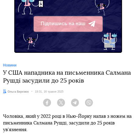
Підпишись на наш
Telegram
Новини
У США нападника на письменника Салмана
Рушді засудили до 25 років
Автор:
Ольга Березюк
Дата:
19:31, 16 травня 2025
Facebook
Twitter
Telegram
Viber
Чоловіка, який у 2022 році в Нью-Йорку напав з ножем на
письменника Салмана Рушді, засудили до 25 років
ув’язнення.