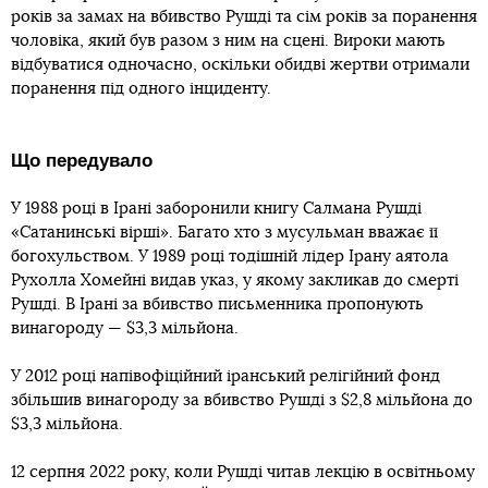
років за замах на вбивство Рушді та сім років за поранення
чоловіка, який був разом з ним на сцені. Вироки мають
відбуватися одночасно, оскільки обидві жертви отримали
поранення під одного інциденту.
Що передувало
У 1988 році в Ірані заборонили книгу Салмана Рушді
«Сатанинські вірші». Багато хто з мусульман вважає її
богохульством. У 1989 році тодішній лідер Ірану аятола
Рухолла Хомейні видав указ, у якому закликав до смерті
Рушді. В Ірані за вбивство письменника пропонують
винагороду — $3,3 мільйона.
У 2012 році напівофіційний іранський релігійний фонд
збільшив винагороду за вбивство Рушді з $2,8 мільйона до
$3,3 мільйона.
12 серпня 2022 року, коли Рушді читав лекцію в освітньому