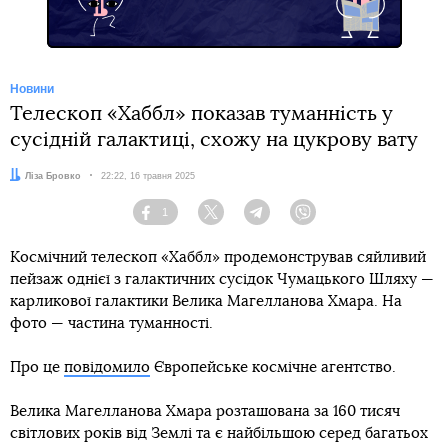
Новини
Телескоп «Хаббл» показав туманність у
сусідній галактиці, схожу на цукрову вату
Автор:
Ліза Бровко
Дата:
22:22, 16 травня 2025
1
Facebook
Twitter
Telegram
Viber
Космічний телескоп «Хаббл» продемонстрував сяйливий
пейзаж однієї з галактичних сусідок Чумацького Шляху —
карликової галактики Велика Магелланова Хмара. На
фото — частина туманності.
Про це
повідомило
Європейське космічне агентство.
Велика Магелланова Хмара розташована за 160 тисяч
світлових років від Землі та є найбільшою серед багатьох