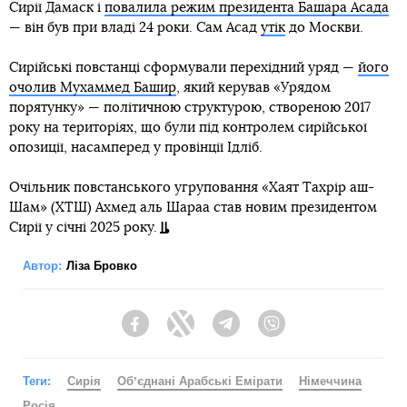
Сирії Дамаск і
повалила режим президента Башара Асада
— він був при владі 24 роки. Сам Асад
утік
до Москви.
Сирійські повстанці сформували перехідний уряд —
його
очолив Мухаммед Башир
, який керував «Урядом
порятунку» — політичною структурою, створеною 2017
року на територіях, що були під контролем сирійської
опозиції, насамперед у провінції Ідліб.
Очільник повстанського угруповання «Хаят Тахрір аш-
Шам» (ХТШ) Ахмед аль Шараа став новим президентом
Сирії у січні 2025 року.
Автор:
Ліза Бровко
Facebook
Twitter
Telegram
Viber
Теги:
Сирія
Обʼєднані Арабські Емірати
Німеччина
Росія