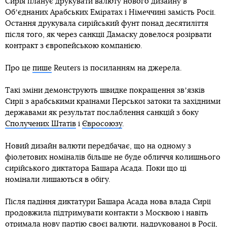
Сирія планує друкувати валюту нового дизайну в
Обʼєднаних Арабських Еміратах і Німеччині замість Росії.
Остання друкувала сирійський фунт понад десятиліття
після того, як через санкції Дамаску довелося розірвати
контракт з європейською компанією.
Про це
пише
Reuters із посиланням на джерела.
Такі зміни демонструють швидке покращення звʼязків
Сирії з арабськими країнами Перської затоки та західними
державами як результат послаблення санкцій з боку
Сполучених Штатів
і
Євросоюзу
.
Новий дизайн валюти передбачає, що на одному з
фіолетових номіналів більше не буде обличчя колишнього
сирійського диктатора Башара Асада. Поки що ці
номінали лишаються в обігу.
Після падіння диктатури Башара Асада нова влада Сирії
продовжила підтримувати контакти з Москвою і навіть
отримала нову партію своєї валюти, надрукованої в Росії,