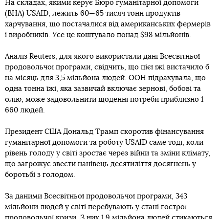
На складах, якими керує Бюро гуманітарної допомоги
(BHA) USAID, лежить 60—65 тисяч тонн продуктів
харчування, що постачалися від американських фермерів
і виробників. Усе це коштувало понад $98 мільйонів.
Аналіз Reuters, для якого використали дані Всесвітньої
продовольчої програми, свідчить, що цієї їжі вистачило б
на місяць для 3,5 мільйона людей. ООН підрахувала, що
одна тонна їжі, яка зазвичай включає зернові, бобові та
олію, може задовольнити щоденні потреби приблизно 1
660 людей.
Президент США Дональд Трамп скоротив фінансування
гуманітарної допомоги та роботу USAID саме тоді, коли
рівень голоду у світі зростає через війни та зміни клімату,
що загрожує звести нанівець десятиліття досягнень у
боротьбі з голодом.
За даними Всесвітньої продовольчої програми, 343
мільйони людей у світі перебувають у стані гострої
продовольчої кризи. З них 1,9 мільйона людей стикаються