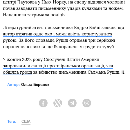
центрі Чаутоква у Нью-Йорку, на сцену піднявся чоловік і
почав завдавати письменнику ударів кулаками та ножем
.
Нападника затримала поліція.
Літературний агент письменника Ендрю Вайлі заявив, що
автор втратив одне око і можливість користуватися
рукою
. За його словами, Рушді отримав три серйозні
поранення в шию та ще 15 поранень у груди та тулуб.
У жовтні 2022 року Сполучені Штати Америки
запровадили санкції проти іранської організації, яка
обіцяла гроші
за вбивство письменника Салмана Рушді.
Автор:
Ольга Березюк
Facebook
Twitter
Telegram
Viber
Теги:
США