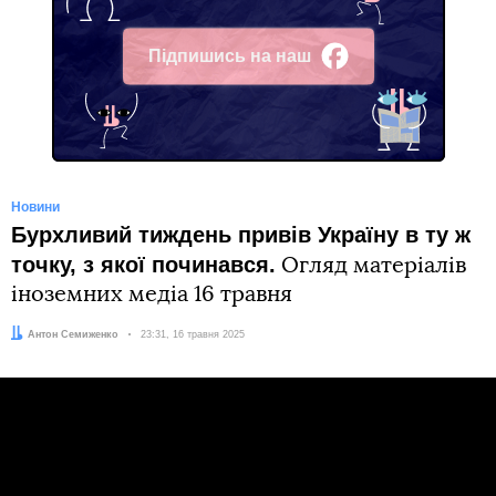
Підпишись на наш
Facebook
Новини
Бурхливий тиждень привів Україну в ту ж
точку, з якої починався.
Огляд матеріалів
іноземних медіа 16 травня
Автор:
Антон Семиженко
Дата:
23:31, 16 травня 2025