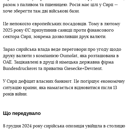
разом з паливом та пшеницею. Росія має цілі у Сирії —
хоче зберегти там дві військові бази.
Це непокоїло європейських посадовців. Тому в лютому
2025 року ЄС призупинив санкції проти фінансового
сектора Сирії, зокрема дозволивши друк валюти.
Зараз сирійська влада веде переговори про угоду щодо
друку валюти з компанією Oumolat, яка розташована в
ОАЕ. Зацікавлені в друці й німецька державна фірма
Bundesdruckerei та приватна Giesecke+Devrient.
У Сирії дефіцит власних банкнот. Це погіршує економічну
ситуацію країни, яка намагається відновитися після 13
років війни.
Що передувало
8 грудня 2024 року сирійська опозиція увійшла в столицю