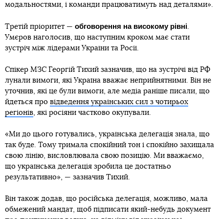
модальностями, і команди працюватимуть над деталями».
обговорення на високому рівні
Третій пріоритет —
.
Умєров наголосив, що наступним кроком має стати
зустріч між лідерами України та Росії.
Спікер МЗС Георгій Тихий зазначив, що на зустрічі від РФ
лунали вимоги, які Україна вважає неприйнятними. Він не
уточнив, які це були вимоги, але медіа раніше писали, що
йдеться про
відведення українських сил з чотирьох
регіонів
, які росіяни частково окупували.
«Ми до цього готувались, українська делегація знала, що
так буде. Тому тримала спокійний тон і спокійно захищала
свою лінію, висловлювала свою позицію. Ми вважаємо,
що українська делегація зробила це достатньо
результативно», — зазначив Тихий.
Він також додав, що російська делегація, можливо, мала
обмежений мандат, щоб підписати який-небудь документ