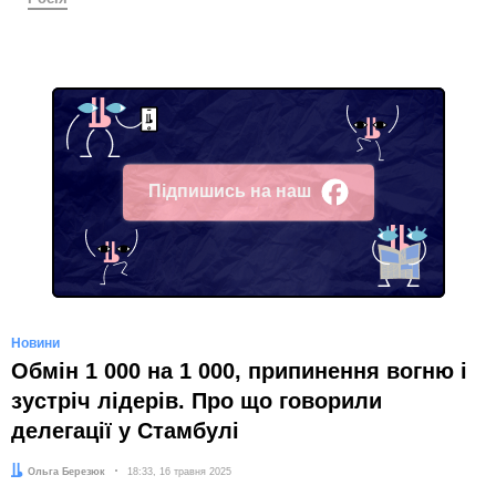
Підпишись на наш
Facebook
Новини
Обмін 1 000 на 1 000, припинення вогню і
зустріч лідерів. Про що говорили
делегації у Стамбулі
Автор:
Ольга Березюк
Дата:
18:33, 16 травня 2025