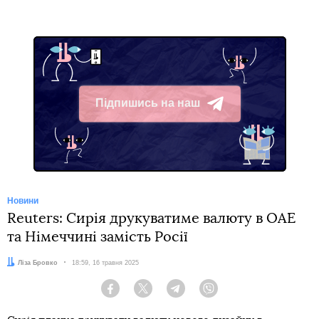
Підпишись на наш
Telegram
Новини
Reuters: Сирія друкуватиме валюту в ОАЕ
та Німеччині замість Росії
Автор:
Ліза Бровко
Дата:
18:59, 16 травня 2025
Facebook
Twitter
Telegram
Viber