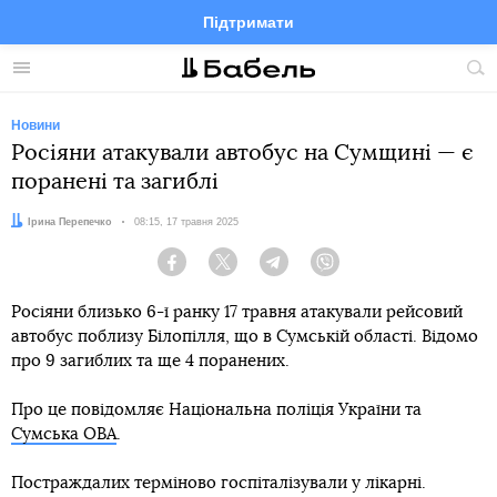
Підтримати
Facebook
Telegram
Twitter
Instagram
Меню
По
по
сай
Новини
Росіяни атакували автобус на Сумщині — є
поранені та загиблі
Автор:
Ірина Перепечко
Дата:
08:15, 17 травня 2025
Facebook
Twitter
Telegram
Viber
Росіяни близько 6-ї ранку 17 травня атакували рейсовий
автобус поблизу Білопілля, що в Сумській області. Відомо
про 9 загиблих та ще 4 поранених.
Про це повідомляє Національна поліція України та
Сумська ОВА
.
Постраждалих терміново госпіталізували у лікарні.