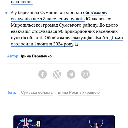
населення
.
А у березні на Сумщині оголосили
обов’язкову
евакуацію ще з 8 населених пунктів
Юнаківської,
Миропільської громад Сумського району. До цього
евакуація стосувалася 90 прикордонних населених
пунктів області. Обовʼязкову
евакуацію сімей з дітьми
оголосили 1 жовтня 2024 року
.
Автор:
Ірина Перепечко
Facebook
Twitter
Telegram
Viber
Теги:
Сумська область
війна Росії з Україною