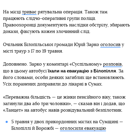
На місці
триває
рятувальна операція. Також там
працюють слідчо-оперативні групи поліції.
Правоохоронці документують наслідки обстрілу, збирають
докази, фіксують кожен злочинний слід.
Очільник Білопільської громади Юрій Зарко
оголосив
у
місті траур з 17 по 19 травня.
Доповнено. Зарко у коментарі «Суспільному»
розповів
,
їхали на евакуацію з Білопілля
що в цьому автобусі
. За
його словами, особи деяких загиблих ще встановлюють.
Усіх поранених доправили до лікарні в Сумах.
«Переважна більшість — це жінки пенсійного віку, також
загинули два або три чоловіки», — сказав він і додав, що
«Ланцет» на автобус навів розвідувальний безпілотник.
5 травня у двох прикордонних містах на Сумщині —
Білопіллі й Ворожбі —
оголосили евакуацію