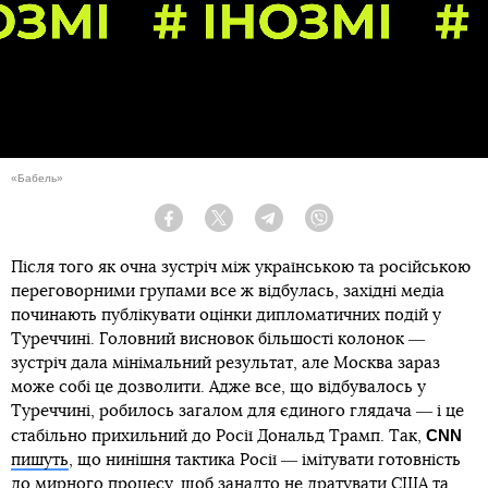
«Бабель»
Facebook
Twitter
Telegram
Viber
Після того як очна зустріч між українською та російською
переговорними групами все ж відбулась, західні медіа
починають публікувати оцінки дипломатичних подій у
Туреччині. Головний висновок більшості колонок ―
зустріч дала мінімальний результат, але Москва зараз
може собі це дозволити. Адже все, що відбувалось у
Туреччині, робилось загалом для єдиного глядача ― і це
CNN
стабільно прихильний до Росії Дональд Трамп. Так,
пишуть
, що нинішня тактика Росії ― імітувати готовність
до мирного процесу, щоб занадто не дратувати США та