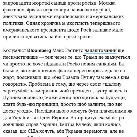
запровадити жорсткі санкції проти росіян. Москва
фактично зірвала переговори на високому рівні,
знехтувала зусиллями європейських й американських
політиків. Однак хронічна мʼякотілість теперішнього
американського президента щодо Росії залишає мало
причин сподіватись на його різкі кроки.
Bloomberg
Колумніст
Макс Гастінгс
налаштований
ще
песимістичніше ― теж через те, що Трамп не зважується
чи просто не хоче піддавати Росію новим санкціям. Ба
більше, він звів причину фіаско переговорів ледь не на
жарт, пояснивши, що «без Трампа Путіну там нема з ким
говорити». Проблема в тому, що через свою «шалену
зарозумілість американський президент, зустрівшись із
Путіним особисто, може легко погодитись на будь-що,
здати будь-які принципи, просто щоб заявити, що він
досяг угоди». Наслідки цього можуть бути плачевними як
для України, так і для Європи. Автор цитує ексміністра
зовнішніх справ України Дмитра Кулебу, який колись
сказав, що США хочуть, аби Україна перемогла, але не