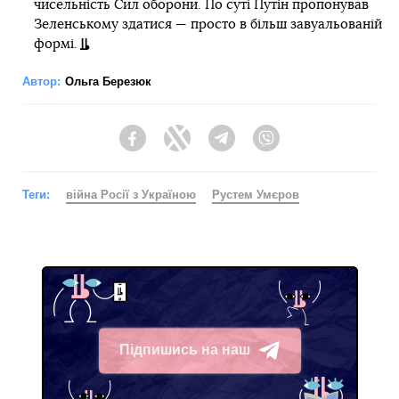
чисельність Сил оборони. По суті Путін пропонував
Зеленському здатися — просто в більш завуальованій
формі.
Автор:
Ольга Березюк
Facebook
Twitter
Telegram
Viber
Теги:
війна Росії з Україною
Рустем Умєров
Підпишись на наш
Telegram