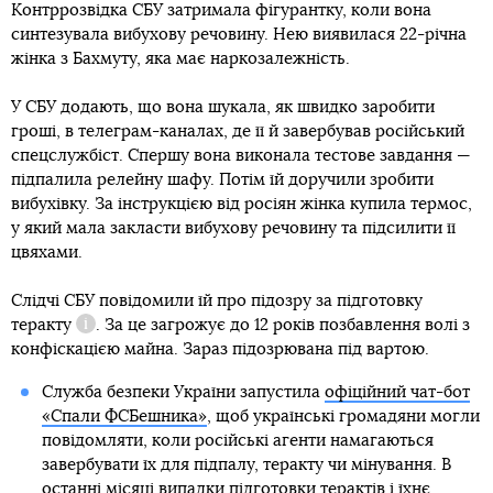
Контррозвідка СБУ затримала фігурантку, коли вона
синтезувала вибухову речовину. Нею виявилася 22-річна
жінка з Бахмуту, яка має наркозалежність.
У СБУ додають, що вона шукала, як швидко заробити
гроші, в телеграм-каналах, де її й завербував російський
спецслужбіст. Спершу вона виконала тестове завдання —
підпалила релейну шафу. Потім їй доручили зробити
вибухівку. За інструкцією від росіян жінка купила термос,
у який мала закласти вибухову речовину та підсилити її
цвяхами.
Слідчі СБУ повідомили їй про підозру за
підготовку
теракту
. За це загрожує до 12 років позбавлення волі з
Довідка
конфіскацією майна. Зараз підозрювана під вартою.
Служба безпеки України запустила
офіційний чат-бот
«Спали ФСБешника»
, щоб українські громадяни могли
повідомляти, коли російські агенти намагаються
завербувати їх для підпалу, теракту чи мінування. В
останні місяці випадки підготовки терактів і їхнє