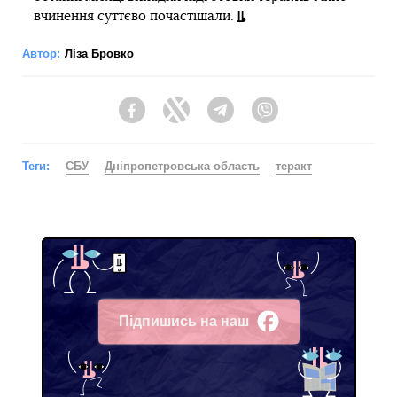
вчинення суттєво почастішали.
Автор:
Ліза Бровко
Facebook
Twitter
Telegram
Viber
Теги:
СБУ
Дніпропетровська область
теракт
Підпишись на наш
Facebook