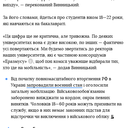
виїзду», — переконаний Винницький.
За його словами, йдеться про студентів віком 18—22 роки,
які навчаються на бакалавраті.
«Ця цифра ще не критична, але тривожна. По деяких
університетах вона є дуже високою, по інших — фактично
усі повертаються. Ми будемо звертатись до ректорів
наших університетів, які є частиною консорціумів
«Еразмусу»
, щоб їхні комісії уважніше відбирали тих,
Довідка
хто їде на мобільність», — додав Винницький.
Від початку повномасштабного вторгнення РФ в
Україні
запровадили воєнний стан
і оголосили
загальну мобілізацію. Військовозобов’язаним
заборонено виїжджати за кордон, окрім певних
винятків. Чоловіків 18—60 років можуть призивати на
службу, якщо в них немає законних підстав для
відстрочки чи виключення з військового обліку.