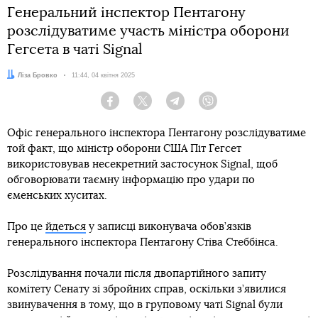
Генеральний інспектор Пентагону
розслідуватиме участь міністра оборони
Гегсета в чаті Signal
Автор:
Ліза Бровко
Дата:
11:44, 04 квітня 2025
Facebook
Twitter
Telegram
Viber
Офіс генерального інспектора Пентагону розслідуватиме
той факт, що міністр оборони США Піт Гегсет
використовував несекретний застосунок Signal, щоб
обговорювати таємну інформацію про удари по
єменських хуситах.
Про це
йдеться
у записці виконувача обов’язків
генерального інспектора Пентагону Стіва Стеббінса.
Розслідування почали після двопартійного запиту
комітету Сенату зі збройних справ, оскільки з’явилися
звинувачення в тому, що в груповому чаті Signal були