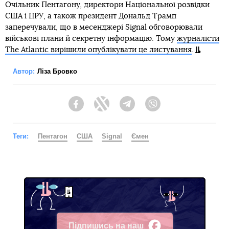
Очільник Пентагону, директори Національної розвідки
США і ЦРУ, а також президент Дональд Трамп
заперечували, що в месенджері Signal обговорювали
військові плани й секретну інформацію. Тому
журналісти
The Atlantic вирішили опублікувати це листування
.
Автор:
Ліза Бровко
Facebook
Twitter
Telegram
Viber
Теги:
Пентагон
США
Signal
Ємен
Підпишись на наш