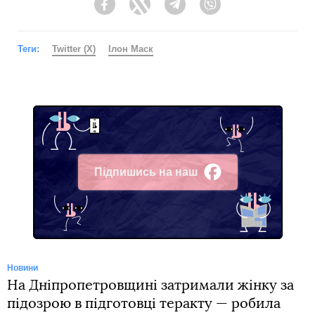
Facebook
Twitter
Telegram
Viber
Теги:
Twitter (X)
Ілон Маск
Підпишись на наш
Facebook
Новини
На Дніпропетровщині затримали жінку за
підозрою в підготовці теракту — робила