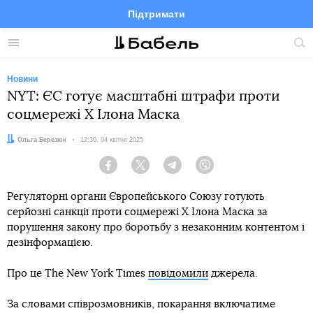
Підтримати
Facebook
Telegram
Twitter
Instagram
Меню
По
по
сай
Новини
NYT: ЄС готує масштабні штрафи проти
соцмережі X Ілона Маска
Автор:
Ольга Березюк
Дата:
12:30, 04 квітня 2025
Facebook
Twitter
Telegram
Viber
Регуляторні органи Європейського Союзу готують
серйозні санкції проти соцмережі X Ілона Маска за
порушення закону про боротьбу з незаконним контентом і
дезінформацією.
Про це The New York Times
повідомили
джерела.
За словами співрозмовників, покарання включатиме