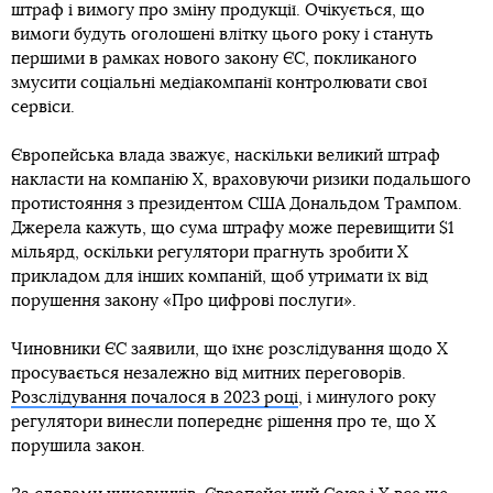
штраф і вимогу про зміну продукції. Очікується, що
вимоги будуть оголошені влітку цього року і стануть
першими в рамках нового закону ЄС, покликаного
змусити соціальні медіакомпанії контролювати свої
сервіси.
Європейська влада зважує, наскільки великий штраф
накласти на компанію X, враховуючи ризики подальшого
протистояння з президентом США Дональдом Трампом.
Джерела кажуть, що сума штрафу може перевищити $1
мільярд, оскільки регулятори прагнуть зробити X
прикладом для інших компаній, щоб утримати їх від
порушення закону «Про цифрові послуги».
Чиновники ЄС заявили, що їхнє розслідування щодо X
просувається незалежно від митних переговорів.
Розслідування почалося в 2023 році
, і минулого року
регулятори винесли попереднє рішення про те, що X
порушила закон.