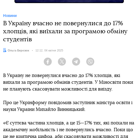
Новини
В Україну вчасно не повернулися до 17%
хлопців, які виїхали за програмою обміну
студентів
Автор:
Ольга Березюк
Дата:
12:12, 04 квітня 2025
Facebook
Twitter
Telegram
Viber
В Україну не повернулися вчасно до 17% хлопців, які
виїхали за програмою обмінів студентів. У Міносвіти поки
не планують скасовувати можливості для виїзду.
Про це Укрінформу повідомив заступник міністра освіти і
науки України Михайло Винницький.
«Є суттєва частина хлопців, а це 15—17% тих, які поїхали на
академічну мобільність і не повернулись вчасно. Поки що
це не критична цифра, аби скасовувати можливості для