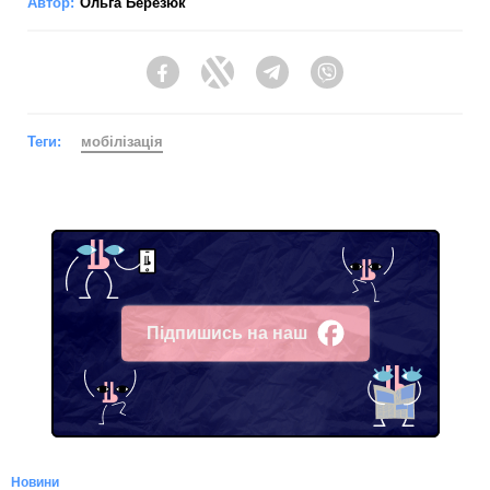
Автор:
Ольга Березюк
Facebook
Twitter
Telegram
Viber
Теги:
мобілізація
Підпишись на наш
Facebook
Новини