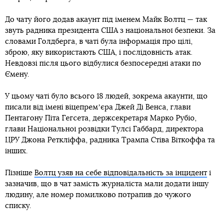
До чату його додав акаунт під іменем Майк Волтц — так
звуть радника президента США з національної безпеки. За
словами Голдберга, в чаті була інформація про цілі,
зброю, яку використають США, і послідовність атак.
Невдовзі після цього відбулися безпосередні атаки по
Ємену.
У цьому чаті було всього 18 людей, зокрема акаунти, що
писали від імені віцепремʼєра Джей Ді Венса, глави
Пентагону Піта Гегсета, держсекретаря Марко Рубіо,
глави Національної розвідки Тулсі Габбард, директора
ЦРУ Джона Реткліффа, радника Трампа Стіва Віткоффа та
інших.
Пізніше
Волтц узяв на себе відповідальність за інцидент
і
зазначив, що в чат замість журналіста мали додати іншу
людину, але номер помилково потрапив до чужого
списку.