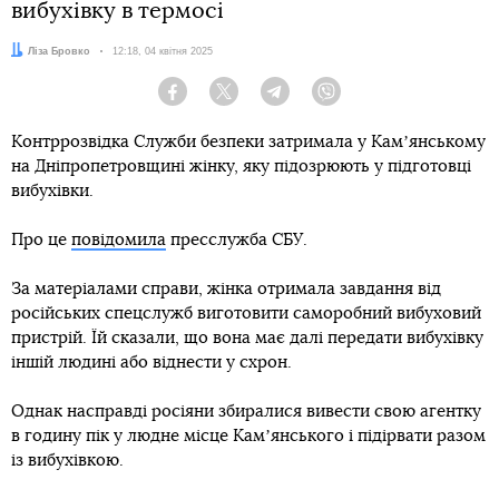
вибухівку в термосі
Автор:
Ліза Бровко
Дата:
12:18, 04 квітня 2025
Facebook
Twitter
Telegram
Viber
Контррозвідка Служби безпеки затримала у Камʼянському
на Дніпропетровщині жінку, яку підозрюють у підготовці
вибухівки.
Про це
повідомила
пресслужба СБУ.
За матеріалами справи, жінка отримала завдання від
російських спецслужб виготовити саморобний вибуховий
пристрій. Їй сказали, що вона має далі передати вибухівку
іншій людині або віднести у схрон.
Однак насправді росіяни збиралися вивести свою агентку
в годину пік у людне місце Камʼянського і підірвати разом
із вибухівкою.