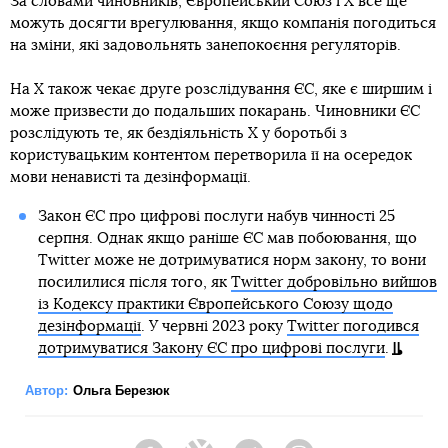
За словами чиновників, Європейський Союз і X все ще
можуть досягти врегулювання, якщо компанія погодиться
на зміни, які задовольнять занепокоєння регуляторів.
На X також чекає друге розслідування ЄС, яке є ширшим і
може призвести до подальших покарань. Чиновники ЄС
розслідують те, як бездіяльність X у боротьбі з
користувацьким контентом перетворила її на осередок
мови ненависті та дезінформації.
Закон ЄС про цифрові послуги набув чинності 25
серпня. Однак якщо раніше ЄС мав побоювання, що
Twitter може не дотримуватися норм закону, то вони
посилилися після того, як
Twitter добровільно вийшов
із Кодексу практики Європейського Союзу щодо
дезінформації
. У червні 2023 року
Twitter погодився
дотримуватися Закону ЄС про цифрові послуги
.
Автор:
Ольга Березюк