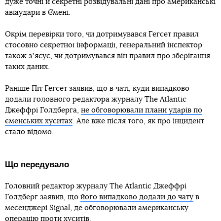
дуже точні й секретні розвідувальні дані про американські
авіаудари в Ємені.
Окрім перевірки того, чи дотримувався Гегсет правил
стосовно секретної інформації, генеральний інспектор
також зʼясує, чи дотримувався він правил про зберігання
таких даних.
Раніше Піт Гегсет заявив, що в чаті, куди випадково
додали головного редактора журналу The Atlantic
Джеффрі Голдберга,
не обговорювали плани ударів по
єменських хуситах
. Але вже після того, як про інцидент
стало відомо.
Що передувало
Головний редактор журналу The Atlantic Джеффрі
Голдберг заявив, що
його випадково додали до чату
в
месенджері Signal, де обговорювали американську
операцію проти хуситів.