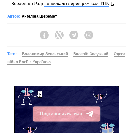
Верховній Раді
ініціювали перевірку всіх ТЦК
.
Автор:
Ангеліна Шеремет
Facebook
Twitter
Telegram
Viber
Теги:
Володимир Зеленський
Валерій Залужний
Одеса
війна Росії з Україною
Підпишись на наш
Telegram