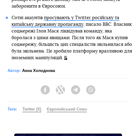
заборонити в Євросоюзі.
Сотні акаунтів
просувають у Twitter російську та
китайську державну пропаганду
, писало BBC. Власник
соцмережі Ілон Маск ліквідував команду, яка
боролася з цими явищами. Після того як Маск купив
соцмережу, більшість цих спеціалістів звільнилася або
була звільнена. Це зробило платформу вразливою для
іноземних маніпуляцій.
Автор:
Анна Холоднова
Facebook
Twitter
Telegram
Viber
Теги:
Twitter (X)
Європейський Союз