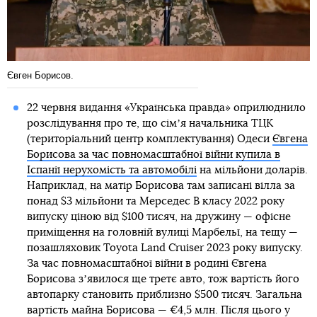
Євген Борисов.
22 червня видання «Українська правда» оприлюднило
розслідування про те, що сімʼя начальника ТЦК
(територіальний центр комплектування) Одеси
Євгена
Борисова за час повномасштабної війни купила в
Іспанії нерухомість та автомобілі
на мільйони доларів.
Наприклад, на матір Борисова там записані вілла за
понад $3 мільйони та Мерседес В класу 2022 року
випуску ціною від $100 тисяч, на дружину — офісне
приміщення на головній вулиці Марбельї, на тещу —
позашляховик Toyota Land Cruiser 2023 року випуску.
За час повномасштабної війни в родині Євгена
Борисова зʼявилося ще третє авто, тож вартість його
автопарку становить приблизно $500 тисяч. Загальна
вартість майна Борисова — €4,5 млн. Після цього у