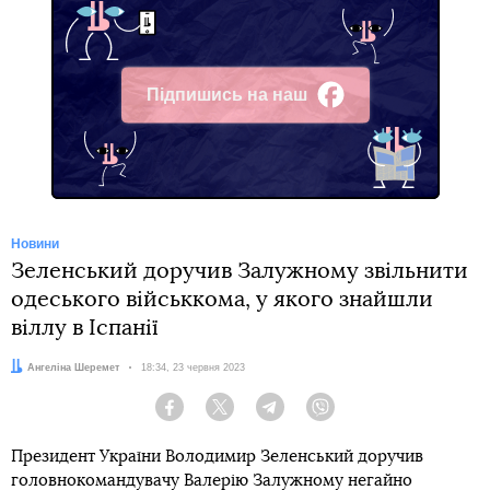
Підпишись на наш
Facebook
Новини
Зеленський доручив Залужному звільнити
одеського військкома, у якого знайшли
віллу в Іспанії
Автор:
Ангеліна Шеремет
Дата:
18:34, 23 червня 2023
Facebook
Twitter
Telegram
Viber
Президент України Володимир Зеленський доручив
головнокомандувачу Валерію Залужному негайно