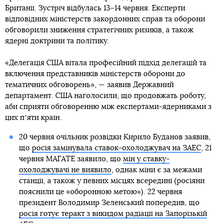
Британії. Зустріч відбулась 13–14 червня. Експерти
відповідних міністерств закордонних справ та оборони
обговорили зниження стратегічних ризиків, а також
ядерні доктрини та політику.
«Делегація США вітала професійний підхід делегацій та
включення представників міністерств оборони до
тематичних обговорень», — заявив Державний
департамент. США наголосили, що продовжать роботу,
аби сприяти обговоренню між експертами-ядерниками з
цих пʼяти країн.
20 червня очільник розвідки Кирило Буданов заявив,
що
росія замінувала ставок-охолоджувач на ЗАЕС
, 21
червня МАГАТЕ заявило, що
мін у ставку-
охолоджувачі не виявило
, однак міни є за межами
станції, а також у певних місцях всередині (росіяни
пояснили це «оборонною метою»). 22 червня
президент Володимир Зеленський попередив, що
росія готує теракт з викидом радіації на Запорізькій