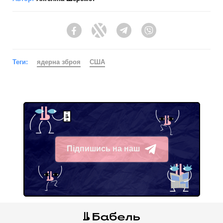
Facebook
Twitter
Telegram
Viber
Теги:
ядерна зброя
США
Підпишись на наш
Telegram