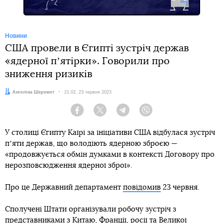
Новини
США провели в Єгипті зустріч держав
«ядерної пʼятірки». Говорили про
зниження ризиків
Автор:
Ангеліна Шеремет
Дата:
21:02, 23 червня 2023
Facebook
Twitter
Telegram
Viber
У столиці Єгипту Каїрі за ініціативи США відбулася зустріч
пʼяти держав, що володіють ядерною зброєю —
«продовжується обмін думками в контексті Договору про
нерозповсюдження ядерної зброї».
Про це Державний департамент
повідомив
23 червня.
Сполучені Штати організували робочу зустріч з
представниками з Китаю, Франції, росії та Великої