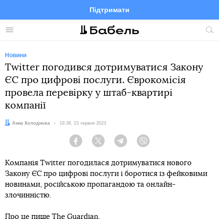
Підтримати
Facebook
Telegram
Twitter
Instagram
Меню
По
по
сай
Новини
Twitter погодився дотримуватися Закону
ЄС про цифрові послуги. Єврокомісія
провела перевірку у штаб-квартирі
компанії
Автор:
Анна Холоднова
Дата:
19:38, 23 червня 2023
Facebook
Twitter
Telegram
Viber
Компанія Twitter погодилася дотримуватися нового
Закону ЄС про цифрові послуги і боротися із фейковими
новинами, російською пропагандою та онлайн-
злочинністю.
Про це
пише
The Guardian.