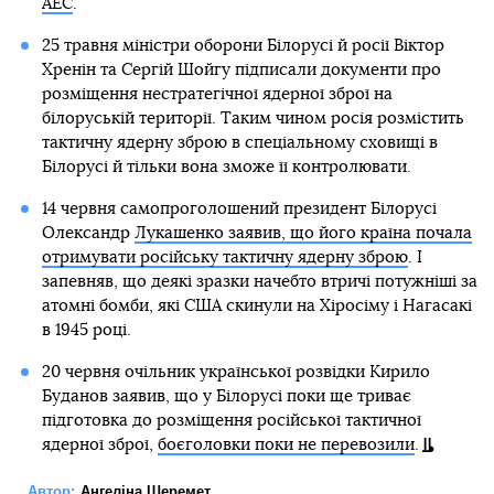
АЕС
.
25 травня міністри оборони Білорусі й росії Віктор
Хренін та Сергій Шойгу підписали документи про
розміщення нестратегічної ядерної зброї на
білоруській території. Таким чином росія розмістить
тактичну ядерну зброю в спеціальному сховищі в
Білорусі й тільки вона зможе її контролювати.
14 червня самопроголошений президент Білорусі
Олександр
Лукашенко заявив, що його країна почала
отримувати російську тактичну ядерну зброю
. І
запевняв, що деякі зразки начебто втричі потужніші за
атомні бомби, які США скинули на Хіросіму і Нагасакі
в 1945 році.
20 червня очільник української розвідки Кирило
Буданов заявив, що у Білорусі поки ще триває
підготовка до розміщення російської тактичної
ядерної зброї,
боєголовки поки не перевозили
.
Автор:
Ангеліна Шеремет