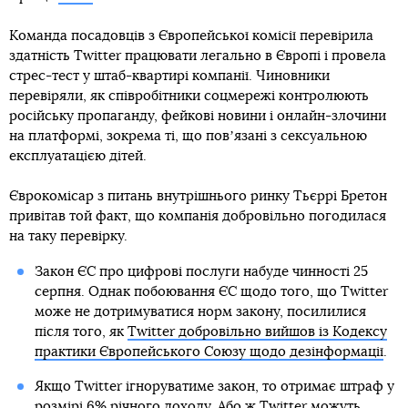
Команда посадовців з Європейської комісії перевірила
здатність Twitter працювати легально в Європі і провела
стрес-тест у штаб-квартирі компанії. Чиновники
перевіряли, як співробітники соцмережі контролюють
російську пропаганду, фейкові новини і онлайн-злочини
на платформі, зокрема ті, що повʼязані з сексуальною
експлуатацією дітей.
Єврокомісар з питань внутрішнього ринку Тьєррі Бретон
привітав той факт, що компанія добровільно погодилася
на таку перевірку.
Закон ЄС про цифрові послуги набуде чинності 25
серпня. Однак побоювання ЄС щодо того, що Twitter
може не дотримуватися норм закону, посилилися
після того, як
Twitter добровільно вийшов із Кодексу
практики Європейського Союзу щодо дезінформації
.
Якщо Twitter ігноруватиме закон, то отримає штраф у
розмірі 6% річного доходу. Або ж Twitter можуть