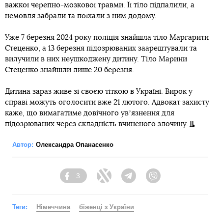
важкої черепно-мозкової травми. Її тіло підпалили, а
немовля забрали та поїхали з ним додому.
Уже 7 березня 2024 року поліція знайшла тіло Маргарити
Стеценко, а 13 березня підозрюваних заарештували та
вилучили в них неушкоджену дитину. Тіло Марини
Стеценко знайшли лише 20 березня.
Дитина зараз живе зі своєю тіткою в Україні. Вирок у
справі можуть оголосити вже 21 лютого. Адвокат захисту
каже, що вимагатиме довічного увʼязнення для
підозрюваних через складність вчиненого злочину.
Автор:
Олександра Опанасенко
3
Facebook
Twitter
Telegram
Viber
Теги:
Німеччина
біженці з України