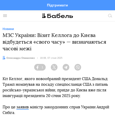
Підтримати
Facebook
Telegram
Twitter
Instagram
Меню
По
по
сай
Новини
МЗС України: Візит Келлога до Києва
відбудеться «свого часу» — визначаються
часові межі
Автор:
Олександра Опанасенко
Дата:
16:08, 07 січня 2025
1
Facebook
Twitter
Telegram
Viber
Кіт Келлог, якого новообраний президент США Дональд
Трамп номінував на посаду спецпосланця США з питань
російсько-української війни, приїде до Києва вже після
інавгурації президента 20 січня 2025 року.
Про це
заявив
міністр закордонних справ України Андрій
Сибіга.