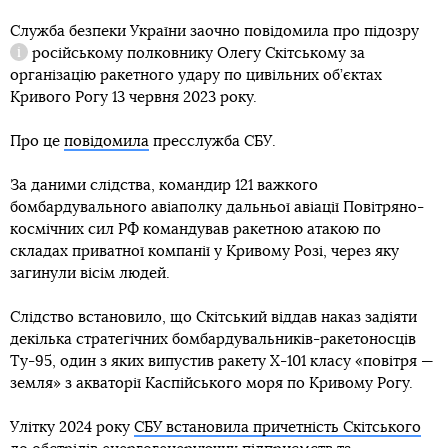
Служба безпеки України заочно повідомила про
підозру
російському полковнику Олегу Скітському за
Довідка
організацію ракетного удару по цивільних об’єктах
Кривого Рогу 13 червня 2023 року.
Про це
повідомила
пресслужба СБУ.
За даними слідства, командир 121 важкого
бомбардувального авіаполку дальньої авіації Повітряно-
космічних сил РФ командував ракетною атакою по
складах приватної компанії у Кривому Розі, через яку
загинули вісім людей.
Слідство встановило, що Скітський віддав наказ задіяти
декілька стратегічних бомбардувальників-ракетоносців
Ту-95, один з яких випустив ракету Х-101 класу «повітря —
земля» з акваторії Каспійського моря по Кривому Рогу.
Улітку 2024 року
СБУ встановила причетність Скітського