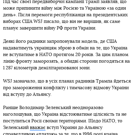
Під час своєї передвиборчої кампанії Трамп заявляв, що
може припинити війну між Росією та Україною «за один
день». Після перемоги республіканця на президентських
виборах США WSJ писало, що він не вирішив, як саме
планує завершити війну РФ проти України.
Деякі його радники запропонували модель, де США
надаватимуть українцям зброю в обмін на те, що Україна
не вступатиме в НАТО протягом 20 років. За цим планом
лінію фронту заморозять, а обидві сторони погодяться на
1 287 кілометрів демілітаризованої зони.
WSJ зазначало, що в усіх планах радників Трампа йдеться
про замороження конфлікту і тимчасову відмову України
від вступу до Альянсу.
Раніше Володимир Зеленський неодноразово
наголошував, що Україна відстоюватиме цілісність та не
поступиться Росії своїми територіями. Щодо НАТО, то
Зеленський
вважає
вступ України до Альянсу
справедливою «платою» за те, що в 1996 році країна