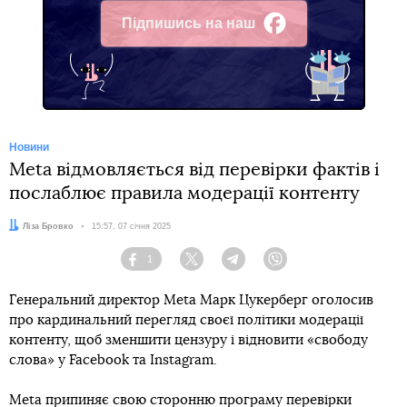
Підпишись на наш
Facebook
Новини
Meta відмовляється від перевірки фактів і
послаблює правила модерації контенту
Автор:
Ліза Бровко
Дата:
15:57, 07 січня 2025
1
Facebook
Twitter
Telegram
Viber
Генеральний директор Meta Марк Цукерберг оголосив
про кардинальний перегляд своєї політики модерації
контенту, щоб зменшити цензуру і відновити «свободу
слова» у Facebook та Instagram.
Meta припиняє свою сторонню програму перевірки