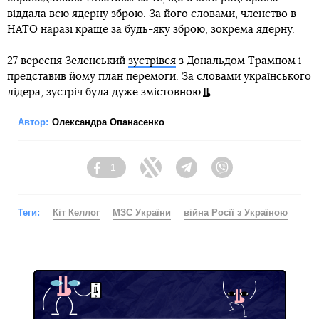
віддала всю ядерну зброю. За його словами, членство в
НАТО наразі краще за будь-яку зброю, зокрема ядерну.
27 вересня Зеленський
зустрівся
з Дональдом Трампом і
представив йому план перемоги. За словами українського
лідера, зустріч була дуже змістовною
Автор:
Олександра Опанасенко
1
Facebook
Twitter
Telegram
Viber
Теги:
Кіт Келлог
МЗС України
війна Росії з Україною