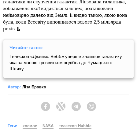
галактики чи скупчення галактик. Лінзована галактика,
зображення якої видається кільцем, розташована
неймовірно далеко від Землі. Її видно такою, якою вона
була, коли Всесвіту виповнилося всього 2,5 мільярда
років.
Читайте також:
Телескоп «Джеймс Вебб» уперше знайшов галактику,
яка за масою і розвитком подібна до Чумацького
Шляху
Автор:
Ліза Бровко
Facebook
Twitter
Telegram
Viber
Теги:
космос
NASA
телескоп Hubble