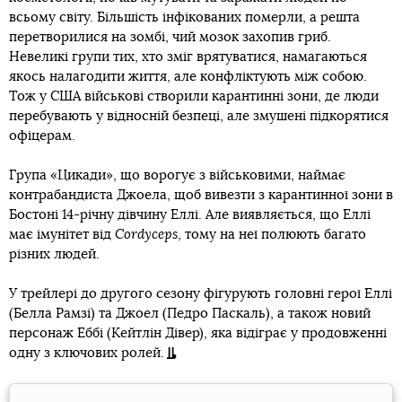
всьому світу. Більшість інфікованих померли, а решта
перетворилися на зомбі, чий мозок захопив гриб.
Невеликі групи тих, хто зміг врятуватися, намагаються
якось налагодити життя, але конфліктують між собою.
Тож у США військові створили карантинні зони, де люди
перебувають у відносній безпеці, але змушені підкорятися
офіцерам.
Група «Цикади», що ворогує з військовими, наймає
контрабандиста Джоела, щоб вивезти з карантинної зони в
Бостоні 14-річну дівчину Еллі. Але виявляється, що Еллі
має імунітет від
Cordyceps
, тому на неї полюють багато
різних людей.
У трейлері до другого сезону фігурують головні герої Еллі
(Белла Рамзі) та Джоел (Педро Паскаль), а також новий
персонаж Еббі (Кейтлін Дівер), яка відіграє у продовженні
одну з ключових ролей.