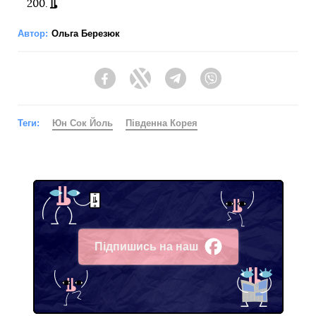
200.
Автор:
Ольга Березюк
Facebook
Twitter
Telegram
Viber
Теги:
Юн Сок Йоль
Південна Корея
Підпишись на наш
Facebook