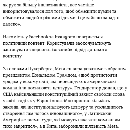
як рух за більшу інклюзивність, все частіше
використовувалося для того, щоб обмежити думки та
обмежити людей з різними ідеями, і це зайшло занадто
далеко».
Натомість у Facebook та Instagram повернеться
політичний контент. Користувачів заохочуватимуть
застосувати «персоналізований» підхід до такого
контенту.
За словами Цукерберга, Meta співпрацюватиме з обраним
президентом Дональдом Трампом, «щоб протистояти
урядам у всьому світі, які переслідують американські
компанії та посилюють цензуру». Гендиректор додав, що у
США найсильніший конституційний захист свободи слова
у світі, тоді як у Європі «постійно зростає кількість
законів, які інституціоналізують цензуру та ускладнюють
створення там чогось інноваційного», у Латинській
Америці «є таємні суди, які можуть наказати компаніям
тихо закритися», а в Китаї заборонили діяльність Meta.