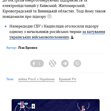
до обстрілів енергогенеруючих підприємств та
електропідстанцій у Київській, Житомирській,
Кіровоградській та Вінницькій областях. Тоді йому також
повідомили про
підозру
.
Довідка
Напередодні СБУ і Нацполіція оголосили підозру
одному з начальників російської тюрми
за катування
українських військовополонених
.
Автор:
Ліза Бровко
1
Facebook
Twitter
Telegram
Viber
Теги:
війна Росії з Україною
Кривий Ріг