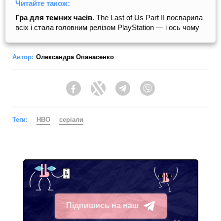
Читайте також:
Гра для темних часів
. The Last of Us Part II посварила
всіх і стала головним релізом PlayStation — і ось чому
Автор:
Олександра Опанасенко
Facebook
Twitter
Telegram
Viber
Теги:
HBO
серіали
Підпишись на наш
Telegram