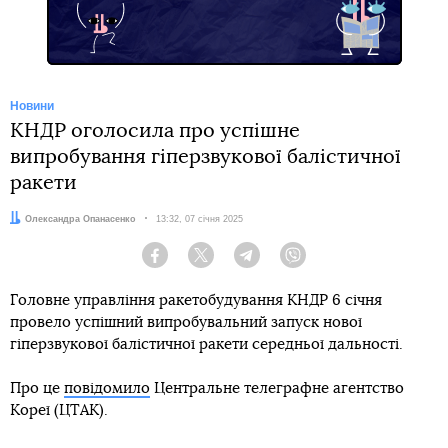
Новини
КНДР оголосила про успішне
випробування гіперзвукової балістичної
ракети
Автор:
Олександра Опанасенко
Дата:
13:32, 07 січня 2025
Facebook
Twitter
Telegram
Viber
Головне управління ракетобудування КНДР 6 січня
провело успішний випробувальний запуск нової
гіперзвукової балістичної ракети середньої дальності.
Про це
повідомило
Центральне телеграфне агентство
Кореї (ЦТАК).