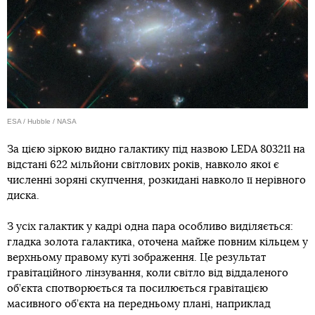
ESA / Hubble / NASA
За цією зіркою видно галактику під назвою LEDA 803211 на
відстані 622 мільйони світлових років, навколо якої є
численні зоряні скупчення, розкидані навколо її нерівного
диска.
З усіх галактик у кадрі одна пара особливо виділяється:
гладка золота галактика, оточена майже повним кільцем у
верхньому правому куті зображення. Це результат
гравітаційного лінзування, коли світло від віддаленого
об’єкта спотворюється та посилюється гравітацією
масивного об’єкта на передньому плані, наприклад