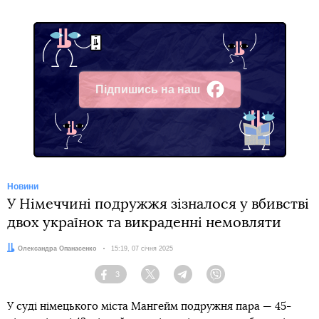
Підпишись на наш
Facebook
Новини
У Німеччині подружжя зізналося у вбивстві
двох українок та викраденні немовляти
Автор:
Олександра Опанасенко
Дата:
15:19, 07 січня 2025
3
Facebook
Twitter
Telegram
Viber
У суді німецького міста Мангейм подружня пара — 45-