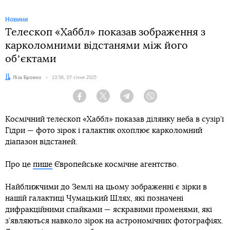
Новини
Телескоп «Хаббл» показав зображення з
карколомними відстанями між його
обʼєктами
Автор:
Ліза Бровко
Дата:
13:56, 07 січня 2025
Facebook
Twitter
Telegram
Viber
Космічний телескоп «Хаббл» показав ділянку неба в сузір’ї
Гідри — фото зірок і галактик охоплює карколомний
діапазон відстаней.
Про це
пише
Європейське космічне агентство.
Найближчими до Землі на цьому зображенні є зірки в
нашій галактиці Чумацький Шлях, які позначені
дифракційними спайками — яскравими променями, які
з’являються навколо зірок на астрономічних фотографіях.