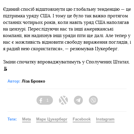
Єдиний спосіб відштовхнути цю глобальну тенденцію — це
підтримка уряду США. І тому це було так важко протягом
останніх чотирьох років, коли навіть уряд США наполягав
на цензурі. Переслідуючи нас та інші американські
компанії, він надихнув інші уряди піти ще далі. Але тепер у
нас є можливість відновити свободу вираження поглядів, і
я радий нею скористатися», — резюмував Цукерберг.
Зміни спочатку впроваджуватимуть у Сполучених Штатах.
Автор:
Ліза Бровко
1
Facebook
Twitter
Telegram
Viber
Теги:
Meta
Марк Цукерберг
Facebook
Instagram