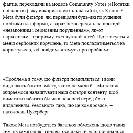
фактів, переходячи на модель Community Notes («Нотатки
спільноти»), яку використовують такі сайти, як X.com. У
Meta були фільтри, які перевіряли будь-які порушення
політики платформи, а зараз їх зосередять на протидії
«незаконним і серйозним порушенням», як-от
наркотикам, тероризму, експлуатації дітей. Що стосується
менш серйозних порушень, то Meta покладатиметься на
користувачів, які повідомлятимуть про проблеми.
«Проблема в тому, що фільтри помиляються, і вони
видаляють багато вмісту, якого не мали б... Ми також
збираємося налаштувати наші фільтри контенту, щоб
вимагати набагато більшої певності перед його
видаленням. Реальність така, що це компроміс», —
наголосив Цукерберг.
Також Meta позбудеться багатьох обмежень щодо таких
тем, як імміграція і гендер, оскільки те, «що починалося