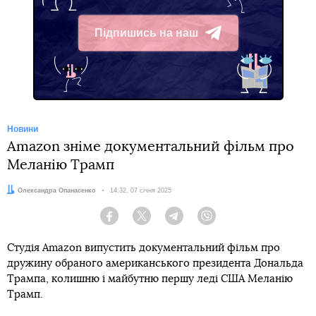
Підпишись на наш
Telegram
Новини
Amazon зніме документальний фільм про
Меланію Трамп
Автор:
Олександра Опанасенко
Дата:
14:32, 07 січня 2025
Facebook
Twitter
Telegram
Viber
Студія Amazon випустить документальний фільм про
дружину обраного американського президента Дональда
Трампа, колишню і майбутню першу леді США Меланію
Трамп.