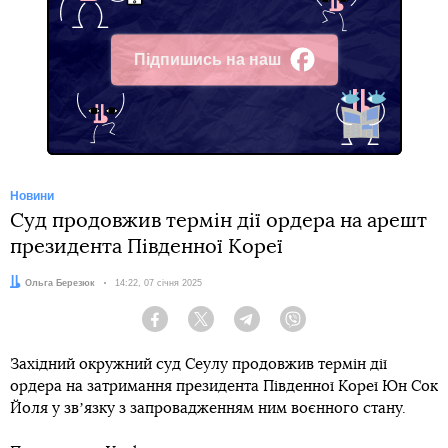
Підпишись на наш
Facebook
Новини
Суд продовжив термін дії ордера на арешт
президента Південної Кореї
Автор:
Ольга Березюк
Дата:
14:22, 07 січня 2025
Facebook
Twitter
Telegram
Viber
Західний окружний суд Сеулу продовжив термін дії
ордера на затримання президента Південної Кореї Юн Сок
Йоля у звʼязку з запровадженням ним воєнного стану.