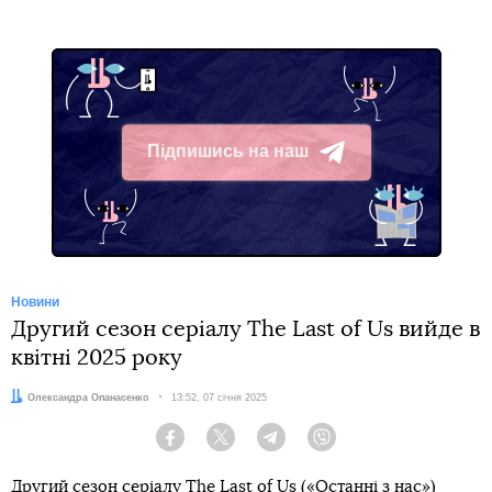
Підпишись на наш
Telegram
Новини
Другий сезон серіалу The Last of Us вийде в
квітні 2025 року
Автор:
Олександра Опанасенко
Дата:
13:52, 07 січня 2025
Facebook
Twitter
Telegram
Viber
Другий сезон серіалу The Last of Us («Останні з нас»)