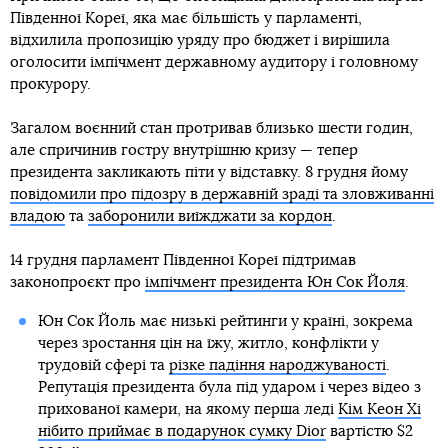
Південної Кореї, яка має більшість у парламенті,
відхилила пропозицію уряду про бюджет і вирішила
оголосити імпічмент державному аудитору і головному
прокурору.
Загалом воєнний стан протривав близько шести годин,
але спричинив гостру внутрішню кризу — тепер
президента закликають піти у відставку. 8 грудня йому
повідомили про підозру в державній зраді та зловживанні
владою
та
заборонили виїжджати за кордон
.
14 грудня парламент Південної Кореї підтримав
законопроєкт про
імпічмент президента Юн Сок Йоля
.
Юн Сок Йоль має низькі рейтинги у країні, зокрема
через зростання цін на їжу, житло, конфлікти у
трудовій сфері та
різке падіння народжуваності
.
Репутація президента була під ударом і через відео з
прихованої камери, на якому перша леді
Кім Кеон Хі
нібито приймає в подарунок сумку Dior
вартістю $2