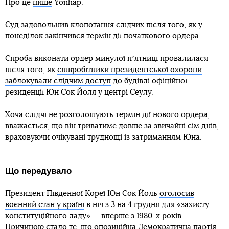
Про це
пише
Yonhap.
Суд задовольнив клопотання слідчих після того, як у
понеділок закінчився термін дії початкового ордера.
Спроба виконати ордер минулої пʼятниці провалилася
після того, як
співробітники президентської охорони
заблокували слідчим доступ
до будівлі офіційної
резиденції Юн Сок Йоля у центрі Сеулу.
Хоча слідчі не розголошують термін дії нового ордера,
вважається, що він триватиме довше за звичайні сім днів,
враховуючи очікувані труднощі із затриманням Юна.
Що передувало
Президент Південної Кореї Юн Сок Йоль
оголосив
воєнний стан у країні
в ніч з 3 на 4 грудня для «захисту
конституційного ладу» — вперше з 1980-х років.
Причиною стало те, що опозиційна Демократична партія