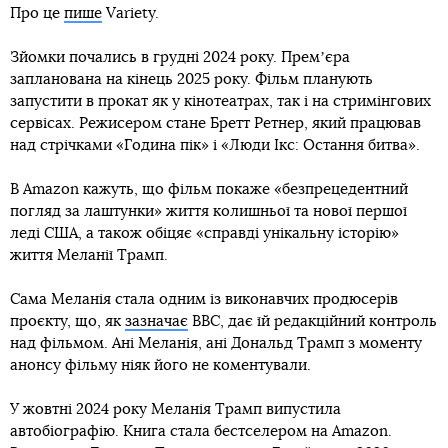
Про це
пише
Variety.
Зйомки почались в грудні 2024 року. Премʼєра
запланована на кінець 2025 року. Фільм планують
запустити в прокат як у кінотеатрах, так і на стримінгових
сервісах. Режисером стане Бретт Ретнер, який працював
над стрічками «Година пік» і «Люди Ікс: Остання битва».
В Amazon кажуть, що фільм покаже «безпрецедентний
погляд за лаштунки» життя колишньої та нової першої
леді США, а також обіцяє «справді унікальну історію»
життя Меланії Трамп.
Сама Меланія стала одним із виконавчих продюсерів
проєкту, що, як
зазначає
ВВС, дає їй редакційний контроль
над фільмом. Ані Меланія, ані Дональд Трамп з моменту
анонсу фільму ніяк його не коментували.
У жовтні 2024 року Меланія Трамп випустила
автобіографію. Книга стала бестселером на Amazon.