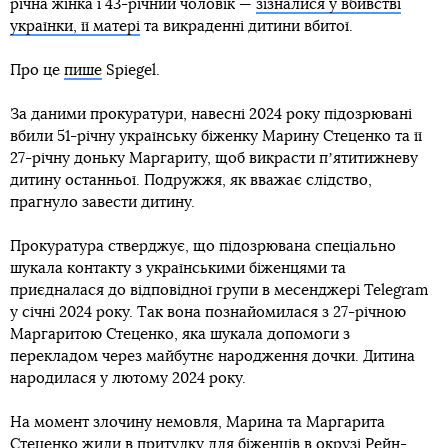
річна жінка і 43-річний чоловік —
зізналися у вбивстві
українки, її матері
та викраденні дитини вбитої.
Про це
пише
Spiegel.
За даними прокуратури, навесні 2024 року підозрювані
вбили 51-річну українську біженку Марину Стеценко та її
27-річну доньку Маргариту, щоб викрасти пʼятитижневу
дитину останньої. Подружжя, як вважає слідство,
прагнуло завести дитину.
Прокуратура стверджує, що підозрювана спеціально
шукала контакту з українськими біженцями та
приєдналася до відповідної групи в месенджері Telegram
у січні 2024 року. Так вона познайомилася з 27-річною
Маргаритою Стеценко, яка шукала допомоги з
перекладом через майбутнє народження дочки. Дитина
народилася у лютому 2024 року.
На момент злочину немовля, Марина та Маргарита
Стеценко жили в притулку для біженців в окрузі Рейн-