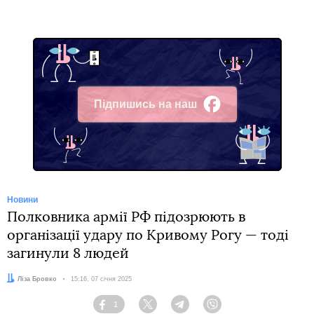
Підпишись на наш
Facebook
Новини
Полковника армії РФ підозрюють в
організації удару по Кривому Рогу — тоді
загинули 8 людей
Автор:
Ліза Бровко
Дата:
15:16, 07 січня 2025
1
Facebook
Twitter
Telegram
Viber