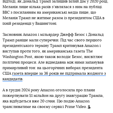
Відтоді, як Дональд Трамп залишив Білий дім у 2020 році,
Меланія лише кілька разів зʼявлялася з ним на публіці.
ВВС з посиланням на американські медіа пише, що
Меланія Трамп не житиме разом із президентом США в
їхній резиденції у Вашингтоні.
Засновник Amazon і мільярдер Джефф Безос і Дональд
Трамп раніше мали суперечки. Під час свого першого
президентського терміну Трамп критикував Amazon і
виступав проти того, як американська газета The
Washington Post, якою також володіє Безос, висвітлює
політичні процеси. Але віднедавна між ними запанував
примирливий тон: на цьогорічних виборах президента
США
газета вперше за 36 років не підтримала жодного з
кандидатів
.
А в грудні 2024 року Amazon оголосила про плани
пожертвувати $1 мільйон на другу інавгурацію Трампа,
яка відбудеться вже 20 січня. Цю подію Amazon
транслюватиме на своєму сервісі Prime Video.