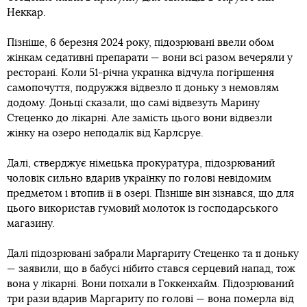
Неккар.
Пізніше, 6 березня 2024 року, підозрювані ввели обом
жінкам седативні препарати — вони всі разом вечеряли у
ресторані. Коли 51-річна українка відчула погіршення
самопочуття, подружжя відвезло її доньку з немовлям
додому. Доньці сказали, що самі відвезуть Марину
Стеценко до лікарні. Але замість цього вони відвезли
жінку на озеро неподалік від Карлсруе.
Далі, стверджує німецька прокуратура, підозрюваний
чоловік сильно вдарив українку по голові невідомим
предметом і втопив її в озері. Пізніше він зізнався, що для
цього використав гумовий молоток із господарського
магазину.
Далі підозрювані забрали Маргариту Стеценко та її доньку
— заявили, що в бабусі нібито стався серцевий напад, тож
вона у лікарні. Вони поїхали в Гоккенхайм. Підозрюваний
три рази вдарив Маргариту по голові — вона померла від