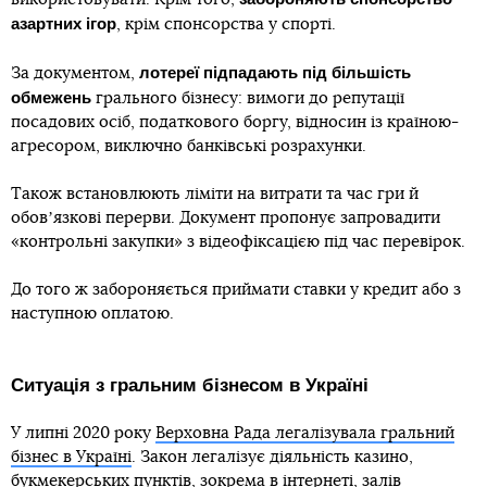
азартних ігор
, крім спонсорства у спорті.
лотереї підпадають під більшість
За документом,
обмежень
грального бізнесу: вимоги до репутації
посадових осіб, податкового боргу, відносин із країною-
агресором, виключно банківські розрахунки.
Також встановлюють ліміти на витрати та час гри й
обовʼязкові перерви. Документ пропонує запровадити
«контрольні закупки» з відеофіксацією під час перевірок.
До того ж забороняється приймати ставки у кредит або з
наступною оплатою.
Ситуація з гральним бізнесом в Україні
У липні 2020 року
Верховна Рада легалізувала гральний
бізнес в Україні
. Закон легалізує діяльність казино,
букмекерських пунктів, зокрема в інтернеті, залів