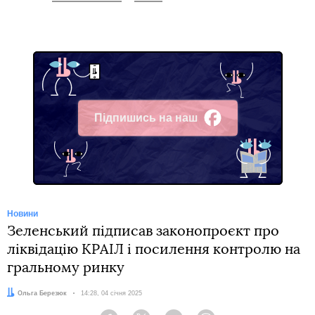
Підпишись на наш
Facebook
Новини
Зеленський підписав законопроєкт про
ліквідацію КРАІЛ і посилення контролю на
гральному ринку
Автор:
Ольга Березюк
Дата:
14:28, 04 січня 2025