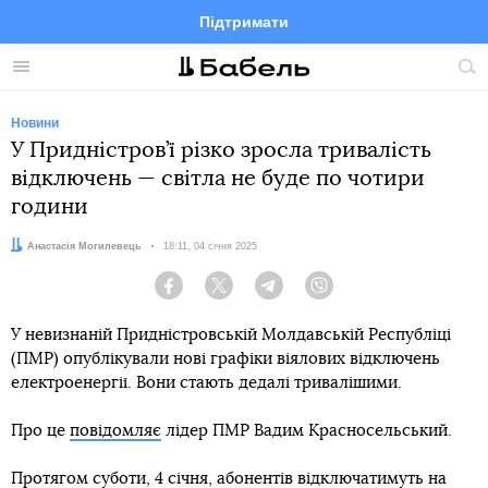
Підтримати
Facebook
Telegram
Twitter
Instagram
Меню
По
по
сай
Новини
У Придністров’ї різко зросла тривалість
відключень — світла не буде по чотири
години
Автор:
Анастасія Могилевець
Дата:
18:11, 04 січня 2025
Facebook
Twitter
Telegram
Viber
У невизнаній Придністровській Молдавській Республіці
(ПМР) опублікували нові графіки віялових відключень
електроенергії. Вони стають дедалі тривалішими.
Про це
повідомляє
лідер ПМР Вадим Красносельський.
Протягом суботи, 4 січня, абонентів відключатимуть на