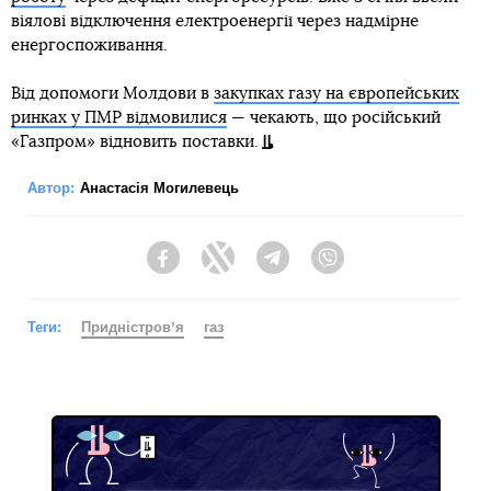
віялові відключення електроенергії через надмірне
енергоспоживання.
Від допомоги Молдови в
закупках газу на європейських
ринках у ПМР відмовилися
— чекають, що російський
«Газпром» відновить поставки.
Автор:
Анастасія Могилевець
Facebook
Twitter
Telegram
Viber
Теги:
Придністровʼя
газ