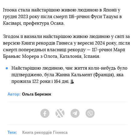
Ітоока стала найстарішою живою людиною в Японії у
грудні 2023 року після смерті 116-річної Фуси Тацумі в
Касіварі, префектура Осака.
Згодом її визнали найстарішою живою людиною у світі за
версією Книги рекордів Гіннеса у вересні 2024 року, після
смерті попередньої власниці рекорду — 117-річної Марії
Браньяс Морера з Олота, Каталонія, Іспанія.
Найстарішою людиною, чиє життя коли-небудь було
підтверджено, була Жанна Кальмент (Франція), яка
прожила 122 роки і 164 дні.
Автор:
Ольга Березюк
Facebook
Twitter
Telegram
Viber
Теги:
Книга рекордів Гіннеса