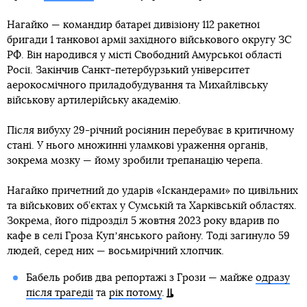
Нагайко — командир батареї дивізіону 112 ракетної
бригади 1 танкової армії західного військового округу ЗС
РФ. Він народився у місті Свободний Амурської області
Росії. Закінчив Санкт-петербурзький університет
аерокосмічного приладобудування та Михайлівську
військову артилерійську академію.
Після вибуху 29-річний росіянин перебуває в критичному
стані. У нього множинні уламкові ураження органів,
зокрема мозку — йому зробили трепанацію черепа.
Нагайко причетний до ударів «Іскандерами» по цивільних
та військових об’єктах у Сумській та Харківській областях.
Зокрема, його підрозділ 5 жовтня 2023 року вдарив по
кафе в селі Гроза Купʼянського району. Тоді загинуло 59
людей, серед них — восьмирічний хлопчик.
Бабель робив два репортажі з Грози — майже
одразу
після трагедії
та
рік потому
.