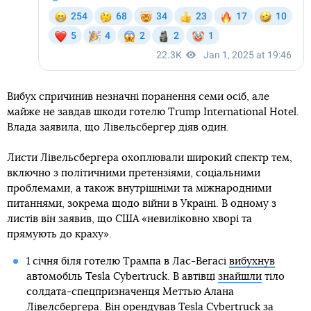
Вибух спричинив незначні поранення семи осіб, але
майже не завдав шкоди готелю Trump International Hotel.
Влада заявила, що Лівельсбергер діяв один.
Листи Лівельсбергера охоплювали широкий спектр тем,
включно з політичними претензіями, соціальними
проблемами, а також внутрішніми та міжнародними
питаннями, зокрема щодо війни в Україні. В одному з
листів він заявив, що США «невиліковно хворі та
прямують до краху».
1 січня біля готелю Трампа в Лас-Вегасі
вибухнув
автомобіль Tesla Cybertruck. В автівці
знайшли
тіло
солдата-спецпризначенця Меттью Алана
Лівелсбергера. Він орендував Tesla Cybertruck за