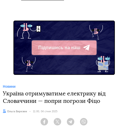
Підпишись на наш
Telegram
Новини
Україна отримуватиме електрику від
Словаччини — попри погрози Фіцо
Автор:
Ольга Березюк
Дата:
11:00, 04 січня 2025
Facebook
Twitter
Telegram
Viber