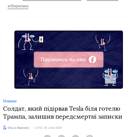
кібератака
Підпишись на наш
Facebook
Новини
Солдат, який підірвав Tesla біля готелю
Трампа, залишив передсмертні записки
Автор:
Ольга Березюк
Дата:
13:53, 04 січня 2025