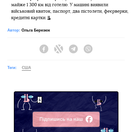
майже 1 300 км від готелю. У машині виявили
військовий квиток, паспорт, два пістолети, феєрверки,
кредитні картки.
Автор:
Ольга Березюк
Facebook
Twitter
Telegram
Viber
Теги:
США
Підпишись на наш
Facebook