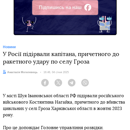
Підпишись на наш
Facebook
Новини
У Росії підірвали капітана, причетного до
ракетного удару по селу Гроза
Автор:
Анастасія Могилевець
Дата:
16:46, 04 січня 2025
Facebook
Twitter
Telegram
Viber
У місті Шуя Івановської області РФ підірвали російського
військового Костянтина Нагайка, причетного до вбивства
цивільних у селі Гроза Харківської області в жовтні 2023
року.
Про це
доповідає
Головне управління розвідки.