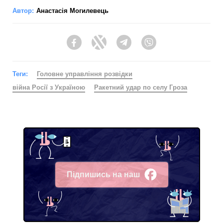
Автор:
Анастасія Могилевець
Facebook
Twitter
Telegram
Viber
Теги:
Головне управління розвідки
війна Росії з Україною
Ракетний удар по селу Гроза
Підпишись на наш
Facebook