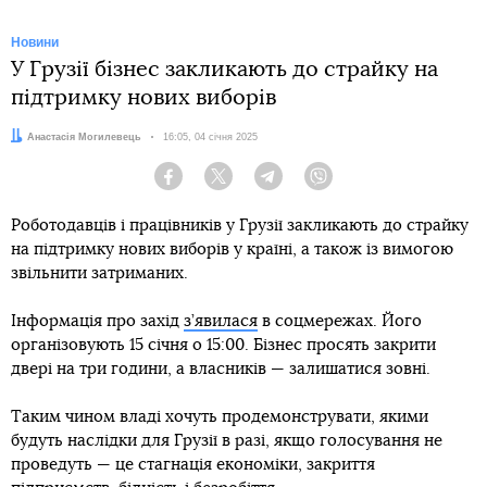
Новини
У Грузії бізнес закликають до страйку на
підтримку нових виборів
Автор:
Анастасія Могилевець
Дата:
16:05, 04 січня 2025
Facebook
Twitter
Telegram
Viber
Роботодавців і працівників у Грузії закликають до страйку
на підтримку нових виборів у країні, а також із вимогою
звільнити затриманих.
Інформація про захід
з’явилася
в соцмережах. Його
організовують 15 січня о 15:00. Бізнес просять закрити
двері на три години, а власників — залишатися зовні.
Таким чином владі хочуть продемонструвати, якими
будуть наслідки для Грузії в разі, якщо голосування не
проведуть — це стагнація економіки, закриття