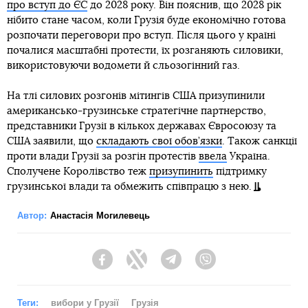
про вступ до ЄС
до 2028 року. Він пояснив, що 2028 рік
нібито стане часом, коли Грузія буде економічно готова
розпочати переговори про вступ. Після цього у країні
почалися масштабні протести, їх розганяють силовики,
використовуючи водомети й сльозогінний газ.
На тлі силових розгонів мітингів США призупинили
американсько-грузинське стратегічне партнерство,
представники Грузії в кількох державах Євросоюзу та
США заявили, що
складають свої обов’язки
. Також санкції
проти влади Грузії за розгін протестів
ввела
Україна.
Сполучене Королівство теж
призупинить
підтримку
грузинської влади та обмежить співпрацю з нею.
Автор:
Анастасія Могилевець
Facebook
Twitter
Telegram
Viber
Теги:
вибори у Грузії
Грузія