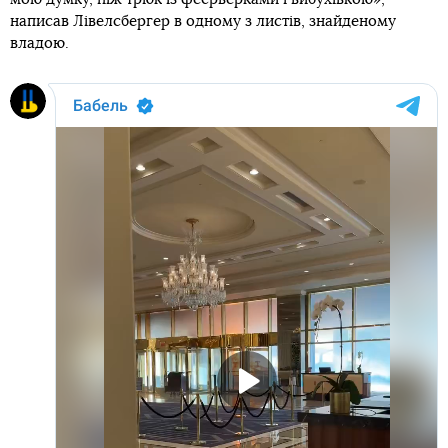
написав Лівелсбергер в одному з листів, знайденому
владою.