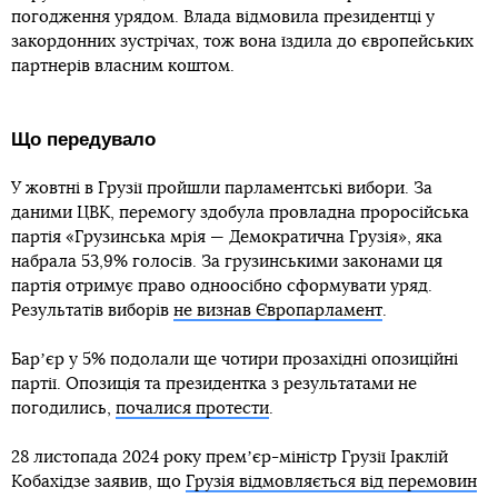
погодження урядом. Влада відмовила президентці у
закордонних зустрічах, тож вона їздила до європейських
партнерів власним коштом.
Що передувало
У жовтні в Грузії пройшли парламентські вибори. За
даними ЦВК, перемогу здобула провладна проросійська
партія «Грузинська мрія — Демократична Грузія», яка
набрала 53,9% голосів. За грузинськими законами ця
партія отримує право одноосібно сформувати уряд.
Результатів виборів
не визнав Європарламент
.
Барʼєр у 5% подолали ще чотири прозахідні опозиційні
партії. Опозиція та президентка з результатами не
погодились,
почалися протести
.
28 листопада 2024 року премʼєр-міністр Грузії Іраклій
Кобахідзе заявив, що
Грузія відмовляється від перемовин