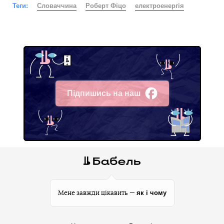
Теги:
Словаччина
Роберт Фіцо
електроенергія
Підпишись на наш
Facebook
як і чому
Мене завжди цікавить —