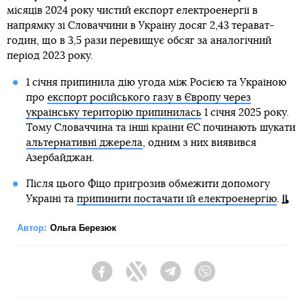
місяців 2024 року чистий експорт електроенергії в
напрямку зі Словаччини в Україну досяг 2,43 терават-
годин, що в 3,5 рази перевищує обсяг за аналогічний
період 2023 року.
1 січня припинила дію угода між Росією та Україною
про
експорт російського газу в Європу через
українську територію припинилась
1 січня 2025 року.
Тому Словаччина та інші країни ЄС починають шукати
альтернативні джерела
, одним з них виявився
Азербайджан.
Після цього Фіцо пригрозив обмежити допомогу
Україні та
припинити постачати їй електроенергію
.
Автор:
Ольга Березюк
Facebook
Twitter
Telegram
Viber