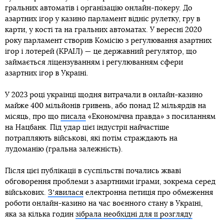
гральних автоматів і організацію онлайн-покеру. До
азартних ігор у казино парламент відніс рулетку, гру в
карти, у кості та на гральних автоматах. У вересні 2020
року парламент створив Комісію з регулювання азартних
ігор і лотерей (КРАІЛ) — це державний регулятор, що
займається ліцензуванням і регулюванням сфери
азартних ігор в Україні.
У 2023 році українці щодня витрачали в онлайн-казино
майже 400 мільйонів гривень, або понад 12 мільярдів на
місяць, про що
писала
«Економічна правда» з посиланням
на Нацбанк. Під удар цієї індустрії найчастіше
потрапляють військові, які потім страждають на
лудоманію (гральна залежність).
Після цієї публікації в суспільстві почались жваві
обговорення проблеми з азартними іграми, зокрема серед
військових.
Зʼявилася
електронна петиція про обмеження
роботи онлайн-казино на час воєнного стану в Україні,
яка за кілька годин
зібрала необхідні для її розгляду