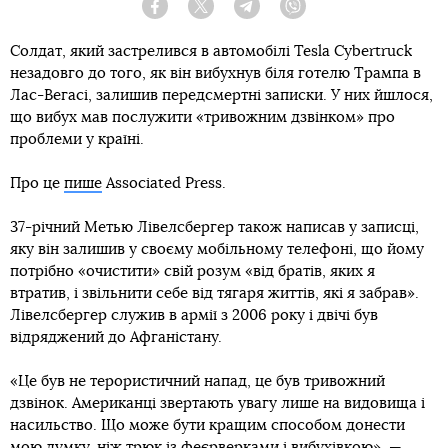
Facebook
Twitter
Telegram
Viber
Солдат, який застрелився в автомобілі Tesla Cybertruck
незадовго до того, як він вибухнув біля готелю Трампа в
Лас-Вегасі, залишив передсмертні записки. У них йшлося,
що вибух мав послужити «тривожним дзвінком» про
проблеми у країні.
Про це
пише
Associated Press.
37-річний Метью Лівелсбергер також написав у записці,
яку він залишив у своєму мобільному телефоні, що йому
потрібно «очистити» свій розум «від братів, яких я
втратив, і звільнити себе від тягаря життів, які я забрав».
Лівелсбергер служив в армії з 2006 року і двічі був
відряджений до Афганістану.
«Це був не терористичний напад, це був тривожний
дзвінок. Американці звертають увагу лише на видовища і
насильство. Що може бути кращим способом донести
мою думку, ніж трюк із феєрверками і вибухівкою», —