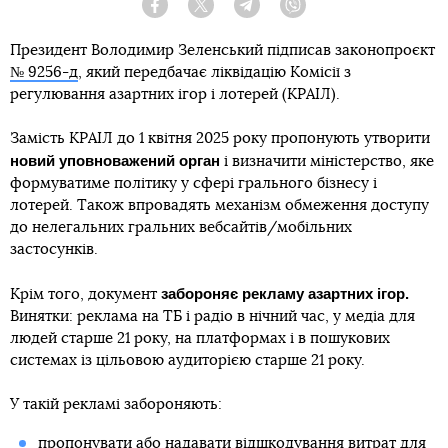
Facebook
Twitter
Telegram
Viber
Президент Володимир Зеленський підписав законопроєкт
№ 9256-д
, який передбачає ліквідацію Комісії з
регулювання азартних ігор і лотерей (КРАІЛ).
Замість КРАІЛ до 1 квітня 2025 року пропонують утворити
новий уповноважений орган
і визначити міністерство, яке
формуватиме політику у сфері грального бізнесу і
лотерей. Також впровадять механізм обмеження доступу
до нелегальних гральних вебсайтів/мобільних
застосунків.
забороняє рекламу азартних ігор.
Крім того, документ
Винятки: реклама на ТБ і радіо в нічний час, у медіа для
людей старше 21 року, на платформах і в пошукових
системах із цільовою аудиторією старше 21 року.
У такій рекламі забороняють:
пропонувати або надавати відшкодування витрат для