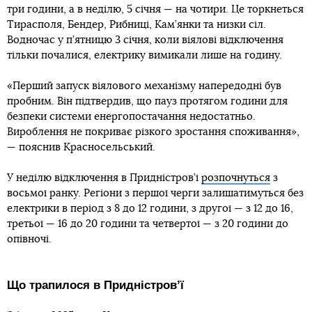
три години, а в неділю, 5 січня — на чотири. Це торкнеться
Тирасполя, Бендер, Рибниці, Кам’янки та низки сіл.
Водночас у п’ятницю 3 січня, коли віялові відключення
тільки почалися, електрику вимикали лише на годину.
«Перший запуск віялового механізму напередодні був
пробним. Він підтвердив, що пауз протягом години для
безпеки системи енергопостачання недостатньо.
Вироблення не покриває різкого зростання споживання»,
— пояснив Красносельський.
У неділю відключення в Придністров’ї
розпочнуться
з
восьмої ранку. Регіони з першої черги залишатимуться без
електрики в період з 8 до 12 години, з другої — з 12 до 16,
третьої — 16 до 20 години та четвертої — з 20 години до
опівночі.
Що трапилося в Придністровʼї