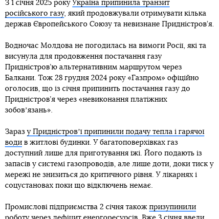
З 1 січня 2025 року
Україна припинила транзит
російського газу
, який продовжували отримувати кілька
держав Європейського Союзу та невизнане Придністров’я.
Водночас Молдова не погодилась на вимоги Росії, які та
висунула для продовження постачання газу
Придністров’ю альтернативним маршрутом через
Балкани. Тож 28 грудня 2024 року «Газпром» офіційно
оголосив, що із січня припинить постачання газу до
Придністров’я через «невиконання платіжних
зобовʼязань».
Зараз
у Придністровʼї припинили подачу тепла і гарячої
води
в житлові будинки. У багатоповерхівках газ
доступний лише для приготування їжі. Його подають із
запасів у системі газопроводів, але лише доти, доки тиск у
мережі не знизиться до критичного рівня. У лікарнях і
соцустановах поки що відключень немає.
Промислові підприємства 2 січня також
призупинили
роботу
через дефіцит енергоресурсів. Вже 3 січня ввели