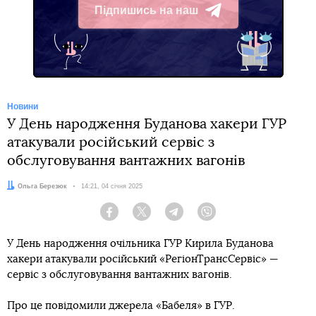
Підпишись на наш
Telegram
Новини
У День народження Буданова хакери ГУР
атакували російський сервіс з
обслуговування вантажних вагонів
Автор:
Ольга Березюк
Дата:
14:21, 04 січня 2025
Facebook
Twitter
Telegram
Viber
У День народження очільника ГУР Кирила Буданова
хакери атакували російський «РегіонТрансСервіс» —
сервіс з обслуговування вантажних вагонів.
Про це повідомили джерела «Бабеля» в ГУР.