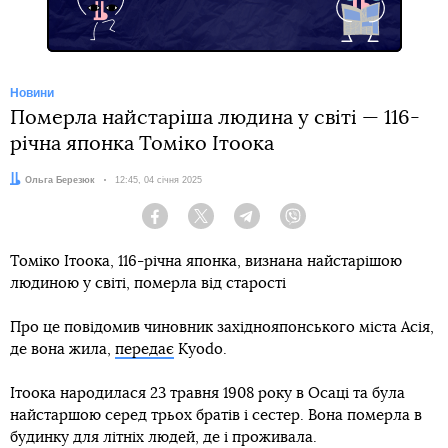
Новини
Померла найстаріша людина у світі — 116-
річна японка Томіко Ітоока
Автор:
Ольга Березюк
Дата:
12:45, 04 січня 2025
Facebook
Twitter
Telegram
Viber
Томіко Ітоока, 116-річна японка, визнана найстарішою
людиною у світі, померла від старості
Про це повідомив чиновник західнояпонського міста Асія,
де вона жила,
передає
Kyodo.
Ітоока народилася 23 травня 1908 року в Осаці та була
найстаршою серед трьох братів і сестер. Вона померла в
будинку для літніх людей, де і проживала.