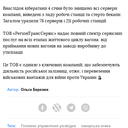
Внаслідок кібератаки 4 січня було знищено всі сервери
компанії, виведені з ладу робочі станції та стерто бекапи.
Загалом уразили 78 серверів і 211 робочих станцій.
ТОВ «РегіонТрансСервіс» надає повний спектр сервісних
послуг на всіх етапах життєвого циклу вагона: від
приймання нових вагонів на заводі-виробнику до
утилізації.
Це ТОВ є однією з ключових компаній, що забезпечують
діяльність російської залізниці, отже, і перевезення
військових вантажів для війни проти України.
Автор:
Ольга Березюк
Facebook
Twitter
Telegram
Viber
Теги:
Головне управління розвідки
хакерська атака