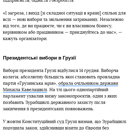
підприємств, бідність і безробіття.
«І загроза, і вихід [зі складної ситуації в країні] спільні для
всіх — нові вибори та звільнення затриманих. Незалежно
від того, де ви працюєте, чи є ви власником бізнесу,
керівником або працівником — приєднуйтесь до нас», —
кажуть організатори.
Президентські вибори в Грузії
Вибори президента Грузії відбулися 14 грудня. Виборча
колегія, абсолютну більшість якої становить провладна
партія «Грузинська мрія»,
обрала очільником держави
Михаїла Кавелашвілі
. На тлі цього однопартійний
парламент ухвалив низку законопроєктів, один з яких
позбавить Зурабішвілі державного захисту після
закінчення її президентських повноважень.
У жовтні Конституційний суд Грузії визнав, що Зурабішвілі
порушила закон, здійснивши візити до Європи без