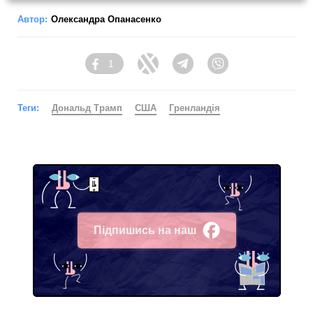
Автор:
Олександра Опанасенко
1
Facebook
Twitter
Telegram
Viber
Теги:
Дональд Трамп
США
Гренландія
Підпишись на наш
Facebook