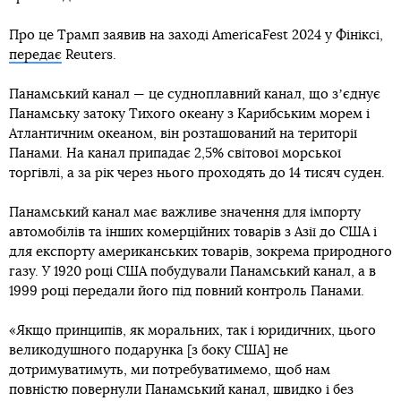
Про це Трамп заявив на заході AmericaFest 2024 у Фініксі,
передає
Reuters.
Панамський канал — це судноплавний канал, що зʼєднує
Панамську затоку Тихого океану з Карибським морем і
Атлантичним океаном, він розташований на території
Панами. На канал припадає 2,5% світової морської
торгівлі, а за рік через нього проходять до 14 тисяч суден.
Панамський канал має важливе значення для імпорту
автомобілів та інших комерційних товарів з Азії до США і
для експорту американських товарів, зокрема природного
газу. У 1920 році США побудували Панамський канал, а в
1999 році передали його під повний контроль Панами.
«Якщо принципів, як моральних, так і юридичних, цього
великодушного подарунка [з боку США] не
дотримуватимуть, ми потребуватимемо, щоб нам
повністю повернули Панамський канал, швидко і без