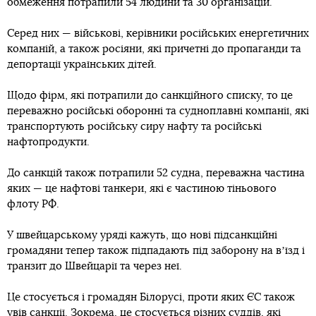
обмеження потрапили 54 людини та 30 організацій.
Серед них — військові, керівники російських енергетичних
компаній, а також росіяни, які причетні до пропаганди та
депортації українських дітей.
Щодо фірм, які потрапили до санкційного списку, то це
переважно російські оборонні та судноплавні компанії, які
транспортують російську сиру нафту та російські
нафтопродукти.
До санкцій також потрапили 52 судна, переважна частина
яких — це нафтові танкери, які є частиною тіньового
флоту РФ.
У швейцарському уряді кажуть, що нові підсанкційні
громадяни тепер також підпадають під заборону на вʼїзд і
транзит до Швейцарії та через неї.
Це стосується і громадян Білорусі, проти яких ЄС також
увів санкції. Зокрема, це стосується різних суддів, які