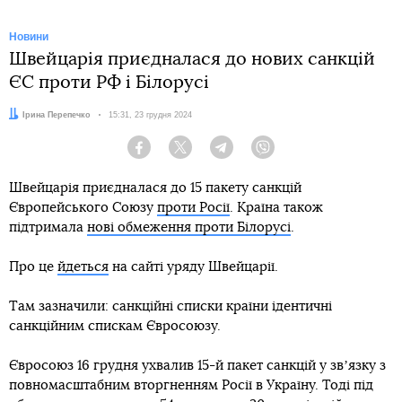
Новини
Швейцарія приєдналася до нових санкцій
ЄС проти РФ і Білорусі
Автор:
Ірина Перепечко
Дата:
15:31, 23 грудня 2024
Facebook
Twitter
Telegram
Viber
Швейцарія приєдналася до 15 пакету санкцій
Європейського Союзу
проти Росії
. Країна також
підтримала
нові обмеження проти Білорусі
.
Про це
йдеться
на сайті уряду Швейцарії.
Там зазначили: санкційні списки країни ідентичні
санкційним спискам Євросоюзу.
Євросоюз 16 грудня ухвалив 15-й пакет санкцій у звʼязку з
повномасштабним вторгненням Росії в Україну. Тоді під