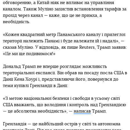
обговоренню, а Китай ніяк не впливає на управління
каналом. Також Муліно захистив встановлення тарифів за
прохід через канал — каже, що це не примха, а
необхідність.
«Кожен квадратний метр Панамського каналу і прилеглої
території належить Панамі і буде належати їй і надалі», —
сказав Муліно. У відповідь, як пише Reuters, Трамп заявив:
«Це ми ще подивимося!»
Дональд Трамп не вперше розглядає можливість
територіальної експансії. Він обрав на посаду посла США в
Данії Кена Хоурі і, представляючи його, повернувся до
теми купівлі Гренландії в Данії:
«З метою національної безпеки і свободи в усьому світі
США вважають, що володіння і контроль над Гренландією
— це абсолютна необхідність», —
написав
Трамп.
Гренландія — це найбільший острів у світі та автономна