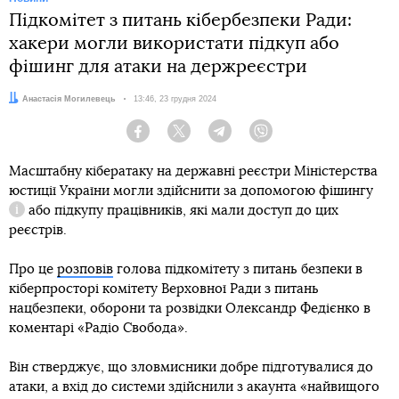
Підкомітет з питань кібербезпеки Ради:
хакери могли використати підкуп або
фішинг для атаки на держреєстри
Автор:
Анастасія Могилевець
Дата:
13:46, 23 грудня 2024
Facebook
Twitter
Telegram
Viber
Масштабну кібератаку на державні реєстри Міністерства
юстиції України могли здійснити за допомогою
фішингу
або підкупу працівників, які мали доступ до цих
Довідка
реєстрів.
Про це
розповів
голова підкомітету з питань безпеки в
кіберпросторі комітету Верховної Ради з питань
нацбезпеки, оборони та розвідки Олександр Федієнко в
коментарі «Радіо Свобода».
Він стверджує, що зловмисники добре підготувалися до
атаки, а вхід до системи здійснили з акаунта «найвищого