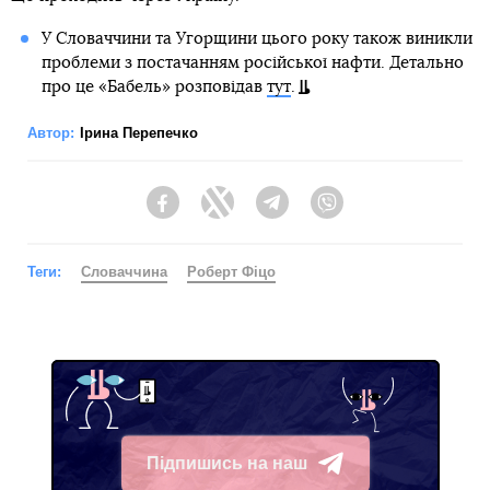
У Словаччини та Угорщини цього року також виникли
проблеми з постачанням російської нафти. Детально
про це «Бабель» розповідав
тут
.
Автор:
Ірина Перепечко
Facebook
Twitter
Telegram
Viber
Теги:
Словаччина
Роберт Фіцо
Підпишись на наш
Telegram