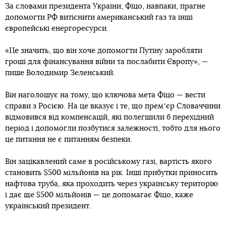
За словами президента України, Фіцо, навпаки, прагне
допомогти РФ витіснити американський газ та інші
європейські енергоресурси.
«Це значить, що він хоче допомогти Путіну заробляти
гроші для фінансування війни та послабити Європу», —
пише Володимир Зеленський.
Він наголошує на тому, що ключова мета Фіцо — вести
справи з Росією. На це вказує і те, що премʼєр Словаччини
відмовився від компенсацій, які полегшили б перехідний
період і допомогли позбутися залежності, тобто для нього
це питання не є питанням безпеки.
Він зацікавлений саме в російському газі, вартість якого
становить $500 мільйонів на рік. Інші прибутки приносить
нафтова труба, яка проходить через українську територію
і дає ще $500 мільйонів — це допомагає Фіцо, каже
український президент.