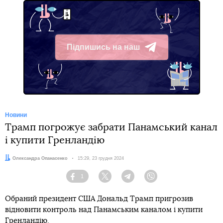
Підпишись на наш
Telegram
Новини
Трамп погрожує забрати Панамський канал
і купити Гренландію
Автор:
Олександра Опанасенко
Дата:
15:29, 23 грудня 2024
1
Facebook
Twitter
Telegram
Viber
Обраний президент США Дональд Трамп пригрозив
відновити контроль над Панамським каналом і купити
Гренландію.