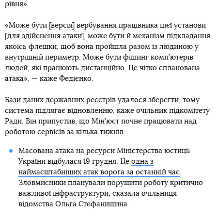
рівня».
«Може бути [версія] вербування працівника цієї установи
[для здійснення атаки], може бути й механізм підкладання
якоїсь флешки, щоб вона пройшла разом із людиною у
внутрішній периметр. Може бути фішинг комп’ютерів
людей, які працюють дистанційно. Це чітко спланована
атака», — каже Федієнко.
Бази даних державних реєстрів удалося зберегти, тому
система підлягає відновленню, каже очільник підкомітету
Ради. Він припустив, що Мін’юст почне працювати над
роботою сервісів за кілька тижнів.
Масована атака на ресурси Міністерства юстиції
України відбулася 19 грудня. Це
одна з
наймасштабніших атак ворога за останній час
.
Зловмисники планували порушити роботу критично
важливої інфраструктури, сказала очільниця
відомства Ольга Стефанишина.