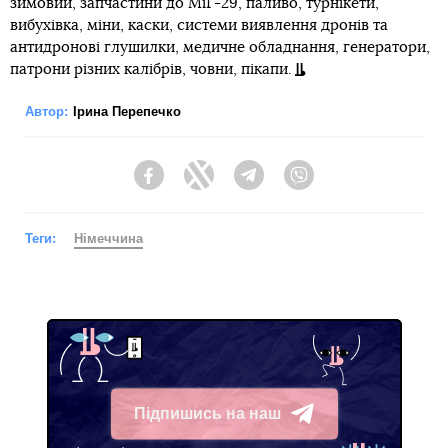
зимовий, запчастини до МіГ-29, паливо, турнікети,
вибухівка, міни, каски, системи виявлення дронів та
антидронові глушилки, медичне обладнання, генератори,
патрони різних калібрів, човни, пікапи.
Автор:
Ірина Перепечко
Facebook
Twitter
Telegram
Viber
Теги:
Німеччина
Підпишись на наш
Telegram