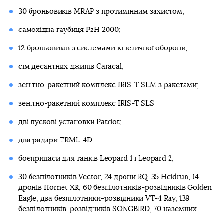
30 броньовиків MRAP з протимінним захистом;
самохідна гаубиця PzH 2000;
12 броньовиків з системами кінетичної оборони;
сім десантних джипів Caracal;
зенітно-ракетний комплекс IRIS-T SLM з ракетами;
зенітно-ракетний комплекс IRIS-T SLS;
дві пускові установки Patriot;
два радари TRML-4D;
боєприпаси для танків Leopard 1 і Leopard 2;
30 безпілотників Vector, 24 дрони RQ-35 Heidrun, 14
дронів Hornet XR, 60 безпілотників-розвідників Golden
Eagle, два безпілотники-розвідники VT-4 Ray, 139
безпілотників-розвідників SONGBIRD, 70 наземних