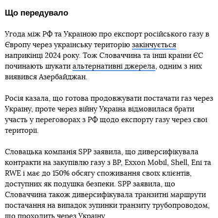
Що передувало
Угода між РФ та Україною про експорт російського газу в
Європу через українську територію
закінчується
наприкінці 2024 року. Тож Словаччина та інші країни ЄС
починають шукати
альтернативні джерела
, одним з них
виявився Азербайджан.
Росія казала, що готова продовжувати постачати газ через
Україну, проте через війну Україна відмовилася брати
участь у переговорах з РФ щодо експорту газу через свої
території.
Словацька компанія SPP заявила, що диверсифікувала
контракти на закупівлю газу з BP, Exxon Mobil, Shell, Eni та
RWE і має до 150% обсягу споживання своїх клієнтів,
доступних як подушка безпеки. SPP заявила, що
Словаччина також диверсифікувала транзитні маршрути
постачання на випадок зупинки транзиту трубопроводом,
що проходить через Україну.