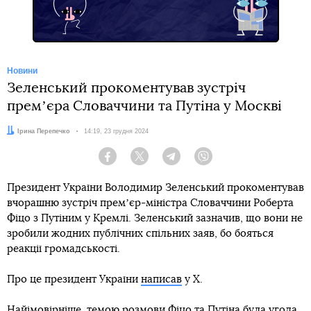
Новини
Зеленський прокоментував зустріч
премʼєра Словаччини та Путіна у Москві
Автор:
Ірина Перепечко
Дата:
14:19, 23 грудня 2024
Facebook
Twitter
Telegram
Viber
Президент України Володимир Зеленський прокоментував
вчорашню зустріч премʼєр-міністра Словаччини Роберта
Фіцо з Путіним у Кремлі. Зеленський зазначив, що вони не
зробили жодних публічних спільних заяв, бо бояться
реакції громадськості.
Про це президент України
написав
у Х.
Найімовірніше, темою розмови Фіцо та Путіна була угода