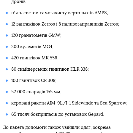
дронів.
пʼять систем самозахисту вертольотів AMPS;
12 вантажівок Zetros і 8 паливозаправників Zetros;
120 гранатометів GMW;
200 кулеметів MG4;
420 гвинтівок MK 556;
80 снайперських гвинтівок HLR 338;
100 гвинтівок CR 308;
52 000 снарядів 155 мм;
керовані ракети AIM-9L/I-1 Sidewinde та Sea Sparrow;
65 тисяч боєприпасів до установок Gepard.
До пакета допомоги також увійшли одяг, зокрема