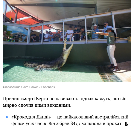
Crocosaurus Cove Darwin / Facebook
Причин смерті Берта не називають, однак кажуть, що він
мирно спочив цими вихідними.
«Крокодил Данді» — це найкасовіший австралійський
фільм усіх часів. Він зібрав $47,7 мільйона в прокаті.