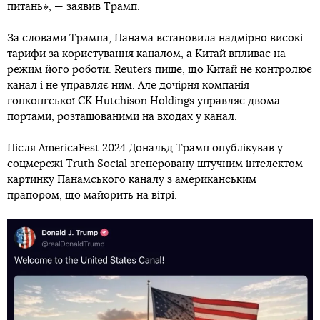
питань», — заявив Трамп.
За словами Трампа, Панама встановила надмірно високі
тарифи за користування каналом, а Китай впливає на
режим його роботи. Reuters пише, що Китай не контролює
канал і не управляє ним. Але дочірня компанія
гонконгської CK Hutchison Holdings управляє двома
портами, розташованими на входах у канал.
Після AmericaFest 2024 Дональд Трамп опублікував у
соцмережі Truth Social згенеровану штучним інтелектом
картинку Панамського каналу з американським
прапором, що майорить на вітрі.