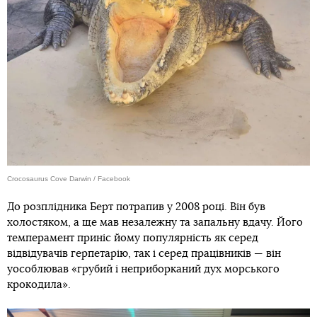
Crocosaurus Cove Darwin / Facebook
До розплідника Берт потрапив у 2008 році. Він був
холостяком, а ще мав незалежну та запальну вдачу. Його
темперамент приніс йому популярність як серед
відвідувачів герпетарію, так і серед працівників — він
уособлював «грубий і неприборканий дух морського
крокодила».