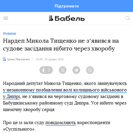
Підтримати
Facebook
Telegram
Twitter
Instagram
Меню
По
по
сай
Новини
Нардеп Микола Тищенко не зʼявився на
судове засідання нібито через хворобу
Автор:
Ірина Перепечко
Дата:
16:00, 23 грудня 2024
3
Facebook
Twitter
Telegram
Viber
Народний депутат Микола Тищенко, якого звинувачують
у незаконному позбавленні волі колишнього військового
у Дніпрі
, не зʼявився на черговому судовому засіданні в
Бабушкінському районному суді Дніпра. Усе нібито через
ішемічну хворобу серця.
Про це із зали суду
повідомляють
кореспонденти
«Суспільного».