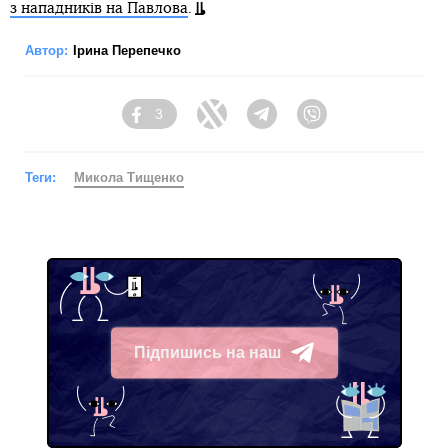
з нападників на Павлова
.
Автор:
Ірина Перепечко
3
Facebook
Twitter
Telegram
Viber
Теги:
Микола Тищенко
Підпишись на наш
Telegram