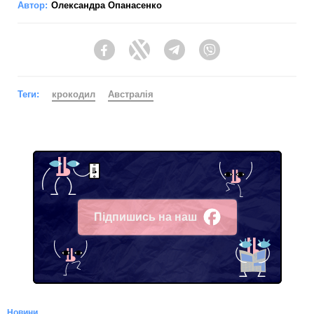
Автор:
Олександра Опанасенко
Facebook
Twitter
Telegram
Viber
Теги:
крокодил
Австралія
Підпишись на наш
Facebook
Новини