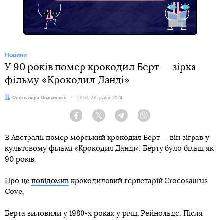
Новини
У 90 років помер крокодил Берт — зірка
фільму «Крокодил Данді»
Автор:
Олександра Опанасенко
Дата:
13:50, 23 грудня 2024
Facebook
Twitter
Telegram
Viber
В Австралії помер морський крокодил Берт — він зіграв у
культовому фільмі «Крокодил Данді». Берту було більш як
90 років.
Про це
повідомив
крокодиловий герпетарій Crocosaurus
Cove.
Берта виловили у 1980-х роках у річці Рейнольдс. Після