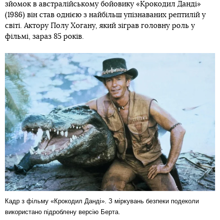
зйомок в австралійському бойовику «Крокодил Данді»
(1986) він став однією з найбільш упізнаваних рептилій у
світі. Актору Полу Хогану, який зіграв головну роль у
фільмі, зараз 85 років.
Кадр з фільму «Крокодил Данді». З міркувань безпеки подеколи
використано підроблену версію Берта.