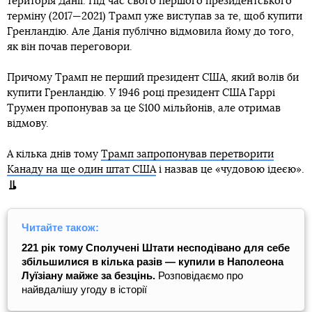
територія Данії. Під час свого першого президентського
терміну (2017—2021) Трамп уже виступав за те, щоб купити
Гренландію. Але Данія публічно відмовила йому до того,
як він почав переговори.
Причому Трамп не перший президент США, який волів би
купити Гренландію. У 1946 році президент США Гаррі
Трумен пропонував за це $100 мільйонів, але отримав
відмову.
А кілька днів тому
Трамп запропонував перетворити
Канаду на ще один штат США
і назвав це «чудовою ідеєю».
Читайте також:
221 рік тому Сполучені Штати несподівано для себе
збільшилися в кілька разів — купили в Наполеона
Луїзіану майже за безцінь.
Розповідаємо про
найвдалішу угоду в історії