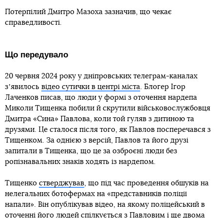
Потерпілий Дмитро Мазоха зазначив, що чекає
справедливості.
Що передувало
20 червня 2024 року у дніпровських телеграм-каналах
зʼявилось
відео сутички в центрі міста
. Блогер Ігор
Лаченков писав, що люди у формі з оточення нардепа
Миколи Тищенка побили й скрутили військовослужбовця
Дмитра «Сина» Павлова, коли той гуляв з дитиною та
друзями. Це сталося після того, як Павлов посперечався з
Тищенком. За однією з версій, Павлов та його друзі
запитали в Тищенка, що це за озброєні люди без
ропізнавальних знаків ходять із нардепом.
Тищенко
стверджував
, що під час проведення обшуків на
нелегальних ботофермах на «представників поліції
напали». Він опублікував відео, на якому поліцейський в
оточенні його людей спілкується з Павловим і ще двома