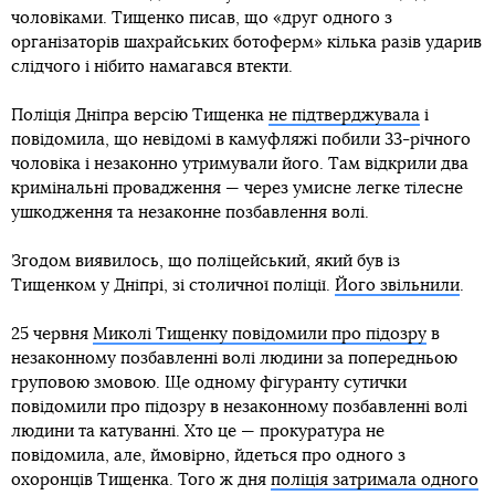
чоловіками. Тищенко писав, що «друг одного з
організаторів шахрайських ботоферм» кілька разів ударив
слідчого і нібито намагався втекти.
Поліція Дніпра версію Тищенка
не підтверджувала
і
повідомила, що невідомі в камуфляжі побили 33-річного
чоловіка і незаконно утримували його. Там відкрили два
кримінальні провадження — через умисне легке тілесне
ушкодження та незаконне позбавлення волі.
Згодом виявилось, що поліцейський, який був із
Тищенком у Дніпрі, зі столичної поліції.
Його звільнили
.
25 червня
Миколі Тищенку повідомили про підозру
в
незаконному позбавленні волі людини за попередньою
груповою змовою. Ще одному фігуранту сутички
повідомили про підозру в незаконному позбавленні волі
людини та катуванні. Хто це — прокуратура не
повідомила, але, ймовірно, йдеться про одного з
охоронців Тищенка. Того ж дня
поліція затримала одного