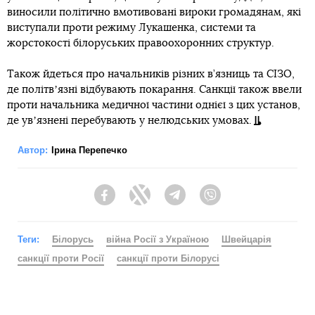
виносили політично вмотивовані вироки громадянам, які
виступали проти режиму Лукашенка, системи та
жорстокості білоруських правоохоронних структур.
Також йдеться про начальників різних в’язниць та СІЗО,
де політвʼязні відбувають покарання. Санкції також ввели
проти начальника медичної частини однієї з цих установ,
де увʼязнені перебувають у нелюдських умовах.
Автор:
Ірина Перепечко
Facebook
Twitter
Telegram
Viber
Теги:
Білорусь
війна Росії з Україною
Швейцарія
санкції проти Росії
санкції проти Білорусі