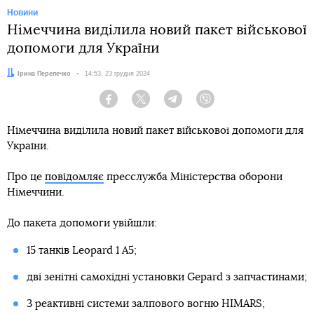
Новини
Німеччина виділила новий пакет військової
допомоги для України
Автор:
Ірина Перепечко
Дата:
14:53, 23 грудня 2024
Facebook
Twitter
Telegram
Viber
Німеччина виділила новий пакет військової допомоги для
України.
Про це
повідомляє
пресслужба Міністерства оборони
Німеччини.
До пакета допомоги увійшли:
15 танків Leopard 1 A5;
дві зенітні самохідні установки Gepard з запчастинами;
3 реактивні системи залпового вогню HIMARS;