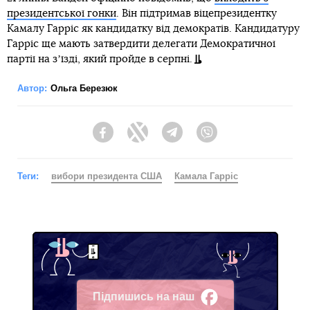
президентської гонки
. Він підтримав віцепрезидентку
Камалу Гарріс як кандидатку від демократів. Кандидатуру
Гарріс ще мають затвердити делегати Демократичної
партії на зʼїзді, який пройде в серпні.
Автор:
Ольга Березюк
Facebook
Twitter
Telegram
Viber
Теги:
вибори президента США
Камала Гарріс
Підпишись на наш
Facebook