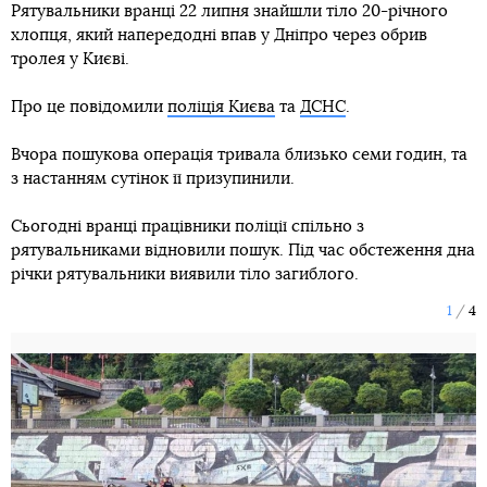
Рятувальники вранці 22 липня знайшли тіло 20-річного
хлопця, який напередодні впав у Дніпро через обрив
тролея у Києві.
Про це повідомили
поліція Києва
та
ДСНС
.
Вчора пошукова операція тривала близько семи годин, та
з настанням сутінок її призупинили.
Сьогодні вранці працівники поліції спільно з
рятувальниками відновили пошук. Під час обстеження дна
річки рятувальники виявили тіло загиблого.
1
4