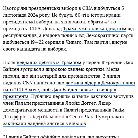
Цьогорічні президентські вибори в США відбудуться 5
листопада 2024 року. Це будуть 60-ті в історії країни
президентські вибори, на яких мають обрати 47-го
президента США. Дональд
Трамп уже став кандидатом
від
республіканців, а національний зʼїзд Демократичної партії
відбудеться 19—22 серпня в Чикаго. Там партія і висуне
свого кандидата на виборах.
Після
невдалих дебатів із Трампом
у червні 81-річний Джо
Байден зустрівся з широкою хвилею критики. Медіа
писали, що він застарий для президентства. 3 липня
видання CNN написало, що
частина лідерів Демократичної
партії США хоче, щоб Джо Байден знявся з виборів
президента
. Публічно першим із таким закликом виступив
член Палати представників Ллойд Доггет. Лідер
демократичної меншості в Палаті представників Гакім
Джеффріс і лідер більшості в Сенаті Чак Шумер також
закликали Байдена знятися з виборів
.
21 липня Байден офіційно повідомив, що
виходить з