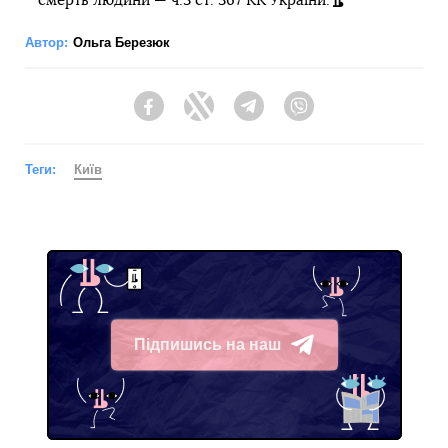
смерть людини — ч.3 ст. 367 КК України.
Автор:
Ольга Березюк
Facebook
Twitter
Telegram
Viber
Теги:
Київ
Підпишись на наш
Telegram