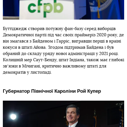
Буттіджедж створив потужну фан-базу серед виборців
Демократичної партії під час своїх праймеріз 2020 року, де
він змагався з Байденом і Гарріс, вигравши перші в країні
кокуси в штаті Айова. Згодом підтримав Байдена і був
обраний до складу уряду нової адміністрації у 2021 році.
Колишній мер Саут-Бенду, штат Індіана, також має глибокі
звʼязки в Мічигані, критично важливому штаті для
демократів у листопаді.
Губернатор Північної Кароліни Рой Купер