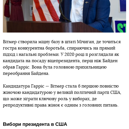
Вітмер створила міцну базу в штаті Мічиган, де точиться
гостра конкурентна боротьба, спираючись на прямий
підхід і нагальні проблеми. У 2020 році її розглядали як
кандидата на посаду віцепрезидента, перш ніж Байден
обрав Гарріс. Вона була головною прихильницею
переобрання Байдена.
Кандидатура Гарріс — Вітмер стала б першою повністю
жіночою кандидатурою у великій політичній партії США,
що може зіграти ключову роль у виборах, де
репродуктивні права жінок є одним з головних питань.
Вибори президента в США