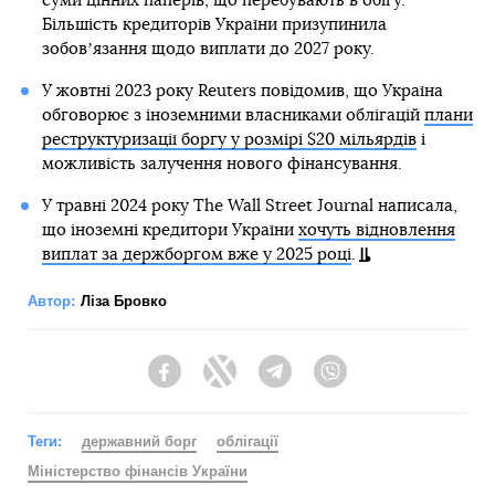
суми цінних паперів, що перебувають в обігу.
Більшість кредиторів України призупинила
зобовʼязання щодо виплати до 2027 року.
У жовтні 2023 року Reuters повідомив, що Україна
обговорює з іноземними власниками облігацій
плани
реструктуризації боргу у розмірі $20 мільярдів
і
можливість залучення нового фінансування.
У травні 2024 року The Wall Street Journal написала,
що іноземні кредитори України
хочуть відновлення
виплат за держборгом вже у 2025 році
.
Автор:
Ліза Бровко
Facebook
Twitter
Telegram
Viber
Теги:
державний борг
облігації
Міністерство фінансів України