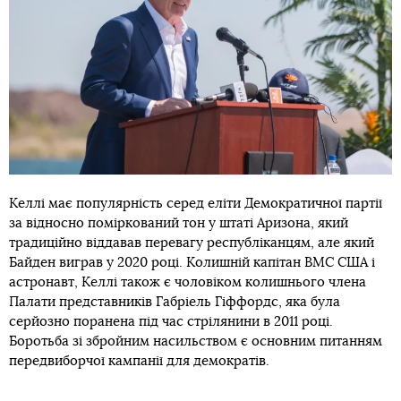
Келлі має популярність серед еліти Демократичної партії
за відносно поміркований тон у штаті Аризона, який
традиційно віддавав перевагу республіканцям, але який
Байден виграв у 2020 році. Колишній капітан ВМС США і
астронавт, Келлі також є чоловіком колишнього члена
Палати представників Габріель Гіффордс, яка була
серйозно поранена під час стрілянини в 2011 році.
Боротьба зі збройним насильством є основним питанням
передвиборчої кампанії для демократів.