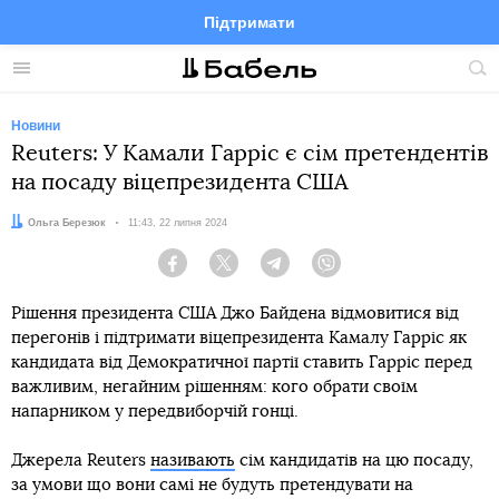
Підтримати
Facebook
Telegram
Twitter
Instagram
Меню
По
по
сай
Новини
Reuters: У Камали Гарріс є сім претендентів
на посаду віцепрезидента США
Автор:
Ольга Березюк
Дата:
11:43, 22 липня 2024
Facebook
Twitter
Telegram
Viber
Рішення президента США Джо Байдена відмовитися від
перегонів і підтримати віцепрезидента Камалу Гарріс як
кандидата від Демократичної партії ставить Гарріс перед
важливим, негайним рішенням: кого обрати своїм
напарником у передвиборчій гонці.
Джерела Reuters
називають
сім кандидатів на цю посаду,
за умови що вони самі не будуть претендувати на