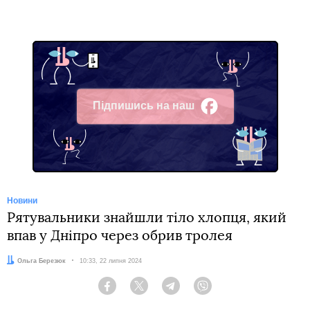
Підпишись на наш
Facebook
Новини
Рятувальники знайшли тіло хлопця, який
впав у Дніпро через обрив тролея
Автор:
Ольга Березюк
Дата:
10:33, 22 липня 2024
Facebook
Twitter
Telegram
Viber