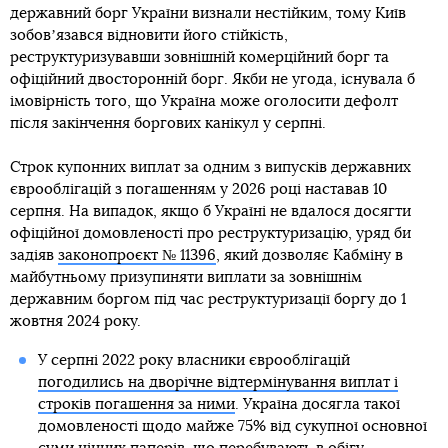
державний борг України визнали нестійким, тому Київ
зобовʼязався відновити його стійкість,
реструктуризувавши зовнішній комерційний борг та
офіційний двосторонній борг. Якби не угода, існувала б
імовірність того, що Україна може оголосити дефолт
після закінчення боргових канікул у серпні.
Строк купонних виплат за одним з випусків державних
єврооблігацій з погашенням у 2026 році наставав 10
серпня. На випадок, якщо б Україні не вдалося досягти
офіційної домовленості про реструктуризацію, уряд би
задіяв
законопроєкт № 11396
, який дозволяє Кабміну в
майбутньому призупиняти виплати за зовнішнім
державним боргом під час реструктуризації боргу до 1
жовтня 2024 року.
У серпні 2022 року власники єврооблігацій
погодились на дворічне відтермінування виплат і
строків погашення за ними
. Україна досягла такої
домовленості щодо майже 75% від сукупної основної