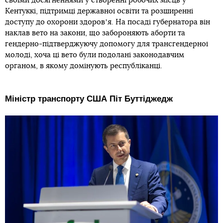
своїми досягненнями у створенні робочих місць у
Кентуккі, підтримці державної освіти та розширенні
доступу до охорони здоровʼя. На посаді губернатора він
наклав вето на закони, що забороняють аборти та
гендерно-підтверджуючу допомогу для трансгендерної
молоді, хоча ці вето були подолані законодавчим
органом, в якому домінують республіканці.
Міністр транспорту США Піт Буттіджедж