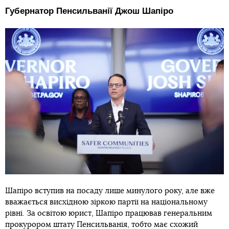
Губернатор Пенсильванії Джош Шапіро
Шапіро вступив на посаду лише минулого року, але вже
вважається висхідною зіркою партії на національному
рівні. За освітою юрист, Шапіро працював генеральним
прокурором штату Пенсильванія, тобто має схожий