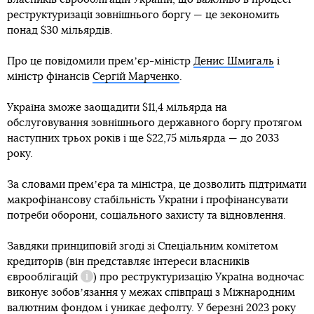
реструктуризації зовнішнього боргу — це зекономить
понад $30 мільярдів.
Про це повідомили премʼєр-міністр
Денис Шмигаль
і
міністр фінансів
Сергій Марченко
.
Україна зможе заощадити $11,4 мільярда на
обслуговування зовнішнього державного боргу протягом
наступних трьох років і ще $22,75 мільярда — до 2033
року.
За словами премʼєра та міністра, це дозволить підтримати
макрофінансову стабільність України і профінансувати
потреби оборони, соціального захисту та відновлення.
Завдяки принциповій згоді зі Спеціальним комітетом
кредиторів (він представляє інтереси власників
єврооблігацій
) про реструктуризацію Україна водночас
Довідка
виконує зобовʼязання у межах співпраці з Міжнародним
валютним фондом і уникає дефолту. У березні 2023 року