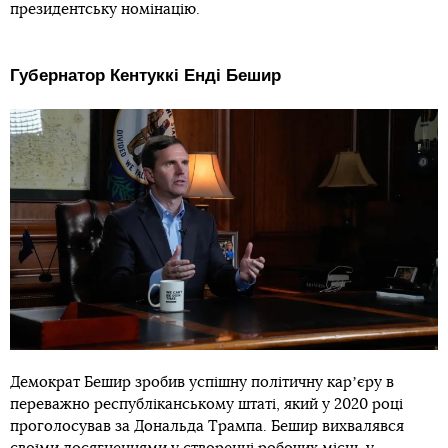
президентську номінацію.
Губернатор Кентуккі Енді Бешир
Демократ Бешир зробив успішну політичну карʼєру в
переважно республіканському штаті, який у 2020 році
проголосував за Дональда Трампа. Бешир вихвалявся