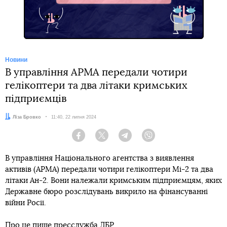
Новини
В управління АРМА передали чотири
гелікоптери та два літаки кримських
підприємців
Автор:
Ліза Бровко
Дата:
11:40, 22 липня 2024
Facebook
Twitter
Telegram
Viber
В управління Національного агентства з виявлення
активів (АРМА) передали чотири гелікоптери Мі-2 та два
літаки Ан-2. Вони належали кримським підприємцям, яких
Державне бюро розслідувань викрило на фінансуванні
війни Росії.
Про це
пише
пресслужба ДБР.