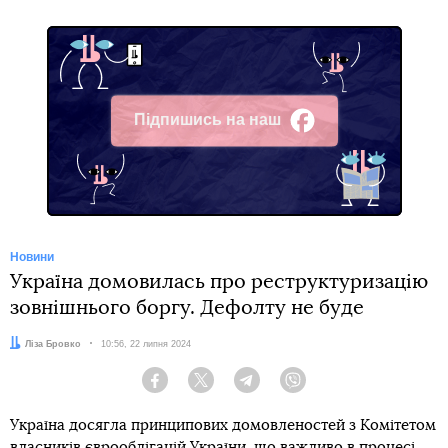
Підпишись на наш
Facebook
Новини
Україна домовилась про реструктуризацію
зовнішнього боргу. Дефолту не буде
Автор:
Ліза Бровко
Дата:
10:56, 22 липня 2024
Facebook
Twitter
Telegram
Viber
Україна досягла принципових домовленостей з Комітетом
власників єврооблігацій України, що важливо в процесі