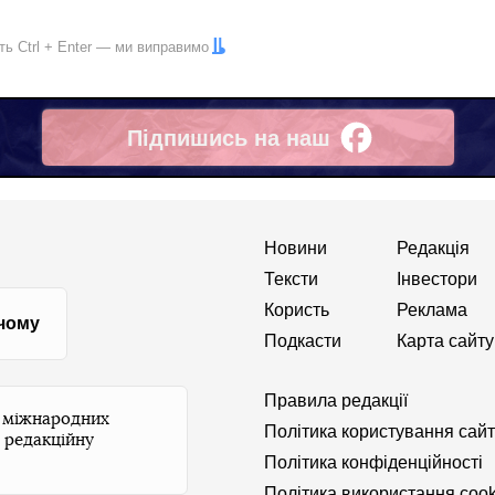
іть
Ctrl
+
Enter
— ми виправимо
Підпишись на наш
Facebook
Новини
Редакція
Тексти
Інвестори
Користь
Реклама
 чому
Подкасти
Карта сайту
Правила редакції
и міжнародних
Політика користування сай
 редакційну
Політика конфіденційності
Політика використання cook