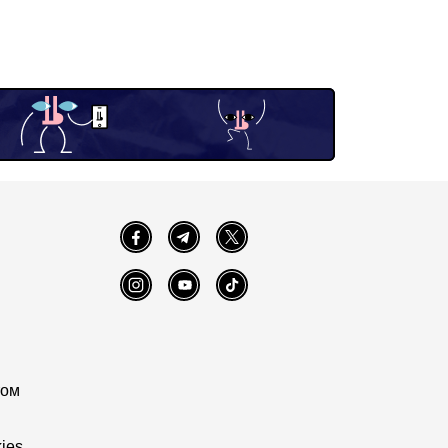
Facebook
Telegram
Twitter
Instagram
YouTube
TikTok
том
ies