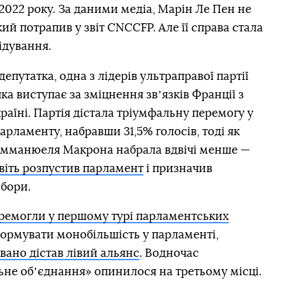
2022 року. За даними медіа, Марін Ле Пен не
ий потрапив у звіт CNCCFP. Але її справа стала
ідування.
путатка, одна з лідерів ультраправої партії
а виступає за зміцнення звʼязків Франції з
раїні. Партія дістала тріумфальну перемогу у
арламенту, набравши 31,5% голосів, тоді як
Емманюеля Макрона набрала вдвічі менше —
віть розпустив парламент
і призначив
ибори.
ремогли у першому турі парламентських
формувати монобільшість у парламенті,
вано дістав лівий альянс
. Водночас
не обʼєднання» опинилося на третьому місці.