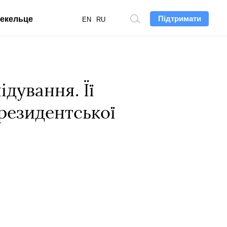
Підтримати
екельце
Пошук
EN
RU
по
сайту
дування. Її
резидентської