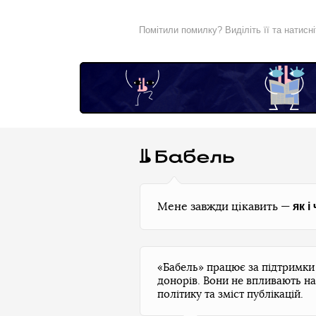
Помітили помилку? Виділіть її та натисн
як і
Мене завжди цікавить —
«Бабель» працює за підтримк
донорів. Вони не впливають на
політику та зміст публікацій.