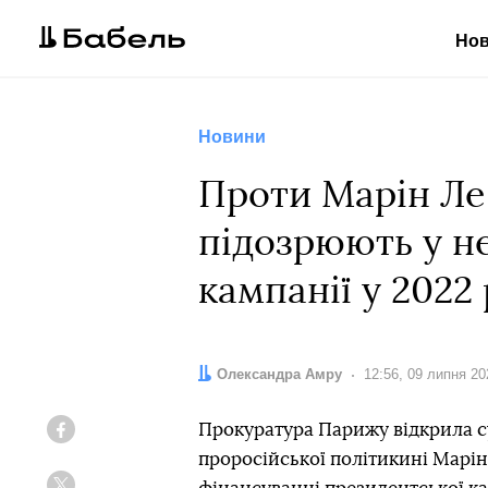
Но
Новини
Проти Марін Ле 
підозрюють у н
кампанії у 2022 
Автор:
Олександра Амру
Дата:
12:56, 09 липня 20
Прокуратура Парижу відкрила с
Facebook
проросійської політикині Марін