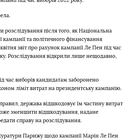
панії під час виборів 2022 року.
ела.
 розслідування після того, як Національна
ої кампанії та політичного фінансування
вітня звіт про рахунок кампанії Ле Пен під час
оку. Розслідування відкрили лише нещодавно,
ід час виборів кандидатам заборонено
оном ліміт витрат на президентську кампанію.
равил, держава відшкодовує їм частину витрат
може зменшити відшкодування, надане
редати справу на розслідування.
куратури Парижу щодо кампанії Марін Ле Пен