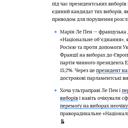
під час президентських виборів 
єдиний кандидат тих виборів, як
приводом для порушення розсл
Марін Ле Пен — французька де
«Національне обʼєднання», як
Росією та проти допомоги Ук
Франції на виборах до Європ
партія чинного президента 
15,2%. Через це
президент на
дострокові парламентські в
Хоча ультраправі Ле Пен і
пе
виборів
і навіть очікували с
перемогу на виборах неочіку
праворадикальне «Національ