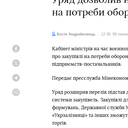
Уряд дозволив н
на потреби обо
Автор:
Костя Андрейковець
Дата:
12:39, 09 липн
Кабінет міністрів на час воєнно
Facebook
про закупівлі на потреби оборо
підприємств-постачальників.
Twitter
Передає пресслужба Мінеконом
Telegram
Уряд розширив перелік підстав 
Viber
системи закупівель. Закупівлі д
формувань, Державної служби У
«Укрзалізниці» та інших зможут
торгів.