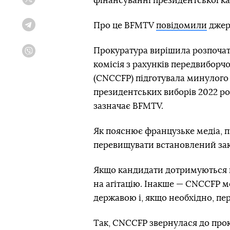
фінансуванні президентської кам
Twitter
Про це BFMTV
повідомили
джер
Telegram
Прокуратура вирішила розпочати
Viber
комісія з рахунків передвиборч
(CNCCFP) підготувала минулого к
президентських виборів 2022 р
зазначає BFMTV.
Як пояснює французьке медіа, п
перевищувати встановлений зак
Якщо кандидати дотримуються п
на агітацію. Інакше — CNCCFP 
державою і, якщо необхідно, пе
Так, CNCCFP звернулася до про