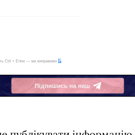
іть
Ctrl
+
Enter
— ми виправимо
Підпишись на наш
Telegram