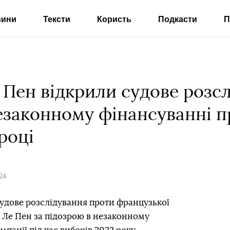
вини
Тексти
Користь
Подкасти
П
Пен відкрили судове розслі
езаконному фінансуванні п
році
24
удове розслідування проти французької
 Ле Пен за підозрою в незаконному