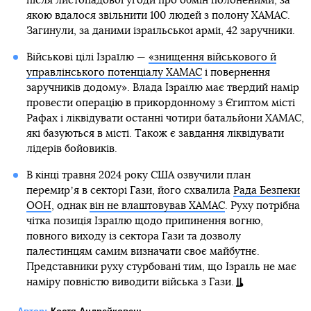
після листопадової угоди про обмін полоненими, за
якою вдалося звільнити 100 людей з полону ХАМАС.
Загинули, за даними ізраїльської армії, 42 заручники.
Військові цілі Ізраїлю —
«знищення військового й
управлінського потенціалу ХАМАС
і повернення
заручників додому». Влада Ізраїлю має твердий намір
провести операцію в прикордонному з Єгиптом місті
Рафах і ліквідувати останні чотири батальйони ХАМАС,
які базуються в місті. Також є завдання ліквідувати
лідерів бойовиків.
В кінці травня 2024 року США озвучили план
перемирʼя в секторі Гази, його схвалила
Рада Безпеки
ООН
, однак
він не влаштовував ХАМАС
. Руху потрібна
чітка позиція Ізраїлю щодо припинення вогню,
повного виходу із сектора Гази та дозволу
палестинцям самим визначати своє майбутнє.
Представники руху стурбовані тим, що Ізраїль не має
наміру повністю виводити війська з Гази.