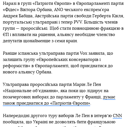
Наразі в групі «Патріоти Європи» в Європарламенті партія
«Фідес» Віктора Орбана, ANO чеського експрем’єра
Андрея Бабіша, Австрійська партія свободи Герберта Кікля,
португальські ультраправі і тепер PVV. Більшість членів
групи — проросійські. Щоб стати повноцінною фракцією в
ЄП і впливати на рішення, альянсу необхідне членство
депутатів щонайменше з семи країн.
Раніше іспанська ультраправа партія Vox заявила, що
залишить групу «Європейських консерваторів і
реформістів» в Європарламенті, щоб приєднатися до
нового альянсу Орбана.
Ультраправа проросійська партія Марін Ле Пен
«Національне обʼєднання», яка поки що лідирує на
позачергових виборах до парламенту у Франції,
думає
також приєднатися до «Патріотів Європи»
.
Напередодні другого туру виборів Ле Пен в інтервʼю
CNN
пообіцяла, що Україні не дозволять бити французькою