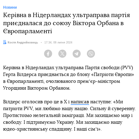
Новини
Керівна в Нідерландах ультраправа партія
приєдналася до союзу Віктора Орбана в
Європарламенті
Автор:
Костя Андрейковець
Дата:
17:34, 06 липня 2024
Facebook
Twitter
Telegram
Viber
Керівна в Нідерландах ультраправа Партія свободи (PVV)
Герта Вілдерса приєднається до блоку «Патріоти Європи»
в Європарламенті, очолюваного премʼєр-міністром
Угорщини Віктором Орбаном.
Вілдерс оголосив про це в Х і
написав
наступне: «Ми
патріоти PVV, ми любимо нашу націю. Сильну й суверенну.
Протистоїмо нелегальній імміграції. Ми захищаємо мир і
свободу. І підтримуємо Україну. Ми захищаємо нашу
юдео-християнську спадщину. І наші сімʼї».