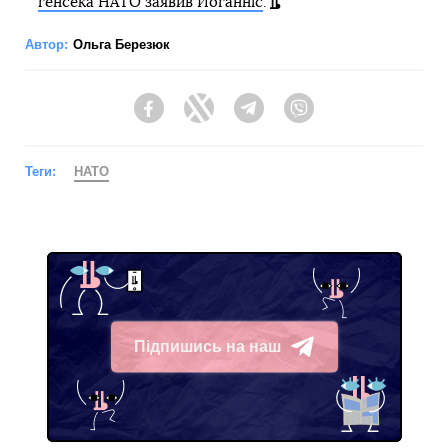
генсека НАТО заявив Йоганніс
.
Автор:
Ольга Березюк
Facebook
Twitter
Telegram
Viber
Теги:
НАТО
Підпишись на наш
Telegram