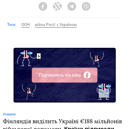
Facebook
Twitter
Telegram
Viber
Теги:
ООН
війна Росії з Україною
Підпишись на наш
Facebook
Новини
Фінляндія виділить Україні €188 мільйонів