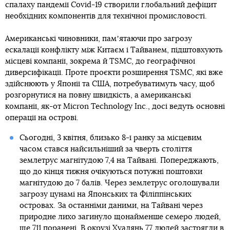
спалаху пандемії Covid-19 створили глобальний дефіцит
необхідних компонентів для технічної промисловості.
Американські чиновники, памʼятаючи про загрозу
ескалації конфлікту між Китаєм і Тайванем, підштовхують
місцеві компанії, зокрема й TSMC, до географічної
диверсифікації. Проте проєкти розширення TSMC, які вже
здійснюють у Японії та США, потребуватимуть часу, щоб
розгорнутися на повну швидкість, а американські
компанії, як-от Micron Technology Inc., досі ведуть основні
операції на острові.
Сьогодні, 3 квітня, близько 8-ї ранку за місцевим
часом стався найсильніший за чверть століття
землетрус магнітудою 7,4 на Тайвані. Попереджають,
що до кінця тижня очікуються потужні поштовхи
магнітудою до 7 балів. Через землетрус оголошували
загрозу цунамі на Японських та Філіппінських
островах. За останніми даними, на Тайвані через
природне лихо загинуло щонайменше семеро людей,
ще 711 поранені. В окрузі Хуалянь 77 людей застрягли в