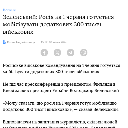
Новини
Зеленський: Росія на 1 червня готується
мобілізувати додаткових 300 тисяч
військових
Автор:
Костя Андрейковець
Дата:
15:12, 03 квітня 2024
Facebook
Twitter
Telegram
Viber
Російське військове командування на 1 червня готується
мобілізувати додаткових 300 тисяч військових.
Це під час пресконференції з президентом Фінляндії в
Києві заявив президент України Володимир Зеленський.
«Можу сказати, що росія на 1 червня готує мобілізацію
додатково 300 тисяч військових», — сказав Зеленський.
Відповідаючи на запитання журналістів, скільки людей