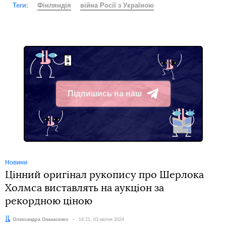
Теги:
Фінляндія
війна Росії з Україною
Підпишись на наш
Telegram
Новини
Цінний оригінал рукопису про Шерлока
Холмса виставлять на аукціон за
рекордною ціною
Автор:
Олександра Опанасенко
Дата:
14:21, 03 квітня 2024