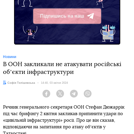
Підпишись на наш
Telegram
Новини
В ООН закликали не атакувати російські
обʼєкти інфраструктури
Автор:
Софія Телішевська
Дата:
14:40, 03 квітня 2024
Facebook
Twitter
Telegram
Viber
Речник генерального секретаря ООН Стефан Дюжаррік
під час брифінгу 2 квітня закликав припинити удари по
«цивільній інфраструктурі» росії. Про це він сказав,
відповідаючи на запитання про атаку обʼєктів у
Татарстані.