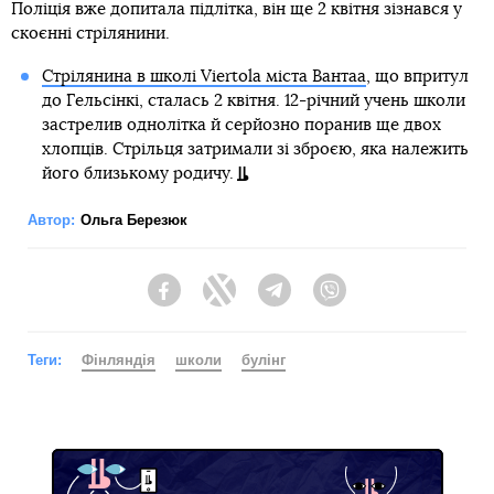
Поліція вже допитала підлітка, він ще 2 квітня зізнався у
скоєнні стрілянини.
Стрілянина в школі Viertola міста Вантаа
, що впритул
до Гельсінкі, сталась 2 квітня. 12-річний учень школи
застрелив однолітка й серйозно поранив ще двох
хлопців. Стрільця затримали зі зброєю, яка належить
його близькому родичу.
Автор:
Ольга Березюк
Facebook
Twitter
Telegram
Viber
Теги:
Фінляндія
школи
булінг