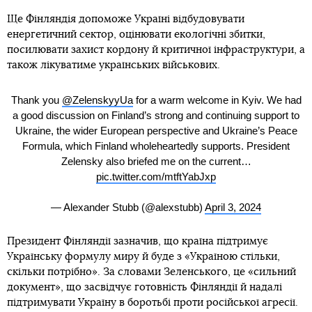
Ще Фінляндія допоможе Україні відбудовувати
енергетичний сектор, оцінювати екологічні збитки,
посилювати захист кордону й критичної інфраструктури, а
також лікуватиме українських військових.
Thank you
@ZelenskyyUa
for a warm welcome in Kyiv. We had
a good discussion on Finland’s strong and continuing support to
Ukraine, the wider European perspective and Ukraine’s Peace
Formula, which Finland wholeheartedly supports. President
Zelensky also briefed me on the current…
pic.twitter.com/mtftYabJxp
— Alexander Stubb (@alexstubb)
April 3, 2024
Президент Фінляндії зазначив, що країна підтримує
Українську формулу миру й буде з «Україною стільки,
скільки потрібно». За словами Зеленського, це «сильний
документ», що засвідчує готовність Фінляндії й надалі
підтримувати Україну в боротьбі проти російської агресії.