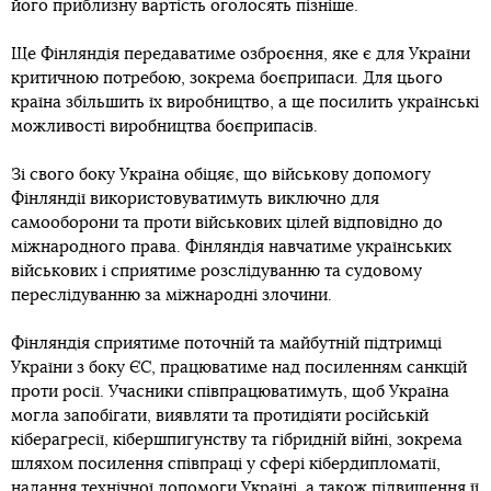
його приблизну вартість оголосять пізніше.
Ще Фінляндія передаватиме озброєння, яке є для України
критичною потребою, зокрема боєприпаси. Для цього
країна збільшить їх виробництво, а ще посилить українські
можливості виробництва боєприпасів.
Зі свого боку Україна обіцяє, що військову допомогу
Фінляндії використовуватимуть виключно для
самооборони та проти військових цілей відповідно до
міжнародного права. Фінляндія навчатиме українських
військових і сприятиме розслідуванню та судовому
переслідуванню за міжнародні злочини.
Фінляндія сприятиме поточній та майбутній підтримці
України з боку ЄС, працюватиме над посиленням санкцій
проти росії. Учасники співпрацюватимуть, щоб Україна
могла запобігати, виявляти та протидіяти російській
кіберагресії, кібершпигунству та гібридній війні, зокрема
шляхом посилення співпраці у сфері кібердипломатії,
надання технічної допомоги Україні, а також підвищення її