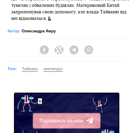
тунелях і обвалених будівлях. Материковий Китай
запропонував свою допомогу, але влада Тайваню від
неї відмовилася.
Автор:
Олександра Амру
Facebook
Twitter
Telegram
Viber
Теги:
Тайвань
землетрус
Підпишись на наш
Telegram