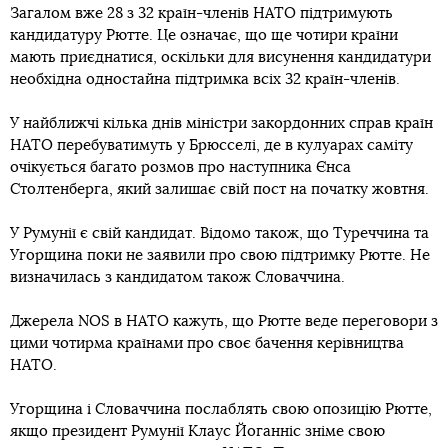
Загалом вже 28 з 32 країн-членів НАТО підтримують
кандидатуру Рютте. Це означає, що ще чотири країни
мають приєднатися, оскільки для висунення кандидатури
необхідна одностайна підтримка всіх 32 країн-членів.
У найближчі кілька днів міністри закордонних справ країн
НАТО перебуватимуть у Брюсселі, де в кулуарах саміту
очікується багато розмов про наступника Єнса
Столтенберга, який залишає свій пост на початку жовтня.
У Румунії є свій кандидат. Відомо також, що Туреччина та
Угорщина поки не заявили про свою підтримку Рютте. Не
визначилась з кандидатом також Словаччина.
Джерела NOS в НАТО кажуть, що Рютте веде переговори з
цими чотирма країнами про своє бачення керівництва
НАТО.
Угорщина і Словаччина послаблять свою опозицію Рютте,
якщо президент Румунії Клаус Йоганніс зніме свою