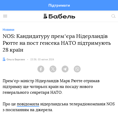
Підтримати
Facebook
Telegram
Twitter
Instagram
Меню
По
по
сай
Новини
NOS: Кандидатуру премʼєра Нідерландів
Рютте на пост генсека НАТО підтримують
28 країн
Автор:
Ольга Березюк
Дата:
15:59, 03 квітня 2024
Facebook
Twitter
Telegram
Viber
Премʼєр-міністр Нідерландів Марк Рютте отримав
підтримку ще чотирьох країн на посаду нового
генерального секретаря НАТО.
Про це
повідомила
нідерландська телерадіокомпанія NOS
з посиланням на джерела.