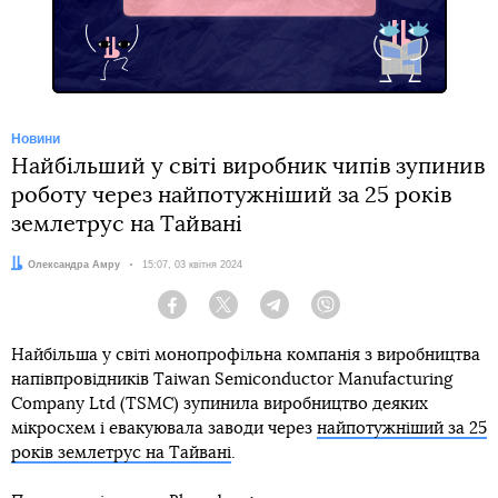
Telegram
Новини
Найбільший у світі виробник чипів зупинив
роботу через найпотужніший за 25 років
землетрус на Тайвані
Автор:
Олександра Амру
Дата:
15:07, 03 квітня 2024
Facebook
Twitter
Telegram
Viber
Найбільша у світі монопрофільна компанія з виробництва
напівпровідників Taiwan Semiconductor Manufacturing
Company Ltd (TSMC) зупинила виробництво деяких
мікросхем і евакуювала заводи через
найпотужніший за 25
років землетрус на Тайвані
.