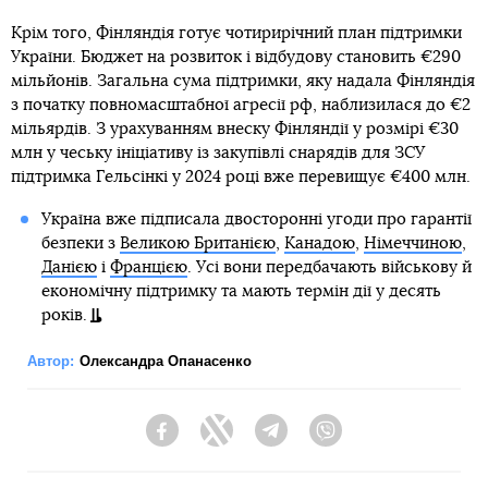
Крім того, Фінляндія готує чотирирічний план підтримки
України. Бюджет на розвиток і відбудову становить €290
мільйонів. Загальна сума підтримки, яку надала Фінляндія
з початку повномасштабної агресії рф, наблизилася до €2
мільярдів. З урахуванням внеску Фінляндії у розмірі €30
млн у чеську ініціативу із закупівлі снарядів для ЗСУ
підтримка Гельсінкі у 2024 році вже перевищує €400 млн.
Україна вже підписала двосторонні угоди про гарантії
безпеки з
Великою Британією
,
Канадою
,
Німеччиною
,
Данією
і
Францією
. Усі вони передбачають військову й
економічну підтримку та мають термін дії у десять
років.
Автор:
Олександра Опанасенко
Facebook
Twitter
Telegram
Viber