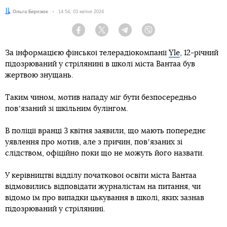
Автор:
Ольга Березюк
Дата:
14:54, 03 квітня 2024
Facebook
Twitter
Telegram
Viber
За інформацією фінської телерадіокомпанії
Yle
, 12-річний
підозрюваний у стрілянині в школі міста Вантаа був
жертвою знущань.
Таким чином, мотив нападу міг бути безпосередньо
повʼязаний зі шкільним булінгом.
В поліції вранці 3 квітня заявили, що мають попереднє
уявлення про мотив, але з причин, повʼязаних зі
слідством, офіційно поки що не можуть його назвати.
У керівництві відділу початкової освіти міста Вантаа
відмовились відповідати журналістам на питання, чи
відомо їм про випадки цькування в школі, яких зазнав
підозрюваний у стрілянині.