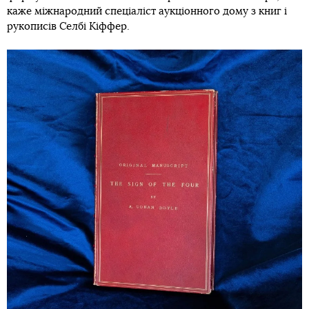
каже міжнародний спеціаліст аукціонного дому з книг і
рукописів Селбі Кіффер.