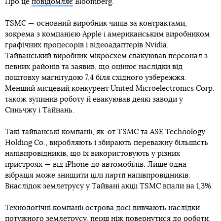
Про це
повідомляє
Bloomberg.
TSMC — основний виробник чипів за контрактами,
зокрема з компанією Apple і американським виробником
графічних процесорів і відеоадаптерів Nvidia.
Тайванський виробник мікросхем евакуював персонал з
певних районів та заявив, що оцінює наслідки від
поштовху магнітудою 7,4 біля східного узбережжя.
Менший місцевий конкурент United Microelectronics Corp.
також зупинив роботу й евакуював деякі заводи у
Синьчжу і Тайнань.
Такі тайванські компанії, як-от TSMC та ASE Technology
Holding Co., виробляють і збирають переважну більшість
напівпровідників, що їх використовують у різних
пристроях — від iPhone до автомобілів. Лише одна
вібрація може знищити цілі партії напівпровідників.
Внаслідок землетрусу у Тайвані акції TSMC впали на 1,3%.
Технологічні компанії острова досі вивчають наслідки
потужного землетрусу, перш ніж повернутися до роботи.