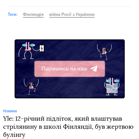
Теги:
Фінляндія
війна Росії з Україною
Підпишись на наш
Telegram
Новини
Yle: 12-річний підліток, який влаштував
стрілянину в школі Фінляндії, був жертвою
булінгу