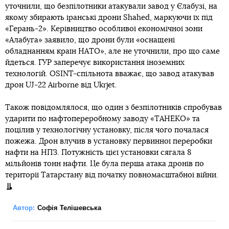
уточнили, що безпілотники атакували завод у Єлабузі, на
якому збирають іранські дрони Shahed, маркуючи їх під
«Герань-2». Керівництво особливої економічної зони
«Алабуга» заявило, що дрони були «оснащені
обладнанням країн НАТО», але не уточнили, про що саме
йдеться. ГУР заперечує використання іноземних
технологій. OSINT-спільнота вважає, що завод атакував
дрон UJ-22 Airborne від Ukrjet.
Також повідомлялося, що один з безпілотників спробував
ударити по нафтопереробному заводу «ТАНЕКО» та
поцілив у технологічну установку, після чого почалася
пожежа. Дрон влучив в установку первинної переробки
нафти на НПЗ. Потужність цієї установки сягала 8
мільйонів тонн нафти. Це була перша атака дронів по
території Татарстану від початку повномасштабної війни.
Автор:
Софія Телішевська