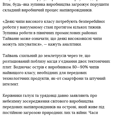
Втім, будь-яка зупинка виробництва загрожує порушити
складний виробничий процес напівпровідників.
«Деякі чипи високого класу потребують безперебійної
роботи у вакуумному стані протягом кількох тижнів.
Зупинка роботи в північних промислових районах
Тайваню може означати, що деякі високоякісні чипи
можуть зіпсуватися», — кажуть аналітики.
Тайвань схильний до землетрусів через те, що
розташований поблизу місця зʼєднання двох тектонічних
плит. Водночас острів є виробником 80—90% чипів
найвищого класу, необхідних для передових
технологічних продуктів, як-от смартфони та штучний
інтелект.
Керівники галузі та урядовці давно заявляють про
небезпеку зосередження світового виробництва
передових напівпровідників на острові, який живе під
постійною загрозою природних лих та війни. Часи