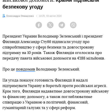
Країни підписали
військової допомоги.
безпекову угоду
Автор:
Олександра Опанасенко
Дата:
14:25, 03 квітня 2024
Facebook
Twitter
Telegram
Viber
Президент України Володимир Зеленський і президент
Фінляндії Александр Стубб підписали угоду про
співробітництво у сфері безпеки та довгострокову
підтримку на 10 років. Також Фінляндія оголосила про
передачу пакета військової допомоги на €188 мільйонів.
Про це
повідомив
Володимир Зеленський.
Ця угода показує готовність Фінляндії й надалі
підтримувати Україну в боротьбі проти російської агресії.
Крім того, Фінляндія надаватиме довгострокову військову
та фінансову допомогу, а також поглиблюватиме
співпрацю з Україною в політичній, фінансовій,
гуманітарній галузях та у сфері реформ.