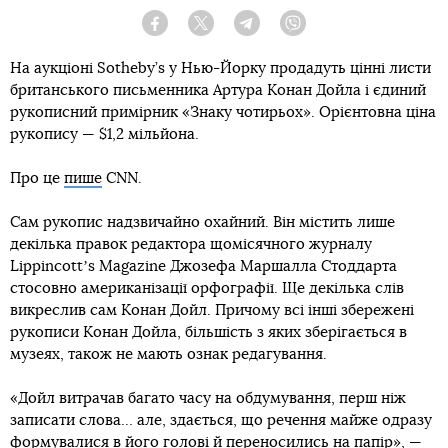
Facebook
Twitter
Telegram
Viber
На аукціоні Sotheby’s у Нью-Йорку продадуть цінні листи
британського письменника Артура Конан Дойла і єдиний
рукописний примірник «Знаку чотирьох». Орієнтовна ціна
рукопису — $1,2 мільйона.
Про це
пише
CNN.
Сам рукопис надзвичайно охайний. Він містить лише
декілька правок редактора щомісячного журналу
Lippincottʼs Magazine Джозефа Маршалла Стоддарта
стосовно американізації орфографії. Ще декілька слів
викреслив сам Конан Дойл. Причому всі інші збережені
рукописи Конан Дойла, більшість з яких зберігається в
музеях, також не мають ознак редагування.
«Дойл витрачав багато часу на обдумування, перш ніж
записати слова… але, здається, що речення майже одразу
формувалися в його голові й переносились на папір», —