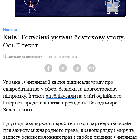
Новини
Київ і Гельсінкі уклали безпекову угоду.
Ось її текст
Автор:
Олександра Опанасенко
Дата:
15:03, 03 квітня 2024
Facebook
Twitter
Telegram
Viber
Україна і Фінляндія 3 квітня
підписали угоду
про
співробітництво у сфері безпеки та довгострокову
підтримку. Її текст
опублікували
на сайті офіційного
інтернет-представництва президента Володимира
Зеленського.
Ця угода розширює співробітництво і партнерство країн
для захисту міжнародного права, правопорядку і миру та
захисту основоположних прав і свобод людини. Фінляндія