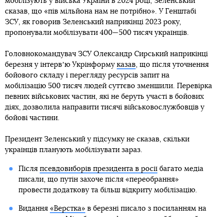
мобілізують у війська України в 2024 році, Зеленський
сказав, що «пів мільйона нам не потрібно». У Генштабі
ЗСУ, як говорив Зеленський наприкінці 2023 року,
пропонували мобілізувати 400—500 тисяч українців.
Головнокомандувач ЗСУ Олександр Сирський наприкінці
березня у інтервʼю Укрінформу
казав
, що після уточнення
бойового складу і перегляду ресурсів запит на
мобілізацію 500 тисяч людей суттєво зменшили. Перевірка
певних військових частин, які не беруть участі в бойових
діях, дозволила направити тисячі військовослужбовців у
бойові частини.
Президент Зеленський у підсумку не сказав, скільки
українців планують мобілізувати зараз.
Після
псевдовиборів президента в росії
багато медіа
писали, що путін захоче після «переобрання»
провести додаткову та більш відкриту мобілізацію.
Видання
«Верстка»
в березні писало з посиланням на