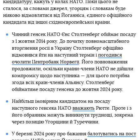
кандидатуру, кажуть у колах НАТО. Поки цього не
сталося, за словами джерел, угорцям і словакам буде
ніяково відмовлятися від Йоганніса, єдиного офіційного
кандидата від іншої східноєвропейської країни.
Чинний генсек НАТО Єнс Столтенберг обіймає посаду
з 1 жовтня 2014 року. До початку повномасштабного
вторгнення росії в Україну Столтенберг офіційно
відмовився йти на наступний термін і
погодився
очолити Центробанк Норвегії
. Його повноваження
продовжили, оскільки країни-члени НАТО не дійшли
компромісу щодо наступника — для цього потрібна
згода всіх країн-членів Альянсу. Столтенберг
обійматиме посаду генсека до жовтня 2024 року.
Найбільш імовірним кандидатом на посаду
наступного генсека НАТО
вважають
Рютте. Проте і з
його обранням можуть виникнути труднощі, зокрема
через позицію Угорщини й Туреччини.
У березні 2024 року про бажання
балотуватись на пост