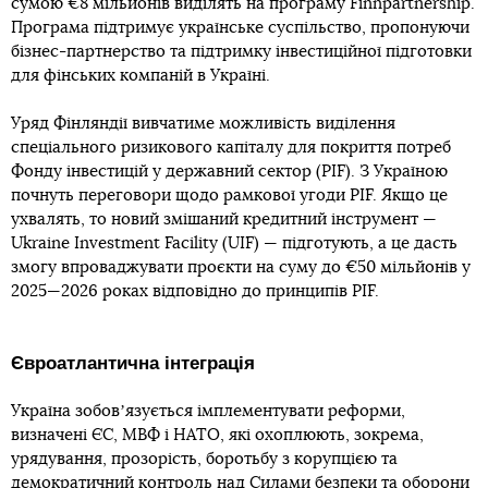
сумою €8 мільйонів виділять на програму Finnpartnership.
Програма підтримує українське суспільство, пропонуючи
бізнес-партнерство та підтримку інвестиційної підготовки
для фінських компаній в Україні.
Уряд Фінляндії вивчатиме можливість виділення
спеціального ризикового капіталу для покриття потреб
Фонду інвестицій у державний сектор (PIF). З Україною
почнуть переговори щодо рамкової угоди PIF. Якщо це
ухвалять, то новий змішаний кредитний інструмент —
Ukraine Investment Facility (UIF) — підготують, а це дасть
змогу впроваджувати проєкти на суму до €50 мільйонів у
2025—2026 роках відповідно до принципів PIF.
Євроатлантична інтеграція
Україна зобовʼязується імплементувати реформи,
визначені ЄС, МВФ і НАТО, які охоплюють, зокрема,
урядування, прозорість, боротьбу з корупцією та
демократичний контроль над Силами безпеки та оборони