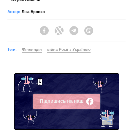
Автор:
Ліза Бровко
Facebook
Twitter
Telegram
Viber
Теги:
Фінляндія
війна Росії з Україною
Підпишись на наш
Facebook