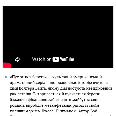
«Пуститися берега» — культовий американський
драматичний серіал, що розповідає історію вчителя
хімії Волтера Вайта, якому діагностують невиліковний
рак легенів. Він зривається й пускається берега:
бажаючи фінансово забезпечити майбутнє своєї
родини, виробляє метамфетамін разом зі своїм
колишнім учнем Джессі Пінкманом. Актор Боб