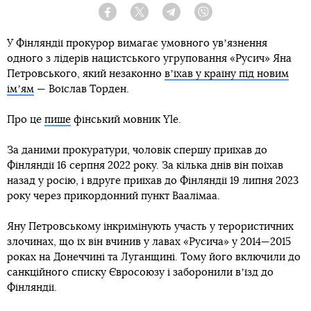
Facebook
Twitter
Telegram
Viber
У Фінляндії прокурор вимагає умовного увʼязнення
одного з лідерів нацистського угруповання «Русич» Яна
Петровського, який незаконно
вʼїхав у країну під новим
імʼям
— Воїслав Торден.
Про це
пише
фінський мовник Yle.
За даними прокуратури, чоловік спершу приїхав до
Фінляндії 16 серпня 2022 року. За кілька днів він поїхав
назад у росію, і вдруге приїхав до Фінляндії 19 липня 2023
року через прикордонний пункт Ваалімаа.
Яну Петровському інкримінують участь у терористичних
злочинах, що їх він вчинив у лавах «Русича» у 2014—2015
роках на Донеччині та Луганщині. Тому його включили до
санкційного списку Євросоюзу і заборонили вʼїзд до
Фінляндії.