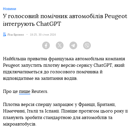
Новини
У голосовий помічник автомобілів Peugeot
інтегрують ChatGPT
Автор:
Ліза Бровко
Дата:
19:25, 30 січня 2024
Facebook
Twitter
Telegram
Viber
Найбільша приватна французька автомобільна компанія
Peugeot запустить пілотну версію сервісу ChatGPT, який
підключатиметься до голосового помічника й
відповідатиме на запитання водіїв.
Про це
пише
Reuters.
Пілотна версія спершу запрацює у Франції, Британії,
Німеччині, Італії та Іспанії. Пізніше протягом цього року її
планують зробити стандартною для автомобілів та
мікроавтобусів.