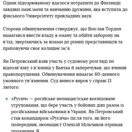
Однак підозрюваному вдалося потрапити до Фінляндії
завдяки зміні імені та навчанню дружини, яка вступила до
фінського Університету прикладних наук.
Сторона обвинувачення стверджує, що Воїслав Торден
намагався ввести владу в оману та обійти заборону на
вʼїзд, звертаючись за візами до різних представництв та
приховуючи своє колишнє імʼя.
Ян Петровський взяв участь у судовому розгляді по
відеозвʼязку з вʼязниці у Вантаа й заперечував, що вчинив
правопорушення. Обвинувачення вимагає 60-денного
умовного увʼязнення. Суд винесе вирок у справі 13
лютого.
«Русич» — російське неонацистське воєнізоване
угруповання, що бере участь у бойових діях разом із
російськими військовими в Україні. Ян Петровський
став командиром «Русича» після того, як його
попередник, неонацист Олексій Мільчаков отримав
поранення.