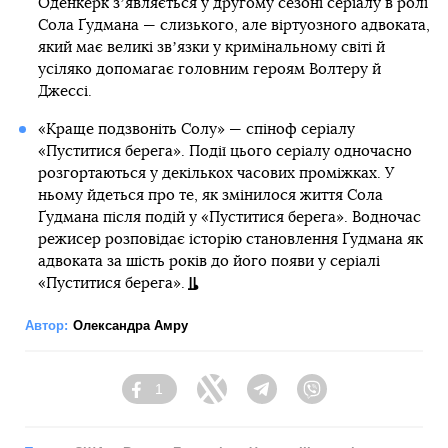
Оденкерк зʼявляється у другому сезоні серіалу в ролі
Сола Ґудмана — слизького, але віртуозного адвоката,
який має великі звʼязки у кримінальному світі й
усіляко допомагає головним героям Волтеру й
Джессі.
«Краще подзвоніть Солу» — спіноф серіалу
«Пуститися берега». Події цього серіалу одночасно
розгортаються у декількох часових проміжках. У
ньому йдеться про те, як змінилося життя Сола
Ґудмана після подій у «Пуститися берега». Водночас
режисер розповідає історію становлення Ґудмана як
адвоката за шість років до його появи у серіалі
«Пуститися берега».
Автор:
Олександра Амру
1
Facebook
Twitter
Telegram
Viber