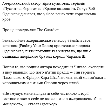
Американський актор, зірка культових серіалів
«Пуститися берега» та «Краще подзвоніть Солу» Боб
Оденкерк дізнався, що у його венах тече королівська
кров.
Про це
повідомляє
The Guardian.
Генеалогічне американське телешоу «Знайти своє
коріння» (Finding Your Roots) простежило родовід
Оденкерка у пʼяти поколіннях і зʼясувало, що він є
одинадцятиюрідним братом короля Чарльза ІІІ.
Попри те, що родина актора походить із Чикаго, експерти
з шоу виявили, що його пʼятий прадід — син герцога
Пльонського Фрідріх Карл Штайнгольц, який мав звʼязки з
королівськими сімʼями Європи через шлюб.
«Це змушує мене відчувати себе частиною історії,
частиною якої я себе не вважав, але я американець. Я не
монархіст», — сказав Оденкерк.