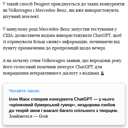
У такий спосіб Peugeot приєднується до таких конкурентів
як Volkswagen і Mercedes-Benz, які вже використовують
штучний інтелект.
У минулому році Mercedes-Benz запустив тестування у
США, дозволяючи водіям використовувати ChatGPT, щоб
ті отримували більш «живу» інформацію, починаючи від
пункту призначення до пропрозицій щодо вечері.
А на початку січня Volkswagen заявив, що впродовж року
його голосовий помічник інтегрує ChatGPT для
покращення інтерактивного діалогу з водіями.
Читайте також:
Ілон Маск створив конкурента ChatGPT — у нього
«крінжовий бумерський гумор», нездорова любов
до теорій змов і взагалі багато спільного з творцем.
Знайомтеся — Grok