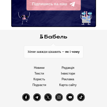
Підпишись на наш
Telegram
як і чому
Мене завжди цікавить —
Новини
Редакція
Тексти
Інвестори
Користь
Реклама
Подкасти
Карта сайту
Facebook
Telegram
Twitter
Instagram
YouTube
TikTok