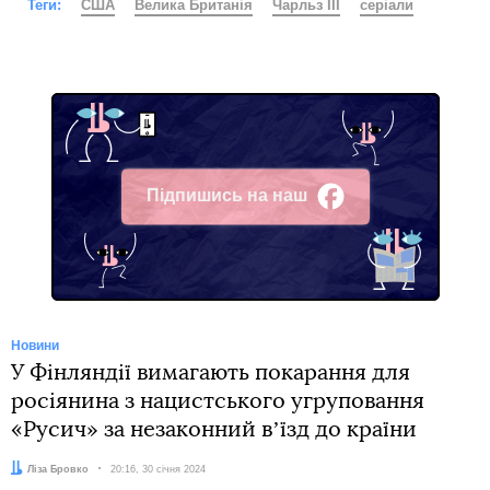
Теги:
США
Велика Британія
Чарльз ІІІ
серіали
Підпишись на наш
Facebook
Новини
У Фінляндії вимагають покарання для
росіянина з нацистського угруповання
«Русич» за незаконний вʼїзд до країни
Автор:
Ліза Бровко
Дата:
20:16, 30 січня 2024