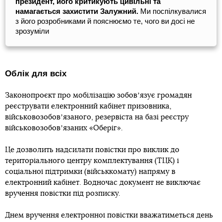
президент, його критикують цивільні та
намагається захистити Залужний.
Ми поспілкувалися
з його розробниками й пояснюємо те, чого ви досі не
зрозуміли
Облік для всіх
Законопроєкт про мобілізацію зобовʼязує громадян
реєструвати електронний кабінет призовника,
військовозобовʼязаного, резервіста на базі реєстру
військовозобовʼязаних «Оберіг».
Це дозволить надсилати повістки про виклик до
територіального центру комплектування (ТЦК) і
соціальної підтримки (військкомату) напряму в
електронний кабінет. Водночас документ не виключає
вручення повістки під розписку.
Днем вручення електронної повістки вважатиметься день