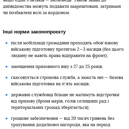
якщо один з батьків — іноземець. Також заяви до
дипвідомства можуть подавати заарештовані, затримані
чи позбавлені волі за кордоном.
Інші норми законопроєкту
після мобілізації громадяни проходять обовʼязкову
військову підготовку протягом 2—3 місяців (без цього
людину не мають права відправити на фронт);
зменшення призовного віку з 27 до 25 років;
скасовується строкова служба, а замість неї — базова
військова підготовка на пʼять місяців;
державні службовці більше не матимуть відстрочки
від призову (броня мерів, голів селищних рад і
територіальних громад зберігається);
грошове забезпечення — від 20 тисяч гривень без
урахування додаткової нагороди, яка на період