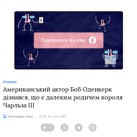
Підпишись на наш
Facebook
Новини
Американський актор Боб Оденкерк
дізнався, що є далеким родичем короля
Чарльза ІІІ
Автор:
Олександра Амру
Дата:
20:35, 30 січня 2024
1
Facebook
Twitter
Telegram
Viber