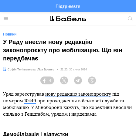
Підтримати
Facebook
Telegram
Twitter
Instagram
Меню
По
по
сай
Новини
У Раду внесли нову редакцію
законопроєкту про мобілізацію. Що він
передбачає
Автори:
Софія Телішевська
,
Ліза Бровко
Дата:
21:20, 30 січня 2024
4
Facebook
Twitter
Telegram
Viber
Уряд зареєстрував
нову редакцію законопроєкту
під
номером
10449
про проходження військової служби та
мобілізацію. У Міноборони кажуть, що корективи вносили
спільно з Генштабом, урядом і нардепами.
Демобілізація і відпустки