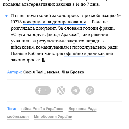
подання альтернативних законів з 14 до 7 днів.
11 січня початковий законопроєкт про мобілізацію №
10378
повернули на доопрацювання
— Рада не
розглядала документ. За словами голови фракції
«Слуга народу» Давида Арахамії, таке рішення
ухвалили за результатами закритої наради з
військовим командуванням і погоджувальної ради.
Пізніше Кабінет міністрів
офіційно відкликав
цей
законопроєкт.
Автори:
Софія Телішевська
,
Ліза Бровко
4
Facebook
Twitter
Telegram
Viber
Теги:
війна Росії з Україною
Верховна Рада
мобілізація
Міноборони України