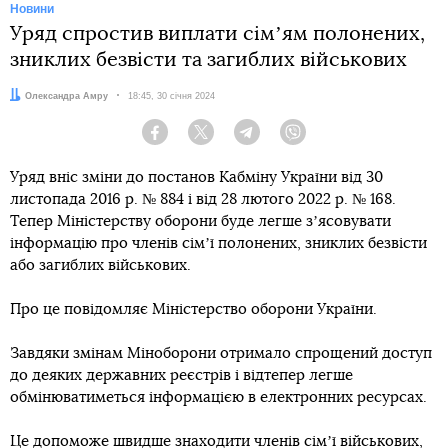
Новини
Уряд спростив виплати сімʼям полонених,
зниклих безвісти та загиблих військових
Автор:
Олександра Амру
Дата:
18:45, 30 січня 2024
Facebook
Twitter
Telegram
Viber
Уряд вніс зміни до постанов Кабміну України від 30
листопада 2016 р. № 884 і від 28 лютого 2022 р. № 168.
Тепер Міністерству оборони буде легше зʼясовувати
інформацію про членів сімʼї полонених, зниклих безвісти
або загиблих військових.
Про це повідомляє Міністерство оборони України.
Завдяки змінам Міноборони отримало спрощений доступ
до деяких державних реєстрів і відтепер легше
обмінюватиметься інформацією в електронних ресурсах.
Це допоможе швидше знаходити членів сімʼї військових,