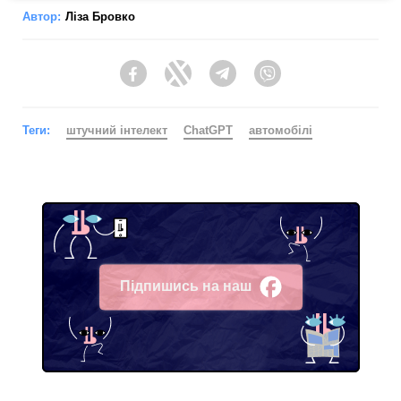
Автор:
Ліза Бровко
Facebook
Twitter
Telegram
Viber
Теги:
штучний інтелект
ChatGPT
автомобілі
Підпишись на наш
Facebook