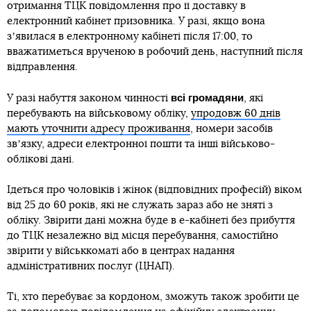
отримання ТЦК повідомлення про її доставку в
електронний кабінет призовника. У разі, якщо вона
зʼявилася в електронному кабінеті після 17:00, то
вважатиметься врученою в робочий день, наступний після
відправлення.
всі громадяни
У разі набуття законом чинності
, які
перебувають на військовому обліку,
упродовж 60 днів
мають уточнити адресу проживання
, номери засобів
звʼязку, адреси електронної пошти та інші військово-
облікові дані.
Ідеться про чоловіків і жінок (відповідних професій) віком
від 25 до 60 років, які не служать зараз або не зняті з
обліку. Звірити дані можна буде в е-кабінеті без прибуття
до ТЦК незалежно від місця перебування, самостійно
звірити у військкоматі або в центрах надання
адміністративних послуг (ЦНАП).
Ті, хто перебуває за кордоном, зможуть також зробити це