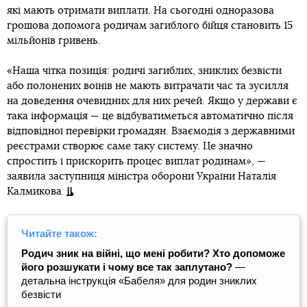
які мають отримати виплати. На сьогодні одноразова
грошова допомога родичам загиблого бійця становить 15
мільйонів гривень.
«Наша чітка позиція: родичі загиблих, зниклих безвісти
або полонених воїнів не мають витрачати час та зусилля
на доведення очевидних для них речей. Якщо у держави є
така інформація — це відбуватиметься автоматично після
відповідної перевірки громадян. Взаємодія з державними
реєстрами створює саме таку систему. Це значно
спростить і прискорить процес виплат родинам», —
заявила заступниця міністра оборони України Наталія
Калмикова.
Читайте також:
Родич зник на війні, що мені робити? Хто допоможе
його розшукати і чому все так заплутано?
—
детальна інструкція «Бабеля» для родин зниклих
безвісти