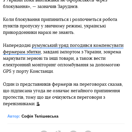
з України поки вантажівки не оформляють через
блокування», — зазначив Заруднєв.
Коли блокування припиниться і розпочнеться робота
пунктів пропуску у звичному режимі, українські
прикордонники наразі не знають.
Напередодні
румунський уряд погодився компенсувати
фермерам збитки
, завдані імпортом з України, зокрема
маркувати зернові та інші товари, а також вести
електронний моніторинг опломбування за допомогою
GPS у порту Констанци.
Один із представників фермерів на переговорах сказав,
що підписана угода не означає негайного припинення
протестів, тому що ще очікуються переговори з
перевізниками.
Автор:
Софія Телішевська