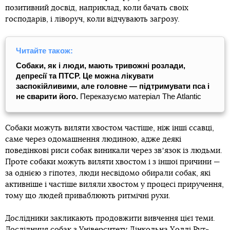
позитивний досвід, наприклад, коли бачать своїх
господарів, і ліворуч, коли відчувають загрозу.
Читайте також:
Собаки, як і люди, мають тривожні розлади,
депресії та ПТСР. Це можна лікувати
заспокійливими, але головне — підтримувати пса і
не сварити його.
Переказуємо матеріал The Atlantic
Собаки можуть виляти хвостом частіше, ніж інші ссавці,
саме через одомашнення людиною, адже деякі
поведінкові риси собак виникали через звʼязок із людьми.
Проте собаки можуть виляти хвостом і з іншої причини —
за однією з гіпотез, люди несвідомо обирали собак, які
активніше і частіше виляли хвостом у процесі приручення,
тому що людей приваблюють ритмічні рухи.
Дослідники закликають продовжити вивчення цієї теми.
Дослідниця собак з Університету Лінкольна Холлі Рут-