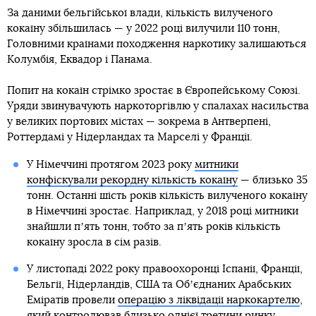
За даними бельгійської влади, кількість вилученого
кокаїну збільшилась — у 2022 році вилучили 110 тонн,
Головними країнами походження наркотику залишаються
Колумбія, Еквадор і Панама.
Попит на кокаїн стрімко зростає в Європейському Союзі.
Уряди звинувачують наркоторгівлю у спалахах насильства
у великих портових містах — зокрема в Антверпені,
Роттердамі у Нідерландах та Марселі у Франції.
У Німеччині протягом 2023 року
митники
конфіскували рекордну кількість кокаїну
— близько 35
тонн. Останні шість років кількість вилученого кокаїну
в Німеччині зростає. Наприклад, у 2018 році митники
знайшли пʼять тонн, тобто за пʼять років кількість
кокаїну зросла в сім разів.
У листопаді 2022 року правоохоронці Іспанії, Франції,
Бельгії, Нідерландів, США та Обʼєднаних Арабських
Еміратів провели
операцію з ліквідації наркокартелю
,
який контролював близько однієї третини ринку