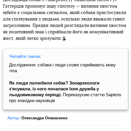
Гаттерідж пропонує іншу гіпотезу — виляння хвостом
нібито є соціальним сигналом, який собаки пристосували
для спілкування з людьми, оскільки люди вважали гавкіт
загрозливим. Предки людей розглядали виляння хвостом
як позитивний знак і сприймали його як комунікативний
жест, який легко зрозуміти.
Читайте також:
Дослідження: собаки і люди схоже сприймають мову
тіла
Як люди полюбили собак? Зооархеологи
зʼясували, із чого почалася їхня дружба у
льодовиковому періоді.
Переказуємо статтю Sapiens
про знахідки науковців
Автор:
Олександра Опанасенко