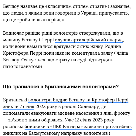
Бегшоу називає це «класичним стилем страти» і зазначає,
що люди, з якими вони говорили в Україні, припускають,
що це зробили «вагнерівці».
Водночас раніше рідні волонтерів стверджували, що в
машину Бегшоу і Перрі
влучив артилерійський снаряд
,
коли вони намагалися врятувати літню жінку. Родина
Крістофера Перрі поки ніяк не коментувала заяву Філіпа
Бегшоу. Очікується, що страту на суді підтвердять
патологоанатоми.
Що трапилося з британськими волонтерами?
Британські
волонтери Ендрю Бегшоу та Крістофер Перрі
зникли 7 січня
2023 року в районі Соледару, де
допомагали евакуювати місцеве населення з лінії фронту
— звʼязок з ними обірвався. Уже 12 січня 2023 року
російські
бойовики з «ПВК Вагнера» заявили про загибель
зниклих на Бахмутському напрямку волонтерів і