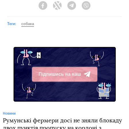
Facebook
Twitter
Telegram
Viber
Теги:
собака
Підпишись на наш
Telegram
Новини
Румунські фермери досі не зняли блокаду
двох пунктів пропуску на кордоні з