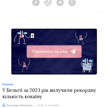
Facebook
Twitter
Telegram
Viber
Підпишись на наш
Telegram
Новини
У Бельгії за 2023 рік вилучили рекордну
кількість кокаїну
Автор:
Олександра Опанасенко
Дата:
17:01, 17 січня 2024