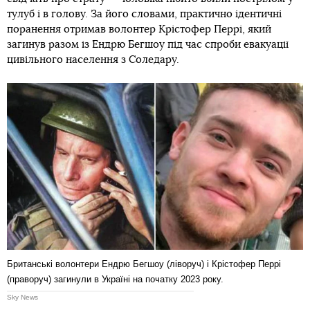
тулуб і в голову. За його словами, практично ідентичні
поранення отримав волонтер Крістофер Перрі, який
загинув разом із Ендрю Бегшоу під час спроби евакуації
цивільного населення з Соледару.
Британські волонтери Ендрю Бегшоу (ліворуч) і Крістофер Перрі
(праворуч) загинули в Україні на початку 2023 року.
Sky News