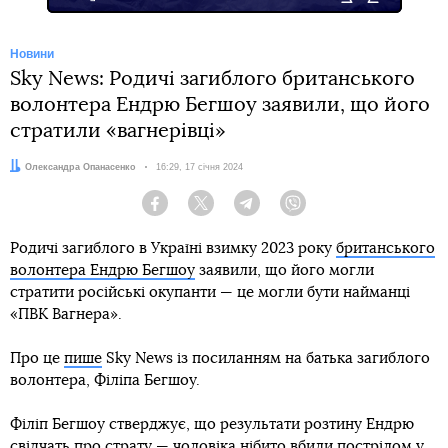
Новини
Sky News: Родичі загиблого британського
волонтера Ендрю Бегшоу заявили, що його
стратили «вагнерівці»
Автор:
Олександра Опанасенко
Дата:
16:29, 17 січня 2024
Facebook
Twitter
Telegram
Viber
Родичі загиблого в Україні взимку 2023 року
британського
волонтера Ендрю Бегшоу
заявили, що його могли
стратити російські окупанти — це могли бути найманці
«ПВК Вагнера».
Про це
пише
Sky News із посиланням на батька загиблого
волонтера, Філіпа Бегшоу.
Філіп Бегшоу стверджує, що результати розтину Ендрю
свідчать про страту — чоловіка нібито вбили пострілом у