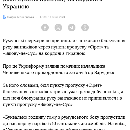
Україною
Автор:
Софія Телішевська
Дата:
17:38, 17 січня 2024
Facebook
Twitter
Telegram
Viber
Румунські фермери не припинили часткового блокування
руху вантажівок через пункти пропуску «Сірет» та
«Вікову-де-Сус» на кордоні з Україною.
Про це Укрінформу заявив помічник начальника
Чернівецького прикордонного загону Ігор Заруднєв.
За його словами, біля пункту пропуску «Сірет»
блокування вантажівок триває уже третю добу поспіль, а
цієї ночі блокування руху вантажівок не припинялося і в
пункті пропуску «Вікову-де-Сус».
«Буквально годинку тому з румунського боку пропустили
до нас першу партію із 10 вантажних автомобілів. На виїзд