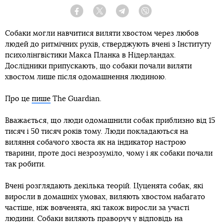
Facebook
Twitter
Telegram
Viber
Собаки могли навчитися виляти хвостом через любов
людей до ритмічних рухів, стверджують вчені з Інституту
психолінгвістики Макса Планка в Нідерландах.
Дослідники припускають, що собаки почали виляти
хвостом лише після одомашнення людиною.
Про це
пише
The Guardian.
Вважається, що люди одомашнили собак приблизно від 15
тисяч і 50 тисяч років тому. Люди покладаються на
виляння собачого хвоста як на індикатор настрою
тварини, проте досі незрозуміло, чому і як собаки почали
так робити.
Вчені розглядають декілька теорій. Цуценята собак, які
виросли в домашніх умовах, виляють хвостом набагато
частіше, ніж вовченята, які також виросли за участі
людини. Собаки виляють праворуч у відповідь на