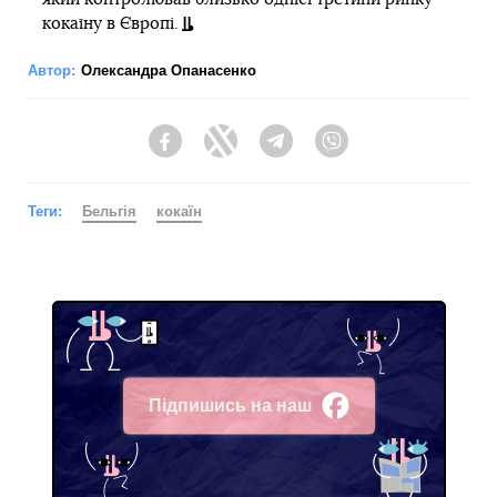
кокаїну в Європі.
Автор:
Олександра Опанасенко
Facebook
Twitter
Telegram
Viber
Теги:
Бельгія
кокаїн
Підпишись на наш
Facebook