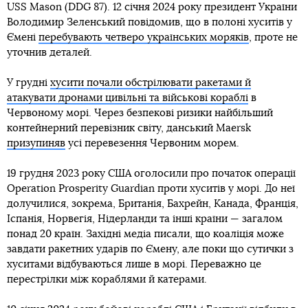
USS Mason (DDG 87). 12 січня 2024 року президент України
Володимир Зеленський повідомив, що в полоні хуситів у
Ємені
перебувають четверо українських моряків
, проте не
уточнив деталей.
У грудні
хусити почали обстрілювати ракетами й
атакувати дронами цивільні та військові кораблі
в
Червоному морі. Через безпекові ризики найбільший
контейнерний перевізник світу, данський Maersk
призупиняв
усі перевезення Червоним морем.
19 грудня 2023 року США оголосили про початок операції
Operation Prosperity Guardian проти хуситів у морі. До неї
долучилися, зокрема, Британія, Бахрейн, Канада, Франція,
Іспанія, Норвегія, Нідерланди та інші країни — загалом
понад 20 країн. Західні медіа писали, що коаліція може
завдати ракетних ударів по Ємену, але поки що сутички з
хуситами відбуваються лише в морі. Переважно це
перестрілки між кораблями й катерами.