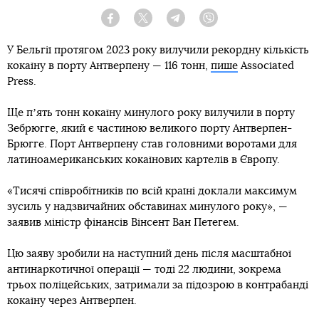
Facebook
Twitter
Telegram
Viber
У Бельгії протягом 2023 року вилучили рекордну кількість
кокаїну в порту Антверпену — 116 тонн,
пише
Associated
Press.
Ще пʼять тонн кокаїну минулого року вилучили в порту
Зебрюгге, який є частиною великого порту Антверпен-
Брюгге. Порт Антверпену став головними воротами для
латиноамериканських кокаїнових картелів в Європу.
«Тисячі співробітників по всій країні доклали максимум
зусиль у надзвичайних обставинах минулого року», —
заявив міністр фінансів Вінсент Ван Петегем.
Цю заяву зробили на наступний день після масштабної
антинаркотичної операції — тоді 22 людини, зокрема
трьох поліцейських, затримали за підозрою в контрабанді
кокаїну через Антверпен.