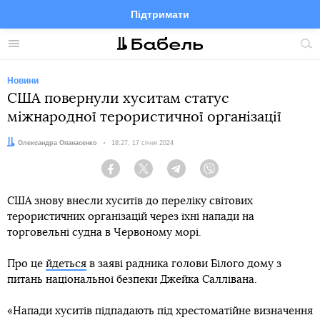
Підтримати
Facebook
Telegram
Twitter
Instagram
Меню
По
по
сай
Новини
США повернули хуситам статус
міжнародної терористичної організації
Автор:
Олександра Опанасенко
Дата:
18:27, 17 січня 2024
Facebook
Twitter
Telegram
Viber
США знову внесли хуситів до переліку світових
терористичних організацій через їхні напади на
торговельні судна в Червоному морі.
Про це
йдеться
в заяві радника голови Білого дому з
питань національної безпеки Джейка Саллівана.
«Напади хуситів підпадають під хрестоматійне визначення