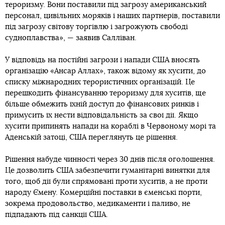
тероризму. Вони поставили під загрозу американський
персонал, цивільних моряків і наших партнерів, поставили
під загрозу світову торгівлю і загрожують свободі
судноплавства», — заявив Салліван.
У відповідь на постійні загрози і напади США вносять
організацію «Ансар Аллах», також відому як хусити, до
списку міжнародних терористичних організацій. Це
перешкодить фінансуванню тероризму для хуситів, ще
більше обмежить їхній доступ до фінансових ринків і
примусить їх нести відповідальність за свої дії. Якщо
хусити припинять напади на кораблі в Червоному морі та
Аденській затоці, США переглянуть це рішення.
Рішення набуде чинності через 30 днів після оголошення.
Це дозволить США забезпечити гуманітарні винятки для
того, щоб дії були спрямовані проти хуситів, а не проти
народу Ємену. Комерційні поставки в єменські порти,
зокрема продовольство, медикаменти і паливо, не
підпадають під санкції США.