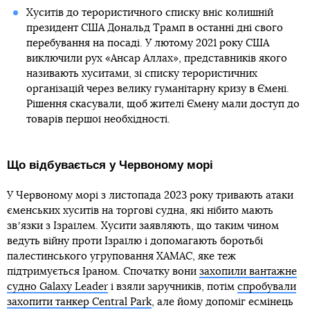
Хуситів до терористичного списку вніс колишній
президент США Дональд Трамп в останні дні свого
перебування на посаді. У лютому 2021 року США
виключили рух «Ансар Аллах», представників якого
називають хуситами, зі списку терористичних
організацій через велику гуманітарну кризу в Ємені.
Рішення скасували, щоб жителі Ємену мали доступ до
товарів першої необхідності.
Що відбувається у Червоному морі
У Червоному морі з листопада 2023 року тривають атаки
єменських хуситів на торгові судна, які нібито мають
звʼязки з Ізраїлем. Хусити заявляють, що таким чином
ведуть війну проти Ізраїлю і допомагають боротьбі
палестинського угруповання ХАМАС, яке теж
підтримується Іраном. Спочатку вони
захопили вантажне
судно Galaxy Leader
і взяли заручників, потім
спробували
захопити танкер Central Park
, але йому допоміг есмінець