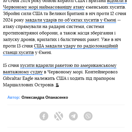
10 січня 2024 року бойові кораблі США і Британії
відбили в
Червоному морі наймасованішу атаку
єменських хуситів.
Збройні сили США та Великої Британії в ніч проти 12 січня
2024 року
завдали ударів по обʼєктах хуситів у Ємені
—
атаку спрямували на радарні системи, системи
протиповітряної оборони, а також місця зберігання і
запуску дронів, крилатих і балістичних ракет. Уже в ніч
проти 13 січня
США завдали удару по радіолокаційній
станції хуситів
у Ємені.
15 січня
хусити вдарили ракетою по американському
вантажному судну
в Червоному морі. Контейнеровоз
Gibraltar Eagle належить США і ходить під прапором
Маршаллових Островів.
Автор:
Олександра Опанасенко
Facebook
Twitter
Telegram
Viber