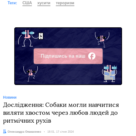
Теги:
США
хусити
тероризм
Підпишись на наш
Facebook
Новини
Дослідження: Собаки могли навчитися
виляти хвостом через любов людей до
ритмічних рухів
Автор:
Олександра Опанасенко
Дата:
18:01, 17 січня 2024