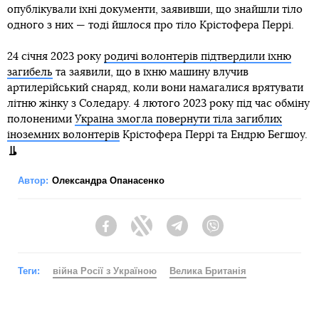
опублікували їхні документи, заявивши, що знайшли тіло
одного з них — тоді йшлося про тіло Крістофера Перрі.
24 січня 2023 року
родичі волонтерів підтвердили їхню
загибель
та заявили, що в їхню машину влучив
артилерійський снаряд, коли вони намагалися врятувати
літню жінку з Соледару. 4 лютого 2023 року під час обміну
полоненими
Україна змогла повернути тіла загиблих
іноземних волонтерів
Крістофера Перрі та Ендрю Бегшоу.
Автор:
Олександра Опанасенко
Facebook
Twitter
Telegram
Viber
Теги:
війна Росії з Україною
Велика Британія