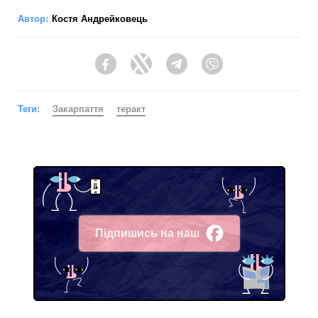
Автор:
Костя Андрейковець
Facebook
Twitter
Telegram
Viber
Теги:
Закарпаття
теракт
Підпишись на наш
Facebook