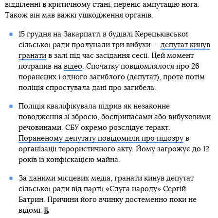
відділенні в критичному стані, переніс ампутацію нога.
Також він мав важкі ушкодження органів.
15 грудня на Закарпатті в будівлі Керецьківської
сільської ради пролунали три вибухи —
депутат кинув
гранати
в залі під час засідання сесії. Цей момент
потрапив на
відео
. Спочатку повідомлялося про 26
поранених і одного загиблого (депутат), проте потім
поліція спростувала дані про загибель.
Поліція кваліфікувала підрив як незаконне
поводження зі зброєю, боєприпасами або вибуховими
речовинами. СБУ окремо розслідує теракт.
Пораненому депутату повідомили про підозру
в
організації терористичного акту. Йому загрожує до 12
років із конфіскацією майна.
За даними місцевих медіа, гранати кинув депутат
сільської ради від партії «Слуга народу» Сергій
Батрин. Причини його вчинку достеменно поки не
відомі.