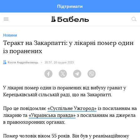
Підтримати
Facebook
Telegram
Twitter
Instagram
Меню
По
по
сай
Новини
Теракт на Закарпатті: у лікарні помер один
із поранених
Автор:
Костя Андрейковець
Дата:
20:57, 16 грудня 2023
Facebook
Twitter
Telegram
Viber
У лікарні помер один із поранених від вибуху гранат у
Керецьківській сільській раді, що на Закарпатті.
Про це повідомляє
«Суспільне Ужгород»
із посиланням на
лікарню та
«Українська правда»
з посиланням на джерела
в правоохоронних органах.
Помер чоловік віком 55 років. Він був у реанімаційному