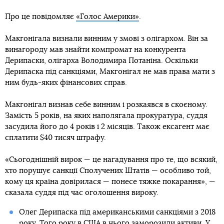
Про це повідомляє
«Голос Америки»
.
Макгонігала визнали винним у змові з олігархом. Він за
винагороду мав знайти компромат на конкурента
Дерипаски, олігарха Володимира Потаніна. Оскільки
Дерипаска під санкціями, Макгонігал не мав права мати з
ним будь-яких фінансових справ.
Макгонігал визнав себе винним і розкаявся в скоєному.
Замість 5 років, на яких наполягала прокуратура, суддя
засудила його до 4 років і 2 місяців. Також ексагент має
сплатити $40 тисяч штрафу.
«Сьогоднішній вирок — це нагадування про те, що всякий,
хто порушує санкції Сполучених Штатів — особливо той,
кому ця країна довірилася — понесе тяжке покарання», —
сказала суддя під час оголошення вироку.
Олег Дерипаска під американськими санкціями з 2018
року. Того року в США в нього
заморозили активи
. У