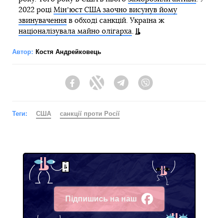
2022 році
Мінʼюст США заочно висунув йому
звинувачення
в обході санкцій. Україна ж
націоналізувала майно олігарха
.
Автор:
Костя Андрейковець
Facebook
Twitter
Telegram
Viber
Теги:
США
санкції проти Росії
Підпишись на наш
Facebook