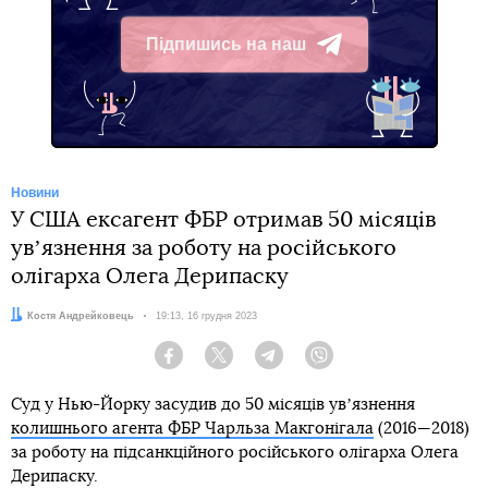
Підпишись на наш
Telegram
Новини
У США ексагент ФБР отримав 50 місяців
увʼязнення за роботу на російського
олігарха Олега Дерипаску
Автор:
Костя Андрейковець
Дата:
19:13, 16 грудня 2023
Facebook
Twitter
Telegram
Viber
Суд у Нью-Йорку засудив до 50 місяців увʼязнення
колишнього агента ФБР Чарльза Макгонігала
(2016—2018)
за роботу на підсанкційного російського олігарха Олега
Дерипаску.