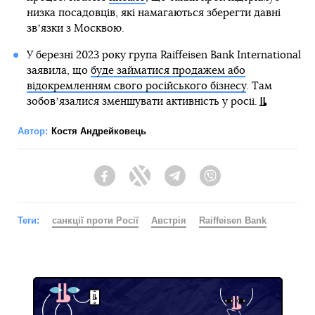
низка посадовців, які намагаються зберегти давні
звʼязки з Москвою.
У березні 2023 року група Raiffeisen Bank International
заявила, що
буде займатися продажем або
відокремленням свого російського бізнесу
. Там
зобовʼязалися зменшувати активність у росії.
Автор:
Костя Андрейковець
Facebook
Twitter
Telegram
Viber
Теги:
санкції проти Росії
Австрія
Raiffeisen Bank