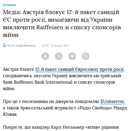
Новини
Медіа: Австрія блокує 12-й пакет санкцій
ЄС проти росії, вимагаючи від України
виключити Raiffeisen зі списку спонсорів
війни
Автор:
Костя Андрейковець
Дата:
20:00, 16 грудня 2023
Facebook
Twitter
Telegram
Viber
Австрія блокує
12-й пакет санкцій Євросоюзу проти росії
,
сподіваючись змусити Україну виключити австрійський
банк Raiffeisen Bank International зі списку спонсорів
війни.
Про це з посиланням на джерела повідомляє
EUobserver
,
а також брюссельський журналіст «Радіо Свобода» Рікард
Юзвяк.
Попри те, що канцлер Карл Негаммер «вітав» рішення