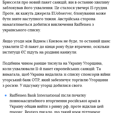
Брюсселя про новий пакет санкцій, він в останню хвилину
заблокував його ухвалення. Це сталося увечері 15 грудня.
Проте, як кажуть джерела EUobserver, блокування може
бути зняте наступного тижня. Австрійська сторона
намагатиметься добитися виключення Raiffeisen з
українського списку.
Якщо угоди між Віднем і Києвом не буде, то останній шанс
ухвалити 12-й пакет до кінця року буде втрачено, оскільки
інституції ЄС підуть на різдвяні канікули.
Подібним чином раніше тиснула на Україну Угорщина,
коли ухвалювали 11-й пакет європейських санкцій. Та
вимагала, щоб Україна видалила зі списку спонсорів війни
угорський банк OTP, який забезпечує торгівлю Угорщини
з росією. У підсумку угорці добилися свого.
Raiffeisen Bank International після початку
повномасштабного вторгнення російської армії в
Україну обіцяв вийти з ринку рф, проте відклав цей
процес. Reuters
писало
, що такий крок підтримує