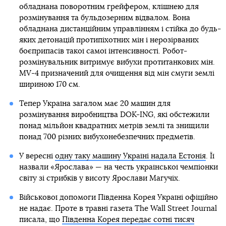
обладнана поворотним грейфером, клішнею для
розмінування та бульдозерним відвалом. Вона
обладнана дистанційним управлінням і стійка до будь-
яких детонацій протипіхотних мін і нерозірваних
боєприпасів такої самої інтенсивності. Робот-
розмінувальник витримує вибухи протитанкових мін.
MV-4 призначений для очищення від мін смуги землі
шириною 170 см.
Тепер Україна загалом має 20 машин для
розмінування виробництва DOK-ING, які обстежили
понад мільйон квадратних метрів землі та знищили
понад 700 різних вибухонебезпечних предметів.
У вересні
одну таку машину Україні надала Естонія
. Її
назвали «Ярослава» — на честь української чемпіонки
світу зі стрибків у висоту Ярослави Магучіх.
Військової допомоги Південна Корея Україні офіційно
не надає. Проте в травні газета The Wall Street Journal
писала, що
Південна Корея передає сотні тисяч