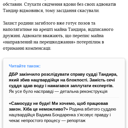
обставин. Слухати свідчення вдови без своїх адвокатів
Тандир відмовився, тому засідання скасували.
Захист родини загиблого вже готує позов та
наполягатиме на арешті майна Тандира, відписаного
дружині. Адвокати вважають, що перепис майна
«направлений на перешкоджання» потерпілим в
отриманні компенсації.
Читайте також:
ДБР закінчило розслідувати справу судді Тандира,
який збив нацгвардійця на блокпості. Замість сечі
суддя здав воду і намагався заплутати експертів.
Як усе було насправді — детальна реконструкція
«Самосуду не буде! Ми хочемо, щоб працював
закон. Хіба це неможливо?»
Родина вбитого суддею
нацгвардійця Вадима Бондаренка зʼясовує правду і
чекає непростого процесу — репортаж