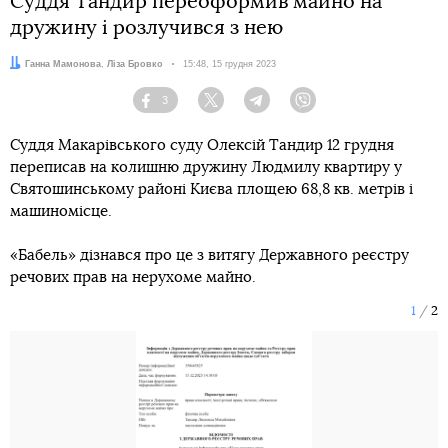
Суддя Тандир переоформив майно на
дружину і розлучився з нею
Автори:
Ганна Мамонова
,
Ліза Бровко
Дата:
15:48, 15 грудня 2023
3
Facebook
Twitter
Telegram
Viber
Суддя Макарівського суду Олексій Тандир 12 грудня
переписав на колишню дружину Людмилу квартиру у
Святошинському районі Києва площею 68,8 кв. метрів і
машиномісце.
«Бабель» дізнався про це з витягу Державного реєстру
речових прав на нерухоме майно.
1
2