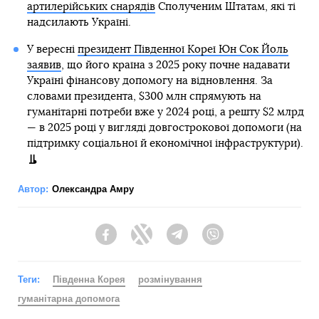
артилерійських снарядів
Сполученим Штатам, які ті
надсилають Україні.
У вересні
президент Південної Кореї Юн Сок Йоль
заявив
, що його країна з 2025 року почне надавати
Україні фінансову допомогу на відновлення. За
словами президента, $300 млн спрямують на
гуманітарні потреби вже у 2024 році, а решту $2 млрд
— в 2025 році у вигляді довгострокової допомоги (на
підтримку соціальної й економічної інфраструктури).
Автор:
Олександра Амру
Facebook
Twitter
Telegram
Viber
Теги:
Південна Корея
розмінування
гуманітарна допомога