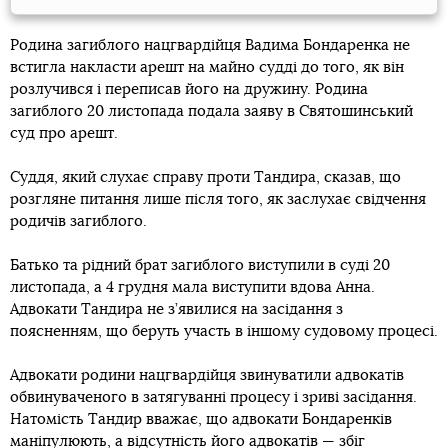
Родина загиблого нацгвардійця Вадима Бондаренка не
встигла накласти арешт на майно судді до того, як він
розлучився і переписав його на дружину. Родина
загиблого 20 листопада подала заяву в Святошинський
суд про арешт.
Суддя, який слухає справу проти Тандира, сказав, що
розгляне питання лише після того, як заслухає свідчення
родичів загиблого.
Батько та рідний брат загиблого виступили в суді 20
листопада, а 4 грудня мала виступити вдова Анна.
Адвокати Тандира не з’явилися на засідання з
поясненням, що беруть участь в іншому судовому процесі.
Адвокати родини нацгвардійця звинуватили адвокатів
обвинуваченого в затягуванні процесу і зриві засідання.
Натомість Тандир вважає, що адвокати Бондаренків
маніпулюють, а відсутність його адвокатів — збіг