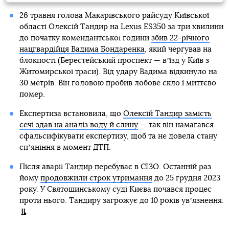
26 травня голова Макарівського райсуду Київської
області Олексій Тандир на Lexus ES350 за три хвилини
до початку комендантської години
збив 22-річного
нацгвардійця Вадима Бондаренка
, який чергував на
блокпості (Берестейський проспект — вʼїзд у Київ з
Житомирської траси). Від удару Вадима відкинуло на
30 метрів. Він головою пробив лобове скло і миттєво
помер.
Експертиза встановила, що
Олексій Тандир замість
сечі здав на аналіз воду й слину
— так він намагався
сфальсифікувати експертизу, щоб та не довела стану
спʼяніння в момент ДТП.
Після аварії Тандир перебуває в СІЗО. Останній раз
йому
продовжили строк утримання
до 25 грудня 2023
року. У Святошинському суді Києва почався процес
проти нього. Тандиру загрожує до 10 років увʼязнення.