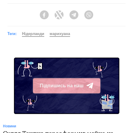
Facebook
Twitter
Telegram
Viber
Теги:
Нідерланди
марихуана
Підпишись на наш
Telegram
Новини