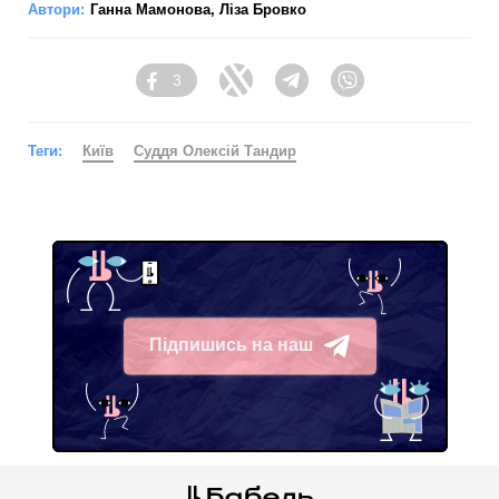
Автори:
Ганна Мамонова
,
Ліза Бровко
3
Facebook
Twitter
Telegram
Viber
Теги:
Київ
Суддя Олексій Тандир
Підпишись на наш
Telegram