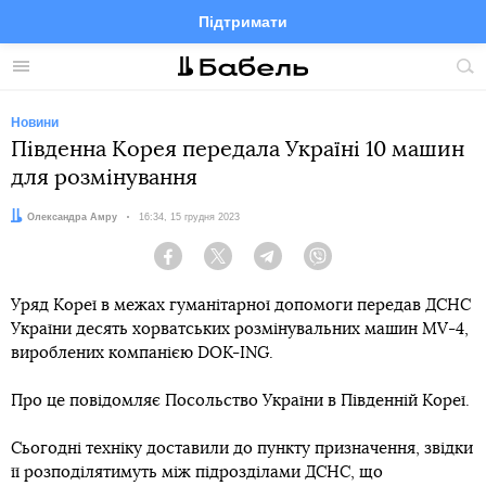
Підтримати
Facebook
Telegram
Twitter
Instagram
Меню
По
по
сай
Новини
Південна Корея передала Україні 10 машин
для розмінування
Автор:
Олександра Амру
Дата:
16:34, 15 грудня 2023
Facebook
Twitter
Telegram
Viber
Уряд Кореї в межах гуманітарної допомоги передав ДСНС
України десять хорватських розмінувальних машин MV-4,
вироблених компанією DOK-ING.
Про це повідомляє Посольство України в Південній Кореї.
Сьогодні техніку доставили до пункту призначення, звідки
її розподілятимуть між підрозділами ДСНС, що