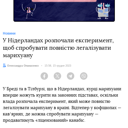
Новини
У Нідерландах розпочали експеримент,
щоб спробувати повністю легалізувати
марихуану
Автор:
Олександра Опанасенко
Дата:
15:58, 15 грудня 2023
Facebook
Twitter
Telegram
Viber
У Бреді та в Тілбурзі, що в Нідерландах, курці марихуани
вперше можуть курити на законних підставах, оскільки
влада розпочала експеримент, який може повністю
легалізувати марихуану в країні. Відтепер у кофішопах —
кавʼярнях, де можна спробувати марихуану —
продаватимуть «ліцензований» канабіс.