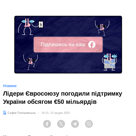
Підпишись на наш
Facebook
Новини
Лідери Євросоюзу погодили підтримку
України обсягом €50 мільярдів
Автор:
Софія Телішевська
Дата:
16:15, 15 грудня 2023
Facebook
Twitter
Telegram
Viber