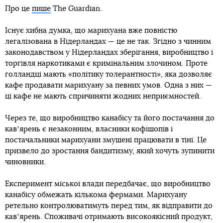
Про це
пише
The Guardian.
Існує хибна думка, що марихуана вже повністю
легалізована в Нідерландах — це не так. Згідно з чинним
законодавством у Нідерландах зберігання, виробництво і
торгівля наркотиками є кримінальним злочином. Проте
голландці мають «політику толерантності», яка дозволяє
кафе продавати марихуану за певних умов. Одна з них —
ці кафе не мають спричиняти жодних неприємностей.
Через те, що виробництво канабісу та його постачання до
кавʼярень є незаконним, власники кофішопів і
постачальники марихуани змушені працювати в тіні. Це
призвело до зростання бандитизму, який хочуть зупинити
чиновники.
Експеримент міської влади передбачає, що виробництво
канабісу обмежать кількома фермами. Марихуану
ретельно контролюватимуть перед тим, як відправити до
кавʼярень. Споживачі отримають високоякісний продукт,