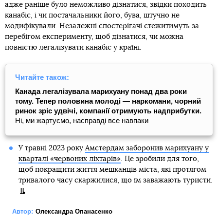
адже раніше було неможливо дізнатися, звідки походить
канабіс, і чи постачальники його, бува, штучно не
модифікували. Незалежні спостерігачі стежитимуть за
перебігом експерименту, щоб дізнатися, чи можна
повністю легалізувати канабіс у країні.
Читайте також:
Канада легалізувала марихуану понад два роки
тому. Тепер половина молоді — наркомани, чорний
ринок зріс удвічі, компанії отримують надприбутки.
Ні, ми жартуємо, насправді все навпаки
У травні 2023 року
Амстердам заборонив марихуану у
кварталі «червоних ліхтарів»
. Це зробили для того,
щоб покращити життя мешканців міста, які протягом
тривалого часу скаржилися, що їм заважають туристи.
Автор:
Олександра Опанасенко