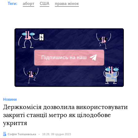
Теги:
аборт
США
права жінок
Підпишись на наш
Telegram
Новини
Держкомісія дозволила використовувати
закриті станції метро як цілодобове
укриття
Автор:
Софія Телішевська
Дата:
18:28, 09 грудня 2023