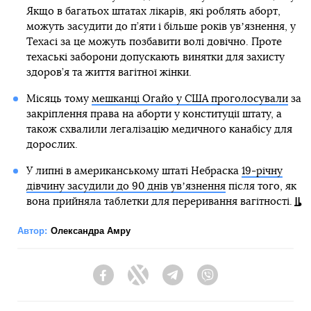
Якщо в багатьох штатах лікарів, які роблять аборт,
можуть засудити до п’яти і більше років увʼязнення, у
Техасі за це можуть позбавити волі довічно. Проте
техаські заборони допускають винятки для захисту
здоров’я та життя вагітної жінки.
Місяць тому
мешканці Огайо у США проголосували
за
закріплення права на аборти у конституції штату, а
також схвалили легалізацію медичного канабісу для
дорослих.
У липні в американському штаті Небраска
19-річну
дівчину засудили до 90 днів увʼязнення
після того, як
вона прийняла таблетки для переривання вагітності.
Автор:
Олександра Амру
Facebook
Twitter
Telegram
Viber