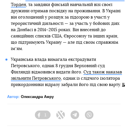
Торден
, та завдяки фінській навчальній візі своєї
дружини отримав посвідку на проживання. В Україні
він оголошений у розшук за підозрою в участі у
терористичній діяльності — за участь у бойових діях
на Донбасі в 2014–2015 роках. Він внесений до
санкційних списків США, Євросоюзу та інших країн,
що підтримують Україну — але під своїм справжнім
імʼям.
Українська влада вимагала екстрадувати
Петровського, однак 8 грудня Верховний суд
Фінляндії відмовився видати його.
Суд також наказав
звільнити Петровського
, однак із слідчого ізолятора
прикордонники відразу забрали його під свою варту.
Автор:
Олександра Амру
1
Facebook
Twitter
Telegram
Viber