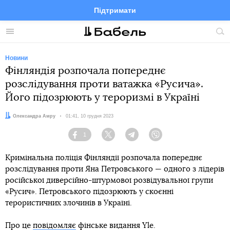
Підтримати
Facebook
Telegram
Twitter
Instagram
Меню
По
по
сай
Новини
Фінляндія розпочала попереднє
розслідування проти ватажка «Русича».
Його підозрюють у тероризмі в Україні
Автор:
Олександра Амру
Дата:
01:41, 10 грудня 2023
1
Facebook
Twitter
Telegram
Viber
Кримінальна поліція Фінляндії розпочала попереднє
розслідування проти Яна Петровського — одного з лідерів
російської диверсійно-штурмової розвідувальної групи
«Русич». Петровського підозрюють у скоєнні
терористичних злочинів в Україні.
Про це
повідомляє
фінське видання Yle.