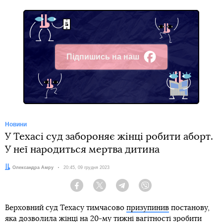
Підпишись на наш
Facebook
Новини
У Техасі суд забороняє жінці робити аборт.
У неї народиться мертва дитина
Автор:
Олександра Амру
Дата:
20:45, 09 грудня 2023
Facebook
Twitter
Telegram
Viber
Верховний суд Техасу тимчасово
призупинив
постанову,
яка дозволила жінці на 20-му тижні вагітності зробити