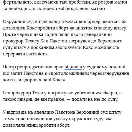
фертильність, включаючи такі проблеми, як розрив матки
та необхідність гістеректомії (видалення матки).
Окружний суд видав жінці тимчасовий ордер, який міг би
дозволити Кокс зробити аборт як виняток із закону штату.
Проте через кілька годин після цього генеральний
прокурор Техасу Кен Пакстон звернувся до Верховного
суду штату з проханням заблокувати Кокс можливість
перервати вагітність.
Центр репродуктивних прав
відповів
у судовому поданні,
що запит Пакстона є «приголомшливим через ігнорування
життя та здоровʼя пані Кокс».
Генпрокурор Техасу погрожував увʼязненням лікарю, а
також лікарні, де він працює, — подати на неї до суду.
У відповідь на апеляцію Пакстона Верховний суд штату
тимчасово призупинив ухвалу окружного суду, яка
дозволяла жінці зробити аборт.