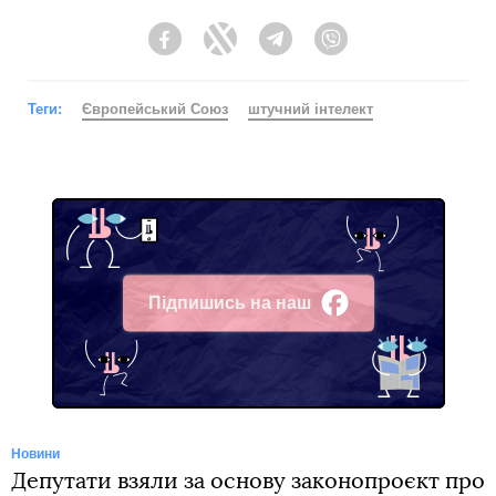
Facebook
Twitter
Telegram
Viber
Теги:
Європейський Союз
штучний інтелект
Підпишись на наш
Facebook
Новини
Депутати взяли за основу законопроєкт про