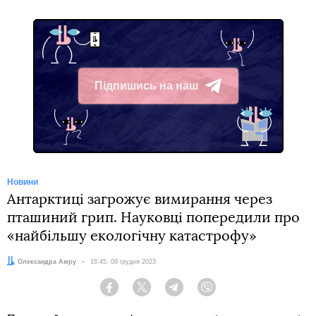
Підпишись на наш
Telegram
Новини
Антарктиці загрожує вимирання через
пташиний грип. Науковці попередили про
«найбільшу екологічну катастрофу»
Автор:
Олександра Амру
Дата:
16:45, 09 грудня 2023
Facebook
Twitter
Telegram
Viber