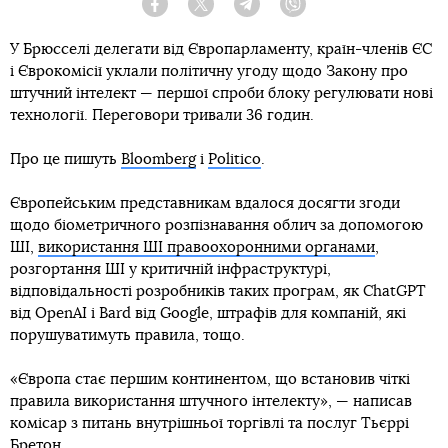
Facebook
Twitter
Telegram
Viber
У Брюсселі делегати від Європарламенту, країн-членів ЄС
і Єврокомісії уклали політичну угоду щодо Закону про
штучний інтелект — першої спроби блоку регулювати нові
технології. Переговори тривали 36 годин.
Про це пишуть
Bloomberg
і
Politico
.
Європейським представникам вдалося досягти згоди
щодо біометричного розпізнавання облич за допомогою
ШІ,
використання ШІ правоохоронними органами
,
розгортання ШІ у критичній інфраструктурі,
відповідальності розробників таких програм, як ChatGPT
від OpenAI і Bard від Google, штрафів для компаній, які
порушуватимуть правила, тощо.
«Європа стає першим континентом, що встановив чіткі
правила використання штучного інтелекту», — написав
комісар з питань внутрішньої торгівлі та послуг Тьєррі
Бретон.