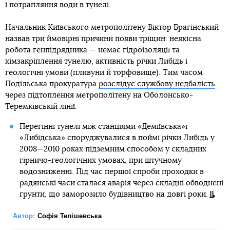
і потрапляння води в тунелі.
Начальник Київського метрополітену Віктор Брагінський
назвав три ймовірні причини появи тріщин: неякісна
робота генпідрядника — немає гідроізоляції та
хімзакріплення тунелю, активність річки Либідь і
геологічні умови (пливуни й торфовище). Тим часом
Подільська прокуратура
розслідує службову недбалість
через підтоплення метрополітену на Оболонсько-
Теремківській лінії.
Перегінні тунелі між станціями «Деміївська»і
«Либідська» споруджувалися в поймі річки Либідь у
2008—2010 роках підземним способом у складних
гірничо-геологічних умовах, при штучному
водозниженні. Під час першої спроби проходки в
радянські часи сталася аварія через складні обводнені
ґрунти, що заморозило будівництво на довгі роки.
Автор:
Софія Телішевська