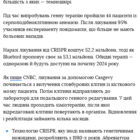
більшість з яких — темношкірі.
Під час випробувань генну терапію пройшли 44 пацієнти із
серпоподібноклітинною анемією. Після лікування 95%
учасників експерименту повідомили, що більше не мають
больових нападів.
Наразі лікування від CRISPR коштує $2,2 мільйона, тоді як
Bluebird пропонує своє за $3,1 мільйона. Обидві терапії —
одноразові й будуть доступні на початку 2024 року.
Як
пише
CNBC, лікування за допомогою Casgevy
починається з вилучення стовбурових клітин із кісткового
мозку пацієнта. Потім клітини відправляють до
лабораторії для подальшого генного редагування. У цей
час людина проходить хіміотерапію, після якої
відредаговані клітини повертають в організм. Відновлення
і реабілітація займають кілька місяців.
Технологію CRISPR, яку іноді називають генетичними
ножицями, розробляють з 1980-х років. Абревіатура