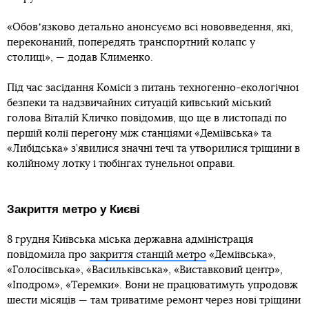
«Обовʼязково детально анонсуємо всі нововведення, які,
переконаний, попередять транспортний колапс у
столиці», — додав Клименко.
Під час засідання Комісії з питань техногенно-екологічної
безпеки та надзвичайних ситуацій київський міський
голова Віталій Кличко повідомив, що ще в листопаді по
першій колії перегону між станціями «Деміївська» та
«Либідська» з’явилися значні течі та утворилися тріщини в
колійному лотку і тюбінгах тунельної оправи.
Закриття метро у Києві
8 грудня Київська міська державна адміністрація
повідомила про
закриття станцій метро
«Деміївська»,
«Голосіївська», «Васильківська», «Виставковий центр»,
«Іподром», «Теремки». Вони не працюватимуть упродовж
шести місяців — там триватиме ремонт через нові тріщини