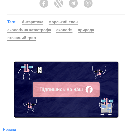
Facebook
Twitter
Telegram
Viber
Теги:
Антарктика
морський слон
екологічна катастрофа
екологія
природа
пташиний грип
Підпишись на наш
Facebook
Новини