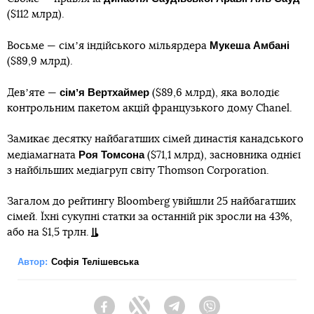
($112 млрд).
Мукеша Амбані
Восьме — сімʼя індійського мільярдера
($89,9 млрд).
сімʼя Вертхаймер
Девʼяте —
($89,6 млрд), яка володіє
контрольним пакетом акцій французького дому Chanel.
Замикає десятку найбагатших сімей династія канадського
Роя Томсона
медіамагната
($71,1 млрд), засновника однієї
з найбільших медіагруп світу Thomson Corporation.
Загалом до рейтингу Bloomberg увійшли 25 найбагатших
сімей. Їхні сукупні статки за останній рік зросли на 43%,
або на $1,5 трлн.
Автор:
Софія Телішевська
Facebook
Twitter
Telegram
Viber