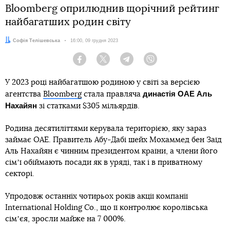
Bloomberg оприлюднив щорічний рейтинг
найбагатших родин світу
Автор:
Софія Телішевська
Дата:
16:00, 09 грудня 2023
Facebook
Twitter
Telegram
Viber
У 2023 році найбагатшою родиною у світі за версією
династія ОАЕ Аль
агентства
Bloomberg
стала правляча
Нахайян
зі статками $305 мільярдів.
Родина десятиліттями керувала територією, яку зараз
займає ОАЕ. Правитель Абу-Дабі шейх Мохаммед бен Заїд
Аль Нахайян є чинним президентом країни, а члени його
сімʼї обіймають посади як в уряді, так і в приватному
секторі.
Упродовж останніх чотирьох років акції компанії
International Holding Co., що її контролює королівська
сімʼєя, зросли майже на 7 000%.