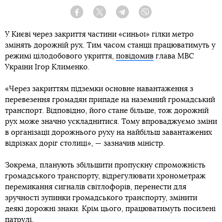
Facebook
Twitter
Telegram
Viber
У Києві через закриття частини «синьої» гілки метро
змінять дорожній рух. Тим часом станції працюватимуть у
режимі цілодобового укриття,
повідомив
глава МВС
України Ігор Клименко.
«Через закриттям підземки основне навантаження з
перевезення громадян припаде на наземний громадський
транспорт. Відповідно, його стане більше, тож дорожній
рух може значно ускладнитися. Тому впроваджуємо зміни
в організації дорожнього руху на найбільш завантажених
відрізках доріг столиці», — зазначив міністр.
Зокрема, планують збільшити пропускну спроможність
громадського транспорту, відрегулювати хронометраж
перемикання сигналів світлофорів, перенести для
зручності зупинки громадського транспорту, змінити
деякі дорожні знаки. Крім цього, працюватимуть посилені
патрулі.