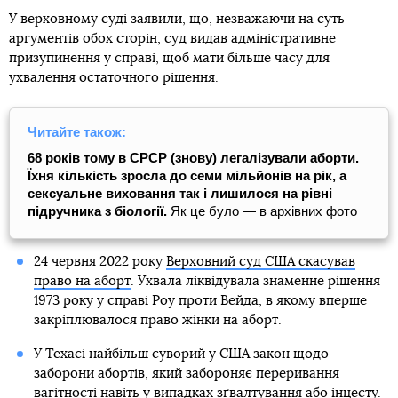
У верховному суді заявили, що, незважаючи на суть
аргументів обох сторін, суд видав адміністративне
призупинення у справі, щоб мати більше часу для
ухвалення остаточного рішення.
Читайте також:
68 років тому в СРСР (знову) легалізували аборти.
Їхня кількість зросла до семи мільйонів на рік, а
сексуальне виховання так і лишилося на рівні
підручника з біології.
Як це було — в архівних фото
24 червня 2022 року
Верховний суд США скасував
право на аборт
. Ухвала ліквідувала знаменне рішення
1973 року у справі Роу проти Вейда, в якому вперше
закріплювалося право жінки на аборт.
У Техасі найбільш суворий у США закон щодо
заборони абортів, який забороняє переривання
вагітності навіть у випадках зґвалтування або інцесту.