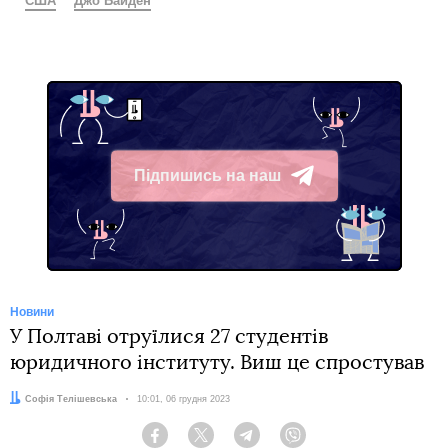
США
Джо Байден
Підпишись на наш
Telegram
Новини
У Полтаві отруїлися 27 студентів
юридичного інституту. Виш це спростував
Автор:
Софія Телішевська
Дата:
10:01, 06 грудня 2023
Facebook
Twitter
Telegram
Viber