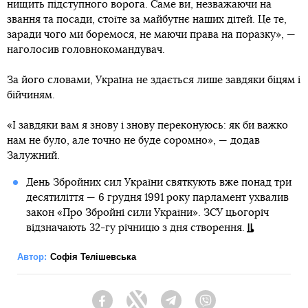
нищить підступного ворога. Саме ви, незважаючи на
звання та посади, стоїте за майбутнє наших дітей. Це те,
заради чого ми боремося, не маючи права на поразку», —
наголосив головнокомандувач.
За його словами, Україна не здається лише завдяки біцям і
бійчиням.
«І завдяки вам я знову і знову переконуюсь: як би важко
нам не було, але точно не буде соромно», — додав
Залужний.
День Збройних сил України святкують вже понад три
десятиліття — 6 грудня 1991 року парламент ухвалив
закон «Про Збройні сили України». ЗСУ цьогоріч
відзначають 32-гу річницю з дня створення.
Автор:
Софія Телішевська
Facebook
Twitter
Telegram
Viber