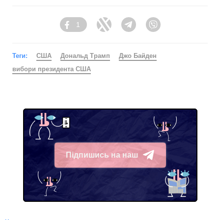
1
Facebook
Twitter
Telegram
Viber
Теги:
США
Дональд Трамп
Джо Байден
вибори президента США
Підпишись на наш
Telegram