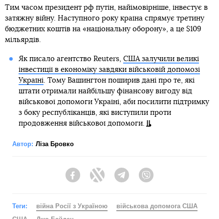
Тим часом президент рф путін, найімовірніше, інвестує в
затяжну війну. Наступного року країна спрямує третину
бюджетних коштів на «національну оборону», а це $109
мільярдів.
Як писало агентство Reuters,
США залучили великі
інвестиції в економіку завдяки військовій допомозі
Україні
. Тому Вашингтон поширив дані про те, які
штати отримали найбільшу фінансову вигоду від
військової допомоги Україні, аби посилити підтримку
з боку республіканців, які виступили проти
продовження військової допомоги.
Автор:
Ліза Бровко
Facebook
Twitter
Telegram
Viber
Теги:
війна Росії з Україною
військова допомога США