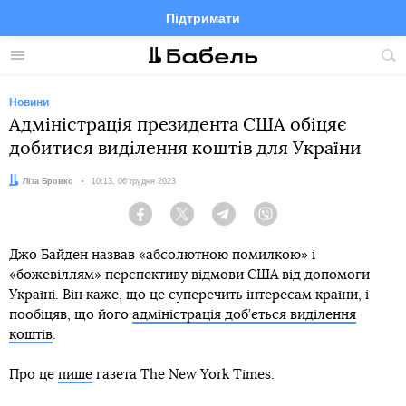
Підтримати
Facebook
Telegram
Twitter
Instagram
Меню
По
по
сай
Новини
Адміністрація президента США обіцяє
добитися виділення коштів для України
Автор:
Ліза Бровко
Дата:
10:13, 06 грудня 2023
Facebook
Twitter
Telegram
Viber
Джо Байден назвав «абсолютною помилкою» і
«божевіллям» перспективу відмови США від допомоги
Україні. Він каже, що це суперечить інтересам країни, і
пообіцяв, що його
адміністрація доб’ється виділення
коштів
.
Про це
пише
газета The New York Times.