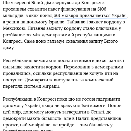
Ще у вересні Білий дім звернувся до Конгресу з
проханням схвалити пакет фінансування на $106
мільярдів, з яких понад
$61 мільярд призначається Україні
,
а решта на допомогу Ізраїлю, Тайваню і захист кордону з
Мексикою. Питання захисту кордону стало ключовим у
розбіжностях між демократами й республіканцями в
Конгресі. Саме воно гальмує схвалення запиту Білого
дому.
Республіканці вимагають посилити вимоги до мігрантів і
сильніше захистити кордон. Перемовини з демократами
провалились, оскільки республіканці не хочуть йти на
поступки. Демократи ж виступають за комплексний
перегляд системи міграції.
Республіканці в Конгресі поки що не готові підтримати
допомогу Україні, якщо не врахують їхні вимоги. Попри
цей опір, допомогу можуть затвердити в Сенаті, де
демократи мають більшість, але в Палаті представників
проєкт, найімовірніше, не пройде — там більшість у