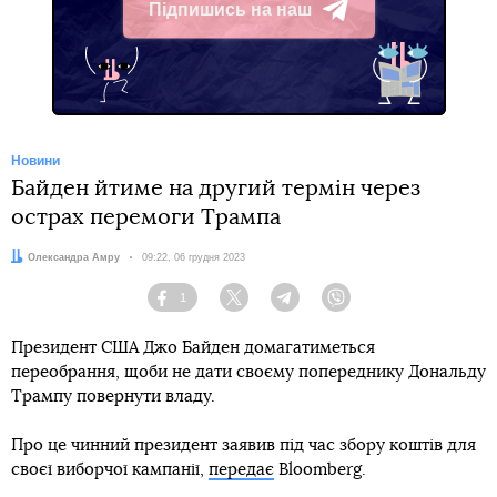
Підпишись на наш
Telegram
Новини
Байден йтиме на другий термін через
острах перемоги Трампа
Автор:
Олександра Амру
Дата:
09:22, 06 грудня 2023
1
Facebook
Twitter
Telegram
Viber
Президент США Джо Байден домагатиметься
переобрання, щоби не дати своєму попереднику Дональду
Трампу повернути владу.
Про це чинний президент заявив під час збору коштів для
своєї виборчої кампанії,
передає
Bloomberg.