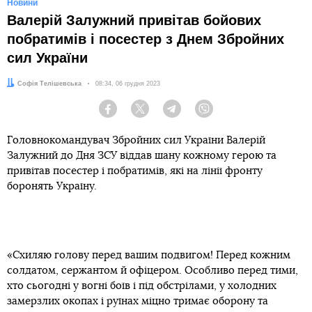
Новини
Валерій Залужний привітав бойових
побратимів і посестер з Днем Збройних
сил України
Автор:
Софія Телішевська
Дата:
08:34, 06 грудня 2023
Facebook
Twitter
Telegram
Viber
Головнокомандувач Збройних сил України Валерій
Залужний до Дня ЗСУ віддав шану кожному герою та
привітав посестер і побратимів, які на лінії фронту
боронять Україну.
«Схиляю голову перед вашим подвигом! Перед кожним
солдатом, сержантом й офіцером. Особливо перед тими,
хто сьогодні у вогні боїв і під обстрілами, у холодних
замерзлих окопах і руїнах міцно тримає оборону та