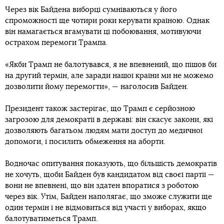
Через вік Байдена виборці сумніваються у його
спроможності ще чотири роки керувати країною. Однак
він намагається вгамувати ці побоювання, мотивуючи
острахом перемоги Трампа.
«Якби Трамп не балотувався, я не впевнений, що пішов би
на другий термін, але заради нашої країни ми не можемо
дозволити йому перемогти», — наголосив Байден.
Президент також застерігає, що Трамп є серйозною
загрозою для демократії в державі: він скасує закони, які
дозволяють багатьом людям мати доступ до медичної
допомоги, і посилить обмеження на аборти.
Водночас опитування показують, що більшість демократів
не хочуть, щоби Байден був кандидатом від своєї партії —
вони не впевнені, що він здатен впоратися з роботою
через вік. Утім, Байден наполягає, що зможе служити ще
один термін і не відмовиться від участі у виборах, якщо
балотуватиметься Трамп.