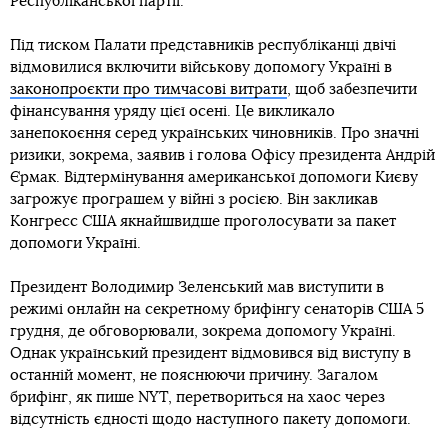
Республіканської партії.
Під тиском Палати представників республіканці двічі
відмовилися включити військову допомогу Україні в
законопроєкти про тимчасові витрати
, щоб забезпечити
фінансування уряду цієї осені. Це викликало
занепокоєння серед українських чиновників. Про значні
ризики, зокрема, заявив і голова Офісу президента Андрій
Єрмак. Відтермінування американської допомоги Києву
загрожує програшем у війні з росією. Він закликав
Конгресс США якнайшвидше проголосувати за пакет
допомоги Україні.
Президент Володимир Зеленський мав виступити в
режимі онлайн на секретному брифінгу сенаторів США 5
грудня, де обговорювали, зокрема допомогу Україні.
Однак український президент відмовився від виступу в
останній момент, не пояснюючи причину. Загалом
брифінг, як пише NYT, перетвориться на хаос через
відсутність єдності щодо наступного пакету допомоги.