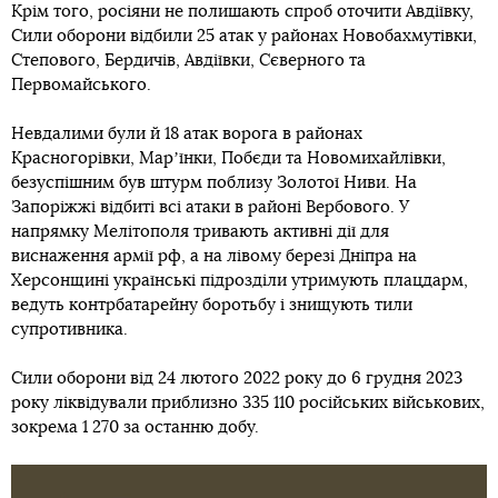
Крім того, росіяни не полишають спроб оточити Авдіївку,
Сили оборони відбили 25 атак у районах Новобахмутівки,
Степового, Бердичів, Авдіївки, Сєверного та
Первомайського.
Невдалими були й 18 атак ворога в районах
Красногорівки, Марʼїнки, Побєди та Новомихайлівки,
безуспішним був штурм поблизу Золотої Ниви. На
Запоріжжі відбиті всі атаки в районі Вербового. У
напрямку Мелітополя тривають активні дії для
виснаження армії рф, а на лівому березі Дніпра на
Херсонщині українські підрозділи утримують плацдарм,
ведуть контрбатарейну боротьбу і знищують тили
супротивника.
Сили оборони від 24 лютого 2022 року до 6 грудня 2023
року ліквідували приблизно 335 110 російських військових,
зокрема 1 270 за останню добу.