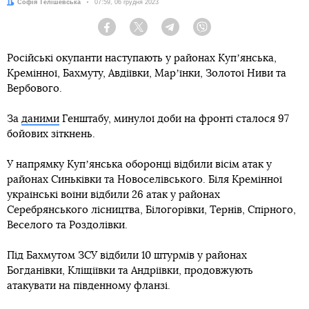
Автор:
Софія Телішевська
Дата:
07:59, 06 грудня 2023
Facebook
Twitter
Telegram
Viber
Російські окупанти наступають у районах Купʼянська,
Кремінної, Бахмуту, Авдіївки, Марʼїнки, Золотої Ниви та
Вербового.
За
даними
Генштабу, минулої доби на фронті сталося 97
бойових зіткнень.
У напрямку Купʼянська оборонці відбили вісім атак у
районах Синьківки та Новоселівського. Біля Кремінної
українські воїни відбили 26 атак у районах
Серебрянського лісництва, Білогорівки, Тернів, Спірного,
Веселого та Роздолівки.
Під Бахмутом ЗСУ відбили 10 штурмів у районах
Богданівки, Кліщіївки та Андріївки, продовжують
атакувати на південному фланзі.