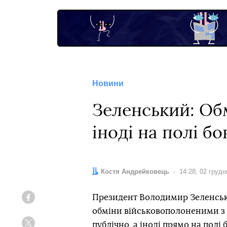
Новини
Зеленський: Об
іноді на полі б
Автор:
Костя Андрейковець
Дата:
14:28, 02 грудн
Президент Володимир Зеленськ
Facebook
обміни військовополоненими з р
публічно, а іноді прямо на полі 
Twitter