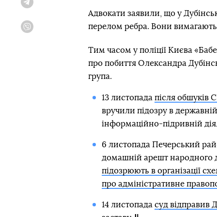
Telegram
Адвокати заявили, що у Дубінсь
перелом ребра. Вони вимагають 
Viber
Тим часом у поліції Києва «Баб
про побиття Олександра Дубінсь
група.
13 листопада
після обшуків С
вручили підозру в державній з
інформаційно-підривній діял
6 листопада Печерський рай
домашній арешт народного 
підозрюють в організації схе
про адміністративне правоп
14 листопада
суд відправив 