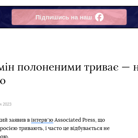
Підпишись на наш
Facebook
мін полоненими триває — н
ою
я 2023
ий заявив в
інтервʼю
Associated Press, що
осією тривають, і часто це відбувається не
бою.