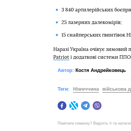
3 840 артилерійських боєпри
25 лазерних далекомірів;
15 снайперських гвинтівок HL
Наразі Україна очікує зимовий 
Patriot
і додаткові системи ППО 
Автор:
Костя Андрейковець
Теги:
Німеччина
військова 
Facebook
Twitter
Telegram
Viber
Помітили помилку? Виділіть її та натисн