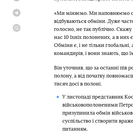
«Ми міняємо. Ми наповнюємо св
Telegram
відбуваються обміни. Дуже час
голосно, не так публічно. Скажу
Viber
нас 10 їхніх полонених, а в них є
Обміни є, і не тільки глобальні, 
командирів, і вони знають, що ї
Він уточнив, що за останні пів 
полону, а від початку повномас
тисяч досі в полоні.
У листопаді представник Ко
військовополоненими Петр
призупинила обмін військов
суспільство і створити враж
питанням.