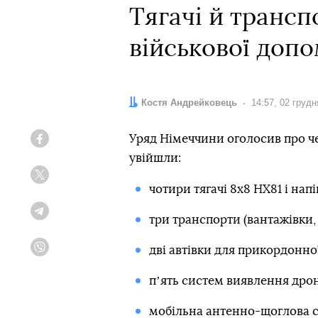
Тягачі й трансп
військової допо
Автор:
Костя Андрейковець
Дата:
14:57, 02 грудн
Уряд Німеччини оголосив про че
Facebook
увійшли:
Twitter
чотири тягачі 8x8 HX81 і нап
Telegram
три транспорти (вантажівки,
дві автівки для прикордонно
Viber
пʼять систем виявлення дрон
мобільна антенно-щоглова с