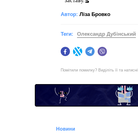
заставу.
Автор:
Ліза Бровко
Теги:
Олександр Дубінський
Facebook
Twitter
Telegram
Viber
Помітили помилку? Виділіть її та натисн
Новини