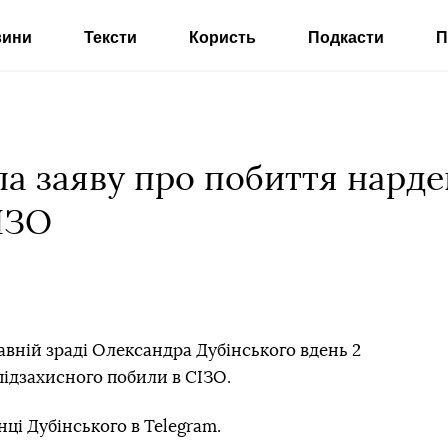
вини
Тексти
Користь
Подкасти
П
ла заяву про побиття нард
ІЗО
вній зраді Олександра Дубінського вдень 2
підзахисного побили в СІЗО.
нці Дубінського в Telegram.