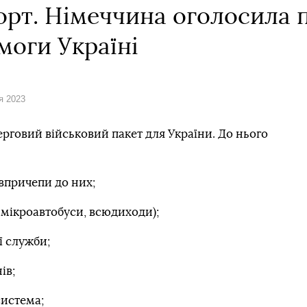
орт. Німеччина оголосила 
моги Україні
я 2023
рговий військовий пакет для України. До нього
івпричепи до них;
 мікроавтобуси, всюдиходи);
ї служби;
ів;
истема;