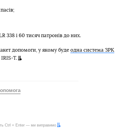
пасів;
R 338 і 60 тисяч патронів до них.
пакет допомоги, у якому буде
одна система ЗРК
IRIS-T.
допомога
іть
Ctrl
+
Enter
— ми виправимо