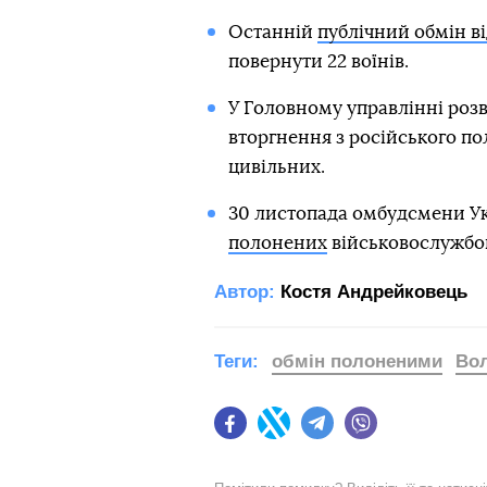
Останній
публічний обмін ві
повернути 22 воїнів.
У Головному управлінні розв
вторгнення з російського п
цивільних.
30 листопада омбудсмени Ук
полонених
військовослужбов
Автор:
Костя Андрейковець
Теги:
обмін полоненими
Во
Facebook
Twitter
Telegram
Viber