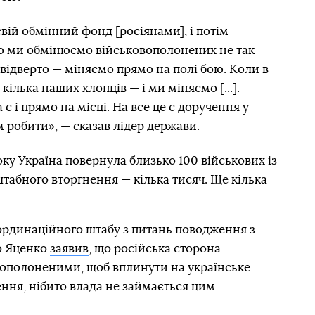
ій обмінний фонд [росіянами], і потім
то ми обмінюємо військовополонених не так
 відверто — міняємо прямо на полі бою. Коли в
 кілька наших хлопців — і ми міняємо [...].
а є і прямо на місці. На все це є доручення у
м робити», — сказав лідер держави.
року Україна повернула близько 100 військових із
штабного вторгнення — кілька тисяч. Ще кілька
ординаційного штабу з питань поводження з
о Яценко
заявив
, що російська сторона
ополоненими, щоб вплинути на українське
ення, нібито влада не займається цим