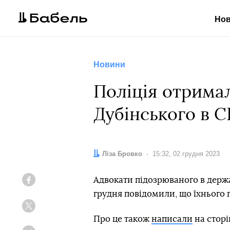
Но
Новини
Поліція отрима
Дубінського в С
Автор:
Ліза Бровко
Дата:
15:32, 02 грудня 2023
Адвокати підозрюваного в держа
Facebook
грудня повідомили, що їхнього 
Twitter
Про це також
написали
на сторі