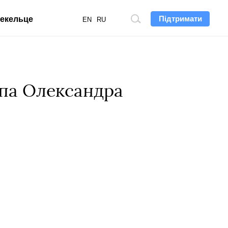
Підтримати
екельце
Пошук
EN
RU
по
сайту
епа Олександра