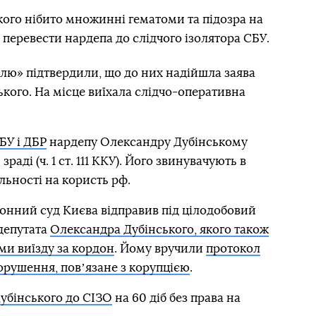
кого нібито множинні гематоми та підозра на
перевести нардепа до слідчого ізолятора СБУ.
елю» підтвердили, що до них надійшла заява
кого. На місце виїхала слідчо-оперативна
БУ і ДБР
нардепу Олександру Дубінському
раді (ч. 1 ст. 111 ККУ). Його звинувачують в
ьності на користь рф.
онний суд Києва відправив під цілодобовий
депутата
Олександра Дубінського, якого також
ми виїзду за кордон
. Йому вручили
протокол
орушення, повʼязане з корупцією
.
Дубінського до СІЗО
на 60 діб без права на