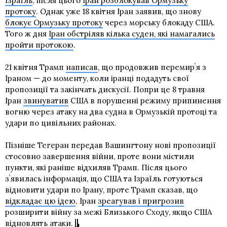
Ізраїль
, після цього
Іран розблокував Ормузьку
протоку
. Однак уже 18 квітня Іран заявив, що знову
блокує Ормузьку протоку
через морську блокаду США.
Того ж дня
Іран обстріляв кілька суден, які намагались
пройти протокою
.
21 квітня Трамп
написав
, що продовжив перемирʼя з
Іраном — до моменту, коли іранці подадуть свої
пропозиції та закінчать дискусії. Попри це 8 травня
Іран
звинуватив
США в порушенні режиму припинення
вогню через атаку на два судна в Ормузькій протоці та
удари по цивільних районах.
Пізніше Тегеран передав Вашингтону нові пропозиції
стосовно завершення війни, проте вони містили
пункти, які раніше відхиляв Трамп. Після цього
зʼявилась інформація, що США та Ізраїль готуються
відновити удари по Ірану, проте Трамп сказав, що
відкладає цю ідею
. Іран
зреагував і пригрозив
розширити війну за межі Близького Сходу, якщо США
відновлять атаки.