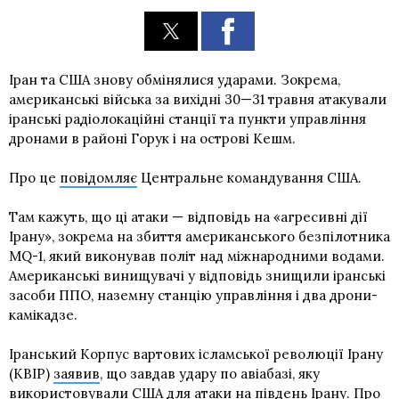
Іран та США знову обмінялися ударами. Зокрема,
американські війська за вихідні 30—31 травня атакували
іранські радіолокаційні станції та пункти управління
дронами в районі Горук і на острові Кешм.
Про це
повідомляє
Центральне командування США.
Там кажуть, що ці атаки — відповідь на «агресивні дії
Ірану», зокрема на збиття американського безпілотника
MQ-1, який виконував політ над міжнародними водами.
Американські винищувачі у відповідь знищили іранські
засоби ППО, наземну станцію управління і два дрони-
камікадзе.
Іранський Корпус вартових ісламської революції Ірану
(КВІР)
заявив
, що завдав удару по авіабазі, яку
використовували США для атаки на південь Ірану. Про