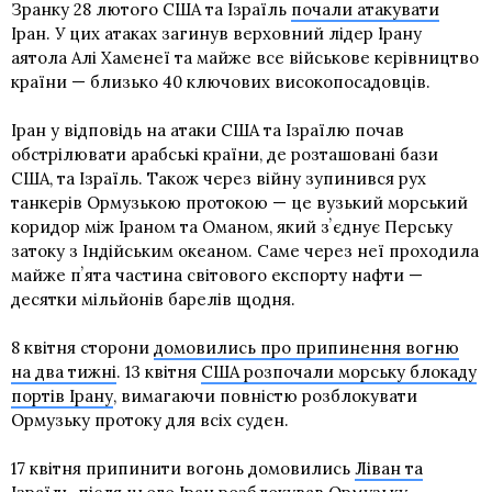
Зранку 28 лютого США та Ізраїль
почали атакувати
Іран. У цих атаках загинув верховний лідер Ірану
аятола Алі Хаменеї та майже все військове керівництво
країни — близько 40 ключових високопосадовців.
Іран у відповідь на атаки США та Ізраїлю почав
обстрілювати арабські країни, де розташовані бази
США, та Ізраїль. Також через війну зупинився рух
танкерів Ормузькою протокою — це вузький морський
коридор між Іраном та Оманом, який зʼєднує Перську
затоку з Індійським океаном. Саме через неї проходила
майже пʼята частина світового експорту нафти —
десятки мільйонів барелів щодня.
8 квітня сторони
домовились про припинення вогню
на два тижні
. 13 квітня
США розпочали морську блокаду
портів Ірану
, вимагаючи повністю розблокувати
Ормузьку протоку для всіх суден.
17 квітня припинити вогонь домовились
Ліван та