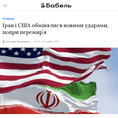
Меню
Новини
Іран і США обмінялися новими ударами,
попри перемирʼя
Автор:
Дата:
Світлана Кравченко
08:19, 01 червня 2026