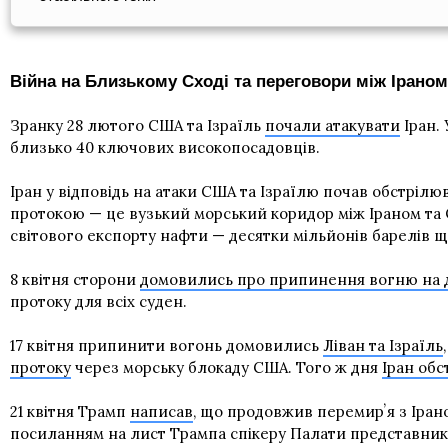
Війна на Близькому Сході та переговори між Ірано
Зранку 28 лютого США та Ізраїль
почали атакувати
Іран. 
близько 40 ключових високопосадовців.
Іран у відповідь на атаки США та Ізраїлю почав обстрілю
протокою — це вузький морський коридор між Іраном та О
світового експорту нафти — десятки мільйонів барелів щ
8 квітня сторони
домовились про припинення вогню на 
протоку для всіх суден.
17 квітня припинити вогонь домовились
Ліван та Ізраїль
протоку
через морську блокаду США. Того ж дня
Іран обс
21 квітня Трамп
написав
, що продовжив перемирʼя з Ірано
посиланням на лист Трампа спікеру Палати представник