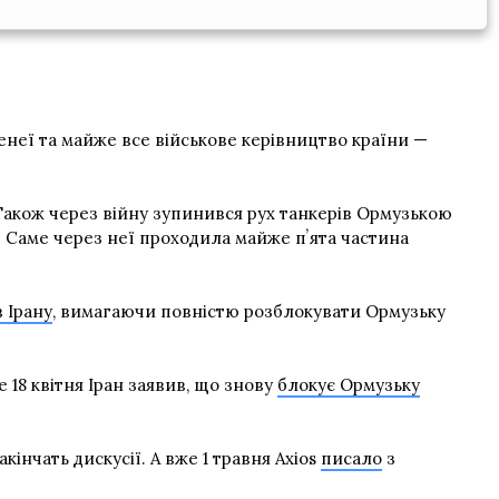
менеї та майже все військове керівництво країни —
. Також через війну зупинився рух танкерів Ормузькою
. Саме через неї проходила майже пʼята частина
 Ірану
, вимагаючи повністю розблокувати Ормузьку
е 18 квітня Іран заявив, що знову
блокує Ормузьку
кінчать дискусії. А вже 1 травня Axios
писало
з