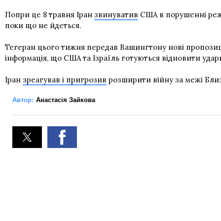
Попри це 8 травня Іран
звинуватив
США в порушенні режи
поки що не йдеться.
Тегеран цього тижня передав Вашингтону нові пропозиції
інформація, що США та Ізраїль готуються відновити удар
Іран
зреагував і пригрозив
розширити війну за межі Близ
Автор:
Анастасія Зайкова