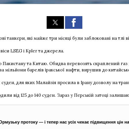
і танкери, які майже три місяці були заблоковані на тлі в
віси LSEG і Kpler та джерела.
 до Пакистану та Китаю. Обидва перевозять скраплений газ
а мільйони барелів іракської нафти, вирушив до китайськ
суден, для яких Малайзія просила в Ірану дозволу на транз
или від 125 до 140 суден. Зараз у Перській затоці залишают
Ормузьку протоку — і тепер нас усіх чекає підвищення цін н