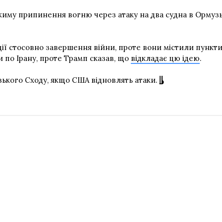
му припинення вогню через атаку на два судна в Ормузькі
 стосовно завершення війни, проте вони містили пункти, 
и по Ірану, проте Трамп сказав, що
відкладає цю ідею
.
ького Сходу, якщо США відновлять атаки.