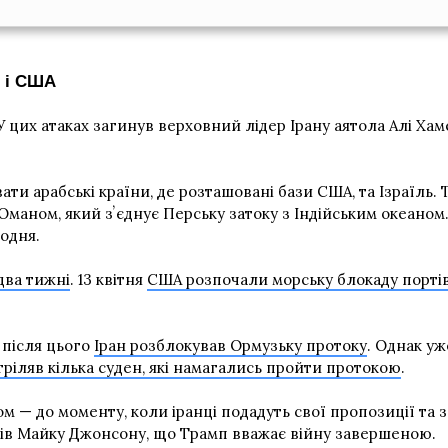
м і США
У цих атаках загинув верховний лідер Ірану аятола Алі Ха
вати арабські країни, де розташовані бази США, та Ізраїль
маном, який зʼєднує Перську затоку з Індійським океаном
одня.
два тижні
. 13 квітня
США розпочали морську блокаду портів
, після цього
Іран розблокував Ормузьку протоку
. Однак уж
тріляв кілька суден, які намагались пройти протокою
.
м — до моменту, коли іранці подадуть свої пропозиції та за
ів Майку Джонсону, що Трамп вважає війну завершеною.