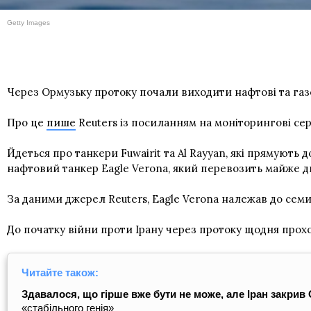
Getty Images
Через Ормузьку протоку почали виходити нафтові та газов
Про це
пише
Reuters із посиланням на моніторингові сер
Йдеться про танкери Fuwairit та Al Rayyan, які прямують
нафтовий танкер Eagle Verona, який перевозить майже дв
За даними джерел Reuters, Еagle Verona належав до семи 
До початку війни проти Ірану через протоку щодня проход
Читайте також:
Здавалося, що гірше вже бути не може, але Іран закрив 
«стабільного генія»