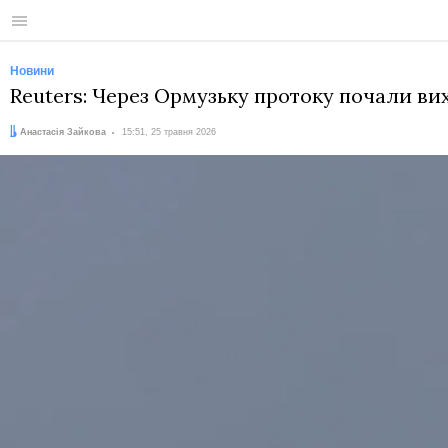
Меню
Новини
Reuters: Через Ормузьку протоку почали вих
Автор:
Дата:
Анастасія Зайкова
15:51, 25 травня 2026