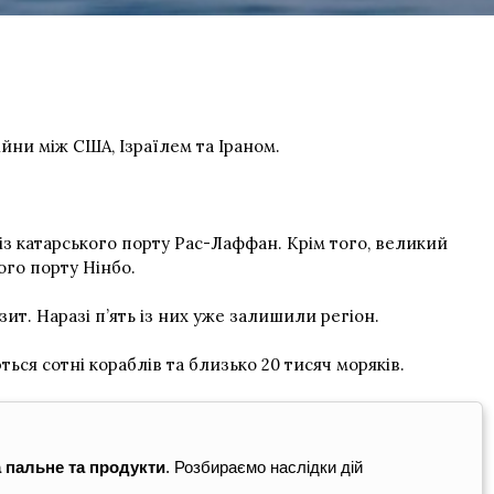
ійни між США, Ізраїлем та Іраном.
 із катарського порту Рас-Лаффан. Крім того, великий
ого порту Нінбо.
ит. Наразі п’ять із них уже залишили регіон.
ься сотні кораблів та близько 20 тисяч моряків.
а пальне та продукти
. Розбираємо наслідки дій